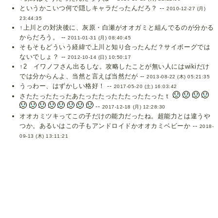
というかこいつ何で隠しキャラだったんだろ？ --
2010-12-27 (月)
23:44:35
↑上川との対決後に、灰原・白瀬がオオガミと組んでるのが分かる
からだろう。 --
2011-01-31 (月) 08:40:45
そもそもどういう経緯で上川と知り合ったんだ？サイボーグでは
ないでしょ？ --
2012-10-14 (日) 10:50:17
↑2 イワノフさん出るしな。攻略したことが無い人にはwikiだけ
では分からんよ、当然と言えば当然だが --
2013-08-22 (木) 05:21:35
うっわー、はずかしい格好！ --
2017-05-20 (土) 16:03:42
さたたったたったあたったたったたたったたったｔ
--
2017-12-18 (月) 12:28:30
オオカミツキってこの子だけの能力だったね。超能力とは違うや
つか。あるいはこの子もアンドロイドかオオカミベビーか --
2018-
09-13 (木) 13:11:21