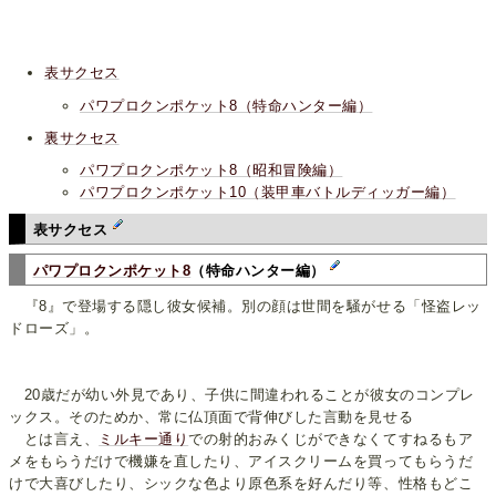
表サクセス
パワプロクンポケット8（特命ハンター編）
裏サクセス
パワプロクンポケット8（昭和冒険編）
パワプロクンポケット10（装甲車バトルディッガー編）
表サクセス
パワプロクンポケット8
（特命ハンター編）
『8』で登場する隠し彼女候補。別の顔は世間を騒がせる「怪盗レッ
ドローズ」。
20歳だが幼い外見であり、子供に間違われることが彼女のコンプレ
ックス。そのためか、常に仏頂面で背伸びした言動を見せる
とは言え、
ミルキー通り
での射的おみくじができなくてすねるもア
メをもらうだけで機嫌を直したり、アイスクリームを買ってもらうだ
けで大喜びしたり、シックな色より原色系を好んだり等、性格もどこ