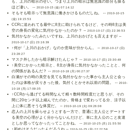
も、上川の暗示のせい。つまり上川の暗示は無意識の部分も操る
ほど凄い。 --
2010-10-15 (金) 07:14:12
そもそも暗示って無意識に働きかけるものだしね。 --
2010-10-15
(金) 19:15:53
CCRに追われてる最中に8主に助けられてるけど、その時8主は美
空の身長の変化に気付かなかったのか？ --
2010-10-17 (日) 22:36:53
気付かなかったみたいですね、上川のおかげとも言えますが --
2010-10-17 (日) 23:16:39
↑何が「上川のおかげ」なのか意味が分からん。 --
2010-10-17 (日)
23:28:27
マスク外したから暗示解けたんじゃ？ --
2010-10-17 (日) 23:30:49
↑美空にかかった暗示と、8主が身長に気付かなかったことと、何
の関係があるんだ？ --
2010-10-18 (月) 00:27:37
白瀬がその時の美空を見ても気付かなかった事から主人公と会っ
たのは体格が戻りきった後。気付くとかそれ以前の問題。 --
2010-
10-18 (月) 17:09:35
↑CCRから逃げてる時間なんて精々数時間程度だと思うが、その
間に20センチ以上縮んでたのか。骨格まで変わってる分、涼子以
上に体に悪そうな体質だ。 --
2010-10-19 (火) 09:26:08
恋人の上川を蘇らせようとする一方で、普通に主人公とデートす
る美空の心理がよく分からないんだけど、単に主人公のこと友達
としか思ってなかったってことかね。 --
2010-10-25 (月) 21:55:50
↑初めはそうだったんだろうね --
2010-10-25 (月) 22:22:58