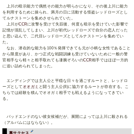
上川の暗示能力で偶然その能力が明らかになり、その後上川に能力
を利用するために操られ、満月の日に活動する怪盗レッドローズとし
てルナストーンを集めさせられていた。
上川が
CCR
に攻撃を受けて失踪後、何度も暗示を受けていた影響で
記憶が混乱してしまい、上川が初代レッドローズで自分の恋人だった
と思い込んで、二代目レッドローズとしてルナストーンを集めてい
た。
なお、潜在的な能力を100％発揮できても元が小柄な女性であること
から限度があり、かつ正式な戦闘訓練も受けていないために一般の警
官相手なら軽々と相手取れても凄腕ぞろいの
CCR
相手ではほぼ一方的
に追い詰められてしまった。
エンディングでは主人公と平穏な日々を過ごすルートと、レッドロ
ーズとして
オオガミ
と闘う主人公(8)に協力するルートが存在する。こ
ちらでは経験を積んでオオガミ相手でも戦えるようになってきてい
る。
バッドエンドのない彼女候補だが、展開によっては上川に殺される
（アルバムにはならない）。
裏サクセス