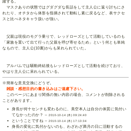
躍する。
マスクありの状態ではグダグダな長話をして主人公に返り討ちにさ
れたり、オチタから体形を指摘されて動転し素に戻るなど、表サクセ
スと比べネタキャラ扱いが強い。
父親は現役のモグラ乗りで、レッドローズとして活動しているのも
「家族を置いて出て行った父親を呼び寄せるため」という何とも単純
なもので、主人公(10裏)からも呆れられていた。
アルバムでは騒動終結後もレッドローズとして活動を続けており、
やはり主人公に呆れられている。
※簡単な意見交換にどうぞ。
雑談・感想目的の書き込みはご遠慮下さい。
このページにあまり関係の無い内容の場合、コメントが削除される
ことがあります。
身長が何十センチも変わるのに、美空本人は自分の体質に気付い
てなかったのか？ --
2010-10-14 (木) 09:24:40
ということですね --
2010-10-14 (木) 17:13:34
身長の変化に気付かないのも、わざわざ満月の日に活動するの