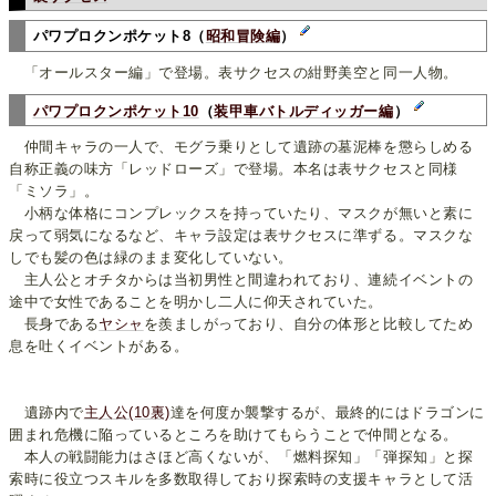
パワプロクンポケット8（
昭和冒険編
）
「オールスター編」で登場。表サクセスの紺野美空と同一人物。
パワプロクンポケット10
（
装甲車バトルディッガー編
）
仲間キャラの一人で、モグラ乗りとして遺跡の墓泥棒を懲らしめる
自称正義の味方「レッドローズ」で登場。本名は表サクセスと同様
「ミソラ」。
小柄な体格にコンプレックスを持っていたり、マスクが無いと素に
戻って弱気になるなど、キャラ設定は表サクセスに準ずる。マスクな
しでも髪の色は緑のまま変化していない。
主人公とオチタからは当初男性と間違われており、連続イベントの
途中で女性であることを明かし二人に仰天されていた。
長身である
ヤシャ
を羨ましがっており、自分の体形と比較してため
息を吐くイベントがある。
遺跡内で
主人公(10裏)
達を何度か襲撃するが、最終的にはドラゴンに
囲まれ危機に陥っているところを助けてもらうことで仲間となる。
本人の戦闘能力はさほど高くないが、「燃料探知」「弾探知」と探
索時に役立つスキルを多数取得しており探索時の支援キャラとして活