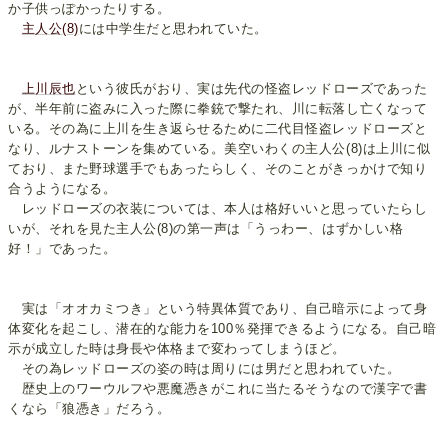
か子供っぽかったりする。
主人公(8)
には中学生だと思われていた。
上川辰也
という彼氏がおり、実は先代の怪盗レッドローズであった
が、半年前に盗みに入った際に拳銃で撃たれ、川に転落し亡くなって
いる。その為に上川を生き返らせるために二代目怪盗レッドローズと
なり、ルナストーンを集めている。美空いわくの主人公(8)は上川に似
ており、また野球選手でもあったらしく、そのことがきっかけで知り
合うようになる。
レッドローズの衣装については、本人は格好いいと思っていたらし
いが、それを見た主人公(8)の第一声は「うっわー、はずかしい格
好！」であった。
実は「オオカミつき」という特異体質であり、自己暗示によって身
体変化を起こし、潜在的な能力を100％発揮できるようになる。自己暗
示が成立した時は身長や体格まで変わってしまうほど。
その為レッドローズの姿の時は周りには男だと思われていた。
歴史上のワーウルフや悪魔憑きがこれに当たるそうなので漢字で書
くなら「狼憑き」だろう。