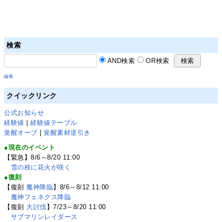
検索
AND検索
OR検索
編集
クイックリンク
公式お知らせ
経験値
|
経験値テーブル
覚醒オーブ
|
覚醒素材逆引き
●現在のイベント
【緊急】8/6～8/20 11:00
雪の枝に花火が咲く
●復刻
【復刻
魔神降臨
】8/6～8/12 11:00
魔神フェネクス降臨
【復刻
大討伐
】7/23～8/20 11:00
サブマリンレイダース