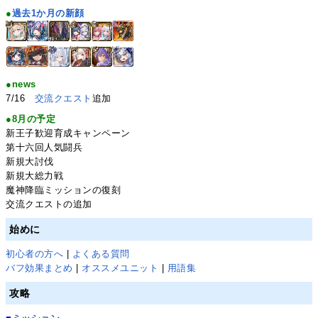
●
過去1か月の新顔
●news
7/16
交流クエスト
追加
●8月の予定
新王子歓迎育成キャンペーン
第十六回人気闘兵
新規大討伐
新規大総力戦
魔神降臨ミッションの復刻
交流クエストの追加
始めに
初心者の方へ
|
よくある質問
バフ効果まとめ
|
オススメユニット
|
用語集
攻略