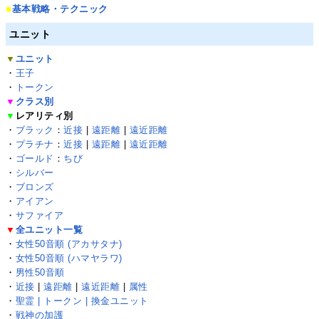
■
基本戦略・テクニック
ユニット
▼
ユニット
・
王子
・
トークン
▼
クラス別
▼
レアリティ別
・
ブラック
：
近接
|
遠距離
|
遠近距離
・
プラチナ
：
近接
|
遠距離
|
遠近距離
・
ゴールド
：
ちび
・
シルバー
・
ブロンズ
・
アイアン
・
サファイア
▼
全ユニット一覧
・
女性50音順 (アカサタナ)
・
女性50音順 (ハマヤラワ)
・
男性50音順
・
近接
|
遠距離
|
遠近距離
|
属性
・
聖霊 | トークン | 換金ユニット
・
戦神の加護