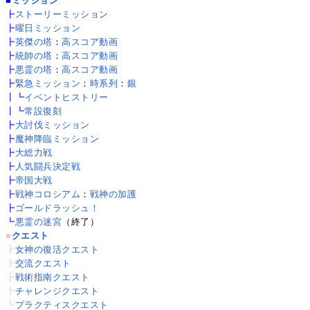
■
ミッション
┣
ストーリーミッション
┣
曜日ミッション
┣
英傑の塔
：
高スコア動画
┣
統帥の塔
：
高スコア動画
┣
悪霊の塔
：
高スコア動画
┣
緊急ミッション
：
時系列
：
銀
┃┗
イベントヒストリー
┃┗
常設復刻
┣
大討伐ミッション
┣
魔神降臨ミッション
┣
大総力戦
┣
人気闘兵決定戦
┣
帝国大戦
┣
戦神コロシアム
：
戦神の加護
┣
ゴールドラッシュ！
┗
悪霊の迷宮
（終了）
■
クエスト
┣
女神の復活クエスト
┣
交流クエスト
┣
戦術指南クエスト
┣
チャレンジクエスト
┗
プラクティスクエスト