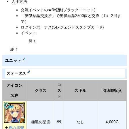
入手方法
交流イベントの★3報酬(ブラックユニット)
「英傑結晶交換所」で英傑結晶2500個と交換（月に2回ま
で）
ログインボーナス(Sレジェンドスタンプカード)
イベント
開く
終了
ユニット
ステータス
コ
アイコン
クラス
ス
スキル
引退時収入
名称
ト
極黒の聖霊
99
なし
4,000G
★
絆の黒聖