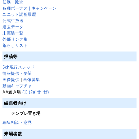
任務
|
殿堂
各種ボーナス | キャンペーン
ユニット調整履歴
公式生放送
過去データ
未実装一覧
外部リンク集
荒らしリスト
投稿等
5ch現行スレッド
情報提供・要望
画像提供
|
画像募集
動画キャプチャ
AA置き場
(1)
(2)
( 廿_廿)
編集者向け
テンプレ置き場
編集相談・意見
来場者数