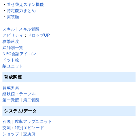
・
着せ替えスキン機能
・
特定能力まとめ
・
実装順
スキル
|
スキル覚醒
アビリティ
：
ドロップUP
攻撃速度
絵師別一覧
NPC会話アイコン
ドット絵
敵ユニット
育成関連
育成要素
経験値
：
テーブル
第一覚醒
|
第二覚醒
システム/データ
召喚
|
確率アップユニット
交流
：
特別エピソード
ショップ
|
交換所