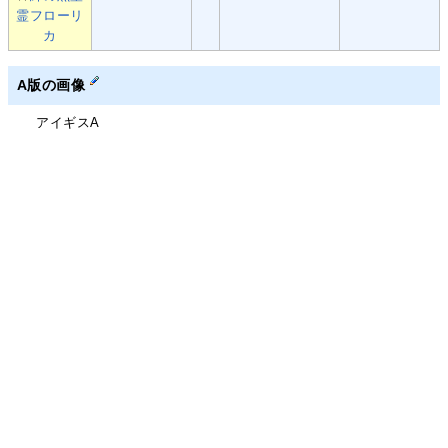
霊フローリ
カ
A版の画像
アイギスA