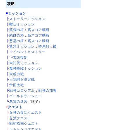
攻略
■
ミッション
┣
ストーリーミッション
┣
曜日ミッション
┣
英傑の塔
：
高スコア動画
┣
統帥の塔
：
高スコア動画
┣
悪霊の塔
：
高スコア動画
┣
緊急ミッション
：
時系列
：
銀
┃┗
イベントヒストリー
┃┗
常設復刻
┣
大討伐ミッション
┣
魔神降臨ミッション
┣
大総力戦
┣
人気闘兵決定戦
┣
帝国大戦
┣
戦神コロシアム
：
戦神の加護
┣
ゴールドラッシュ！
┗
悪霊の迷宮
（終了）
■
クエスト
┣
女神の復活クエスト
┣
交流クエスト
┣
戦術指南クエスト
┣
チャレンジクエスト