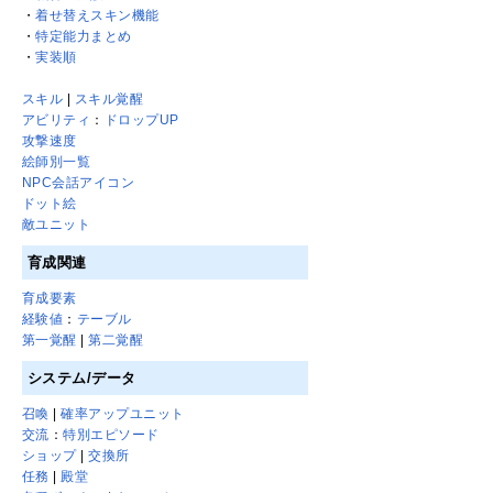
・
着せ替えスキン機能
・
特定能力まとめ
・
実装順
スキル
|
スキル覚醒
アビリティ
：
ドロップUP
攻撃速度
絵師別一覧
NPC会話アイコン
ドット絵
敵ユニット
育成関連
育成要素
経験値
：
テーブル
第一覚醒
|
第二覚醒
システム/データ
召喚
|
確率アップユニット
交流
：
特別エピソード
ショップ
|
交換所
任務
|
殿堂