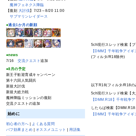
魔神フェネクス降臨
【復刻
大討伐
】7/23～8/20 11:00
サブマリンレイダース
●
過去1か月の新顔
5ch現行スレッド検索【
【DMM】千年戦争アイギ
●news
(フィルタ/R18除外)
7/16
交流クエスト
追加
●8月の予定
新王子歓迎育成キャンペーン
第十六回人気闘兵
以下R18(フィルタ/R18の
新規大討伐
新規大総力戦
5ch現行スレッド検索【
魔神降臨ミッションの復刻
【DMM.R18】千年戦争
交流クエストの追加
したらば検索【DMM.R1
始めに
【DMM】千年戦争アイギ
初心者の方へ
|
よくある質問
バフ効果まとめ
|
オススメユニット
|
用語集