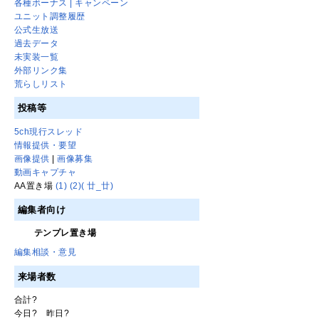
各種ボーナス | キャンペーン
ユニット調整履歴
公式生放送
過去データ
未実装一覧
外部リンク集
荒らしリスト
投稿等
5ch現行スレッド
情報提供・要望
画像提供
|
画像募集
動画キャプチャ
AA置き場
(1)
(2)
( 廿_廿)
編集者向け
テンプレ置き場
編集相談・意見
来場者数
合計
?
今日
?
昨日
?