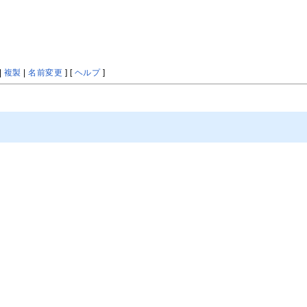
|
複製
|
名前変更
] [
ヘルプ
]