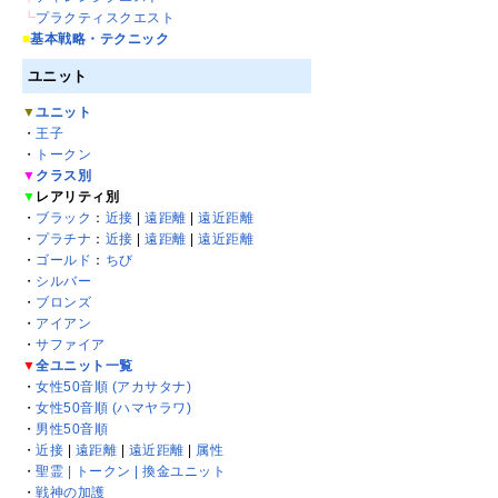
┗
プラクティスクエスト
■
基本戦略・テクニック
ユニット
▼
ユニット
・
王子
・
トークン
▼
クラス別
▼
レアリティ別
・
ブラック
：
近接
|
遠距離
|
遠近距離
・
プラチナ
：
近接
|
遠距離
|
遠近距離
・
ゴールド
：
ちび
・
シルバー
・
ブロンズ
・
アイアン
・
サファイア
▼
全ユニット一覧
・
女性50音順 (アカサタナ)
・
女性50音順 (ハマヤラワ)
・
男性50音順
・
近接
|
遠距離
|
遠近距離
|
属性
・
聖霊 | トークン | 換金ユニット
・
戦神の加護