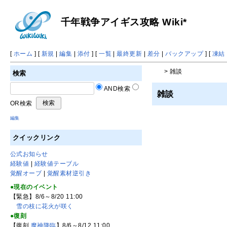
千年戦争アイギス攻略 Wiki*
[
ホーム
] [
新規
|
編集
|
添付
] [
一覧
|
最終更新
|
差分
|
バックアップ
] [
凍結
> 雑談
検索
AND検索
雑談
OR検索
編集
クイックリンク
公式お知らせ
経験値
|
経験値テーブル
覚醒オーブ
|
覚醒素材逆引き
●現在のイベント
【緊急】8/6～8/20 11:00
雪の枝に花火が咲く
●復刻
【復刻
魔神降臨
】8/6～8/12 11:00