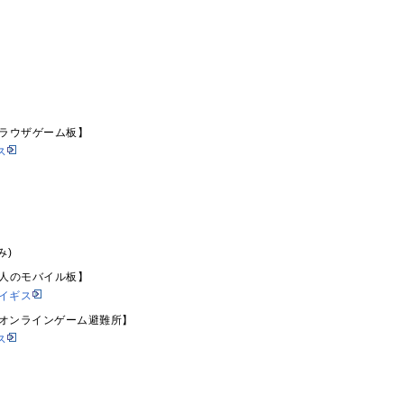
ブラウザゲーム板】
ス
み)
大人のモバイル板】
アイギス
8オンラインゲーム避難所】
ス