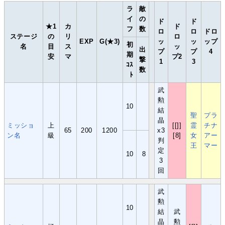
ラ
敵
イ
の
ド
ド
★1
カ
ド
フ
数
ロ
ロ
ドロ
ステージ
の
リ
ロ
EXP
G(★3)
ッ
ッ
ップ
初
名
目
ス
ッ
出
プ
プ
4
期
安
マ
プ2
撃
1
3
ｺｽ
数
ﾄ
武
勲
10
結
聖
プラ
晶
ミッショ
上
[[]]
霊
チナ
65
200
1200
x3
ン名
級
[8]
女
アー
判
王
マー
定
10
8
3
回
武
勲
10
結
武
晶
勲