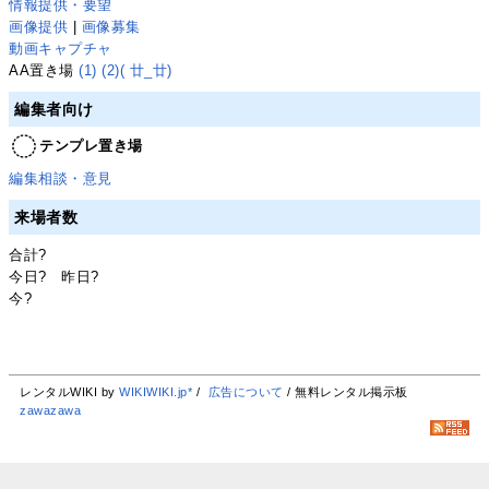
情報提供・要望
画像提供
|
画像募集
動画キャプチャ
AA置き場
(1)
(2)
( 廿_廿)
編集者向け
テンプレ置き場
編集相談・意見
来場者数
合計
?
今日
?
昨日
?
今
?
レンタルWIKI by
WIKIWIKI.jp*
/
広告について
/ 無料レンタル掲示板
zawazawa