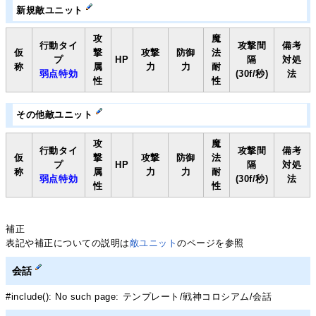
新規敵ユニット
攻
魔
行動タイ
攻撃間
備考
仮
撃
攻撃
防御
法
プ
HP
隔
対処
称
属
力
力
耐
弱点特効
(30f/秒)
法
性
性
その他敵ユニット
攻
魔
行動タイ
攻撃間
備考
仮
撃
攻撃
防御
法
プ
HP
隔
対処
称
属
力
力
耐
弱点特効
(30f/秒)
法
性
性
補正
表記や補正についての説明は
敵ユニット
のページを参照
会話
#include(): No such page: テンプレート/戦神コロシアム/会話