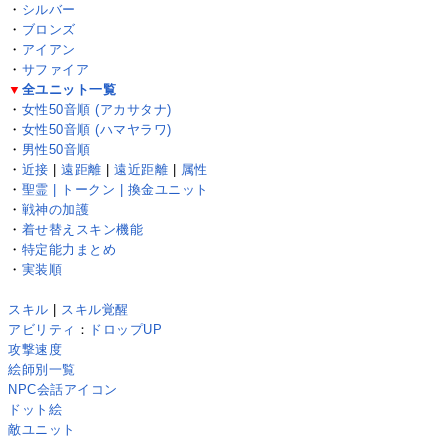
・
シルバー
・
ブロンズ
・
アイアン
・
サファイア
▼
全ユニット一覧
・
女性50音順 (アカサタナ)
・
女性50音順 (ハマヤラワ)
・
男性50音順
・
近接
|
遠距離
|
遠近距離
|
属性
・
聖霊 | トークン | 換金ユニット
・
戦神の加護
・
着せ替えスキン機能
・
特定能力まとめ
・
実装順
スキル
|
スキル覚醒
アビリティ
：
ドロップUP
攻撃速度
絵師別一覧
NPC会話アイコン
ドット絵
敵ユニット