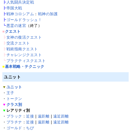
┣
人気闘兵決定戦
┣
帝国大戦
┣
戦神コロシアム
：
戦神の加護
┣
ゴールドラッシュ！
┗
悪霊の迷宮
（終了）
■
クエスト
┣
女神の復活クエスト
┣
交流クエスト
┣
戦術指南クエスト
┣
チャレンジクエスト
┗
プラクティスクエスト
■
基本戦略・テクニック
ユニット
▼
ユニット
・
王子
・
トークン
▼
クラス別
▼
レアリティ別
・
ブラック
：
近接
|
遠距離
|
遠近距離
・
プラチナ
：
近接
|
遠距離
|
遠近距離
・
ゴールド
：
ちび