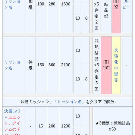
ミッショ
極
[[]]
ル
100
280
1800
x5
結
ン名
級
[9]
ビー
判
晶
定
x3
10
8
2
回
武
勲
技
10
結
強
晶
ミッショ
神
[[]]
化
150
360
2100
x5
-
ン名
級
[10]
の
判
聖
定
10
8
霊
5
回
決勝ミッション：「
ミッション名
」をクリアで解放
決勝Lv.1
10
＜
ユニッ
ト、アイ
★3報酬：武勲結晶
-
15
200
1200
テムのド
x50