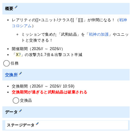
概要
レアリティの[[>ユニット/クラス/]]「[[]]」が仲間になる！（
戦神
コロシアム
）
ミッションで集めた「武勲結晶」を「
戦神の加護
」やユニッ
トと交換できる！
開催期間（2026// ～ 2026//）
「
X
?
」の攻撃力1.7倍＆出撃コスト半減
任務
交換所
交換期間（2026// ～ 2026// 10:59)
交換期間が過ぎると武勲結晶は破棄される
交換品
データ
ステージデータ