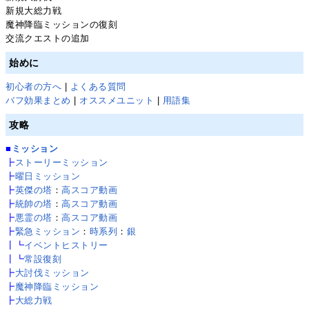
新規大総力戦
魔神降臨ミッションの復刻
交流クエストの追加
始めに
初心者の方へ
|
よくある質問
バフ効果まとめ
|
オススメユニット
|
用語集
攻略
■
ミッション
┣
ストーリーミッション
┣
曜日ミッション
┣
英傑の塔
：
高スコア動画
┣
統帥の塔
：
高スコア動画
┣
悪霊の塔
：
高スコア動画
┣
緊急ミッション
：
時系列
：
銀
┃┗
イベントヒストリー
┃┗
常設復刻
┣
大討伐ミッション
┣
魔神降臨ミッション
┣
大総力戦