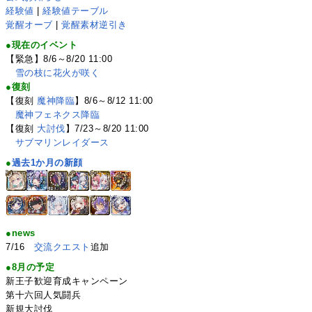
経験値
|
経験値テーブル
覚醒オーブ
|
覚醒素材逆引き
●現在のイベント
【緊急】8/6～8/20 11:00
雪の枝に花火が咲く
●復刻
【復刻
魔神降臨
】8/6～8/12 11:00
魔神フェネクス降臨
【復刻
大討伐
】7/23～8/20 11:00
サブマリンレイダース
●
過去1か月の新顔
●news
7/16
交流クエスト
追加
●8月の予定
新王子歓迎育成キャンペーン
第十六回人気闘兵
新規大討伐