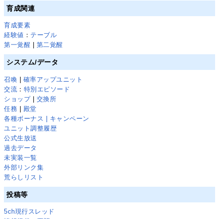
育成関連
育成要素
経験値
：
テーブル
第一覚醒
|
第二覚醒
システム/データ
召喚
|
確率アップユニット
交流
：
特別エピソード
ショップ
|
交換所
任務
|
殿堂
各種ボーナス | キャンペーン
ユニット調整履歴
公式生放送
過去データ
未実装一覧
外部リンク集
荒らしリスト
投稿等
5ch現行スレッド