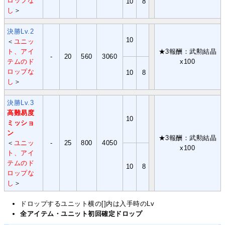
ロップな
10
8
し
＞
決勝Lv.2
10
＜
ユニッ
ト、アイ
★3報酬：武勲結晶
-
20
560
3060
テムのド
x100
ロップな
10
8
し
＞
決勝Lv.3
高難易度
10
ミッショ
ン
★3報酬：武勲結晶
＜
ユニッ
-
25
800
4050
x100
ト、アイ
テムのド
10
8
ロップな
し
＞
ドロップするユニット横の[]内は入手時のLv
全アイテム・ユニット初回確定ドロップ