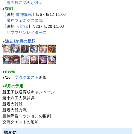
雪の枝に花火が咲く
●復刻
【復刻
魔神降臨
】8/6～8/12 11:00
魔神フェネクス降臨
【復刻
大討伐
】7/23～8/20 11:00
サブマリンレイダース
●
過去1か月の新顔
●news
7/16
交流クエスト
追加
●8月の予定
新王子歓迎育成キャンペーン
第十六回人気闘兵
新規大討伐
新規大総力戦
魔神降臨ミッションの復刻
交流クエストの追加
始めに