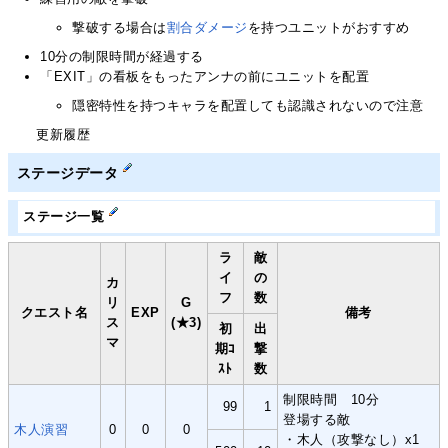
撃破する場合は
割合ダメージ
を持つユニットがおすすめ
10分の制限時間が経過する
「EXIT」の看板をもったアンナの前にユニットを配置
隠密特性を持つキャラを配置しても認識されないので注意
更新履歴
ステージデータ
ステージ一覧
ラ
敵
イ
の
カ
フ
数
リ
G
クエスト名
EXP
備考
ス
(★3)
初
出
マ
期ｺ
撃
ｽﾄ
数
制限時間 10分
99
1
登場する敵
木人演習
0
0
0
・木人（攻撃なし）x1