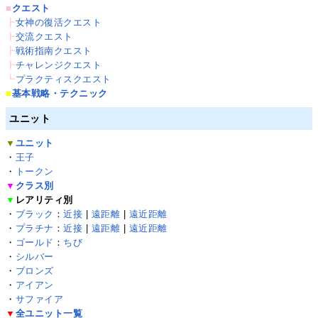
■
クエスト
┣
女神の復活クエスト
┣
交流クエスト
┣
戦術指南クエスト
┣
チャレンジクエスト
┗
プラクティスクエスト
■
基本戦略・テクニック
ユニット
▼
ユニット
・
王子
・
トークン
▼
クラス別
▼
レアリティ別
・
ブラック
：
近接
|
遠距離
|
遠近距離
・
プラチナ
：
近接
|
遠距離
|
遠近距離
・
ゴールド
：
ちび
・
シルバー
・
ブロンズ
・
アイアン
・
サファイア
▼
全ユニット一覧