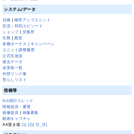
システム/データ
召喚
|
確率アップユニット
交流
：
特別エピソード
ショップ
|
交換所
任務
|
殿堂
各種ボーナス | キャンペーン
ユニット調整履歴
公式生放送
過去データ
未実装一覧
外部リンク集
荒らしリスト
投稿等
5ch現行スレッド
情報提供・要望
画像提供
|
画像募集
動画キャプチャ
AA置き場
(1)
(2)
( 廿_廿)