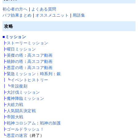
初心者の方へ
|
よくある質問
バフ効果まとめ
|
オススメユニット
|
用語集
攻略
■
ミッション
┣
ストーリーミッション
┣
曜日ミッション
┣
英傑の塔
：
高スコア動画
┣
統帥の塔
：
高スコア動画
┣
悪霊の塔
：
高スコア動画
┣
緊急ミッション
：
時系列
：
銀
┃┗
イベントヒストリー
┃┗
常設復刻
┣
大討伐ミッション
┣
魔神降臨ミッション
┣
大総力戦
┣
人気闘兵決定戦
┣
帝国大戦
┣
戦神コロシアム
：
戦神の加護
┣
ゴールドラッシュ！
┗
悪霊の迷宮
（終了）