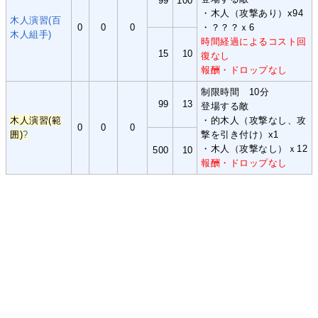
99
100
・木人（攻撃あり）x94
木人演習(百
0
0
0
・？？？ｘ6
木人組手)
時間経過によるコスト回
15
10
復なし
報酬・ドロップなし
制限時間 10分
99
13
登場する敵
木人演習(範
・的木人（攻撃なし、攻
0
0
0
囲)
?
撃を引き付け）x1
・木人（攻撃なし）ｘ12
500
10
報酬・ドロップなし