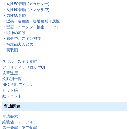
・
女性50音順 (アカサタナ)
・
女性50音順 (ハマヤラワ)
・
男性50音順
・
近接
|
遠距離
|
遠近距離
|
属性
・
聖霊 | トークン | 換金ユニット
・
戦神の加護
・
着せ替えスキン機能
・
特定能力まとめ
・
実装順
スキル
|
スキル覚醒
アビリティ
：
ドロップUP
攻撃速度
絵師別一覧
NPC会話アイコン
ドット絵
敵ユニット
育成関連
育成要素
経験値
：
テーブル
第一覚醒
|
第二覚醒