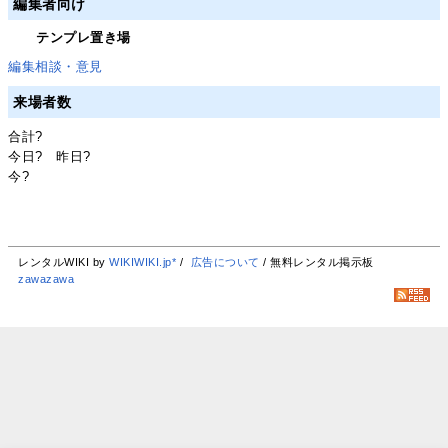
編集者向け
テンプレ置き場
編集相談・意見
来場者数
合計
?
今日
?
昨日
?
今
?
レンタルWIKI by
WIKIWIKI.jp*
/
広告について
/ 無料レンタル掲示板
zawazawa