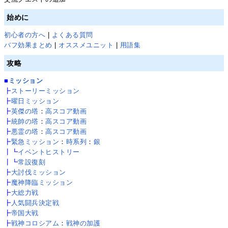
始めに
初心者の方へ
|
よくある質問
バフ効果まとめ
|
オススメユニット
|
用語集
攻略
■
ミッション
┣
ストーリーミッション
┣
曜日ミッション
┣
英傑の塔
：
高スコア動画
┣
統帥の塔
：
高スコア動画
┣
悪霊の塔
：
高スコア動画
┣
緊急ミッション
：
時系列
：
銀
┃┗
イベントヒストリー
┃┗
常設復刻
┣
大討伐ミッション
┣
魔神降臨ミッション
┣
大総力戦
┣
人気闘兵決定戦
┣
帝国大戦
┣
戦神コロシアム
：
戦神の加護