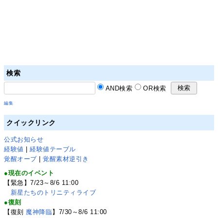
検索
AND検索
OR検索
編集
クイックリンク
公式お知らせ
経験値
|
経験値テーブル
覚醒オーブ
|
覚醒素材逆引き
●現在のイベント
【緊急】7/23～8/6 11:00
新星たちのトリニティライブ
●復刻
【復刻
魔神降臨
】7/30～8/6 11:00