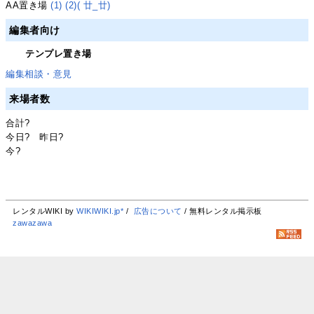
AA置き場
(1)
(2)
( 廿_廿)
編集者向け
テンプレ置き場
編集相談・意見
来場者数
合計
?
今日
?
昨日
?
今
?
レンタルWIKI by
WIKIWIKI.jp*
/
広告について
/ 無料レンタル掲示板
zawazawa