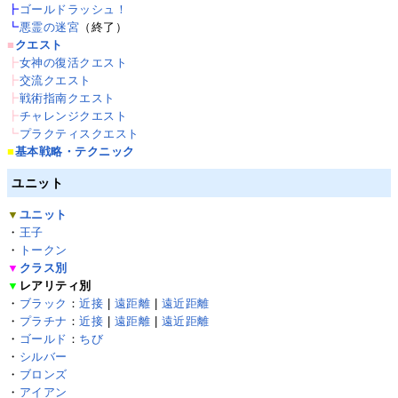
┣
ゴールドラッシュ！
┗
悪霊の迷宮
（終了）
■
クエスト
┣
女神の復活クエスト
┣
交流クエスト
┣
戦術指南クエスト
┣
チャレンジクエスト
┗
プラクティスクエスト
■
基本戦略・テクニック
ユニット
▼
ユニット
・
王子
・
トークン
▼
クラス別
▼
レアリティ別
・
ブラック
：
近接
|
遠距離
|
遠近距離
・
プラチナ
：
近接
|
遠距離
|
遠近距離
・
ゴールド
：
ちび
・
シルバー
・
ブロンズ
・
アイアン