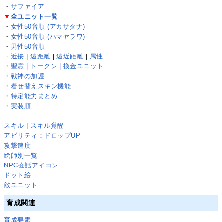
・
サファイア
▼
全ユニット一覧
・
女性50音順 (アカサタナ)
・
女性50音順 (ハマヤラワ)
・
男性50音順
・
近接
|
遠距離
|
遠近距離
|
属性
・
聖霊 | トークン | 換金ユニット
・
戦神の加護
・
着せ替えスキン機能
・
特定能力まとめ
・
実装順
スキル
|
スキル覚醒
アビリティ
：
ドロップUP
攻撃速度
絵師別一覧
NPC会話アイコン
ドット絵
敵ユニット
育成関連
育成要素