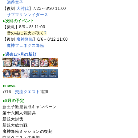
酒呑童子
【復刻
大討伐
】7/23～8/20 11:00
サブマリンレイダース
●次回のイベント
【緊急】8/6～8/ 11:00
雪の枝に花火が咲く
?
【復刻
魔神降臨
】8/6～8/12 11:00
魔神フェネクス降臨
●
過去1か月の新顔
●news
7/16
交流クエスト
追加
●8月の予定
新王子歓迎育成キャンペーン
第十六回人気闘兵
新規大討伐
新規大総力戦
魔神降臨ミッションの復刻
交流クエストの追加