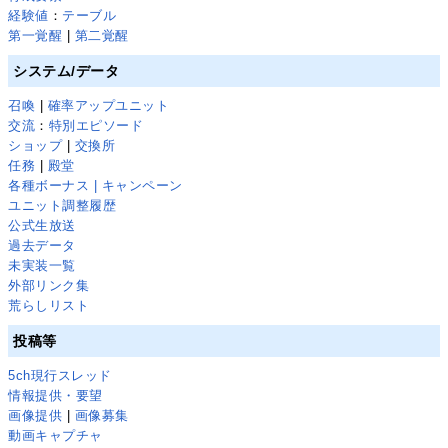
経験値
：
テーブル
第一覚醒
|
第二覚醒
システム/データ
召喚
|
確率アップユニット
交流
：
特別エピソード
ショップ
|
交換所
任務
|
殿堂
各種ボーナス | キャンペーン
ユニット調整履歴
公式生放送
過去データ
未実装一覧
外部リンク集
荒らしリスト
投稿等
5ch現行スレッド
情報提供・要望
画像提供
|
画像募集
動画キャプチャ