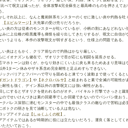
と比べて呪文は減ったが、全体攻撃&完全蘇生と最高峰のものを押さえてお
う。
かしそれ以上に、なんと魔術師系モンスターのくせに激しい炎や灼熱を吐
。
【エビルマージ】
大先輩の受け売りだろうか。
しい炎の方は従者のモンスターが吐いているが、小柄の割にあなどれない
なみに上位種の暗黒魔導も痛恨を繰り出してきたりするが、呪文に自信が
というよりも、本作の攻撃呪文が弱すぎるという、仕様上の問題である。
しい炎はともかく、クリア前なので灼熱はかなり厳しい。
らにイオナズンも健在で、ザオリクで否が応にも戦闘を延長させる。
応マホトーンは効くが、かなり効きにくい上に炎も来るためあまり意味はな
以外1ターン休みやザキ系含め完全耐性と足止めすらできない。
ジックバリアとフバーハで守りを固めると凍てつく波動まで使ってくると
ギガントドラゴン】
や
【ネクロバルサ】
と組まれると素で全滅の可能性が
た耐性も強く、デイン系以外の攻撃呪文には強い耐性がある。
回しにするとザオリクを使われるのがオチ。バイキルト打撃でさっさと蹴
なのでせいけんづきは素の回避率でしか回避できないのでバシバシ使おう
ークパレス深部に潜むモンスターの中でも最強クラスの敵なので苦戦は必
にボトクの弱さを見て油断している人は危ない。
ロップアイテムは
【しゅくふくの杖】
。
アアイテムではあるが時期的に役には立たないだろう。運良く落としてく
いただいておこう。