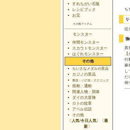
すれちがい石版
ち
レシピブック
お宝
リ
その他アイテム
従
モンスター
強
仲間モンスター
異
スカウトモンスター
【
はぐれモンスター
行
その他
麻
ちいさなメダルの景品
し
カジノの景品
だ
裏技・バグ技・テクニック
倒
俗称・通称
関連人物・団体
ダイの大冒険
ロトの紋章
アベル伝説
その他
〔
人気
/
今日人気
〕〔
最
新
〕