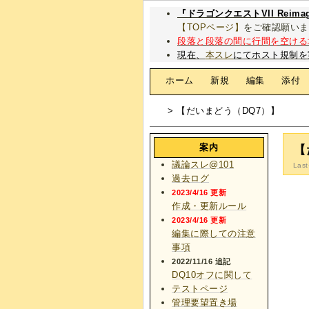
『ドラゴンクエストVII Rei
【TOPページ】
をご確認願いま
段落と段落の間に行間を空ける
現在、
本スレ
にてホスト規制を
[
ホーム
|
新規
|
編集
|
添付
> 【だいまどう（DQ7）】
案内
【
議論スレ@101
Last
過去ログ
2023/4/16 更新
作成・更新ルール
2023/4/16 更新
編集に際しての注意
事項
2022/11/16 追記
DQ10オフに関して
テストページ
管理要望置き場