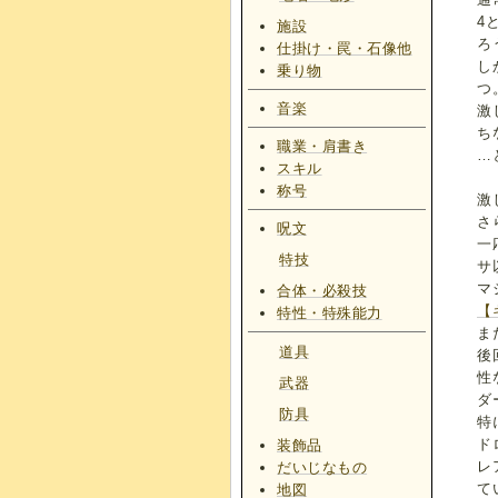
4
施設
ろ
仕掛け・罠・石像他
し
乗り物
つ
音楽
激
ち
職業・肩書き
…
スキル
称号
激
さ
呪文
一
特技
サ
マ
合体・必殺技
【
特性・特殊能力
ま
道具
後
性
武器
ダ
防具
特
ド
装飾品
レ
だいじなもの
て
地図