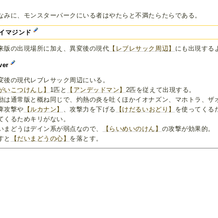
なみに、モンスターパークにいる者はやたらと不満たらたらである。
イマジンド
来版の出現場所に加え、異変後の現代
【レブレサック周辺】
にも出現する
ver
変後の現代レブレサック周辺にいる。
がいこつけんし】
1匹と
【アンデッドマン】
2匹を従えて出現する。
動は通常版と概ね同じで、灼熱の炎を吐くほかイオナズン、マホトラ、ザ
痺攻撃や
【ルカナン】
、攻撃力を下げる
【けだるいおどり】
を使ってくる
てくるためキリがない。
いまどうはデイン系が弱点なので、
【らいめいのけん】
の攻撃が効果的。
すと
【だいまどうの心】
を落とす。