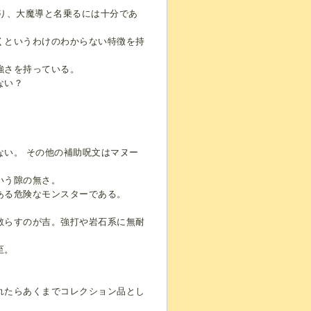
り、大魔導と名乗るには十分であ
くというわけのわからない特徴を持
強さを持っている。
ない？
い。 その他の補助呪文はマヌー
いう隙の無さ。
ある危険なモンスターである。
散らすのが吉。強打や岩石系に無耐
。
至。
れたらあくまでコレクション品とし