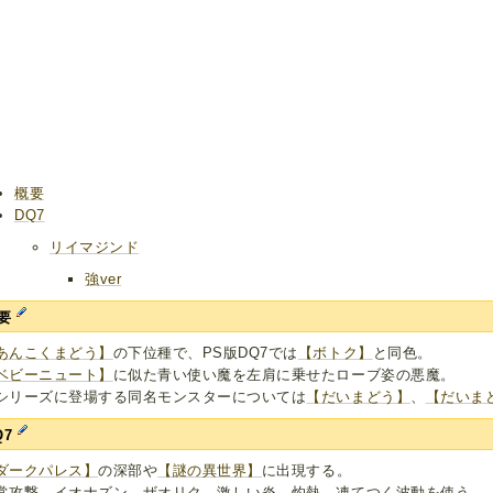
概要
DQ7
リイマジンド
強ver
要
あんこくまどう】
の下位種で、PS版DQ7では
【ボトク】
と同色。
ベビーニュート】
に似た青い使い魔を左肩に乗せたローブ姿の悪魔。
シリーズに登場する同名モンスターについては
【だいまどう】
、
【だいま
Q7
ダークパレス】
の深部や
【謎の異世界】
に出現する。
常攻撃、イオナズン、ザオリク、激しい炎、灼熱、凍てつく波動を使う。