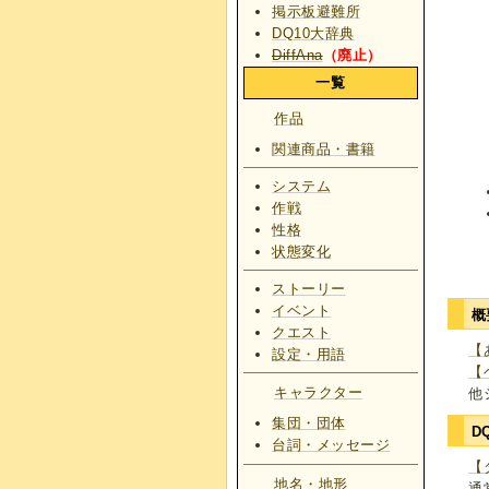
掲示板避難所
DQ10大辞典
DiffAna
（廃止）
一覧
作品
関連商品・書籍
システム
作戦
性格
状態変化
ストーリー
イベント
概
クエスト
【
設定・用語
【
キャラクター
他
集団・団体
D
台詞・メッセージ
【
地名・地形
通