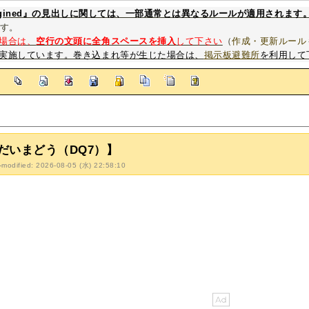
magined』の見出しに関しては、一部通常とは異なるルールが適用されます
す。
場合は、
空行の文頭に全角スペースを挿入
して下さい
（
作成・更新ルール
実施しています。巻き込まれ等が生じた場合は、
掲示板避難所
を利用して
]
だいまどう（DQ7）】
-modified: 2026-08-05 (水) 22:58:10