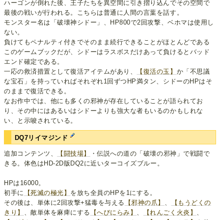
ハーゴンが倒れた後、王子たちを異空間に引き摺り込んでその空間で
最後の戦いが行われる。こちらは普通に人間の言葉を話す。
モンスター名は「破壊神シドー」、HP800で2回攻撃、ベホマは使用し
ない。
負けてもペナルティ付きでそのまま続行できることがほとんどである
このゲームブックだが、シドーはラスボスだけあって負けるとバッド
エンド確定である。
一応の救済措置として復活アイテムがあり、
【復活の玉】
か「不思議
な宝石」を持っていればそれぞれ1回ずつHP満タン、シドーのHPはそ
のままで復活できる。
なお作中では、他にも多くの邪神が存在していることが語られてお
り、その中にはあるいはシドーよりも強大な者もいるのかもしれな
い、と示唆されている。
DQ7リイマジンド
追加コンテンツ、
【闘技場】
・伝説への道の「破壊の邪神」で戦闘で
きる。体色はHD-2D版DQ2に近いターコイズブルー。
HPは16000。
初手に
【死滅の極光】
を放ち全員のHPを1にする。
その後は、単体に2回攻撃+猛毒を与える
【邪神の爪】
、
【もうどくの
きり】
、敵単体を麻痺にする
【へびにらみ】
、
【れんごく火炎】
、