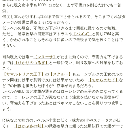
さらに呪文命中率も100%ではなく、まず守備力を削るだけでも一苦
労。
何度も重ねがけすれば128まで低下させられるので、そこまでくればダ
メージが普通に通るようになるだろう。
低レベルの場合、守備力が下がりきるまで回復に徹するのが無難。
ただし、通常攻撃の回避率はアトラスや
【バズズ】
と同じ7/64と高
く、かわされることもそれなりに多いので最後まで気を抜くことはで
きない。
補助呪文では唯一
【マヌーサ】
がたまに効くので、守備力を下げきる
までは
【ひかりのつるぎ】
と一緒に使い、眠り攻撃への対策をしてお
こう。
【サマルトリアの王子】
の
【スクルト】
もムーンブルクの王女のルカ
ナン同様に効果が貧弱で炎には効果がないため、
【ちからのたて】
な
どでの回復を優先したほうが生存率が高まるだろう。
レベルが低いほど攻撃が通るのはローレシアの王子のみになってくる
ので、ローレシアの王子が死なないよう注意を払いながら回復を行
い、守備力を下げきったあとはベホマがこないことを祈りつつ攻撃し
よう。
RTAなどで味方のレベルが非常に低く（味方のHPやステータスが低
く）、
【はかぶさの剣】
の武器攻撃力に頼った短期決戦での運ゲーで