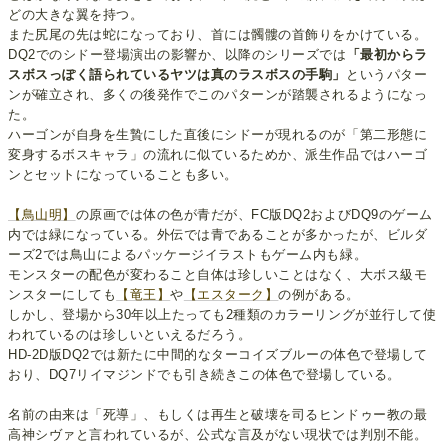
どの大きな翼を持つ。
また尻尾の先は蛇になっており、首には髑髏の首飾りをかけている。
DQ2でのシドー登場演出の影響か、以降のシリーズでは
「最初からラ
スボスっぽく語られているヤツは真のラスボスの手駒」
というパター
ンが確立され、多くの後発作でこのパターンが踏襲されるようになっ
た。
ハーゴンが自身を生贄にした直後にシドーが現れるのが「第二形態に
変身するボスキャラ」の流れに似ているためか、派生作品ではハーゴ
ンとセットになっていることも多い。
【鳥山明】
の原画では体の色が青だが、FC版DQ2およびDQ9のゲーム
内では緑になっている。外伝では青であることが多かったが、ビルダ
ーズ2では鳥山によるパッケージイラストもゲーム内も緑。
モンスターの配色が変わること自体は珍しいことはなく、大ボス級モ
ンスターにしても
【竜王】
や
【エスターク】
の例がある。
しかし、登場から30年以上たっても2種類のカラーリングが並行して使
われているのは珍しいといえるだろう。
HD-2D版DQ2では新たに中間的なターコイズブルーの体色で登場して
おり、DQ7リイマジンドでも引き続きこの体色で登場している。
名前の由来は「死導」、もしくは再生と破壊を司るヒンドゥー教の最
高神シヴァと言われているが、公式な言及がない現状では判別不能。