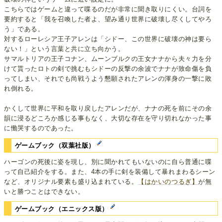
こちらではゲームと違って喋るのだが非常に聞き取りにくい。台詞を
要約すると「我を召喚した者よ、望み通り世界に破壊し尽くしてやろ
う」である。
対するローレシア王子アレンは「シドー、この世界に破壊の神は要ら
ない！」という言葉と共に立ち向かう。
サマルトリアの王子コナン、ムーンブルクの王女ナナから夫々力を分
けて貰ったロトの剣で挑むもシドーの反撃の余波でナナが致命傷を負
ってしまい、それでも尚戦うよう懇願されたアレンの渾身の一撃に敗
れ倒れる。
かくして世界に平和を取り戻したアレンだが、ナナの死を前にその余
韻に浸るどころか感じる事もなく、大切な存在を守り切れなかった事
に慟哭するのであった。
ゲームブック（双葉社版）
ハーゴンの死後に姿を現し、別に聞かれてもいないのに自ら普通に喋
って自己紹介をする。また、4本の手に剣を装備して暴れまわるシーン
など、オリジナル要素も盛り込まれている。
【はかいのつるぎ】
が無
いと勝つことはできない。
ゲームブック（エニックス版）