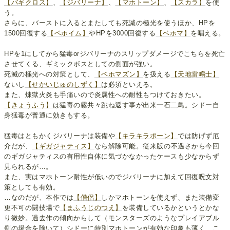
【バギクロス】
、
【ジバリーナ】
、
【マホトーン】
、
【スカラ】
を使
う。
さらに、バーストに入るとまたしても死滅の極光を使うほか、HPを
1500回復する
【ベホイム】
やHPを3000回復する
【ベホマ】
を唱える。
HPを1にしてから猛毒orジバリーナのスリップダメージでこちらを死亡
させてくる、ギミックボスとしての側面が強い。
死滅の極光への対策として、
【ベホマズン】
を扱える
【天地雷鳴士】
ないし
【せかいじゅのしずく】
は必須といえる。
また、煉獄火炎も手痛いので炎属性への耐性もつけておきたい。
【きょうふう】
は猛毒の霧共々跳ね返す事が出来一石二鳥。シドー自
身猛毒が普通に効きもする。
猛毒はともかくジバリーナは装備や
【キラキラポーン】
では防げず厄
介だが、
【ギガジャティス】
なら解除可能。従来版の不遇さから今回
のギガジャティスの有用性自体に気づかなかったケースも少なからず
見られるが…。
また、実はマホトーン耐性が低いのでジバリーナに加えて回復呪文対
策としても有効。
…なのだが、本作では
【僧侶】
しかマホトーンを使えず、また装備変
更不可の闘技場で
【まふうじのつえ】
を装備しているかというとかな
り微妙。過去作の傾向からして（モンスターズのようなプレイアブル
側の場合を除いて）シドーに特別マホトーンが有効な印象も薄く、こ