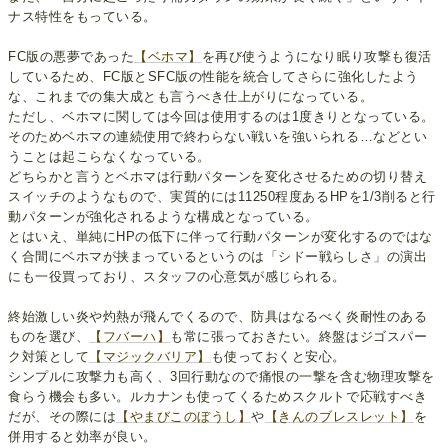
ナス特性をもっている。
FC版の悪夢であった
【ベホマ】
を再び使うようになり眠り攻撃も復活
しているため、FC版とSFC版の性能を統合してさらに強化したよう
な、これまでの集大成とも言うべき仕上がりになっている。
ただし、ベホマに関しては今回は使用するのは1度きりとなっている。
そのためベホマの連続使用で終わらない戦いを強いられる…などとい
うことは起こらなくなっている。
どちらかと言うとベホマは行動パターンを変化させるための切り替え
スイッチのようなもので、実質的には11250程度あるHPを1/3削ると行
動パターンが強化されるような構成となっている。
とはいえ、単純にHPの低下に伴って行動パターンが変化するのではな
く合間にベホマが挟まっているというのは「シドー戦らしさ」の演出
にも一役買っており、スタッフの心意気が感じられる。
終始激しい炎や灼熱が飛んでくるので、防具はなるべく炎耐性のある
ものを選び、
【フバーハ】
も常に張っておきたい。終盤はジゴスパー
ク対策として
【マジックバリア】
も使っておくと安心。
シンプルに攻撃力も高く、3回行動なので痛恨の一撃を含む物理攻撃を
食らう機会も多い。ルカナンも使ってくるためスクルトで応戦すべき
だが、その際には
【やまびこのぼうし】
や
【きんのブレスレット】
を
併用すると効率が良い。