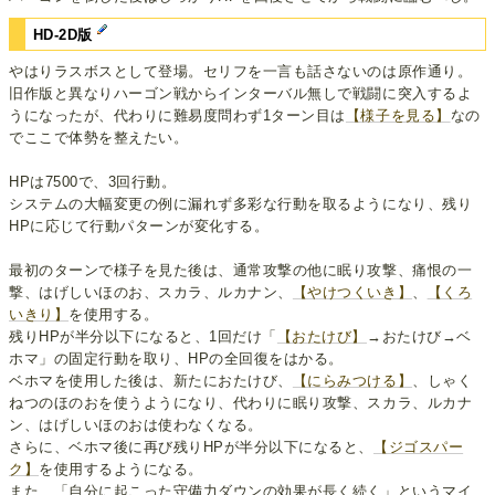
HD-2D版
やはりラスボスとして登場。セリフを一言も話さないのは原作通り。
旧作版と異なりハーゴン戦からインターバル無しで戦闘に突入するよ
うになったが、代わりに難易度問わず1ターン目は
【様子を見る】
なの
でここで体勢を整えたい。
HPは7500で、3回行動。
システムの大幅変更の例に漏れず多彩な行動を取るようになり、残り
HPに応じて行動パターンが変化する。
最初のターンで様子を見た後は、通常攻撃の他に眠り攻撃、痛恨の一
撃、はげしいほのお、スカラ、ルカナン、
【やけつくいき】
、
【くろ
いきり】
を使用する。
残りHPが半分以下になると、1回だけ「
【おたけび】
→おたけび→ベ
ホマ」の固定行動を取り、HPの全回復をはかる。
ベホマを使用した後は、新たにおたけび、
【にらみつける】
、しゃく
ねつのほのおを使うようになり、代わりに眠り攻撃、スカラ、ルカナ
ン、はげしいほのおは使わなくなる。
さらに、ベホマ後に再び残りHPが半分以下になると、
【ジゴスパー
ク】
を使用するようになる。
また、「自分に起こった守備力ダウンの効果が長く続く」というマイ