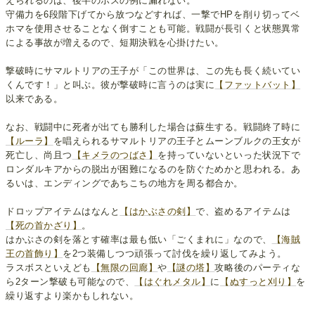
えられるのは、後半のボスの例に漏れない。
守備力を6段階下げてから放つなどすれば、一撃でHPを削り切ってベ
ホマを使用させることなく倒すことも可能。戦闘が長引くと状態異常
による事故が増えるので、短期決戦を心掛けたい。
撃破時にサマルトリアの王子が「この世界は、この先も長く続いてい
くんです！」と叫ぶ。彼が撃破時に言うのは実に
【ファットバット】
以来である。
なお、戦闘中に死者が出ても勝利した場合は蘇生する。戦闘終了時に
【ルーラ】
を唱えられるサマルトリアの王子とムーンブルクの王女が
死亡し、尚且つ
【キメラのつばさ】
を持っていないといった状況下で
ロンダルキアからの脱出が困難になるのを防ぐためかと思われる。あ
るいは、エンディングであちこちの地方を周る都合か。
ドロップアイテムはなんと
【はかぶさの剣】
で、盗めるアイテムは
【死の首かざり】
。
はかぶさの剣を落とす確率は最も低い「ごくまれに」なので、
【海賊
王の首飾り】
を2つ装備しつつ頑張って討伐を繰り返してみよう。
ラスボスといえども
【無限の回廊】
や
【謎の塔】
攻略後のパーティな
ら2ターン撃破も可能なので、
【はぐれメタル】
に
【ぬすっと刈り】
を
繰り返すより楽かもしれない。