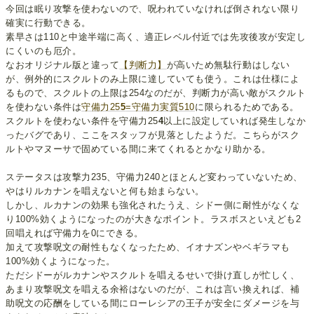
今回は眠り攻撃を使わないので、呪われていなければ倒されない限り
確実に行動できる。
素早さは110と中途半端に高く、適正レベル付近では先攻後攻が安定し
にくいのも厄介。
なおオリジナル版と違って
【判断力】
が高いため無駄行動はしない
が、例外的にスクルトのみ上限に達していても使う。これは仕様によ
るもので、スクルトの上限は254なのだが、判断力が高い敵がスクルト
を使わない条件は
守備力25
5
=守備力実質510
に限られるためである。
スクルトを使わない条件を守備力25
4
以上に設定していれば発生しなか
ったバグであり、ここをスタッフが見落としたようだ。こちらがスク
ルトやマヌーサで固めている間に来てくれるとかなり助かる。
ステータスは攻撃力235、守備力240とほとんど変わっていないため、
やはりルカナンを唱えないと何も始まらない。
しかし、ルカナンの効果も強化されたうえ、シドー側に耐性がなくな
り100%効くようになったのが大きなポイント。ラスボスといえども2
回唱えれば守備力を0にできる。
加えて攻撃呪文の耐性もなくなったため、イオナズンやベギラマも
100%効くようになった。
ただシドーがルカナンやスクルトを唱えるせいで掛け直しが忙しく、
あまり攻撃呪文を唱える余裕はないのだが、これは言い換えれば、補
助呪文の応酬をしている間にローレシアの王子が安全にダメージを与