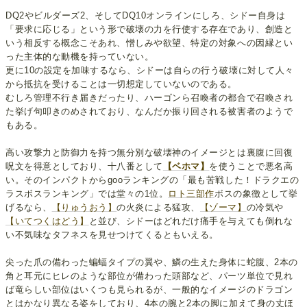
DQ2やビルダーズ2、そしてDQ10オンラインにしろ、シドー自身は
「要求に応じる」という形で破壊の力を行使する存在であり、創造と
いう相反する概念こそあれ、憎しみや欲望、特定の対象への因縁とい
った主体的な動機を持っていない。
更に10の設定を加味するなら、シドーは自らの行う破壊に対して人々
から抵抗を受けることは一切想定していないのである。
むしろ管理不行き届きだったり、ハーゴンら召喚者の都合で召喚され
た挙げ句叩きのめされており、なんだか振り回される被害者のようで
もある。
高い攻撃力と防御力を持つ無分別な破壊神のイメージとは裏腹に回復
呪文を得意としており、十八番として
【ベホマ】
を使うことで悪名高
い。そのインパクトからgooランキングの「最も苦戦した！ドラクエの
ラスボスランキング」では堂々の1位。
ロト三部作
ボスの象徴として挙
げるなら、
【りゅうおう】
の火炎による猛攻、
【ゾーマ】
の冷気や
【いてつくはどう】
と並び、シドーはどれだけ痛手を与えても倒れな
い不気味なタフネスを見せつけてくるともいえる。
尖った爪の備わった蝙蝠タイプの翼や、鱗の生えた身体に蛇腹、2本の
角と耳元にヒレのような部位が備わった頭部など、パーツ単位で見れ
ば竜らしい部位はいくつも見られるが、一般的なイメージのドラゴン
とはかなり異なる姿をしており、4本の腕と2本の脚に加えて身の丈ほ