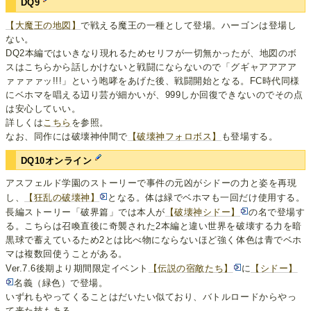
DQ9
【大魔王の地図】
で戦える魔王の一種として登場。ハーゴンは登場し
ない。
DQ2本編ではいきなり現れるためセリフが一切無かったが、地図のボ
スはこちらから話しかけないと戦闘にならないので「グギャアアアア
ァァァァッ!!!」という咆哮をあげた後、戦闘開始となる。FC時代同様
にベホマを唱える辺り芸が細かいが、999しか回復できないのでその点
は安心していい。
詳しくは
こちら
を参照。
なお、同作には破壊神仲間で
【破壊神フォロボス】
も登場する。
DQ10オンライン
アスフェルド学園のストーリーで事件の元凶がシドーの力と姿を再現
し、
【狂乱の破壊神】
となる。体は緑でベホマも一回だけ使用する。
長編ストーリー「破界篇」では本人が
【破壊神シドー】
の名で登場す
る。こちらは召喚直後に奇襲された2本編と違い世界を破壊する力を暗
黒球で蓄えているため2とは比べ物にならないほど強く体色は青でベホ
マは複数回使うことがある。
Ver.7.6後期より期間限定イベント
【伝説の宿敵たち】
に
【シドー】
名義（緑色）で登場。
いずれもやってくることはだいたい似ており、バトルロードからやっ
て来た技もある。