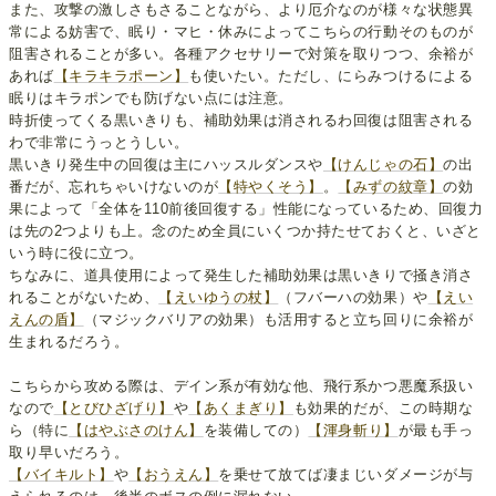
また、攻撃の激しさもさることながら、より厄介なのが様々な状態異
常による妨害で、眠り・マヒ・休みによってこちらの行動そのものが
阻害されることが多い。各種アクセサリーで対策を取りつつ、余裕が
あれば
【キラキラポーン】
も使いたい。ただし、にらみつけるによる
眠りはキラポンでも防げない点には注意。
時折使ってくる黒いきりも、補助効果は消されるわ回復は阻害される
わで非常にうっとうしい。
黒いきり発生中の回復は主にハッスルダンスや
【けんじゃの石】
の出
番だが、忘れちゃいけないのが
【特やくそう】
。
【みずの紋章】
の効
果によって「全体を110前後回復する」性能になっているため、回復力
は先の2つよりも上。念のため全員にいくつか持たせておくと、いざと
いう時に役に立つ。
ちなみに、道具使用によって発生した補助効果は黒いきりで掻き消さ
れることがないため、
【えいゆうの杖】
（フバーハの効果）や
【えい
えんの盾】
（マジックバリアの効果）も活用すると立ち回りに余裕が
生まれるだろう。
こちらから攻める際は、デイン系が有効な他、飛行系かつ悪魔系扱い
なので
【とびひざげり】
や
【あくまぎり】
も効果的だが、この時期な
ら（特に
【はやぶさのけん】
を装備しての）
【渾身斬り】
が最も手っ
取り早いだろう。
【バイキルト】
や
【おうえん】
を乗せて放てば凄まじいダメージが与