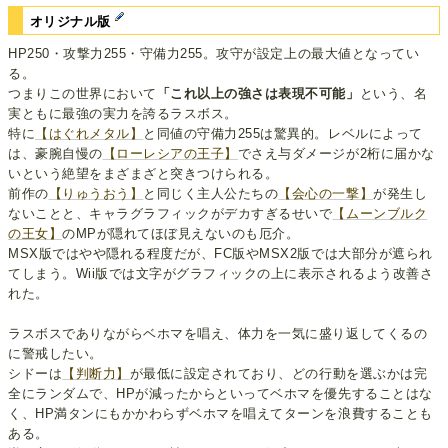
オリジナル版
HP250・攻撃力255・守備力255。攻守が設定上の最大値となってい
る。
つまりこの世界において
「これ以上の強さは表現不可能」
という、名
実ともに最強の実力を誇るラスボス。
特に
【はぐれメタル】
と同値の守備力255は驚異的。レベルによって
は、豪腕自慢の
【ローレシアの王子】
でさえ与ダメージが2桁に届かな
いという絶望をまざまざと突きつけられる。
前作の
【りゅうおう】
と同じく主人公たちの
【会心の一撃】
が発生し
ないことと、キャラグラフィックがデカすぎるせいで
【ムーンブルク
の王女】
のMPが隠れてほぼ見えないのも厄介。
MSX版ではやや隠れる程度だが、FC版やMSX2版では大部分が遮られ
てしまう。Wii版では文字がグラフィックの上に表示されるよう改善さ
れた。
ラスボスでありながらベホマを唱え、体力を一気に盛り返してくるの
に警戒したい。
シドーは
【判断力】
が最低に設定されており、どの行動を選ぶかは完
全にランダムで、HPが減ったからといってベホマを優先することはな
く、HP満タンにもかかわらずベホマを唱えてターンを浪費することも
ある。