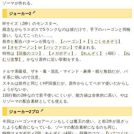
ゾーマが作れる。
ジョーカー2
Mサイズ（2枠）のモンスター。
残念ながらラスボスでSランクなのは彼だけで、手下のハーゴンと同格
扱い。なんてこったい……。
前作と配合パターンが異なり、
【ハーゴン】
×
【うごくせきぞう】
or
【オセアーノン】
or
【バッファロン】
で産まれる。
特性は
【回復のコツ】
、
【メガボディ】
、
【れんぞく】
（4回）、
【ね
むり攻撃】
。かなり原作に近い挙動をする。
ドルマ系吸収、ザキ・毒・混乱・マインド・麻痺・眠り無効だが、バ
ギ系に弱いので注意。
スキルは前作と同じくHP回復だが、原作からしてベホマ使いだからし
ょうがないか。
1回行動の2枠なので若干使いにくいが、能力値は全体的に高い。やは
りゾーマの配合素材としても使える。
ジョーカー2プロ
今回はハーゴン×オセアーノンもしくは魔王の使い、と前2作が混ざっ
たような配合になっている。ゾーマの配合素材になるのも同じ。
特性はメガボディ2回、れんぞく（4回）、回復のコツ、
【いてつくは