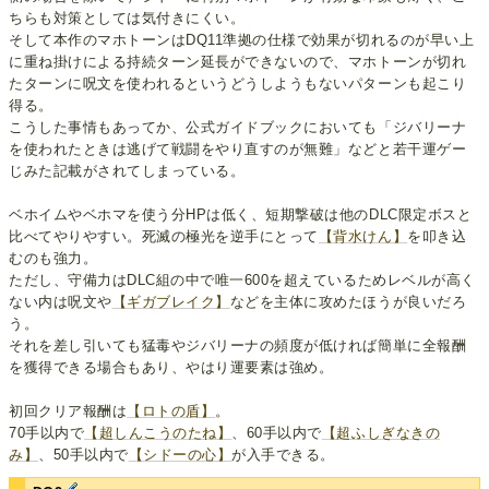
ちらも対策としては気付きにくい。
そして本作のマホトーンはDQ11準拠の仕様で効果が切れるのが早い上
に重ね掛けによる持続ターン延長ができないので、マホトーンが切れ
たターンに呪文を使われるというどうしようもないパターンも起こり
得る。
こうした事情もあってか、公式ガイドブックにおいても「ジバリーナ
を使われたときは逃げて戦闘をやり直すのが無難」などと若干運ゲー
じみた記載がされてしまっている。
ベホイムやベホマを使う分HPは低く、短期撃破は他のDLC限定ボスと
比べてやりやすい。死滅の極光を逆手にとって
【背水けん】
を叩き込
むのも強力。
ただし、守備力はDLC組の中で唯一600を超えているためレベルが高く
ない内は呪文や
【ギガブレイク】
などを主体に攻めたほうが良いだろ
う。
それを差し引いても猛毒やジバリーナの頻度が低ければ簡単に全報酬
を獲得できる場合もあり、やはり運要素は強め。
初回クリア報酬は
【ロトの盾】
。
70手以内で
【超しんこうのたね】
、60手以内で
【超ふしぎなきの
み】
、50手以内で
【シドーの心】
が入手できる。