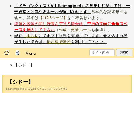
『ドラゴンクエストVII Reimagined』の見出しに関しては、一
部通常とは異なるルールが適用されます。
基本的な記述形式も
含め、詳細は
【TOPページ】
をご確認願います。
段落と段落の間に行間を空ける場合は、
空行の文頭に全角スペ
ースを挿入
して下さい
（
作成・更新ルール
も参照）。
現在、
本スレ
にてホスト規制を実施しています。巻き込まれ等
が生じた場合は、
掲示板避難所
を利用して下さい。
Menu
> 【シドー】
【シドー】
Last-modified: 2026-07-21 (火) 09:27:58