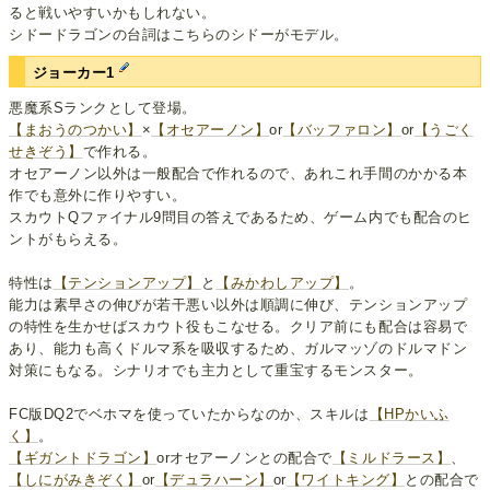
ると戦いやすいかもしれない。
シドードラゴンの台詞はこちらのシドーがモデル。
ジョーカー1
悪魔系Sランクとして登場。
【まおうのつかい】
×
【オセアーノン】
or
【バッファロン】
or
【うごく
せきぞう】
で作れる。
オセアーノン以外は一般配合で作れるので、あれこれ手間のかかる本
作でも意外に作りやすい。
スカウトQファイナル9問目の答えであるため、ゲーム内でも配合のヒ
ントがもらえる。
特性は
【テンションアップ】
と
【みかわしアップ】
。
能力は素早さの伸びが若干悪い以外は順調に伸び、テンションアップ
の特性を生かせばスカウト役もこなせる。クリア前にも配合は容易で
あり、能力も高くドルマ系を吸収するため、ガルマッゾのドルマドン
対策にもなる。シナリオでも主力として重宝するモンスター。
FC版DQ2でベホマを使っていたからなのか、スキルは
【HPかいふ
く】
。
【ギガントドラゴン】
orオセアーノンとの配合で
【ミルドラース】
、
【しにがみきぞく】
or
【デュラハーン】
or
【ワイトキング】
との配合で