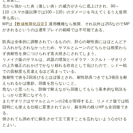
と豊富に。
元から強かった炎（激しい炎）の威力がさらに底上げされ、90～
110（スマホ版以降では100～120）のダメージを与えてくるうえ使用
率も高い。
MPは
【数値無限化設定】
適用機種なら無限、それ以外は255なのでMP
がきれるというのは通常プレイの範疇では不可能である。
防具は全体的に調整されているものの、肝心の耐性面にはほとんどテ
コ入れがなされなかったため、サマルとムーンのどちらかは相変わら
ず炎耐性を身につけられず直火焼きにされてしまう。
リメイク版のサマルは、武器の増加とベギラマ・スクルト・ザオリク
の上方修正のおかげでかなり頼れる存在として化けたので、シドー戦
での貢献度も見違えるほど高まっている。
無耐性で炎を2回浴びるとほぼ落とされ、耐性防具つきでも3発目を耐
えられるかは微妙。回復を怠らないこと。
危ないと思ったら、防御で耐えながら回復してもらう基本的な戦法を
しっかり忠実になぞろう。
またザオリクはサマルとムーンの2名が習得する上、リメイク版では戦
闘時にも使える仕様に変更されており、蘇生時の残りHPも全回復でき
る。
倒されても諦めずに蘇生させて立て直すことを忘れないよう心がける
とよい。