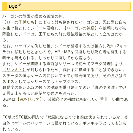
DQ2
ハーゴンの教団が崇める破壊の神。
【ロトの子孫たち】
によって討ち倒されたハーゴンは、死に際に自ら
を生け贄としてシドーを召喚し、
【ハーゴンの神殿】
を破壊しながら
降臨したシドーは、王子たちの前に最強最後の敵として立ちはだか
る。
なお、ハーゴンを倒した後、シドーが登場するのは後方に2歩（2キャ
ラ分）移動したときなので、HP・MPを回復したり死亡者を蘇生する
猶予は与えられる。しっかり回復してから臨もう。
また、シドーが降臨する直前はシリーズで初めてフラグ管理により
【リレミト】
が封じられるため、戦わずに撤退することはできない。
ステータス値はゲーム内において全てが最高値であり、その強さはラ
スボスとしてはシリーズでもトップクラス。
難易度の高いDQ2の数々の試練を乗り越えてきた「真の勇者達」でさ
え震え上がるほど絶望的な強さを誇った。
BGMは
【死を賭して】
。苦戦必至の強敵に相応しい、重苦しい曲であ
る。
FC版とSFC版の両方で「戦闘になるまで名前は伏せられているが、姿
自体はゲームのパッケージに描かれている」ボスキャラとしても知ら
れている。