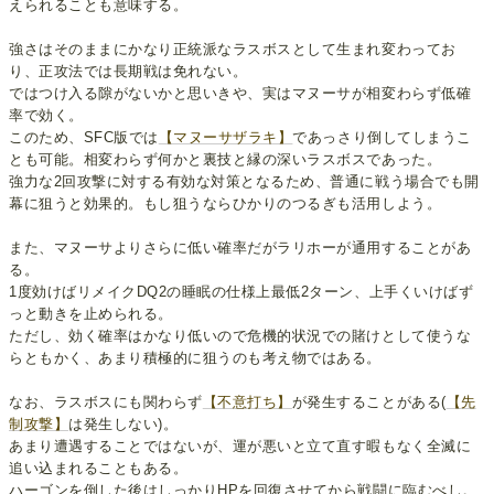
えられることも意味する。
強さはそのままにかなり正統派なラスボスとして生まれ変わってお
り、正攻法では長期戦は免れない。
ではつけ入る隙がないかと思いきや、実はマヌーサが相変わらず低確
率で効く。
このため、SFC版では
【マヌーサザラキ】
であっさり倒してしまうこ
とも可能。相変わらず何かと裏技と縁の深いラスボスであった。
強力な2回攻撃に対する有効な対策となるため、普通に戦う場合でも開
幕に狙うと効果的。もし狙うならひかりのつるぎも活用しよう。
また、マヌーサよりさらに低い確率だがラリホーが通用することがあ
る。
1度効けばリメイクDQ2の睡眠の仕様上最低2ターン、上手くいけばず
っと動きを止められる。
ただし、効く確率はかなり低いので危機的状況での賭けとして使うな
らともかく、あまり積極的に狙うのも考え物ではある。
なお、ラスボスにも関わらず
【不意打ち】
が発生することがある(
【先
制攻撃】
は発生しない)。
あまり遭遇することではないが、運が悪いと立て直す暇もなく全滅に
追い込まれることもある。
ハーゴンを倒した後はしっかりHPを回復させてから戦闘に臨むべし。