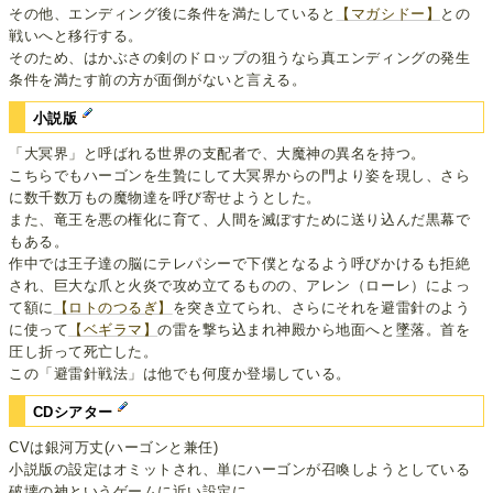
その他、エンディング後に条件を満たしていると
【マガシドー】
との
戦いへと移行する。
そのため、はかぶさの剣のドロップの狙うなら真エンディングの発生
条件を満たす前の方が面倒がないと言える。
小説版
「大冥界」と呼ばれる世界の支配者で、大魔神の異名を持つ。
こちらでもハーゴンを生贄にして大冥界からの門より姿を現し、さら
に数千数万もの魔物達を呼び寄せようとした。
また、竜王を悪の権化に育て、人間を滅ぼすために送り込んだ黒幕で
もある。
作中では王子達の脳にテレパシーで下僕となるよう呼びかけるも拒絶
され、巨大な爪と火炎で攻め立てるものの、アレン（ローレ）によっ
て額に
【ロトのつるぎ】
を突き立てられ、さらにそれを避雷針のよう
に使って
【ベギラマ】
の雷を撃ち込まれ神殿から地面へと墜落。首を
圧し折って死亡した。
この「避雷針戦法」は他でも何度か登場している。
CDシアター
CVは銀河万丈(ハーゴンと兼任)
小説版の設定はオミットされ、単にハーゴンが召喚しようとしている
破壊の神というゲームに近い設定に。