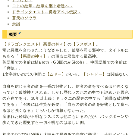
ロトの紋章～紋章を継ぐ者達へ～
ドラゴンクエスト～勇者アベル伝説～
蒼天のソウラ
余談
概要
【ドラゴンクエストII 悪霊の神々】
の
【ラスボス】
。
竜と悪魔を合わせたような姿をした、破壊を司る邪神で、タイトルに
もある「
【悪霊の神々】
」の頂点に君臨する最高神。
英語版での名前はMalroth（GB版のみSidoh）、中国語版での名前は
「席徳」。
1文字違いのボス仲間に
【ムドー】
がいる。
【シャドー】
は関係ない。
自身を信じる者の命を一番の好物とし、信者の命を食べるほど強くな
っていく破壊神とされる。しかし歴代ラスボスの中でも謎めいた異色
の存在であり、30年以上続くドラクエの歴史の中でも「凶暴な破壊神
である」「召喚には生贄が必要」「自らの信者の命を好物として食べ
るほど強くなる」ぐらいしか情報がなかった。
産まれた経緯が不明なラスボスは他にもいるのだが、バックボーンや
歩んできた歴史すら一切不明なのは珍しい例。
初出のDQ2では物語も大詰めの最終盤で唐突に登場し、会話イベント