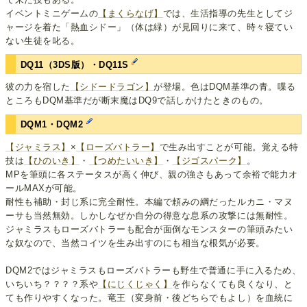
イベントミニゲームの
【まくらなげ】
では、生活指導の先生としてジ
ャージを着た「熱血シドー」（体は緑）が見回りに来て、時々寝てい
ない生徒を叱る。
DQ11（3DS版）・DQ11S
彼の力を宿した
【シドードラゴン】
が登場。色はDQM基準の青。喋る
ところもDQM基準だが断末魔はDQ9で話しかけたときのもの。
DQM1・DQM2
【ジャミラス】
×
【ローズバトラー】
で生み出すことが可能。覚える特
技は
【ひのいき】
・
【つめたいいき】
・
【ジゴスパーク】
。
MPを筆頭に各ステータスが高く伸び、親の強さもあって余裕で能力オ
ールMAXが可能。
耐性も補助・封じ系に完全耐性。本編で頼みの綱だったルカニ・マヌ
ーサも当然無効。しかしなぜか自分の得意な息系の攻撃には無耐性。
ジャミラスもローズバトラーも配合が面倒なモンスターの筆頭みたい
な奴なので、当然コイツを生み出すのにも相当な根気が必要。
DQM2ではジャミラスもローズバトラーも野生で普通に手に入るため、
いちいち？？？？系や
【にじくじゃく】
を作らなくても良くなり、と
ても作りやすくなった。竜王（変身前・後どちらでもよし）を血統に