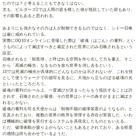
たのでは？と考えることもできなくはない。
尤も、ビルダーズ2では人間の姿を模した彼が抵抗していた節もあり、
その影響もあると思われる。
あまりにも強大なその力は人が制御できるものではなく、シドー召喚
は厳に戒められている。
実際にDQ10オンラインに登場した際は「破魂（はごん）の審判」とい
うものによって滅ぼすべきと裁定された世界にのみ召喚されるという
設定。
召喚されると「暗黒球」と呼ばれる空間を作り出して力を蓄え、そこ
から「死滅の極光」なるものを放ち世界を消し去るという。
10では死滅の極光が具体的にどんなものかは示されないが、これを技
として使うウォークでの描写を見るに、大地から立ちのぼる破壊の光
といったところだろう。
破魂の審判のルール上、一度滅びが決まったらもう抵抗することは許
されず、召喚されたが最後、その世界はシドーの為すがままに滅ぼさ
れるしかない。
破魂の審判を司る天使からは「制御不能の破壊装置のようなもの」と
言及されており、複数の世界の秩序を管理する存在が実装した、いわ
ば機械的に破壊を実行するシステムを具現化したものともいえる。
ただ、破壊衝動が盛り上がらないこともあるとされており、ある程度
の感情は持ち合わせているようだ。