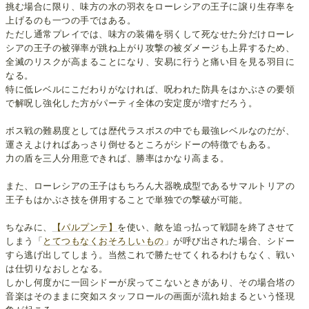
挑む場合に限り、味方の水の羽衣をローレシアの王子に譲り生存率を
上げるのも一つの手ではある。
ただし通常プレイでは、味方の装備を弱くして死なせた分だけローレ
シアの王子の被弾率が跳ね上がり攻撃の被ダメージも上昇するため、
全滅のリスクが高まることになり、安易に行うと痛い目を見る羽目に
なる。
特に低レベルにこだわりがなければ、呪われた防具をはかぶさの要領
で解呪し強化した方がパーティ全体の安定度が増すだろう。
ボス戦の難易度としては歴代ラスボスの中でも最強レベルなのだが、
運さえよければあっさり倒せるところがシドーの特徴でもある。
力の盾を三人分用意できれば、勝率はかなり高まる。
また、ローレシアの王子はもちろん大器晩成型であるサマルトリアの
王子もはかぶさ技を併用することで単独での撃破が可能。
ちなみに、
【パルプンテ】
を使い、敵を追っ払って戦闘を終了させて
しまう「
とてつもなくおそろしいもの
」が呼び出された場合、シドー
すら逃げ出してしまう。当然これで勝たせてくれるわけもなく、戦い
は仕切りなおしとなる。
しかし何度かに一回シドーが戻ってこないときがあり、その場合塔の
音楽はそのままに突如スタッフロールの画面が流れ始まるという怪現