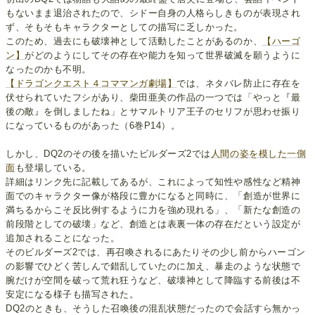
もないまま退治されたので、シドー自身の人格らしきものが表現され
ず、そもそもキャラクターとしての描写に乏しかった。
このため、過去にも破壊神として活動したことがあるのか、
【ハーゴ
ン】
がどのようにしてその存在や能力を知って世界破滅を願うように
なったのかも不明。
【ドラゴンクエスト４コママンガ劇場】
では、ネタバレ防止に存在を
伏せられていたフシがあり、柴田亜美の作品の一つでは「やっと『最
後の敵』を倒しましたね」とサマルトリア王子のセリフが思わせ振り
になっているものがあった（6巻P14）。
しかし、DQ2のその後を描いたビルダーズ2では
人間の姿を模した一側
面
も登場している。
詳細はリンク先に記載してあるが、これによって知性や感性など精神
面でのキャラクター像が格段に豊かになると同時に、「創造が世界に
満ちるからこそ反比例するように力を強め現れる」、「新たな創造の
前段階としての破壊」など、創造とは表裏一体の存在だという設定が
追加されることになった。
そのビルダーズ2では、再召喚されるにあたりその少し前からハーゴン
の影響でひどく苦しんで錯乱していたのに加え、暴走のような状態で
腕だけが空間を破って荒れ狂うなど、破壊神として降臨する前後は不
安定になる様子も描写された。
DQ2のときも、そうした召喚後の混乱状態だったので会話すら無かっ