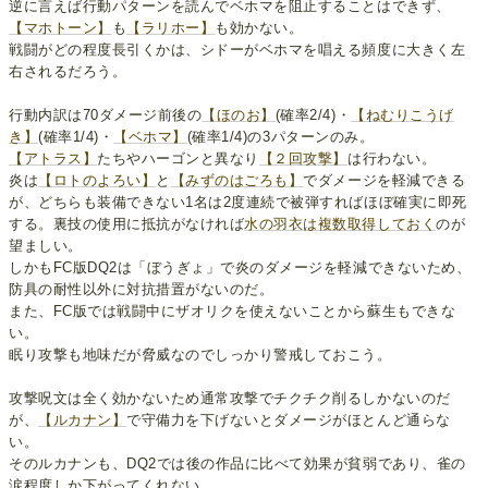
逆に言えば行動パターンを読んでベホマを阻止することはできず、
【マホトーン】
も
【ラリホー】
も効かない。
戦闘がどの程度長引くかは、シドーがベホマを唱える頻度に大きく左
右されるだろう。
行動内訳は70ダメージ前後の
【ほのお】
(確率2/4)・
【ねむりこうげ
き】
(確率1/4)・
【ベホマ】
(確率1/4)の3パターンのみ。
【アトラス】
たちやハーゴンと異なり
【２回攻撃】
は行わない。
炎は
【ロトのよろい】
と
【みずのはごろも】
でダメージを軽減できる
が、どちらも装備できない1名は2度連続で被弾すればほぼ確実に即死
する。裏技の使用に抵抗がなければ
水の羽衣は複数取得しておく
のが
望ましい。
しかもFC版DQ2は「ぼうぎょ」で炎のダメージを軽減できないため、
防具の耐性以外に対抗措置がないのだ。
また、FC版では戦闘中にザオリクを使えないことから蘇生もできな
い。
眠り攻撃も地味だが脅威なのでしっかり警戒しておこう。
攻撃呪文は全く効かないため通常攻撃でチクチク削るしかないのだ
が、
【ルカナン】
で守備力を下げないとダメージがほとんど通らな
い。
そのルカナンも、DQ2では後の作品に比べて効果が貧弱であり、雀の
涙程度しか下がってくれない。