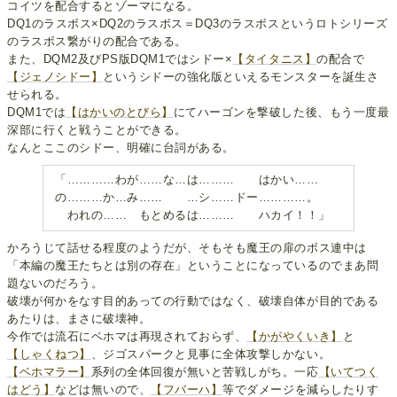
コイツを配合するとゾーマになる。
DQ1のラスボス×DQ2のラスボス＝DQ3のラスボスというロトシリーズ
のラスボス繋がりの配合である。
また、DQM2及びPS版DQM1ではシドー×
【タイタニス】
の配合で
【ジェノシドー】
というシドーの強化版といえるモンスターを誕生さ
せられる。
DQM1では
【はかいのとびら】
にてハーゴンを撃破した後、もう一度最
深部に行くと戦うことができる。
なんとここのシドー、明確に台詞がある。
「…………わが……な…は……… はかい……
の………か…み…… …シ……ドー…………。
われの…… もとめるは……… ハカイ！！」
かろうじて話せる程度のようだが、そもそも魔王の扉のボス連中は
「本編の魔王たちとは別の存在」ということになっているのでまあ問
題ないのだろう。
破壊が何かをなす目的あっての行動ではなく、破壊自体が目的である
あたりは、まさに破壊神。
今作では流石にベホマは再現されておらず、
【かがやくいき】
と
【しゃくねつ】
、ジゴスパークと見事に全体攻撃しかない。
【ベホマラー】
系列の全体回復が無いと苦戦しがち。一応
【いてつく
はどう】
などは無いので、
【フバーハ】
等でダメージを減らしたりす