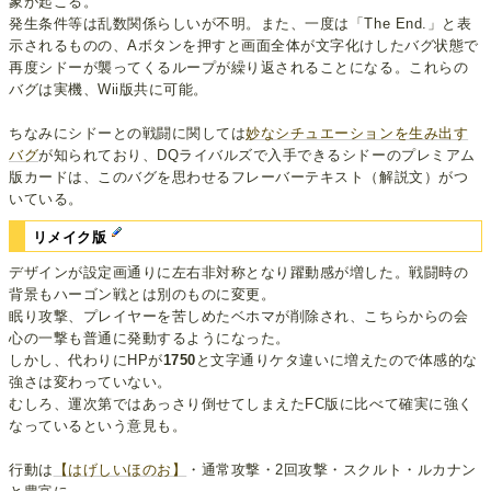
象が起こる。
発生条件等は乱数関係らしいが不明。また、一度は「The End.」と表
示されるものの、Aボタンを押すと画面全体が文字化けしたバグ状態で
再度シドーが襲ってくるループが繰り返されることになる。これらの
バグは実機、Wii版共に可能。
ちなみにシドーとの戦闘に関しては
妙なシチュエーションを生み出す
バグ
が知られており、DQライバルズで入手できるシドーのプレミアム
版カードは、このバグを思わせるフレーバーテキスト（解説文）がつ
いている。
リメイク版
デザインが設定画通りに左右非対称となり躍動感が増した。戦闘時の
背景もハーゴン戦とは別のものに変更。
眠り攻撃、プレイヤーを苦しめたベホマが削除され、こちらからの会
心の一撃も普通に発動するようになった。
しかし、代わりにHPが
1750
と文字通りケタ違いに増えたので体感的な
強さは変わっていない。
むしろ、運次第ではあっさり倒せてしまえたFC版に比べて確実に強く
なっているという意見も。
行動は
【はげしいほのお】
・通常攻撃・2回攻撃・スクルト・ルカナン