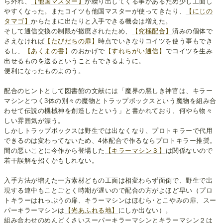
ら外れ、
【他国マスター】
が繰り出してくる事があるため少し工面し
やすくなった。またコイツも他国マスターが使ってきたり、
【にじの
タマゴ】
からたまに出たりと入手できる機会は増えた。
そして通信交換の制限が撤廃されたため、
【究極配合】
済みの個体で
さえなければ
【たびだちの扉】
時点でいきなりコイツを使う事もでき
るし、
【あくまの書】
のおかげで
【すれちがい通信】
でコイツを生み
出せるものを送るということもできるように。
便利になったものよのう。
配合のヒントとして図書館の文献には「魔界の悪しき神官は、キラー
マシンとつく3体の別々の魔物とトラップボックスという魔物を組み合
わせて伝説の機械神を創造したという」と書かれており、何やら物々
しい雰囲気が漂う。
しかしトラップボックスは野生では出なくなり、プロトキラーで代用
できるのは変わってないため、4体配合で作るならプロトキラー推奨。
間の悪いことに今作から登場した
【キラーマシン３】
は関係ないので
若干誤解を招くかもしれない。
入手方法が増えた一方素材どもの工面は相変わらず面倒で、野生で出
現する連中もことごとく時期が遅いので配合の方がよほど早い（プロ
トキラーはれっぷうの扉、キラーマシンはほむら･とこやみの扉、スー
パーキラーマシンは
【光あふれる地】
にしか出ない）。
組み合わせのめんどくさいスーパーキラーマシンとキラーマシン２は