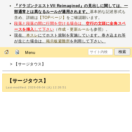
『ドラゴンクエストVII Reimagined』の見出しに関しては、一
部通常とは異なるルールが適用されます。
基本的な記述形式も
含め、詳細は
【TOPページ】
をご確認願います。
段落と段落の間に行間を空ける場合は、
空行の文頭に全角スペ
ースを挿入
して下さい
（
作成・更新ルール
も参照）。
現在、
本スレ
にてホスト規制を実施しています。巻き込まれ等
が生じた場合は、
掲示板避難所
を利用して下さい。
Menu
> 【サージタウス】
【サージタウス】
Last-modified: 2026-08-04 (火) 12:26:51