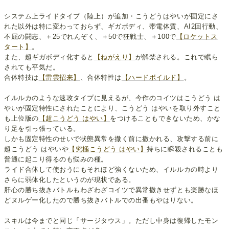
システム上ライドタイプ（陸上）が追加・こうどうはやいが固定にさ
れた以外は特に変わっておらず、ギガボディ、帯電体質、AI2回行動、
不屈の闘志、＋25でれんぞく、＋50で狂戦士、＋100で
【ロケットス
タート】
。
また、超ギガボディ化すると
【ねがえり】
が解禁される。これで眠ら
されても平気だ。
合体特技は
【雷雲招来】
、合体特性は
【ハードボイルド】
。
イルルカのような速攻タイプに見えるが、今作のコイツはこうどう は
やいが固定特性にされたことにより、こうどう はやいを取り外すこと
も上位版の
【超こうどう はやい】
をつけることもできないため、かな
り足を引っ張っている。
しかも固定特性のせいで状態異常を撒く前に撒かれる、攻撃する前に
超こうどう はやいや
【究極こうどう はやい】
持ちに瞬殺されることも
普通に起こり得るのも悩みの種。
ライド合体して使おうにもそれほど強くないため、イルルカの時より
さらに弱体化したというのが現状である。
肝心の勝ち抜きバトルもわざわざコイツで異常撒きせずとも楽勝なほ
どヌルゲー化したので勝ち抜きバトルでの出番もやはりない。
スキルは今までと同じ「サージタウス」。ただし中身は復帰したモン