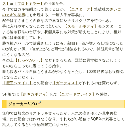
ス】
or
【プロトキラー】
の４体配合。
今作ではカギ報酬として貰えるほか、
【エスターク】
撃破後の
さいご
のカギの世界
にも出現する。一層入手が容易に。
配合はすさまじく面倒なので素直にシナリオクリアを待つべき。
手に入れやすくなったのは良いが、
【スモールボディ】
モンスターに
よる速攻戦法の台頭や、状態異常にも対策が増えたことにより、相対
的には弱体化している。
勝ち抜きバトルで活躍させようにも、敵側も+値が増える仕様になった
のが向かい風。+値が上がると耐性が補強されるので、状態異常が通り
にくくなるのだ。
その上
【しっぺがえし】
などもあるため、迂闊に異常撒きなどしよう
ものならこっちに返ってくる始末。
勝ち抜きバトル自体もうまみが少なくなったし、100連勝後はお役御免
になることだろう。
【魔王ジェイム】
との配合で
【ガーディス】
が作れるのは変わらず。
SP版では
【超ギガボディ】
化で
【全ガードブレイク】
を習得。
ジョーカー3プロ
無印では無念のリストラを食らったが、人気の高さゆえか見事再登
場。ただ配合では作れなくなり、すれちがい通信でSQEXの刺客として
乱入してくるという配信限定になった。