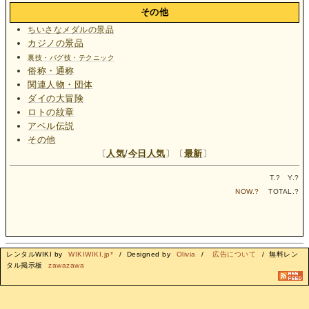
その他
ちいさなメダルの景品
カジノの景品
裏技・バグ技・テクニック
俗称・通称
関連人物・団体
ダイの大冒険
ロトの紋章
アベル伝説
その他
〔
人気
/
今日人気
〕〔
最新
〕
T.
?
Y.
?
NOW.
?
TOTAL.
?
レンタルWIKI by
WIKIWIKI.jp*
/ Designed by
Olivia
/
広告について
/ 無料レン
タル掲示板
zawazawa