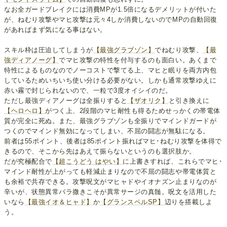
なお全ガードブレイクには消費MPが1.5倍になるデメリットが付いた
が、ねむり攻撃やマヒ攻撃は元々4しか消費しないのでMPの自動回復
があればまず気になる事はない。
スキル枠は圧迫してしまうが
【最強グラブゾン】
でねむり攻撃、
【最
強ディアノーグ】
でマヒ攻撃の特性を付与するのも面白い。あくまで
特性によるものなのでノーコストで撃てる上、マヒと眠りを両方内包
しているためいちいち使い分ける必要がない。しかも通常攻撃ゆえに
赤い霧で封じられないので、一粒で3度オイシイのだ。
ただし最強ディアノーグは全振りすると
【ザオリク】
と引き換えに
【ヘロヘロ】
がつく上、2段階のマヒ耐性も得るためせっかくの帯電体
質が完全に死ぬ。また、最強グラブゾンも全振りでマインドガードが
つくのでマインド無効になってしまい、不屈の闘志が無駄になる。
前者は55ポイント、後者は85ポイント振ればマヒ･ねむり攻撃を体得で
きるので、そこから先はあえて振らないというのも選択肢か。
だが究極配合で
【超こうどう はやい】
に上書きすれば、これらでマヒ･
マインド耐性が上がっても軽減止まりなので不屈の闘志や帯電体質と
も余裕で共存できる。攻撃呪文がマヒャドやイオナズン止まりなのが
辛いが、状態異常バラ撒きこそが異常サージの真髄。呪文を活用した
いなら
【最強イオ＆ヒャド】
か
【グランスペルSP】
辺りを搭載しよ
う。