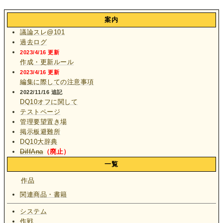
案内
議論スレ@101
過去ログ
2023/4/16 更新
作成・更新ルール
2023/4/16 更新
編集に際しての注意事項
2022/11/16 追記
DQ10オフに関して
テストページ
管理要望置き場
掲示板避難所
DQ10大辞典
DiffAna
（廃止）
一覧
作品
関連商品・書籍
システム
作戦