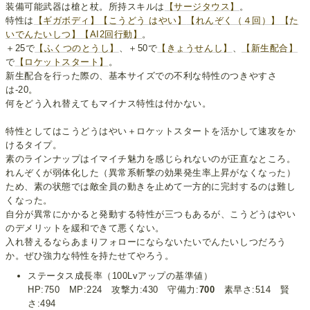
装備可能武器は槍と杖。所持スキルは
【サージタウス】
。
特性は
【ギガボディ】
【こうどう はやい】
【れんぞく（４回）】
【た
いでんたいしつ】
【AI2回行動】
。
＋25で
【ふくつのとうし】
、＋50で
【きょうせんし】
、
【新生配合】
で
【ロケットスタート】
。
新生配合を行った際の、基本サイズでの不利な特性のつきやすさ
は-20。
何をどう入れ替えてもマイナス特性は付かない。
特性としてはこうどうはやい＋ロケットスタートを活かして速攻をか
けるタイプ。
素のラインナップはイマイチ魅力を感じられないのが正直なところ。
れんぞくが弱体化した（異常系斬撃の効果発生率上昇がなくなった）
ため、素の状態では敵全員の動きを止めて一方的に完封するのは難し
くなった。
自分が異常にかかると発動する特性が三つもあるが、こうどうはやい
のデメリットを緩和できて悪くない。
入れ替えるならあまりフォローにならないたいでんたいしつだろう
か。ぜひ強力な特性を持たせてやろう。
ステータス成長率（100Lvアップの基準値）
HP:750 MP:224 攻撃力:430 守備力:
700
素早さ:514 賢
さ:494