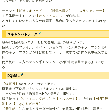
スターの中でも特に変更点が多い。
サージと
【闘神レオソード】
、
【暗黒の魔人】
、
【スラキャンサー】
を四体配合することで
【オムド・ロレス】
が作れる。
どうしても使いたい人以外は素直に配合に使った方がいいかもしれな
い。
スキャンバトラーズ
超4弾で極限モンスターとして登場。星5の超ギガレア。
極限ワザのファイナルオペレーションコードは6体のキラーマシンと4
体のキラーマジンガを呼び出してレーザー攻撃で敵1体を集中砲火する
技。
使用後に、味方のマシン系モンスターが2回連続攻撃できるようにな
る。
DQMSL
【物質系】
SSランク。ガチャ限定。
概要通り下位種の「シルバリオン」からの転生先。
リーダー特性は「物質系のHPと素早さ+15%」。
習得特技は
【シャイニングボウ】
と
【トルネード】
。特性は
【AI2回行
動】
と
【いきなりピオラ】
。
【新生転生】
させるとリーダー特性が「物質系のHP+18%、素早さ