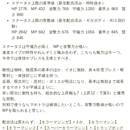
ステータス上限の基準値（新生配合済み・特性抜き）
HP:1776 MP:432 攻撃力:768 守備力:1200 素早さ:960 賢
さ:960
ステータス上限の実数値（新生配合済み・ギガボディ・AI２回行
動）
HP:2842 MP:692 攻撃力:676 守備力:1056 素早さ:845 賢
さ:845
ステータスは守備力が高く、MPと攻撃力が低い。
速攻タイプの特性やれんぞくと噛み合わず、こちらも魅力は今一つ。
今作では体技やブレスを主体とすべき。
耐性は独特。物質系の基本のほか、イオに無効、炎＆吹雪ブレス・斬
撃封じ・体技封じに半減を持つ。
反面、呪文封じ・息封じ・ボミエが弱点になり、基本は無効まで成長
するマホトラが半減止まりに。
良い部分に耐性を持ち、総合的な上昇幅も7（上昇12・下落5）と優秀
な部類。
対戦で使うならマホトラは補強したいところ。攻撃力数値が低いので
MPを取られると苦しい。
配合法は変わらず、
【キラーマジンガ】
×２か、
【キラーマシン】
×
【キラーマシン２】
×
【スーパーキラーマシン】
×
【トラップボック