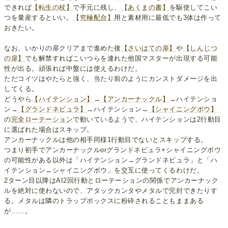
できれば
【転生の杖】
で手元に残し、
【あくまの書】
を駆使してこい
つを量産するといい。
【究極配合】
用と素材用に最低でも3体は作って
おきたい。
なお、いかりの扉クリアまで進めた後
【さいはての扉】
や
【しんじつ
の扉】
でも解禁すればこいつらを連れた他国マスターが出現する可能
性が出る。頑張れば中盤には使えるわけだ。
ただコイツはやたらと強く、当たり前のようにカンストダメージを出
してくる。
どうやら
【ハイテンション】
→
【アンカーナックル】
→ハイテンショ
ン→
【グランドネビュラ】
→ハイテンション→
【シャイニングボウ】
の
完全ローテーション
で動いているようで、ハイテンションは2行動目
に選ばれた場合はスキップ。
アンカーナックルは他の相手同様1行動目でないとスキップする。
つまり初手でアンカーナックルorグランドネビュラ+シャイニングボウ
の可能性がある以外は「ハイテンション→グランドネビュラ」と「ハ
イテンション→シャイニングボウ」を交互に使ってくるわけだ。
2ターン目以降はAI2回行動とローテーションの関係でアンカーナック
ルを絶対に使わないので、アタックカンタやメタルで完封できたりす
る。メタルは隣のトラップボックスに粉砕されることもままある
が……。