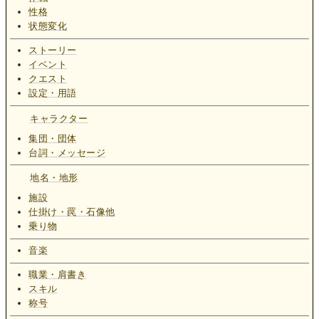
性格
状態変化
ストーリー
イベント
クエスト
設定・用語
キャラクター
集団・団体
台詞・メッセージ
地名・地形
施設
仕掛け・罠・石像他
乗り物
音楽
職業・肩書き
スキル
称号