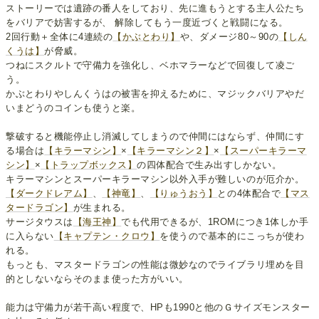
ストーリーでは遺跡の番人をしており、先に進もうとする主人公たち
をバリアで妨害するが、 解除してもう一度近づくと戦闘になる。
2回行動＋全体に4連続の
【かぶとわり】
や、ダメージ80～90の
【しん
くうは】
が脅威。
つねにスクルトで守備力を強化し、ベホマラーなどで回復して凌ご
う。
かぶとわりやしんくうはの被害を抑えるために、マジックバリアやだ
いまどうのコインも使うと楽。
撃破すると機能停止し消滅してしまうので仲間にはならず、仲間にす
る場合は
【キラーマシン】
×
【キラーマシン２】
×
【スーパーキラーマ
シン】
×
【トラップボックス】
の四体配合で生み出すしかない。
キラーマシンとスーパーキラーマシン以外入手が難しいのが厄介か。
【ダークドレアム】
、
【神竜】
、
【りゅうおう】
との4体配合で
【マス
タードラゴン】
が生まれる。
サージタウスは
【海王神】
でも代用できるが、1ROMにつき1体しか手
に入らない
【キャプテン・クロウ】
を使うので基本的にこっちが使わ
れる。
もっとも、マスタードラゴンの性能は微妙なのでライブラリ埋めを目
的としないならそのまま使った方がいい。
能力は守備力が若干高い程度で、HPも1990と他のＧサイズモンスター