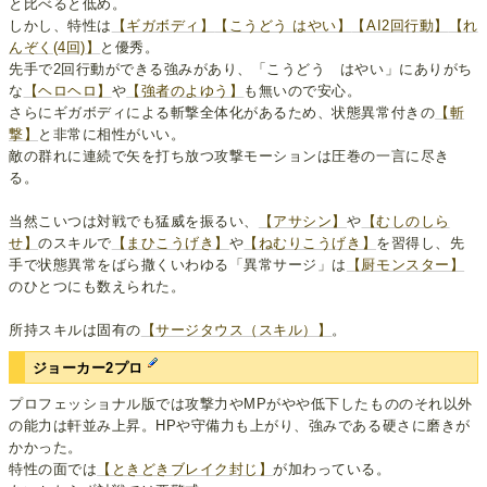
と比べると低め。
しかし、特性は
【ギガボディ】
【こうどう はやい】
【AI2回行動】
【れ
んぞく(4回)】
と優秀。
先手で2回行動ができる強みがあり、「こうどう はやい」にありがち
な
【ヘロヘロ】
や
【強者のよゆう】
も無いので安心。
さらにギガボディによる斬撃全体化があるため、状態異常付きの
【斬
撃】
と非常に相性がいい。
敵の群れに連続で矢を打ち放つ攻撃モーションは圧巻の一言に尽き
る。
当然こいつは対戦でも猛威を振るい、
【アサシン】
や
【むしのしら
せ】
のスキルで
【まひこうげき】
や
【ねむりこうげき】
を習得し、先
手で状態異常をばら撒くいわゆる「異常サージ」は
【厨モンスター】
のひとつにも数えられた。
所持スキルは固有の
【サージタウス（スキル）】
。
ジョーカー2プロ
プロフェッショナル版では攻撃力やMPがやや低下したもののそれ以外
の能力は軒並み上昇。HPや守備力も上がり、強みである硬さに磨きが
かかった。
特性の面では
【ときどきブレイク封じ】
が加わっている。