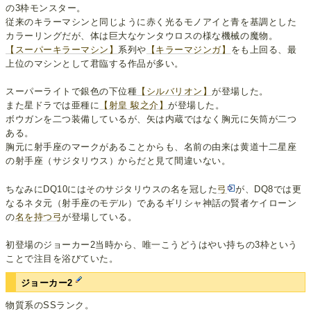
の3枠モンスター。
従来のキラーマシンと同じように赤く光るモノアイと青を基調とした
カラーリングだが、体は巨大なケンタウロスの様な機械の魔物。
【スーパーキラーマシン】
系列や
【キラーマジンガ】
をも上回る、最
上位のマシンとして君臨する作品が多い。
スーパーライトで銀色の下位種
【シルバリオン】
が登場した。
また星ドラでは亜種に
【射皇 駿之介】
が登場した。
ボウガンを二つ装備しているが、矢は内蔵ではなく胸元に矢筒が二つ
ある。
胸元に射手座のマークがあることからも、名前の由来は黄道十二星座
の射手座（サジタリウス）からだと見て間違いない。
ちなみにDQ10にはそのサジタリウスの名を冠した
弓
が、DQ8では更
なるネタ元（射手座のモデル）であるギリシャ神話の賢者ケイローン
の
名を持つ弓
が登場している。
初登場のジョーカー2当時から、唯一こうどうはやい持ちの3枠という
ことで注目を浴びていた。
ジョーカー2
物質系のSSランク。