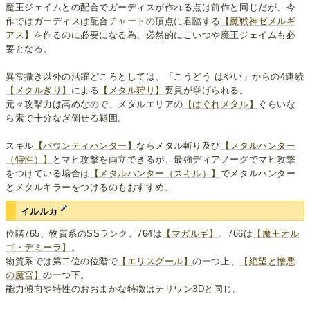
魔王ジェイムとの配合でガーディスが作れる点は前作と同じだが、今
作ではガーディスは配合チャートの頂点に君臨する
【魔戦神ゼメルギ
アス】
を作るのに必要になる為、必然的にこいつや魔王ジェイムも必
要となる。
異常撒き以外の活躍どころとしては、「こうどう はやい」からの4連続
【メタルぎり】
による
【メタル狩り】
要員が挙げられる。
元々攻撃力は高めなので、メタルエリアの
【はぐれメタル】
ぐらいな
ら素で十分なぎ倒せる範囲。
スキル
【バウンティハンター】
ならメタル斬り及び
【メタルハンター
（特性）】
とマヒ攻撃を両立できるが、最強ディアノーグでマヒ攻撃
をつけている場合は
【メタルハンター（スキル）】
でメタルハンター
とメタルキラーをつけるのもおすすめ。
イルルカ
位階765、物質系のSSランク。764は
【マガルギ】
、766は
【魔王オル
ゴ・デミーラ】
。
物質系では第二位の位階で
【エリスグール】
の一つ上、
【絶望と憎悪
の魔宮】
の一つ下。
能力傾向や特性のおおまかな特徴はテリワン3Dと同じ。