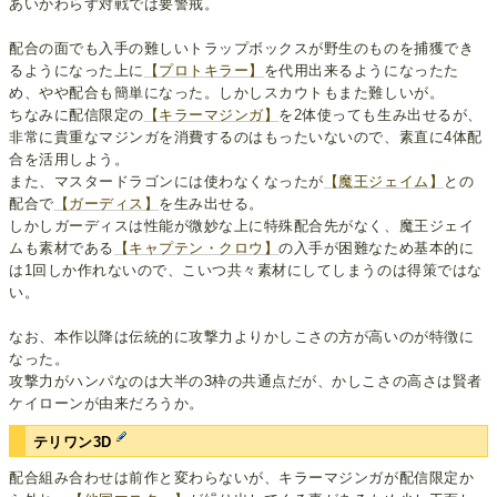
あいかわらず対戦では要警戒。
配合の面でも入手の難しいトラップボックスが野生のものを捕獲でき
るようになった上に
【プロトキラー】
を代用出来るようになったた
め、やや配合も簡単になった。しかしスカウトもまた難しいが。
ちなみに配信限定の
【キラーマジンガ】
を2体使っても生み出せるが、
非常に貴重なマジンガを消費するのはもったいないので、素直に4体配
合を活用しよう。
また、マスタードラゴンには使わなくなったが
【魔王ジェイム】
との
配合で
【ガーディス】
を生み出せる。
しかしガーディスは性能が微妙な上に特殊配合先がなく、魔王ジェイ
ムも素材である
【キャプテン・クロウ】
の入手が困難なため基本的に
は1回しか作れないので、こいつ共々素材にしてしまうのは得策ではな
い。
なお、本作以降は伝統的に攻撃力よりかしこさの方が高いのが特徴に
なった。
攻撃力がハンパなのは大半の3枠の共通点だが、かしこさの高さは賢者
ケイローンが由来だろうか。
テリワン3D
配合組み合わせは前作と変わらないが、キラーマジンガが配信限定か