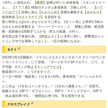
+15%」に強化され、
【麻痺】
効果が付いた全体体技「スタンストリー
ム」、
【？？？系】
特効のランダム多段体技「王殺しの弓」、
【いて
つくはどう】
効果に加え
【ちからため】
状態を解除する
【みがわり】
無視体技
【ロストスナイプ】
を習得する。
更に特性も上記のいきなりピオラに加え、2ターン目に上昇率2.5倍の
ちからためが発動する「スーパーブースト」と、 開幕に防御・呪文防
御・息防御が1段階ずつ上がる「狩人の加護」が付く。
新生技は全て体技の為、
【体技よそく】
に非常に弱い。 斬撃技のシャ
イニングボウを継承しておくと、一応の保険になるか。
タクト
2022年2月1日開催の「ドラゴンクエストモンスターズ テリーのワンダ
ーランドイベント」にて登場。「サージタウスSPスカウト」にて、入
手可能。Aランク枠は
【ウィングデビル】
。
物質系Sランク、こうげきタイプ。
リーダー特性「物質系こうげき力+20%」基本特性「マーシャルキラ
ー」
とくぎは「げきれつメッタうち」/「げきれつ暴風うち」/「天雷弓」
覚醒スキル 10Pで「サブエンジン」30Pで「マインドアロー」50Pで
「休み成功率+5%」「物理会心率+3%」等を習得できる。
クロスブレイド