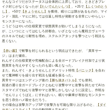
そんなコイツだがステータスは全体的に上昇しており、ときどきブレ
イク封じがなくなったが
【たいでんたいしつ】
、+25で
【ふくつのとう
し】
、+50で
【きょうせんし】
を獲得。眠りには隙があるものの、マイ
ンド・混乱・マヒに対しては仕返し特性が発動する非常にいやらしい
モンスターになった。
こうどうはやいの仕様変更で状態異常が効いてしまうようになった
が、こいつにとってはむしろ好都合。いざとなったら魔戦士ヴェーラ
のスキルでねむり耐性を埋め、ステルスアタックを撃つという戦法も
悪くない。
【赤い霧】
で斬撃を封じられるという弱点はできたが、「異常サー
ジ」はまだ健在。
れんぞくの仕様変更や究極配合による全ガードブレイク付加でより状
態異常を与えやすくなったのも追い風となった。
また、れんぞく・きょうせんしとデメリット特性
【パニック】
を合わ
せて魔神斬りを繰り出す戦法も猛威を振るった。
異常サージはエンディング後の
【勝ち抜きバトル】
でも便利。
前述の通り全ガードブレイクとねむり攻撃やマヒ攻撃を持たせてAIカ
スタマイズでねむり攻撃やマヒ攻撃しかしないように設定し、作戦を
「せんりょくうばえ」にすればいい。眠りや麻痺が有効なモンスター
を思う存分ハメ殺せるだろう。
その場合は攻撃力アップSPで攻撃力を可能な限り上げるのと、
【ダイ
ヤモンドスライム】
での自動回復も忘れずに。