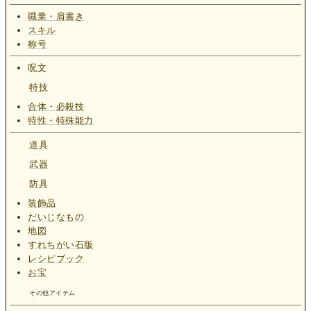
職業・肩書き
スキル
称号
呪文
特技
合体・必殺技
特性・特殊能力
道具
武器
防具
装飾品
だいじなもの
地図
すれちがい石版
レシピブック
お宝
その他アイテム