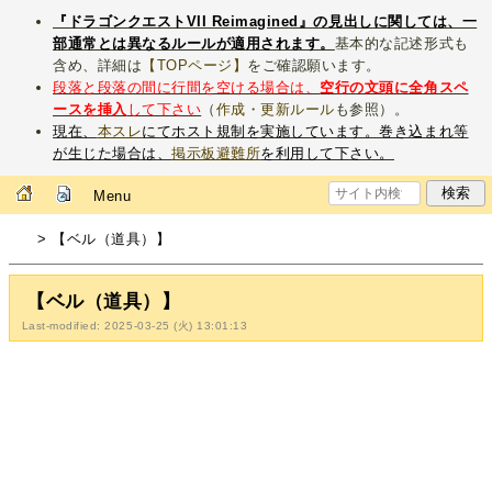
『ドラゴンクエストVII Reimagined』の見出しに関しては、一
部通常とは異なるルールが適用されます。
基本的な記述形式も
含め、詳細は
【TOPページ】
をご確認願います。
段落と段落の間に行間を空ける場合は、
空行の文頭に全角スペ
ースを挿入
して下さい
（
作成・更新ルール
も参照）。
現在、
本スレ
にてホスト規制を実施しています。巻き込まれ等
が生じた場合は、
掲示板避難所
を利用して下さい。
Menu
> 【ベル（道具）】
【ベル（道具）】
Last-modified: 2025-03-25 (火) 13:01:13