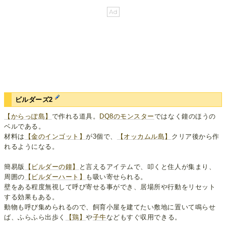
ビルダーズ2
【からっぽ島】
で作れる道具。
DQ8のモンスター
ではなく鐘のほうの
ベルである。
材料は
【金のインゴット】
が3個で、
【オッカムル島】
クリア後から作
れるようになる。
簡易版
【ビルダーの鐘】
と言えるアイテムで、叩くと住人が集まり、
周囲の
【ビルダーハート】
も吸い寄せられる。
壁をある程度無視して呼び寄せる事ができ、居場所や行動をリセット
する効果もある。
動物も呼び集められるので、飼育小屋を建てたい敷地に置いて鳴らせ
ば、ふらふら出歩く
【鶏】
や
子牛
などもすぐ収用できる。