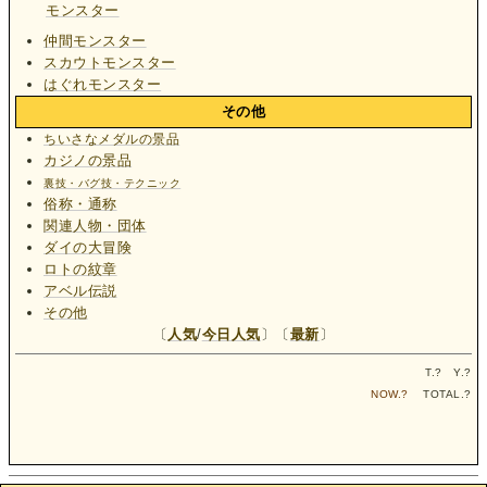
モンスター
仲間モンスター
スカウトモンスター
はぐれモンスター
その他
ちいさなメダルの景品
カジノの景品
裏技・バグ技・テクニック
俗称・通称
関連人物・団体
ダイの大冒険
ロトの紋章
アベル伝説
その他
〔
人気
/
今日人気
〕〔
最新
〕
T.
?
Y.
?
NOW.
?
TOTAL.
?