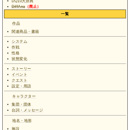
DQ10大辞典
DiffAna
（廃止）
一覧
作品
関連商品・書籍
システム
作戦
性格
状態変化
ストーリー
イベント
クエスト
設定・用語
キャラクター
集団・団体
台詞・メッセージ
地名・地形
施設