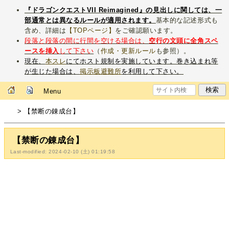
『ドラゴンクエストVII Reimagined』の見出しに関しては、一
部通常とは異なるルールが適用されます。
基本的な記述形式も
含め、詳細は
【TOPページ】
をご確認願います。
段落と段落の間に行間を空ける場合は、
空行の文頭に全角スペ
ースを挿入
して下さい
（
作成・更新ルール
も参照）。
現在、
本スレ
にてホスト規制を実施しています。巻き込まれ等
が生じた場合は、
掲示板避難所
を利用して下さい。
Menu
> 【禁断の錬成台】
【禁断の錬成台】
Last-modified: 2024-02-10 (土) 01:19:58