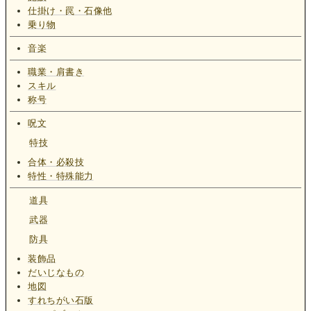
仕掛け・罠・石像他
乗り物
音楽
職業・肩書き
スキル
称号
呪文
特技
合体・必殺技
特性・特殊能力
道具
武器
防具
装飾品
だいじなもの
地図
すれちがい石版