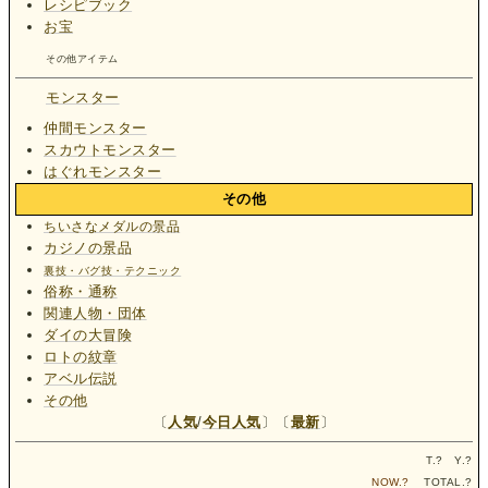
レシピブック
お宝
その他アイテム
モンスター
仲間モンスター
スカウトモンスター
はぐれモンスター
その他
ちいさなメダルの景品
カジノの景品
裏技・バグ技・テクニック
俗称・通称
関連人物・団体
ダイの大冒険
ロトの紋章
アベル伝説
その他
〔
人気
/
今日人気
〕〔
最新
〕
T.
?
Y.
?
NOW.
?
TOTAL.
?