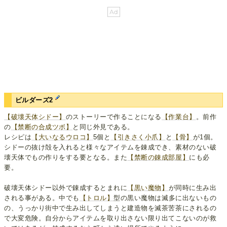
ビルダーズ2
【破壊天体シドー】
のストーリーで作ることになる
【作業台】
。前作
の
【禁断の合成ツボ】
と同じ外見である。
レシピは
【大いなるウロコ】
5個と
【引きさく小爪】
と
【骨】
が1個。
シドーの抜け殻を入れると様々なアイテムを錬成でき、素材のない破
壊天体でもの作りをする要となる。また
【禁断の錬成部屋】
にも必
要。
破壊天体シドー以外で錬成するとまれに
【黒い魔物】
が同時に生み出
される事がある。中でも
【トロル】
型の黒い魔物は滅多に出ないもの
の、うっかり街中で生み出してしまうと建造物を滅茶苦茶にされるの
で大変危険。自分からアイテムを取り出さない限り出てこないのが救