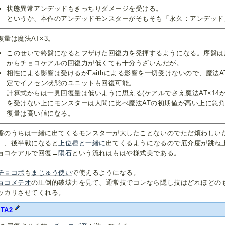
状態異常アンデッドもきっちりダメージを受ける。
というか、本作のアンデッドモンスターがそもそも「永久：アンデッド
復量は魔法AT×3。
このせいで終盤になるとフザけた回復力を発揮するようになる。序盤は
からチョコケアルの回復力が低くても十分うざいんだが。
相性による影響は受けるがFaithによる影響を一切受けないので、魔法
定でイノセン状態のユニットも回復可能。
計算式からは一見回復量は低いように思える(ケアルでさえ魔法AT×14が基
を受けない上にモンスターは人間に比べ魔法ATの初期値が高い上に急
復量は高い値になる。
盤のうちは一緒に出てくるモンスターが大したことないのでただ煩わしい
）、後半戦になると
上位種と
一緒に
出てくるようになるので厄介度が跳ね
ョコケアルで回復→
隕石
という流れはもはや様式美である。
チョコボ
も
まじゅう使い
で使えるようになる。
ョコメテオ
の圧倒的破壊力を見て、通常技でコレなら隠し技はどれほどの
ッカリさせてくれる。
FTA2