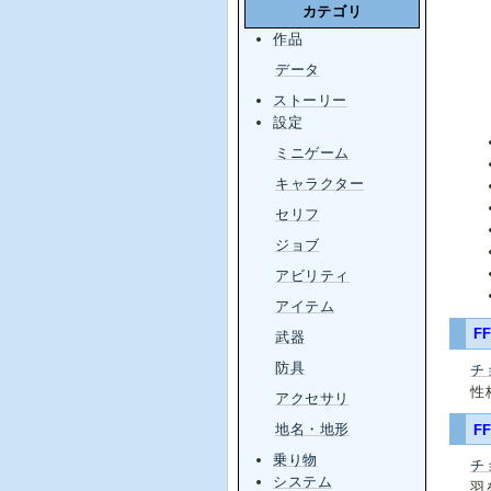
カテゴリ
作品
データ
ストーリー
設定
ミニゲーム
キャラクター
セリフ
ジョブ
アビリティ
アイテム
FF
武器
防具
チ
性
アクセサリ
地名・地形
FF
乗り物
チ
システム
羽