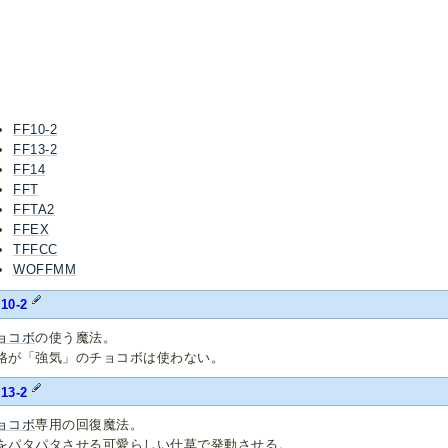
FF10-2
FF13-2
FF14
FFT
FFTA2
FFEX
TFFCC
WOFFMM
10-2
ョコボ
の使う魔法。
格が「強気」のチョコボは使わない。
13-2
ョコボ
専用の回復魔法。
をパタパタさせる可愛らしい仕草で発動させる。