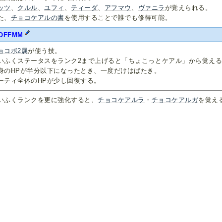
ッツ
、
クルル
、
ユフィ
、
ティーダ
、
アフマウ
、
ヴァニラ
が覚えられる。
た、
チョコケアルの書
を使用することで誰でも修得可能。
OFFMM
ョコボ2属
が使う技。
いふくステータスをランク2まで上げると「ちょこっとケアル」から覚え
身のHPが半分以下になったとき、一度だけはばたき。
ーティ全体のHPが少し回復する。
いふくランクを更に強化すると、
チョコケアルラ
・
チョコケアルガ
を覚え