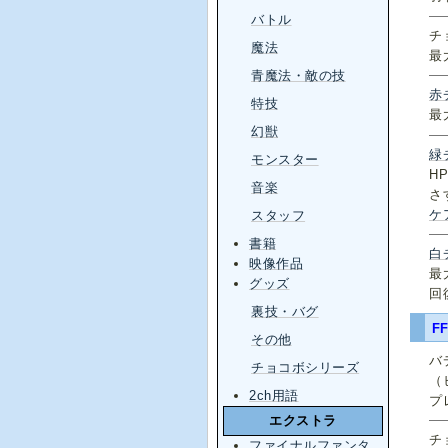
バトル
チ
魔法
最
青魔法・敵の技
赤
特技
最
幻獣
緑
モンスター
H
音楽
さ
ケ
スタッフ
書籍
白
映像作品
最
グッズ
回
裏技・バグ
FF
その他
バ
チョコボシリーズ
（
2ch用語
プ
エクストラ
チ
ファイナルファンタ