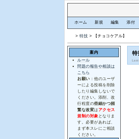
[
ホーム
|
新規
|
編集
|
添付
>
特技
> 【チョコケアル】
案内
特
ルール
Last
問題の報告や相談は
こちら
お願い
：他のユーザ
ーによる投稿を削除
したり編集しないで
ください。添削、改
行程度の
些細かつ頻
繁な改変
は
アクセス
規制の対象
となりま
す。必要があれば、
まず本スレにご相談
ください。