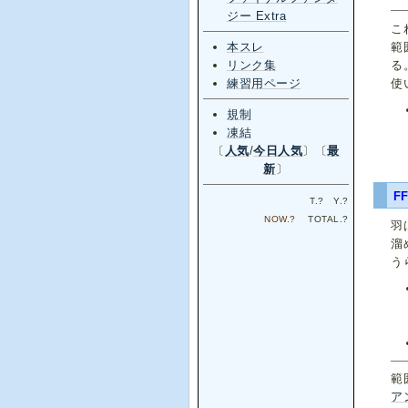
ジー Extra
こ
本スレ
範
リンク集
る
練習用ページ
使
規制
凍結
〔
人気
/
今日人気
〕〔
最
新
〕
F
T.
?
Y.
?
NOW.
?
TOTAL.
?
羽
溜
う
範
ア