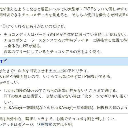
れが使えるようになると適正レベルでの大型ボスFATEをソロで回しやすく
囲回復できるチョコメディカを覚えると、そちらの使用を優先させ回復量
。
い分けてくれるとありがたいのだけど。
チョコメディカはパーティのHPが全体的に減っている時しか使わない
チョコボをヒーラースタンスすると常時プレイヤーに隣接する位置で待
→全体的にHPが減る。
通常のフリーにしているとチョコケアルの方をよく使う。
FT
ばたきで生命力を回復させる
チョコボ
のアビリティ。
めもMP消費も無いので、いくらでも気にせずにHP回復ができる。
らやましい。
しかも自慢のMove6でこちらの追撃が届かないところまで逃げる。
FFTの敵AIは結構賢く、攻撃が届かない時は「次ターンでギリギリ届
しい。
Hit&Away(一撃離脱)ならぬHeal&Away(一治癒離脱)。回復役の鑑のよ
囲は自分中心、隣接キャラまで。お陰でチョコボは割と倒しにくい。
ンデッド
はダメージ。
状態異常
の方は不明。