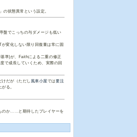
」の状態異常という設定。
序盤でこっちの与ダメージも低い
ATが変化しない限り回復量は常に固
準)が、Faithによる二重の修正
角度で成長していくため、実際の回
だけだが（ただし
風車小屋
では
要注
上がる。
ものか……と期待したプレイヤーを