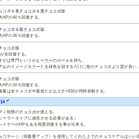
ョコボ＆
青チョコボ
＆
黒チョコボ
版
大HPの40％回復する。
チョコボ
＆
紫チョコボ
版
大HPの30％回復する。
チョコボ
版
Pが全回復する。
すがは専門というか
ヒーラー
のロールを持ち、
アル
のイメージカラーたる緑色を冠するだけに他のチョコボより質が良い
チョコボ
版
大HPの10％回復する。
復量は全チョコボ中最低だが
エスナ
×8回が同時発動する。
14
ディ状態の
チョコボ
が使える。
ヒーラータイプに成長させる必要がある）
レイヤーのHPをある程度回復する事が出来る。
ョコサージ（回復量アップ）を使用してくれた上でのチョコケアルはいい