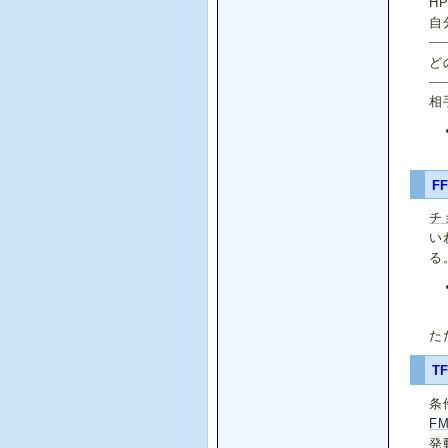
H
自
ど
相
F
チ
い
る
た
T
条
F
発