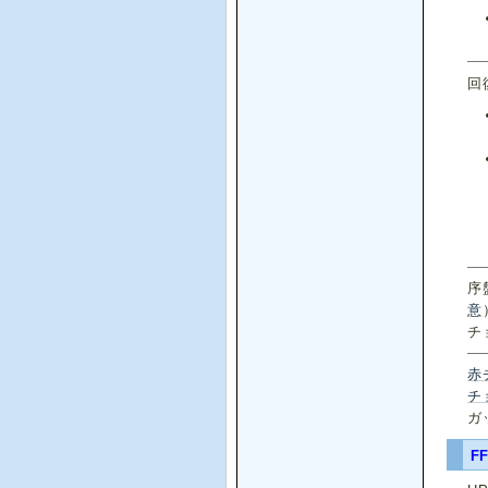
回
序
意
チ
赤
チ
ガ
F