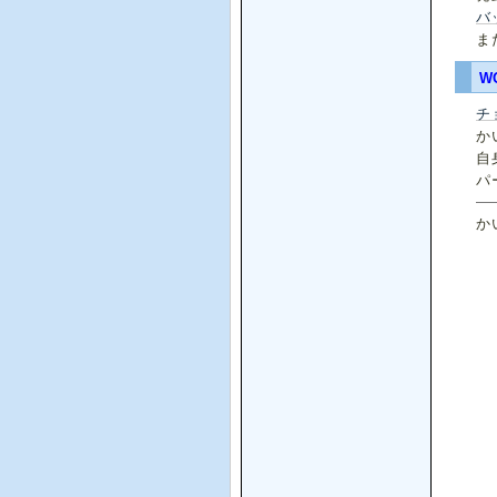
バ
ま
W
チ
か
自
パ
か