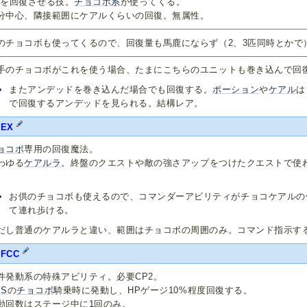
Pを回復させる技。
チョコボ系
が使ってくる。
分中心、隣接範囲にケアルくらいの回復。無属性。
のチョコボも使ってくるので、回復量も馬鹿にならず（2、3匹同時とかで
手のチョコボがこれを使う場合、たまにこちらのユニットも巻き込んで回
またアンデッドを巻き込んだ場合でも回復する。
ポーション
や
ケアル
は
で回復するアンデッドを見られる。結構レア。
FEX
ョコボ
専用の回復魔法。
わゆる
ケアルラ
。終盤のクエストや敵の強さアップをつけたクエストで使
。
お供のチョコボも使えるので、コマンダーアビリティがチョコケアルの
て連れ歩ける。
だし普通のケアルラと違い、範囲はチョコボの周囲のみ。コマンド指示す
FFCC
件発動系の特殊アビリティ。必要CP2。
MS
の
チョコボ
騎乗時に発動し、HPゲージ10%程度回復する。
動回数はステージ中に1回のみ。