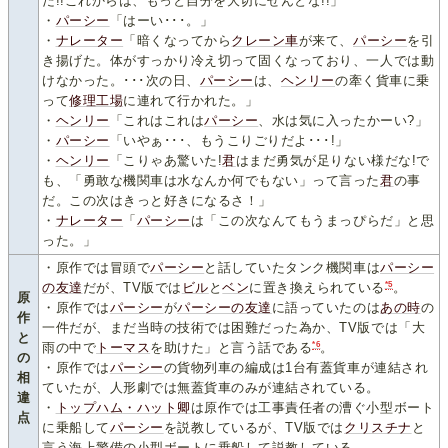
だ!!これからは、もっと自分を大切にせんとな!!」
・
パーシー
「はーい･･･。」
・
ナレーター
「暗くなってから
クレーン車
が来て、
パーシー
を引
き揚げた。体がすっかり冷え切って固くなっており、一人では動
けなかった。･･･次の日、
パーシー
は、
ヘンリー
の牽く貨車に乗
って
修理工場
に連れて行かれた。」
・
ヘンリー
「これはこれは
パーシー
、水は気に入ったかーい?」
・
パーシー
「いやぁ･･･、もうこりごりだよ･･･!」
・
ヘンリー
「こりゃあ驚いた!
君
はまだ勇気が足りない様だな!で
も、「勇敢な機関車は水なんか何でもない」って言った
君
の事
だ。この次はきっと好きになるさ！」
・
ナレーター
「
パーシー
は「この次なんてもうまっぴらだ」と思
った。」
・原作では冒頭で
パーシー
と話していたタンク機関車は
パーシー
*5
の友達
だが、TV版では
ビル
と
ベン
に置き換えられている
。
原
・原作では
パーシー
が
パーシーの友達
に語っていたのは
あの時
の
作
一件だが、まだ当時の技術では困難だった為か、TV版では「大
と
*6
雨の中で
トーマス
を助けた」と言う話である
。
の
・原作では
パーシー
の貨物列車の編成は1台有蓋貨車が連結され
相
ていたが、人形劇では無蓋貨車のみが連結されている。
違
・
トップハム・ハット卿
は原作では工事責任者の漕ぐ小型ボート
点
に乗船して
パーシー
を説教しているが、TV版では
クリスチナ
と
言う海上警備の小型ボートに乗船して説教している。