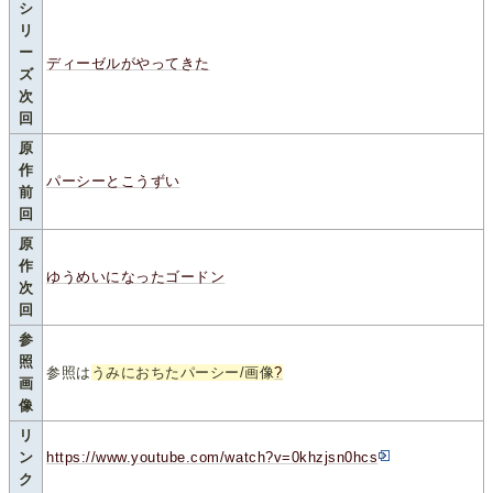
シ
リ
ー
ディーゼルがやってきた
ズ
次
回
原
作
パーシーとこうずい
前
回
原
作
ゆうめいになったゴードン
次
回
参
照
参照は
うみにおちたパーシー/画像
?
画
像
リ
ン
https://www.youtube.com/watch?v=0khzjsn0hcs
ク