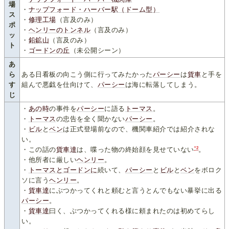
場
・
ナップフォード・ハーバー駅（ドーム型）
ス
・
修理工場
（言及のみ）
ポ
・
ヘンリーのトンネル
（言及のみ）
ッ
・
鉛鉱山
（言及のみ）
ト
・
ゴードンの丘
（未公開シーン）
あ
ら
ある日看板の向こう側に行ってみたかった
パーシー
は
貨車
と手を
す
組んで悪戯を仕向けて、
パーシー
は海に転落してしまう。
じ
・
あの時
の事件を
パーシー
に語る
トーマス
。
・
トーマス
の忠告を全く聞かない
パーシー
。
・
ビル
と
ベン
は正式登場前なので、機関車紹介では紹介されな
い。
*2
・この話の
貨車達
は、喋った物の終始顔を見せていない
。
・他所者に厳しい
ヘンリー
。
・
トーマス
と
ゴードン
に
続いて、
パーシー
と
ビル
と
ベン
をボロク
ソに言う
ヘンリー
。
・
貨車達
にぶつかってくれと頼むと言うとんでもない暴挙に出る
パーシー
。
・
貨車達
曰く、ぶつかってくれる様に頼まれたのは初めてらし
い。