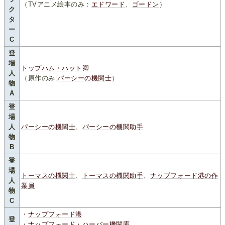
（TVアニメ絵本のみ：
エドワード
、
ゴードン
）
ク
タ
ー
C
登
場
トップハム・ハット卿
人
（原作のみ:
パーシーの機関士
）
物
A
登
場
人
パーシーの機関士
、
パーシーの機関助手
物
B
登
場
トーマスの機関士
、
トーマスの機関助手
、
ナップフォード港の作
人
業員
物
C
・
ナップフォード港
登
・
ナップフォード・ハーバー機関庫