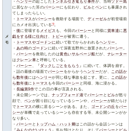
・
ヘンリー
の起こした
トンネル引き篭もり事件
が、当時
ソドー島
に居なかった筈の
パーシー
にも伝わり、
ビル
と
ベン
にも暴露され
てしまったらしい。
・
トーマス
が
パーシー
を救助する場面で、
ディーゼル
が初登場前
*3
にカメオ出演している
。
・
後
に登場する
メイビス
も、今回の
パーシー
と同様に
貨車達
に
悪
メ
戯をする様に仕向け
、
トビー
が被害に遭う。
モ
・
トーマス
や
ゴードン
に
続いて歌でからかわれる
ヘンリー
。
・
あの時
の
ゴードン
に続いて深夜迄野外に放置された
パーシー
。
・
パーシー
を救助したのは
黄色いサルベージ船
だが、
ナレーター
は
クレーン車
と呼称している。
・
パーシー
、『
ダックしごとをもらう
』に続いて、体調を崩す。
・話の最後の場面で
パーシー
をからかう
ヘンリー
だが、
この話か
ら数年後
には
ヘンリー
が同じ様な事故を起こす。更に、
この話か
ら
数年後
に
トーマス
も今回の
パーシー
と同様、海に浸かる。
・
長編第9作
でこの日の事が言及される。
・未公開シーンでは、
ナップフォード港
で
パーシー
と
ビル
が怒り
顔で、
ベン
が困り顔になっているシーンや、
パーシー
が錆だらけ
で
トーマス
の横に居るシーンがある。また、
ゴードンの丘
を
パー
シー
が単機で走っているシーンも存在する等、未公開シーンがか
なり多い。
・
パーシー
と
トップハム・ハット卿
はこの話から会話シーンは
『
みんなのだいひょう
』迄お預けとなり、そして
パーシー
と
ビル