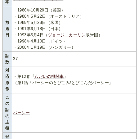
本
・1986年10月29日（英国）
・1988年5月22日（オーストラリア）
放
・1989年5月28日（米国）
送
・1991年6月18日（日本）
日
・1993年5月4日（
ジョージ・カーリン
版米国）
・1998年4月10日（ドイツ）
・2008年1月19日（ハンガリー）
話
37
数
対
応
・第12巻『
八だいの機関車
』
原
（第1話『パーシーのとびこみ/とびこんだパーシー』
作
こ
の
話
パーシー
の
主
役
登