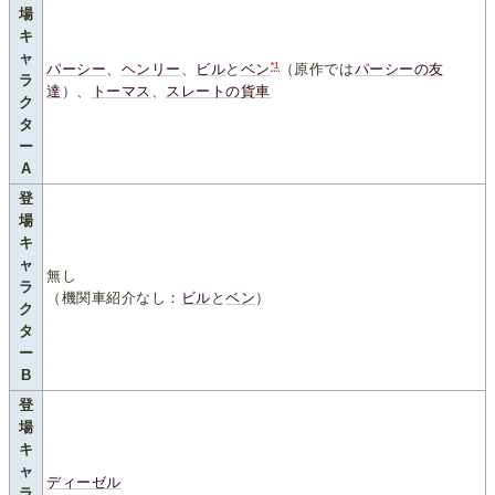
場
キ
ャ
*1
パーシー
、
ヘンリー
、
ビル
と
ベン
（原作では
パーシーの友
ラ
達
）、
トーマス
、
スレートの貨車
ク
タ
ー
A
登
場
キ
ャ
無し
ラ
（機関車紹介なし：
ビル
と
ベン
）
ク
タ
ー
B
登
場
キ
ャ
ディーゼル
ラ