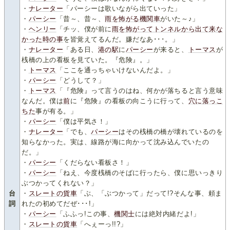
・
ナレーター
「パーシーは歌いながら出ていった」
・
パーシー
「昔～、昔～、
雨を怖がる機関車
がいた～♪」
・
ヘンリー
「チッ、僕が前に
雨を怖がってトンネルから出て来な
かった時の事
を皆覚えてるんだ。嫌だなあ･･･。」
・
ナレーター
「ある日、
港の駅
に
パーシー
が来ると、
トーマス
が
桟橋の上の看板を見ていた。『危険』。」
・
トーマス
「ここを通っちゃいけないんだよ。」
・
パーシー
「どうして？」
・
トーマス
「『危険』って言うのはね、何かが落ちると言う意味
なんだ。僕は
前
に『危険』の看板の向こうに行って、
穴に落っこ
ちた
事が有る。」
・
パーシー
「僕は平気さ！」
・
ナレーター
「でも、
パーシー
はその桟橋の橋が壊れているのを
知らなかった。実は、線路が海に向かって沈み込んでいたの
だ。」
・
パーシー
「くだらない看板さ！」
・
パーシー
「ねえ、今度桟橋のそばに行ったら、僕に思いっきり
ぶつかってくれない？」
台
・
スレートの貨車
「ぶ、「ぶつかって」だって!?そんな事、頼ま
詞
れたの初めてだぜ･･･!」
・
パーシー
「ふふっ!この事、
機関士
には絶対内緒だよ!」
・
スレートの貨車
「へぇーっ!!?」