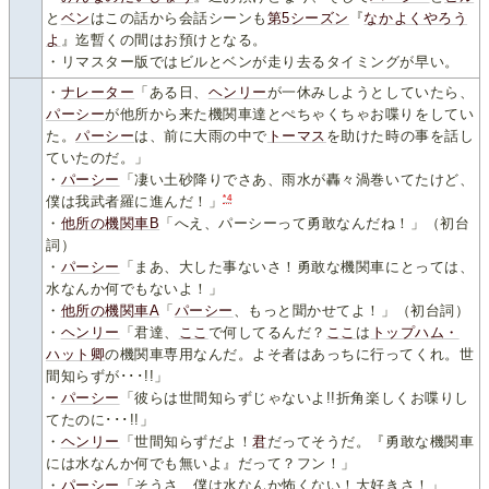
と
ベン
はこの話から会話シーンも
第5シーズン
『
なかよくやろう
よ
』迄暫くの間はお預けとなる。
・リマスター版ではビルとベンが走り去るタイミングが早い。
・
ナレーター
「ある日、
ヘンリー
が一休みしようとしていたら、
パーシー
が他所から来た機関車達とぺちゃくちゃお喋りをしてい
た。
パーシー
は、前に大雨の中で
トーマス
を助けた時の事を話し
ていたのだ。」
・
パーシー
「凄い土砂降りでさあ、雨水が轟々渦巻いてたけど、
*4
僕は我武者羅に進んだ！」
・
他所の機関車B
「へえ、パーシーって勇敢なんだね！」（初台
詞）
・
パーシー
「まあ、大した事ないさ！勇敢な機関車にとっては、
水なんか何でもないよ！」
・
他所の機関車A
「
パーシー
、もっと聞かせてよ！」（初台詞）
・
ヘンリー
「君達、
ここ
で何してるんだ？
ここ
は
トップハム・
ハット卿
の機関車専用なんだ。よそ者はあっちに行ってくれ。世
間知らずが･･･!!」
・
パーシー
「彼らは世間知らずじゃないよ!!折角楽しくお喋りし
てたのに･･･!!」
・
ヘンリー
「世間知らずだよ！
君
だってそうだ。『勇敢な機関車
には水なんか何でも無いよ』だって？フン！」
・
パーシー
「そうさ、僕は水なんか怖くない！大好きさ！」