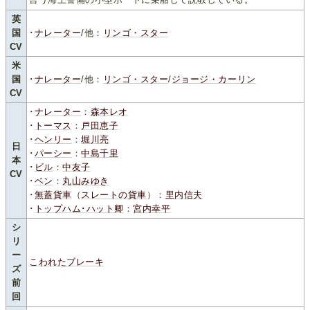
英
国
･
ナレーター
/他：
リンゴ・スター
CV
米
国
･
ナレーター
/他：
リンゴ・スター
/
ジョージ・カーリン
CV
･
ナレーター
：
森本レオ
･
トーマス
：
戸田恵子
･
ヘンリー
：
堀川亮
日
･
パーシー
：
中島千里
本
･
ビル
：
中友子
CV
･
ベン
：
丸山みゆき
･
無蓋貨車
（
スレートの貨車
）：
里内信夫
･
トップハム･ハット卿
：
宮内幸平
シ
リ
ー
こわれたブレーキ
ズ
前
回