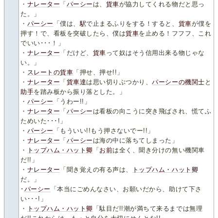
・
ナレーター
「
パーシー
は、
貨車
が協力してくれる物だと思っ
た。」
・
パーシー
「僕は、
駅
で止まるふりをする！すると、
貨車
が僕を
押す！で、看板を突破したら、僕は
貨車
を止める！フフフ、これ
でいい･･･！」
・
ナレーター
「だけど、
貨車
って奴はそう信用出来る物じゃな
い。」
・
スレートの貨車
「押せ、押せ!!」
・
ナレーター
「
貨車達
は思い切りぶつかり、
パーシーの機関士
と
助手
を踏み板から振り落とした。」
・
パーシー
「うわー!!」
・
ナレーター
「
パーシー
は看板の向こうに突き飛ばされ、慌てふ
ためいた･･･!」
・
パーシー
「もういい!!もう押さないでー!!」
・
ナレーター
「
パーシー
は海の中に落ちてしまった」
・
トップハム・ハット卿
「
お前
は全く、聞き分けの無い機関車
だ!!」
・
ナレーター
「聞き覚えの有る声は、
トップハム・ハット卿
だ。」
･
パーシー
「本当にごめんなさい、お願いだから、助けて下さ
い･･･!」
・
トップハム・ハット卿
「駄目だ!!潮が満ちて来るまでは無理