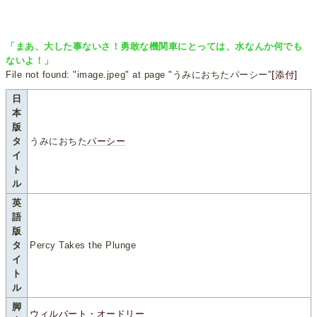
「まあ、大した事ないさ！勇敢な機関車にとっては、水なんか何でも
ないよ！」
File not found: "image.jpeg" at page "うみにおちたパーシー"
[添付]
日
本
版
タ
うみにおちた
パーシー
イ
ト
ル
英
語
版
タ
Percy Takes the Plunge
イ
ト
ル
脚
ウィルバート・オードリー