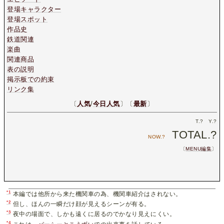
登場キャラクター
登場スポット
作品史
鉄道関連
楽曲
関連商品
表の説明
掲示板での約束
リンク集
〔
人気
/
今日人気
〕〔
最新
〕
T.
?
Y.
?
TOTAL.
?
NOW.
?
〔
MENU編集
〕
*1
本編では他所から来た機関車の為、機関車紹介はされない。
*2
但し、ほんの一瞬だけ顔が見えるシーンが有る。
*3
夜中の場面で、しかも遠くに居るのでかなり見えにくい。
*4