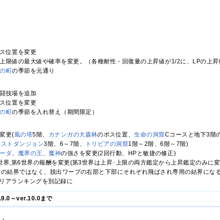
ス位置を変更
上限値の最大値や確率を変更。（各種耐性・回復量の上昇値が1/2に、LPの上昇値が0.
の町
の季節を元通り
闘技場を追加
ス位置を変更
の町
の季節を入れ替え（期間限定）
変更(
風の塔
5階、
カナンガの大森林
のボス位置、
生命の洞窟
Cコースと地下3階
ラストダンジョン
3階、6～7階、
トリビアの洞窟
1階～2階、6階～7階)
ーダ
、
魔界の王
、
魔神
の強さを変更(2回行動、HPと敏捷の修正)
世界,第6世界の報酬を変更(第3世界は上昇･上限の両方鑑定から上昇鑑定のみ
用の結界ではなく、脱出ワープの右部と下部にそれぞれ飛ばされ専用の結界になる
クリアランキングを別記録に
.0～ver.10.0まで