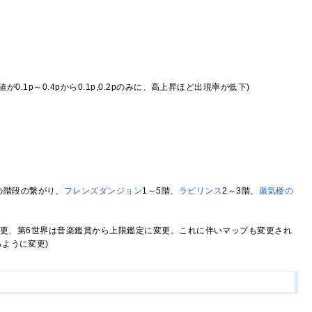
1p～0.4pから0.1p,0.2pのみに、高上昇ほど出現率が低下)
の階段の繋がり、
フレンズダンジョン
1～5階、
ラビリンス
2～3階、
蜃気楼の
に変更、第6世界は音楽鑑賞から上限鑑定に変更。これに伴いマップも変更され
ように変更)