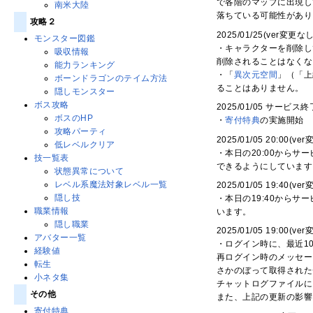
で各階のマップに出現し
南米大陸
落ちている可能性があり
攻略２
2025/01/25(ver変更なし
モンスター図鑑
・キャラクターを削除し
吸収情報
削除されることはなくな
能力ランキング
・「
異次元空間
」（「上
ボーンドラゴンのテイム方法
ることはありません。
隠しモンスター
ボス攻略
2025/01/05 サービス
ボスのHP
・
寄付特典
の実施開始
攻略パーティ
2025/01/05 20:00(ve
低レベルクリア
・本日の20:00からサ
技一覧表
できるようにしています
状態異常について
レベル系魔法対象レベル一覧
2025/01/05 19:40(ve
隠し技
・本日の19:40からサ
職業情報
います。
隠し職業
2025/01/05 19:00(ve
アバター一覧
・ログイン時に、最近1
経験値
再ログイン時のメッセー
転生
さかのぼって取得された
小ネタ集
チャットログファイルに
その他
また、上記の更新の影響
寄付特典