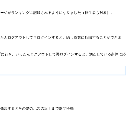
テージがランキングに記録されるようになりました（転生者も対象）。
ったんログアウトして再ログインすると、隠し職業に転職することができま
所に行き、いったんログアウトして再ログインすると、満たしている条件に応
と発言するとその階のボスの近くまで瞬間移動