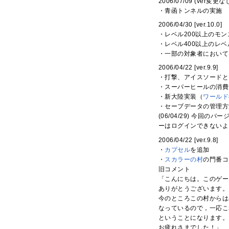
2006/07/09 (ver変更な
・青函トンネルの実施
2006/04/30 [ver.10.0]
・レベル200以上のモ
・レベル400以上のレ
・一部の対象者において
2006/04/22 [ver.9.9]
・打撃、アイスソードと
・スーパーヒールの消費S
・新大陸実装（
ワールド
・セーブデータの管理方
(06/04/29) 今回
ーはログインできないよ
2006/04/22 [ver.9.8]
・
カプセル
を追加
・
スカラーの村
の門番コ
旧コメント
「こんにちは。このゲー
ありがとうございます。
今のところこの村からは
なっているので，一応こ
ということになります。
お疲れさまでした！」