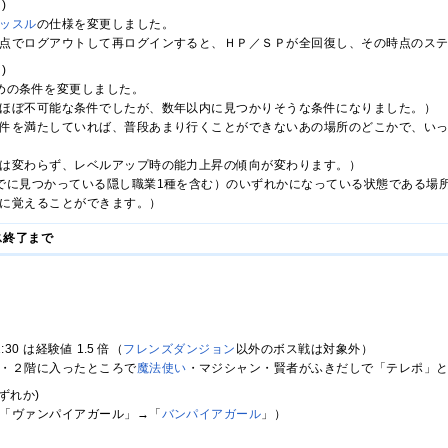
)
ッスル
の仕様を変更しました。
点でログアウトして再ログインすると、ＨＰ／ＳＰが全回復し、その時点のス
)
めの条件を変更しました。
ほぼ不可能な条件でしたが、数年以内に見つかりそうな条件になりました。）
件を満たしていれば、普段あまり行くことができないあの場所のどこかで、い
は変わらず、レベルアップ時の能力上昇の傾向が変わります。）
でに見つかっている隠し職業1種を含む）のいずれかになっている状態である場
に覚えることができます。）
ビス終了まで
:30 は経験値 1.5 倍（
フレンズダンジョン
以外のボス戦は対象外）
・２階に入ったところで
魔法使い
・マジシャン・賢者がふきだしで「テレポ」
のいずれか)
「ヴァンパイアガール」→「
バンパイアガール
」）