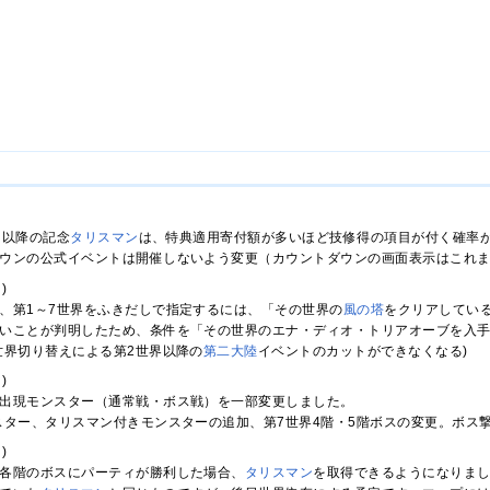
月）以降の記念
タリスマン
は、特典適用寄付額が多いほど技修得の項目が付く確率が上
ウンの公式イベントは開催しないよう変更（カウントダウンの画面表示はこれ
)
、第1～7世界をふきだしで指定するには、「その世界の
風の塔
をクリアしてい
いことが判明したため、条件を「その世界のエナ・ディオ・トリアオーブを入
世界切り替えによる第2世界以降の
第二大陸
イベントのカットができなくなる)
)
出現モンスター（通常戦・ボス戦）を一部変更しました。
スター、タリスマン付きモンスターの追加、第7世界4階・5階ボスの変更。ボス
)
各階のボスにパーティが勝利した場合、
タリスマン
を取得できるようになりま