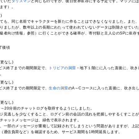
ていた
タリスマン
と同じものですが、後日世界依存にする予定です。マップに
ます）。
)
ても、同じ名前でキャラクターを新たに作ることはできなくなりました。また、
りましたが、数年以上の長期にわたって使われていないデータは削除させてい
級者向け情報」参照）に行くことができる確率が、寄付額と主人公のSPに依存
終了後頃
r変更なし)
ービス終了までの期間限定で、
トリビアの洞窟
・地下１階にに入った直後に、吹き
。
r変更なし)
ービス終了までの期間限定で、
生命の洞窟
のA～Cコースに入った直後に、吹き出
r変更なし)
0～20分前のチャットログを取得するようにしました。
ジ見逃しを少なくすること、ログイン前の会話の流れを把握しやするくすこと
チャットメッセージは、緑色で表示されます。
、一部のメッセージが重複して記録されてしまうという問題がありますが、上
（通信負荷など）を確認するため、サービス期間を1時間延長します。