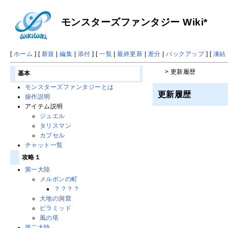
モンスターズファンタジー Wiki*
[
ホーム
] [
新規
|
編集
|
添付
] [
一覧
|
最終更新
|
差分
|
バックアップ
] [
凍結
> 更新履歴
基本
モンスターズファンタジーとは
更新履歴
操作説明
アイテム説明
ジュエル
タリスマン
カプセル
チャット一覧
攻略１
第一大陸
メルボンの町
？？？？
大地の洞窟
ピラミッド
風の塔
第二大陸