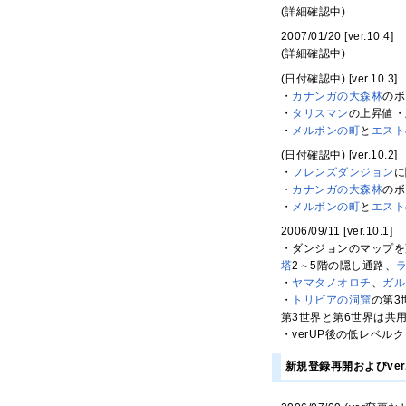
(詳細確認中)
2007/01/20 [ver.10.4]
(詳細確認中)
(日付確認中) [ver.10.3]
・
カナンガの大森林
のボ
・
タリスマン
の上昇値・
・
メルボンの町
と
エスト
(日付確認中) [ver.10.2]
・
フレンズダンジョン
に
・
カナンガの大森林
のボ
・
メルボンの町
と
エスト
2006/09/11 [ver.10.1]
・ダンジョンのマップを
塔
2～5階の隠し通路、
・
ヤマタノオロチ
、
ガル
・
トリビアの洞窟
の第3
第3世界と第6世界は共
・verUP後の低レベル
新規登録再開およびver.9