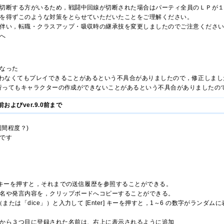
切断する方がいるため，戦闘中回線が切断された場合はパーティ全員のＬＰが
を得ずこのような対策をとらせていただいたことをご理解ください。
伴い，転職・クラスアップ・吸収時の継承技を変更しましたのでご注意くださ
へ
なった
録を行わなくてもプレイできることがあるという不具合がありましたので，修正しまし
登録を行ってもキャラクターの作成ができないことがあるという不具合がありましたの
前およびver.9.0前まで
1週間程度？)
です
] キーを押すと，それまでの送信履歴を参照することができる。
名や発言内容を，クリップボードへコピーすることができる。
または「dice」）と入力して [Enter] キーを押すと，1～6 の数字がランダム
から３つ目に登録された名前は、右上に表示されるように追加