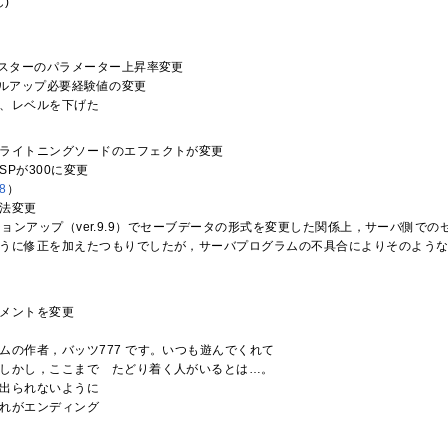
し)
ンスターのパラメーター上昇率変更
ベルアップ必要経験値の変更
、レベルを下げた
ライトニングソードのエフェクトが変更
Pが300に変更
8
）
法変更
のバージョンアップ（ver.9.9）でセーブデータの形式を変更した関係上，サーバ側で
うに修正を加えたつもりでしたが，サーバプログラムの不具合によりそのよう
メントを変更
ムの作者，バッツ777 です。いつも遊んでくれて
しかし，ここまで たどり着く人がいるとは…。
出られないように
れがエンディング