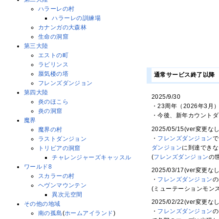
ハラーレの村
ハラーレの訓練場
カナンガの大森林
生命の洞窟
第三大陸
エストの町
ラビリンス
蜃気楼の塔
通常サービス終了以降
フレンズダンジョン
第四大陸
2025/9/30
炎のほこら
・23周年（2026年3
炎の洞窟
・今後、新年カウントダ
魔界
2025/05/15(ver変更なし
魔界の村
・
フレンズダンジョン
で
ラストダンジョン
ダンジョン
に到達できな
トリビアの洞窟
(
フレンズダンジョン
の
チャレンジャーズキャッスル
ワールド8
2025/03/17(ver変更なし
スカラーの村
・
フレンズダンジョン
の
ヘヴンマウンテン
(ミューテーションモン
異次元空間
2025/02/22(ver変更なし
その他の地域
・
フレンズダンジョン
の
南の孤島
(
ホームアイランド
)