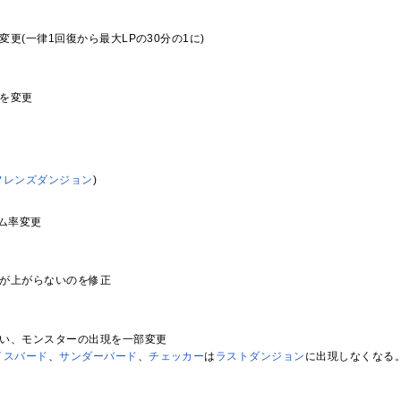
変更(一律1回復から最大LPの30分の1に)
を変更
フレンズダンジョン
)
イム率変更
が上がらないのを修正
い、モンスターの出現を一部変更
イスバード
、
サンダーバード
、
チェッカー
は
ラストダンジョン
に出現しなくなる