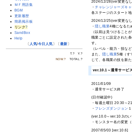
2024/12/28(ver変更なし
ＭＦ用語集
・
チャレンジャーズキャ
BGM
各ステージのスタート地
更新履歴
2024/12/25(ver変更なし
簡易掲示板
・
隠し職業
4種になるた
リンク
?
（以前は見つけることが
SandBox
職業ごとに設定された条
Help
す。
〔
人気
/
今日人気
〕〔
最新
〕
（レベル・能力・技など
T.
?
Y.
?
また、
隠し職業
5種（す
NOW.
?
TOTAL.
?
じて、各職業の技を新た
ver.10.1～通常サー
2011/01/09
・通常サービス終了
(日付確認中)
・毎週土曜日 20:30～21
・
フレンズダンジョン
１
(ver.10.0～ver.10.3
・モンスター名の変更（
2007/05/03 [ver.10.6]