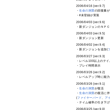
2006/04/16 [ver.9.7]
・
生命の洞窟
の回復量が
・#未登録が実装
2006/04/03 [ver.9.6]
・新ダンジョンのＮＰＣ
2006/04/03 [ver.9.5]
・新ダンジョン更新
2006/04/02 [ver.9.4]
・新ダンジョンを追加(
2006/03/27 [ver.9.3]
・レベル100以上のテ
・プレイ時間表示
2006/03/26 [ver.9.2]
・レベルアップ時に能力
2006/03/26 [ver.9.1]
・
生命の洞窟
が復活
・
生命の洞窟
の復活に伴
(
ファイヤーバード
、
ア
・テイム確率の引き下げ
2006/03/25 [ver.9.0]