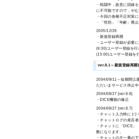
・戦闘中，故意に回線を
に不可能ですので，やむ
・今回の各種不正対策に
・「性別」「年齢」廃止
2005/12/26
・新規登録再開
・ユーザー登録が必要に
(9:30)ユーザー登
(15:00)ユーザー
ver.8.1～新規登録再開
2004/09/11～短期間(
ただいまサービス停止中
2004/08/27 [ver.8.8]
・DICE機能の修正
2004/08/27 [ver.8.7]
・チャット入力時に [↑
・チャットログの発言者
・チャットに「DICE」（
数になります。
・チャットの左一番の下