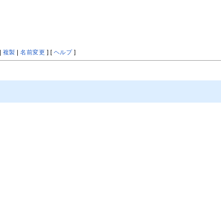
|
複製
|
名前変更
] [
ヘルプ
]