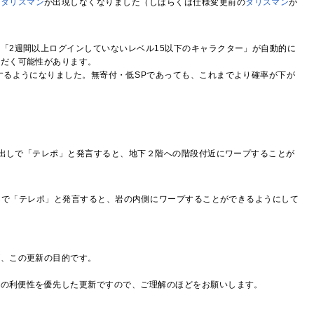
は
タリスマン
が出現しなくなりました（しばらくは仕様変更前の
タリスマン
が
「2週間以上ログインしていないレベル15以下のキャラクター」が自動的に
ただく可能性があります。
するようになりました。無寄付・低SPであっても、これまでより確率が下が
出しで「テレポ」と発言すると、地下２階への階段付近にワープすることが
しで「テレポ」と発言すると、岩の内側にワープすることができるようにして
が、この更新の目的です。
記の利便性を優先した更新ですので、ご理解のほどをお願いします。