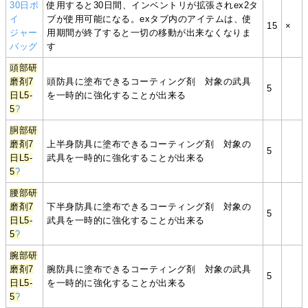
30日ボ
使用すると30日間、インベントリが拡張されex2タ
イ
ブが使用可能になる。exタブ内のアイテムは、使
15
×
ジャー
用期間が終了すると一切の移動が出来なくなりま
バッグ
す
頭部研
磨剤7
頭防具に塗布できるコーティング剤 対象の武具
5
日L5-
を一時的に強化することが出来る
5
?
胴部研
磨剤7
上半身防具に塗布できるコーティング剤 対象の
5
日L5-
武具を一時的に強化することが出来る
5
?
腰部研
磨剤7
下半身防具に塗布できるコーティング剤 対象の
5
日L5-
武具を一時的に強化することが出来る
5
?
腕部研
磨剤7
腕防具に塗布できるコーティング剤 対象の武具
5
日L5-
を一時的に強化することが出来る
5
?