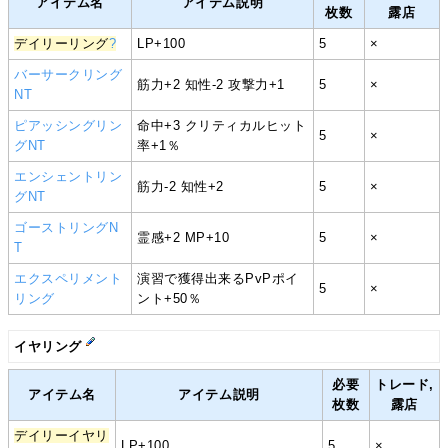
アイテム名
アイテム説明
枚数
露店
デイリーリング
?
LP+100
5
×
バーサークリング
筋力+2 知性-2 攻撃力+1
5
×
NT
ピアッシングリン
命中+3 クリティカルヒット
5
×
グNT
率+1％
エンシェントリン
筋力-2 知性+2
5
×
グNT
ゴーストリングN
霊感+2 MP+10
5
×
T
エクスペリメント
演習で獲得出来るPvPポイ
5
×
リング
ント+50％
イヤリング
必要
トレード,
アイテム名
アイテム説明
枚数
露店
デイリーイヤリ
LP+100
5
×