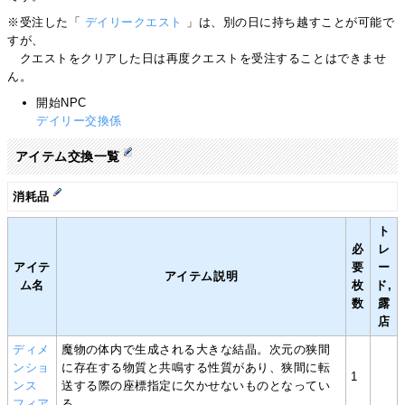
※受注した「
デイリークエスト
」は、別の日に持ち越すことが可能で
すが、
クエストをクリアした日は再度クエストを受注することはできませ
ん。
開始NPC
デイリー交換係
アイテム交換一覧
消耗品
ト
必
レ
アイテ
要
ー
アイテム説明
ム名
枚
ド,
数
露
店
ディメ
魔物の体内で生成される大きな結晶。次元の狭間
ンショ
に存在する物質と共鳴する性質があり、狭間に転
1
ンス
送する際の座標指定に欠かせないものとなってい
フィア
る。