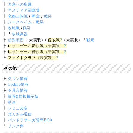
┣
国家への所属
┣
アスティア闘戯場
┣
廃都三国戦
/
勲章
/
戦果
┣
ジークヘイム
/
戦果
┣
攻城戦
/
戦果
┃ ┗
攻城兵器
┣
起動演習
（未実装）/
侵攻戦
?
（未実装） /
戦果
┣
レオンゲール新鋭戦（未実装）
?
┣
レオンゲール精鋭戦（未実装）
?
┗
ファイトクラブ（未実装）
?
その他
┣
クラン情報
┣
Update情報
┣
不具合情報
┣
質問&情報掲示板
┣
動画
┣
シミュ改変
┣
ぱんさが通信
┣
パンドラサーガ質問BOX
┗
リンク集