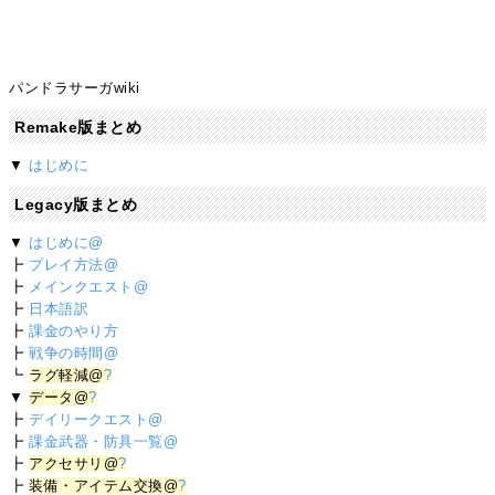
パンドラサーガwiki
Remake版まとめ
▼
はじめに
Legacy版まとめ
▼
はじめに@
┣
プレイ方法@
┣
メインクエスト@
┣
日本語訳
┣
課金のやり方
┣
戦争の時間@
┗
ラグ軽減@
?
▼
データ@
?
┣
デイリークエスト@
┣
課金武器・防具一覧@
┣
アクセサリ@
?
┣
装備・アイテム交換@
?