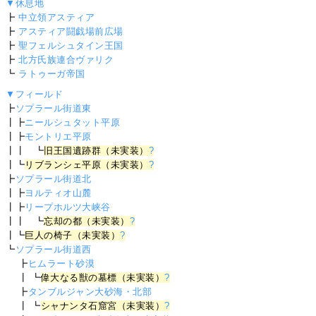
▼休息地
┣
中立領アスティア
┣
アスティア闘戯場前広場
┣
聖フェルシュタイン王国
┣
北方氏族連合ヴァリク
┗
ラトゥーガ帝国
▼フィールド
┣
ソプラール街道東
┃┣
ニールシュタット平原
┃┣
モントリエ平原
┃┃ ┗
旧王国遺跡群（未実装）
?
┃┗
リブランシェ平原（未実装）
?
┣
ソプラール街道北
┃┣
ヨルティオ山麓
┃┣
リープホルツ大峡谷
┃┃ ┗
忘却の都（未実装）
?
┃┗
巨人の椅子（未実装）
?
┗
ソプラール街道西
┣
ヒムラート砂漠
┃ ┗
偉大なる獣の墓標（未実装）
?
┣
タンブルジャン大砂海・北部
┃ ┗
シャナンタ石窟宮（未実装）
?