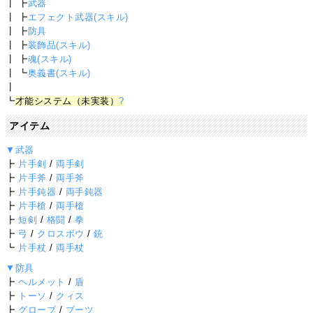
┃ ┣
武器
┃ ┣
エフェクト武器(スキル)
┃ ┣
防具
┃ ┣
装飾品(スキル)
┃ ┣
魂(スキル)
┃ ┗
奥義書(スキル)
┃
┗
才能システム（未実装）
?
アイテム
▼武器
┣
片手剣
/
両手剣
┣
片手斧
/
両手斧
┣
片手鈍器
/
両手鈍器
┣
片手槍
/
両手槍
┣
短剣
/
格闘
/
拳
┣
弓
/
クロスボウ
/
銃
┗
片手杖
/
両手杖
▼防具
┣
ヘルメット
/
盾
┣
トーソ
/
クィス
┣
グローブ
/
ブーツ