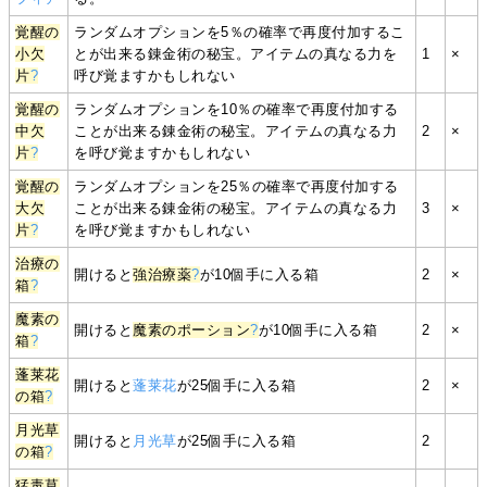
覚醒の
ランダムオプションを5％の確率で再度付加するこ
小欠
とが出来る錬金術の秘宝。アイテムの真なる力を
1
×
片
?
呼び覚ますかもしれない
覚醒の
ランダムオプションを10％の確率で再度付加する
中欠
ことが出来る錬金術の秘宝。アイテムの真なる力
2
×
片
?
を呼び覚ますかもしれない
覚醒の
ランダムオプションを25％の確率で再度付加する
大欠
ことが出来る錬金術の秘宝。アイテムの真なる力
3
×
片
?
を呼び覚ますかもしれない
治療の
開けると
強治療薬
?
が10個手に入る箱
2
×
箱
?
魔素の
開けると
魔素のポーション
?
が10個手に入る箱
2
×
箱
?
蓬莱花
開けると
蓬莱花
が25個手に入る箱
2
×
の箱
?
月光草
開けると
月光草
が25個手に入る箱
2
の箱
?
猛毒草