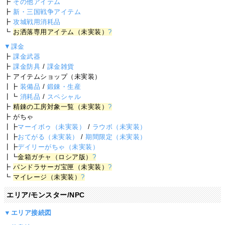
┣
その他アイテム
┣
新・三国戦争アイテム
┣
攻城戦用消耗品
┗
お洒落専用アイテム（未実装）
?
▼課金
┣
課金武器
┣
課金防具
/
課金雑貨
┣ アイテムショップ（未実装）
┃┣
装備品
/
鍛錬・生産
┃┗
消耗品
/
スペシャル
┣
精錬の工房対象一覧（未実装）
?
┣ がちゃ
┃┣
マーイボゥ（未実装）
/
ラウボ（未実装）
┃┣
おてがる（未実装）
/
期間限定（未実装）
┃┣
デイリーがちゃ（未実装）
┃┗
金箱ガチャ（ロシア版）
?
┣
パンドラサーガ宝匣（未実装）
?
┗
マイレージ（未実装）
?
エリア/モンスター/NPC
▼エリア接続図