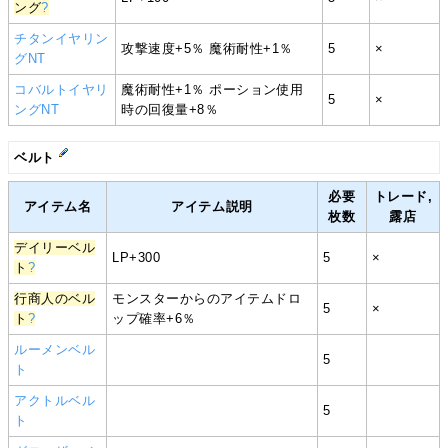
ング
?
チタンイヤリン
攻撃速度+5％ 魔術耐性+1％
5
×
グNT
コバルトイヤリ
魔術耐性+1％ ポーション使用
5
×
ングNT
時の回復量+8％
ベルト
必要
トレード,
アイテム名
アイテム説明
枚数
露店
デイリーベル
LP+300
5
×
ト
?
行商人のベル
モンスターからのアイテムドロ
5
×
ト
?
ップ確率+6％
ルーメンベル
5
ト
アクトルベル
5
ト