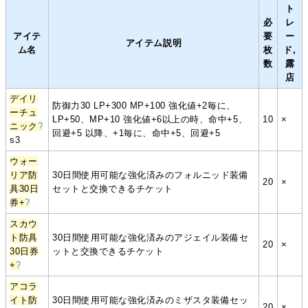
ト
必
レ
アイテ
要
ー
アイテム説明
ム名
枚
ド,
数
露
店
デイリ
防御力30 LP+300 MP+100 強化値+2毎に、
ーチュ
LP+50、MP+10 強化値+6以上の時、命中+5、
10
×
ニック
?
回避+5 以降、+1毎に、命中+5、回避+5
s3
ウォー
リア防
30日間使用可能な強化済みのフォルニッド装備
20
×
具30日
セットと交換できるチケット
券+
?
スカウ
ト防具
30日間使用可能な強化済みのアジェイル装備セ
20
×
30日券
ットと交換できるチケット
+
?
アコラ
イト防
30日間使用可能な強化済みのミザスタ装備セッ
20
×