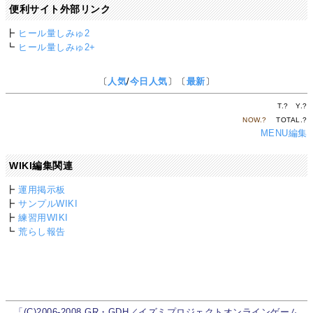
便利サイト外部リンク
┣
ヒール量しみゅ2
┗
ヒール量しみゅ2+
〔
人気
/
今日人気
〕〔
最新
〕
T.
?
Y.
?
NOW.
?
TOTAL.
?
MENU編集
WIKI編集関連
┣
運用掲示板
┣
サンプルWIKI
┣
練習用WIKI
┗
荒らし報告
「(C)2006-2008 GR・GDH／イズミプロジェクトオンラインゲーム