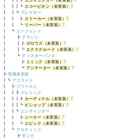
┃ ┃┃┣
ガンスリンガー（未実装）
?
┃ ┃┃┗
スコーピオン（未実装）
?
┃ ┃┗
プレデター
┃ ┃ ┣
ストーカー（未実装）
?
┃ ┃ ┗
リーバー（未実装）
?
┃ ┗
エージェント
┃ ┣
アサシン
┃ ┃┣
ガロウズ（未実装）
?
┃ ┃┗
エクスクルード（未実装）
?
┃ ┗
ディスターバンス
┃ ┣
ミミック（未実装）
?
┃ ┗
アジテーター（未実装）
?
┣
聖職者系統
┃┗
アコライト
┃ ┣
プリースト
┃ ┃┣
クレリック
┃ ┃┃┣
カーディナル（未実装）
?
┃ ┃┃┗
ビショップ（未実装）
?
┃ ┃┗
エンチャンター
┃ ┃ ┣
シーカー（未実装）
?
┃ ┃ ┗
エピック（未実装）
?
┃ ┗
アセティック
┃ ┣
モンク