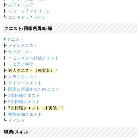
┣
人間
/
エルフ
┣
ドワーフ
/
マイリーン
┗
エンキドゥ
/
ラピン
クエスト/国家所属/転職
▼クエスト
┣
メインクエスト
┣
サブクエスト
┃┗
モンスター討伐クエスト
┃┗
次元ノ狭間
┣
対人クエスト（未実装）
?
┣
クランクエスト
┣
デイリークエスト
┣
国家に所属するためには？
┣
1次転職クエスト
┣
2次転職クエスト
┣
3次転職クエスト（未実装）
?
┣
種族装備クエスト
┗
イベント
職業/スキル