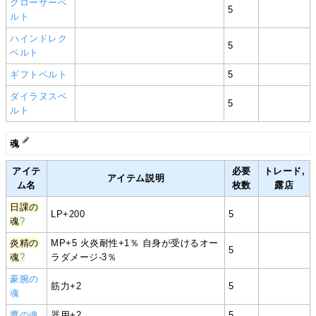
グローザーベ
5
ルト
ハインドレク
5
ベルト
ギフトベルト
5
ダイラヌスベ
5
ルト
魂
アイテ
必要
トレード,
アイテム説明
ム名
枚数
露店
日課の
LP+200
5
魂
?
炎精の
MP+5 火炎耐性+1％ 自身が受けるオー
5
魂
?
ラダメージ-3％
豪腕の
筋力+2
5
魂
鷹の魂
器用+2
5