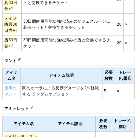
具30日
トと交換できるチケット
券+
?
メイジ
30日間使用可能な強化済みのサジェスルージュ
防具30
20
×
装備セットと交換できるチケット
日券+
?
盾30日
30日間使用可能な強化済みの盾と交換できるチ
20
×
券+
?
ケット
マント
アイテ
必要
トレー
アイテム説明
ム名
枚数
ド,露店
漆黒の
闇のオーラによる反動ダメージを2％軽減
5
×
マント
する ランダムオプション
アミュレット
必要
トレード,
アイテム名
アイテム説明
枚数
露店
デイリーネックレ