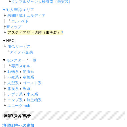
┗
タンブルジャン大砂海南（未実装）
▼対人/戦争エリア
┣
未開区域ミュルディア
┃ ┗
エル･ベド
┣
新マップ
┗
アスティア地下遺跡（未実装）
?
▼NPC
┗
NPCサービス
┗
アイテム交換
▼
モンスター
/
一覧
┃ ┗
専用スキル
┣
動物系
/
昆虫系
┣
不死系
/
竜族系
┣
人型系
/
ゴースト系
┣
悪魔系
/
魚系
┣
レプテ系
/
木人系
┣
エンブ系
/
無生物系
┗
ユニークmob
国家/演習/戦争
演習/戦争への参加