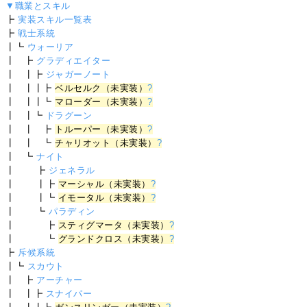
▼職業とスキル
┣
実装スキル一覧表
┣
戦士系統
┃┗
ウォーリア
┃ ┣
グラディエイター
┃ ┃┣
ジャガーノート
┃ ┃┃┣
ベルセルク（未実装）
?
┃ ┃┃┗
マローダー（未実装）
?
┃ ┃┗
ドラグーン
┃ ┃ ┣
トルーパー（未実装）
?
┃ ┃ ┗
チャリオット（未実装）
?
┃ ┗
ナイト
┃ ┣
ジェネラル
┃ ┃┣
マーシャル（未実装）
?
┃ ┃┗
イモータル（未実装）
?
┃ ┗
パラディン
┃ ┣
スティグマータ（未実装）
?
┃ ┗
グランドクロス（未実装）
?
┣
斥候系統
┃┗
スカウト
┃ ┣
アーチャー
┃ ┃┣
スナイパー