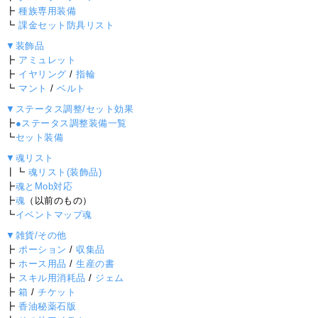
┣
種族専用装備
┗
課金セット防具リスト
▼装飾品
┣
アミュレット
┣
イヤリング
/
指輪
┗
マント
/
ベルト
▼ステータス調整/セット効果
┣
●ステータス調整装備一覧
┗
セット装備
▼魂リスト
┃┗
魂リスト(装飾品)
┣
魂とMob対応
┣
魂
（以前のもの）
┗
イベントマップ魂
▼雑貨/その他
┣
ポーション
/
収集品
┣
ホース用品
/
生産の書
┣
スキル用消耗品
/
ジェム
┣
箱
/
チケット
┣
香油秘薬石版