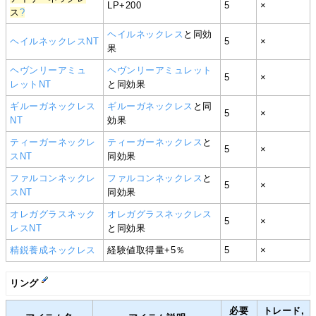
LP+200
5
×
ス
?
ヘイルネックレス
と同効
ヘイルネックレスNT
5
×
果
ヘヴンリーアミュ
ヘヴンリーアミュレット
5
×
レットNT
と同効果
ギルーガネックレス
ギルーガネックレス
と同
5
×
NT
効果
ティーガーネックレ
ティーガーネックレス
と
5
×
スNT
同効果
ファルコンネックレ
ファルコンネックレス
と
5
×
スNT
同効果
オレガグラスネック
オレガグラスネックレス
5
×
レスNT
と同効果
精鋭養成ネックレス
経験値取得量+5％
5
×
リング
必要
トレード,