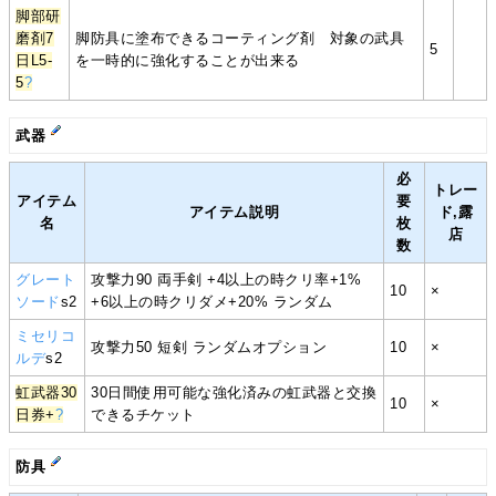
脚部研
磨剤7
脚防具に塗布できるコーティング剤 対象の武具
5
日L5-
を一時的に強化することが出来る
5
?
武器
必
トレー
アイテム
要
アイテム説明
ド,露
名
枚
店
数
グレート
攻撃力90 両手剣 +4以上の時クリ率+1%
10
×
ソード
s2
+6以上の時クリダメ+20% ランダム
ミセリコ
攻撃力50 短剣 ランダムオプション
10
×
ルデ
s2
虹武器30
30日間使用可能な強化済みの虹武器と交換
10
×
日券+
?
できるチケット
防具