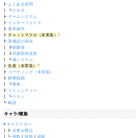
┣
よくある質問
┃ ┗
小ネタ
┣
ゲームシステム
┣
インターフェイス
┣
基本操作
┣
チャットマクロ（未実装）
?
┣
装備品の強化
┃ ┣
鍛錬値
┃ ┣
武器防具改造
┃ ┗
魂システム
┣
生産（未実装）
?
┣
コーティング（未実装）
┣
騎乗戦闘
┃ ┗
軍馬
┣
コミュニティー
┃ ┗
クラン
┗
略語
キャラ/種族
▼キャラクター
┃┣
名誉＆爵位
┃┗
係数
/
状態
/
経験