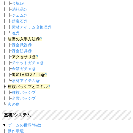
┃ ┣
金塊@
┃ ┣
消耗品@
┃ ┣
ジェム@
┃ ┣
藍宝石@
┃ ┣
素材アイテム交換員@
┃ ┗
魂@
┣
装備の入手方法@
?
┃ ┣
課金武器@
┃ ┣
課金防具@
┃ ┣
アクセサリ@
?
┃ ┣
チケットガチャ@
┃ ┣
金箱ガチャ@
┃ ┣
追加LV60スキル@
?
┃ ┗
素材アイテム@
┣
種族パッシブとスキル
?
┃ ┣
種族パッシブ
┃ ┣
名誉パッシブ
┗
火の島
基礎/システム
▼
ゲームの世界/特徴
┣
動作環境