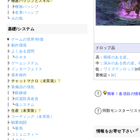
┣
種族パッシブとスキル
?
┃ ┣
種族パッシブ
┃ ┣
名誉パッシブ
┗
火の島
基礎/システム
▼
ゲームの世界/特徴
┣
動作環境
ドロップ品
┣
よくある質問
┃ ┗
小ネタ
高：
模様のある皮
、
┣
ゲームシステム
中：
深みのある色の皮
、
┣
インターフェイス
低：
ワイズマンロッド
(s
┣
基本操作
要検証＞
[e]
┣
チャットマクロ（未実装）
?
┣
装備品の強化
┃ ┣
鍛錬値
簡単！各項目の情
┃ ┣
武器防具改造
┃ ┗
魂システム
┣
生産（未実装）
?
同類モンスターリス
┣
コーティング（未実装）
┣
騎乗戦闘
┃ ┗
軍馬
情報をお寄せ下さい
┣
コミュニティー