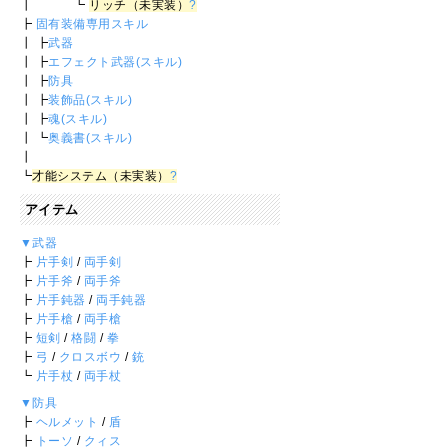
┃ ┗
リッチ（未実装）
?
┣
固有装備専用スキル
┃ ┣
武器
┃ ┣
エフェクト武器(スキル)
┃ ┣
防具
┃ ┣
装飾品(スキル)
┃ ┣
魂(スキル)
┃ ┗
奥義書(スキル)
┃
┗
才能システム（未実装）
?
アイテム
▼武器
┣
片手剣
/
両手剣
┣
片手斧
/
両手斧
┣
片手鈍器
/
両手鈍器
┣
片手槍
/
両手槍
┣
短剣
/
格闘
/
拳
┣
弓
/
クロスボウ
/
銃
┗
片手杖
/
両手杖
▼防具
┣
ヘルメット
/
盾
┣
トーソ
/
クィス