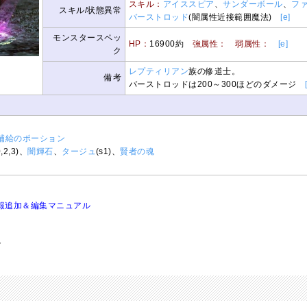
スキル：
アイススピア
、
サンダーボール
、
フ
スキル/状態異常
バーストロッド
(闇属性近接範囲魔法)
[e]
モンスタースペッ
HP：
16900約
強属性：
弱属性：
[e]
ク
レプティリアン
族の修道士。
備考
バーストロッドは200～300ほどのダメージ
補給のポーション
0,2,3)、
闇輝石
、
タージュ
(s1)、
賢者の魂
報追加＆編集マニュアル
ト