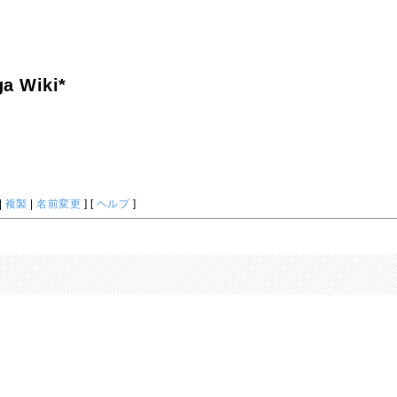
a Wiki*
|
複製
|
名前変更
] [
ヘルプ
]