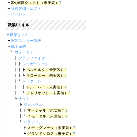
┣
3次転職クエスト（未実装）
?
┣
種族装備クエスト
┗
イベント
職業/スキル
▼職業とスキル
┣
実装スキル一覧表
┣
戦士系統
┃┗
ウォーリア
┃ ┣
グラディエイター
┃ ┃┣
ジャガーノート
┃ ┃┃┣
ベルセルク（未実装）
?
┃ ┃┃┗
マローダー（未実装）
?
┃ ┃┗
ドラグーン
┃ ┃ ┣
トルーパー（未実装）
?
┃ ┃ ┗
チャリオット（未実装）
?
┃ ┗
ナイト
┃ ┣
ジェネラル
┃ ┃┣
マーシャル（未実装）
?
┃ ┃┗
イモータル（未実装）
?
┃ ┗
パラディン
┃ ┣
スティグマータ（未実装）
?
┃ ┗
グランドクロス（未実装）
?