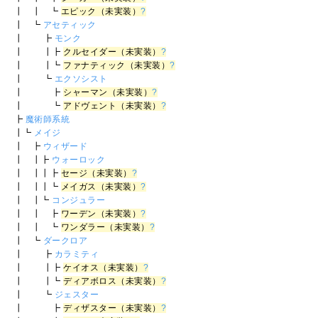
┃ ┃ ┗
エピック（未実装）
?
┃ ┗
アセティック
┃ ┣
モンク
┃ ┃┣
クルセイダー（未実装）
?
┃ ┃┗
ファナティック（未実装）
?
┃ ┗
エクソシスト
┃ ┣
シャーマン（未実装）
?
┃ ┗
アドヴェント（未実装）
?
┣
魔術師系統
┃┗
メイジ
┃ ┣
ウィザード
┃ ┃┣
ウォーロック
┃ ┃┃┣
セージ（未実装）
?
┃ ┃┃┗
メイガス（未実装）
?
┃ ┃┗
コンジュラー
┃ ┃ ┣
ワーデン（未実装）
?
┃ ┃ ┗
ワンダラー（未実装）
?
┃ ┗
ダークロア
┃ ┣
カラミティ
┃ ┃┣
ケイオス（未実装）
?
┃ ┃┗
ディアボロス（未実装）
?
┃ ┗
ジェスター
┃ ┣
ディザスター（未実装）
?