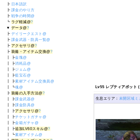
┣
日本語訳
┣
課金のやり方
┣
戦争の時間@
┗
ラグ軽減@
?
▼
データ@
?
┣
デイリークエスト@
┣
課金武器・防具一覧@
┣
アクセサリ@
?
┣
装備・アイテム交換@
?
┃ ┣
金塊@
┃ ┣
消耗品@
┃ ┣
ジェム@
┃ ┣
藍宝石@
┃ ┣
素材アイテム交換員@
Lv55 レプティアボット (
┃ ┗
魂@
┣
装備の入手方法@
?
生息エリア：
未開区域ミ
┃ ┣
課金武器@
┃ ┣
課金防具@
┃ ┣
アクセサリ@
?
┃ ┣
チケットガチャ@
┃ ┣
金箱ガチャ@
┃ ┣
追加LV60スキル@
?
┃ ┗
素材アイテム@