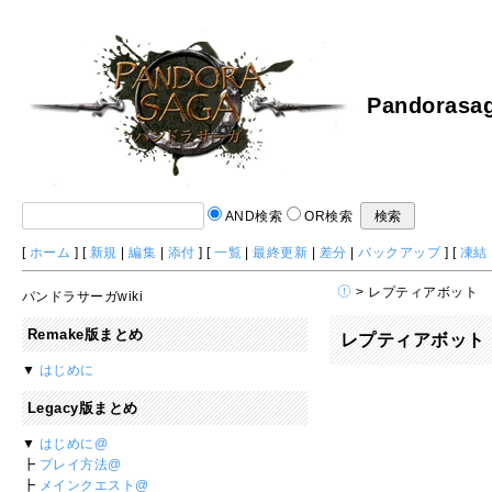
Pandorasag
AND検索
OR検索
[
ホーム
] [
新規
|
編集
|
添付
] [
一覧
|
最終更新
|
差分
|
バックアップ
] [
凍結
> レプティアボット
パンドラサーガwiki
Remake版まとめ
レプティアボット
▼
はじめに
Legacy版まとめ
▼
はじめに@
┣
プレイ方法@
┣
メインクエスト@