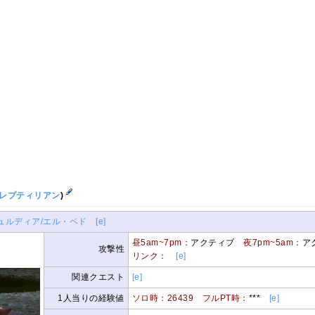
レプティリアン
)
ュルディア/エル・ベド
[e]
昼5am~7pm：
アクティブ
夜7pm~5am：
ア
攻撃性
リンク：
[e]
関連クエスト
[e]
1人当りの経験値
ソロ時：26439
フルPT時：
***
[e]