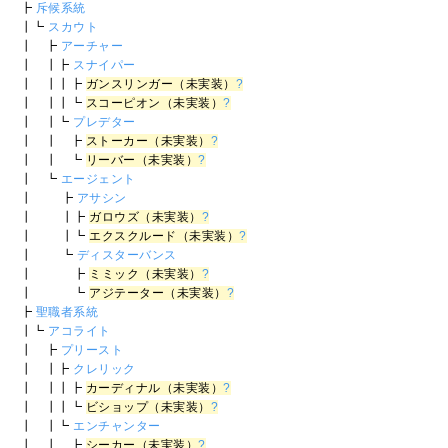
┣
斥候系統
┃┗
スカウト
┃ ┣
アーチャー
┃ ┃┣
スナイパー
┃ ┃┃┣
ガンスリンガー（未実装）
?
┃ ┃┃┗
スコーピオン（未実装）
?
┃ ┃┗
プレデター
┃ ┃ ┣
ストーカー（未実装）
?
┃ ┃ ┗
リーバー（未実装）
?
┃ ┗
エージェント
┃ ┣
アサシン
┃ ┃┣
ガロウズ（未実装）
?
┃ ┃┗
エクスクルード（未実装）
?
┃ ┗
ディスターバンス
┃ ┣
ミミック（未実装）
?
┃ ┗
アジテーター（未実装）
?
┣
聖職者系統
┃┗
アコライト
┃ ┣
プリースト
┃ ┃┣
クレリック
┃ ┃┃┣
カーディナル（未実装）
?
┃ ┃┃┗
ビショップ（未実装）
?
┃ ┃┗
エンチャンター
┃ ┃ ┣
シーカー（未実装）
?