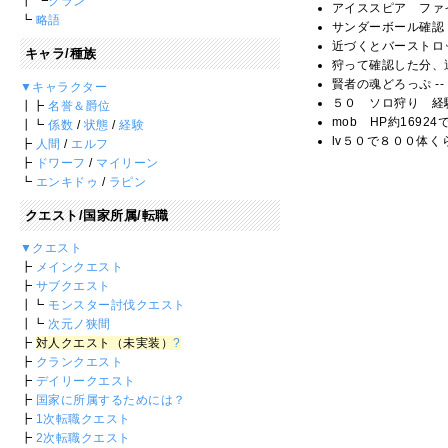
┃ ┗
クラン
アイススピア ファイ
┗
略語
サンダーボール確認 
近づくとバーストロッ
キャラ/種族
狩って確認した分、
賢者の魂どろっぷ --
▼キャラクター
５０ ソロ狩り 経験
┃┣
名誉＆爵位
mob HP約16924で
┃┗
係数
/
状態
/
経験
lv５０で８００体く
┣
人間
/
エルフ
┣
ドワーフ
/
マイリーン
┗
エンキドゥ
/
ラピン
クエスト/国家所属/転職
▼クエスト
┣
メインクエスト
┣
サブクエスト
┃┗
モンスター討伐クエスト
┃┗
次元ノ狭間
┣
対人クエスト（未実装）
?
┣
クランクエスト
┣
デイリークエスト
┣
国家に所属するためには？
┣
1次転職クエスト
┣
2次転職クエスト