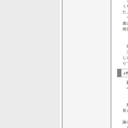
主
く
た
そ
屋
倒
後
主
し
り
パ
今
魔
良
『
論
し