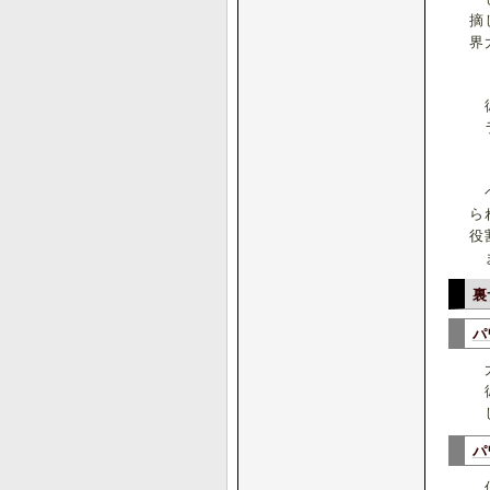
摘
界
彼
ラ
ベ
ら
役
ま
裏
パ
大
彼
し
パ
仲