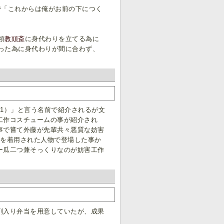
で「これからは俺がお前の下につく
領
教頭斎
に身代わりを立てる為に
まった為に身代わりが間に合わず、
1）」と言う名前で紹介されるが文
工作コスチュームの事が紹介され
事で嘗て外藤が先輩共々悪質な妨害
ムを着用された人物で登場した事か
ー瓜二つ兼そっくりなのが妨害工作
剤入り弁当を用意していたが、成果