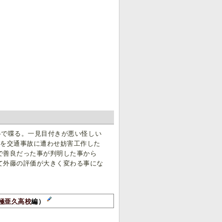
弁で喋る。一見目付きが悪い怪しい
進
を交通事故に遭わせ妨害工作した
で善良だった事が判明した事から
て外藤の評価が大きく変わる事にな
。
極亜久高校
編）