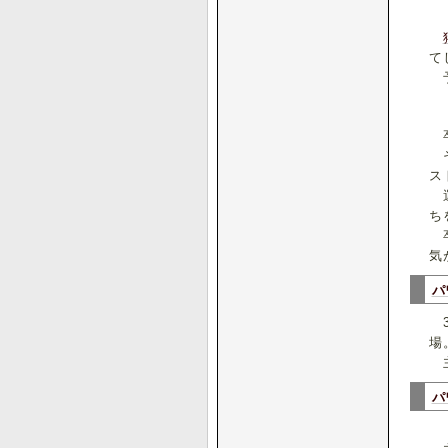
て
予
卒
そ
ス
運
ち
卒
気
パ
3
場
主
パ
『