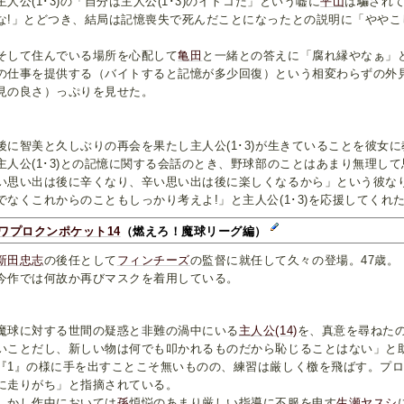
人公(1･3)の「自分は主人公(1･3)のイトコだ」という嘘に
平山
は騙され
な!」とどつき、結局は記憶喪失で死んだことになったとの説明に「ややこ
。
して住んでいる場所を心配して
亀田
と一緒との答えに「腐れ縁やなぁ」
の仕事を提供する（バイトすると記憶が多少回復）という相変わらずの外
見の良さ）っぷりを見せた。
に智美と久しぶりの再会を果たし主人公(1･3)が生きていることを彼女に
人公(1･3)との記憶に関する会話のとき、野球部のことはあまり無理し
い思い出は後に辛くなり、辛い思い出は後に楽しくなるから」という彼な
でなくこれからのこともしっかり考えよ!」と主人公(1･3)を応援してくれ
ワプロクンポケット14
（燃えろ！魔球リーグ編）
新田忠志
の後任として
フィンチーズ
の監督に就任して久々の登場。47歳。
作では何故か再びマスクを着用している。
球に対する世間の疑惑と非難の渦中にいる
主人公(14)
を、真意を尋ねた
いことだし、新しい物は何でも叩かれるものだから恥じることはない」と
1』の様に手を出すことこそ無いものの、練習は厳しく檄を飛ばす。プロ
に走りがち」と指摘されている。
かし作中においては
孫
煩悩のあまり厳しい指導に不服を申す
生瀬ヤスシ