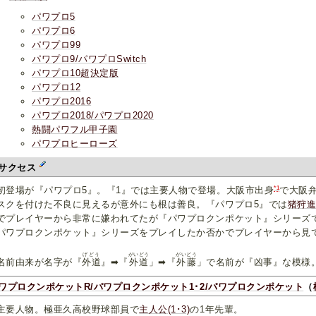
パワプロ5
パワプロ6
パワプロ99
パワプロ9/パワプロSwitch
パワプロ10超決定版
パワプロ12
パワプロ2016
パワプロ2018/パワプロ2020
熱闘パワフル甲子園
パワプロヒーローズ
サクセス
*1
登場が『パワプロ5』。『1』では主要人物で登場。大阪市出身
で大阪
スクを付けた不良に見えるが意外にも根は善良。『パワプロ5』では
猪狩
でプレイヤーから非常に嫌われてたが『パワプロクンポケット』シリーズ
パワプロクンポケット』シリーズをプレイしたか否かでプレイヤーから見
。
げどう
がいどう
がいどう
前由来が名字が『
外道
』➡︎『
外道
」➡︎『
外藤
」で名前が『凶事』な模様
ワプロクンポケットR/パワプロクンポケット1･2/パワプロクンポケット
（
要人物。極亜久高校野球部員で
主人公(1･3)
の1年先輩。