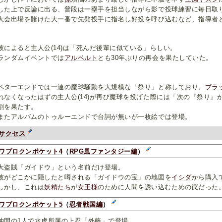
した上で反論に出る、普段は一塁手を担当しながら影で投球練習に毎日取
大会出場を賭けた大一番で先発投手に指名し好投を呼び込むなど、指導者
によると主人公(14)は「死んだ後輩に似ている」らしい。
ンダムイベントでは
アルベルト
とも30年ぶりの再会を果たしていた。
ターエンドでは一連の魔球騒動を大規模な「祭り」と称しており、
ブラ
れなくなったはずの主人公(14)が再び魔球を投げた際には「次の『祭り』
割を果たす。
たアルバムのトゥルーエンドで台詞が無いが一枚絵では登場。
サクセス
ワプロクンポケット4
（
RPG風ファンタジー編
）
盗賊「ガイドウ」という名前だけ登場。
がどこかに隠したと噂される「ガイドウの宝」の地図を
イシダ
から購入
かし、これは
妖精たち
が
女王様
のために人間を誘い込むための罠だった
ワプロクンポケット5
（
忍者戦国編
）
間の1人で水虎所属の上忍「外藤」で登場。