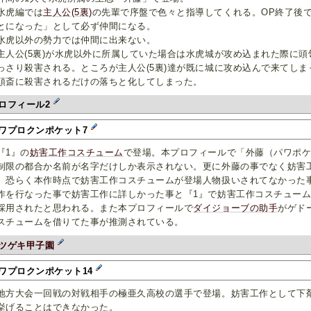
虎編では
主人公(5裏)
の先輩で序盤で色々と指導してくれる。OP終了後
とになった」として必ず仲間になる。
虎以外の勢力では仲間に出来ない。
人公(5裏)が水虎以外に所属していた場合は水虎城が攻め込まれた際に頭
っさり殺害される。ところが主人公(5裏)達が既に城に攻め込んで来てし
頭斎に殺害されるだけの落ちと化してしまった。
ロフィール2
ワプロクンポケット7
1』の
妨害工作コスチューム
で登場。本プロフィールで「外藤（パワポケ
制限の都合か名前が名字だけしか表示されない。更に外藤の事でなく妨害
。恐らく本作時点で妨害工作コスチュームが登場人物扱いされてなかった
作を行なった事で妨害工作に詳しかった事と『1』で妨害工作コスチュー
採用されたと思われる。また本プロフィールで
ダイジョーブの助手
がゲド
スチュームを借りてた事が推測されている。
ツゲキ甲子園
ワプロクンポケット14
方大会一回戦の対戦相手の極亜久高校の選手で登場。妨害工作として下
挙げることはできなかった。