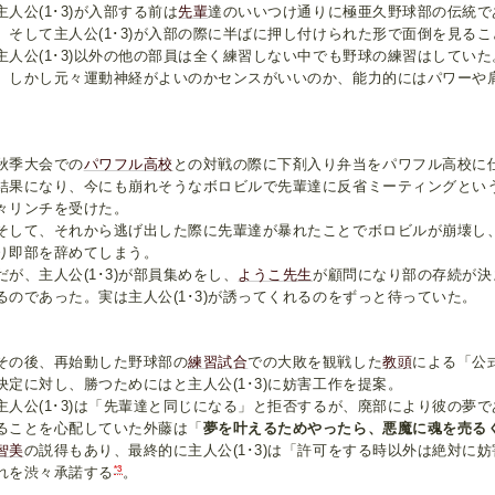
人公(1･3)が入部する前は
先輩
達のいいつけ通りに極亜久野球部の伝統で
。そして主人公(1･3)が入部の際に半ばに押し付けられた形で面倒を見る
人公(1･3)以外の他の部員は全く練習しない中でも野球の練習はしてい
。しかし元々運動神経がよいのかセンスがいいのか、能力的にはパワーや
。
季大会での
パワフル高校
との対戦の際に下剤入り弁当をパワフル高校に
結果になり、今にも崩れそうなボロビルで先輩達に反省ミーティングという名
々リンチを受けた。
して、それから逃げ出した際に先輩達が暴れたことでボロビルが崩壊し、主人
り即部を辞めてしまう。
が、主人公(1･3)が部員集めをし、
ようこ先生
が顧問になり部の存続が決
るのであった。実は主人公(1･3)が誘ってくれるのをずっと待っていた。
の後、再始動した野球部の
練習試合
での大敗を観戦した
教頭
による「公
決定に対し、勝つためにはと主人公(1･3)に妨害工作を提案。
人公(1･3)は「先輩達と同じになる」と拒否するが、廃部により彼の夢
ることを心配していた外藤は「
夢を叶えるためやったら、悪魔に魂を売る
智美
の説得もあり、最終的に主人公(1･3)は「許可をする時以外は絶対に
*3
れを渋々承諾する
。