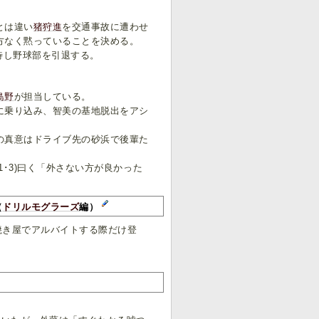
とは違い
猪狩進
を交通事故に遭わせ
方なく黙っていることを決める。
待し野球部を引退する。
島野
が担当している。
に乗り込み、智美の基地脱出をアシ
の真意はドライブ先の砂浜で後輩た
･3)曰く「外さない方が良かった
（
ドリルモグラーズ
編）
焼き屋でアルバイトする際だけ登