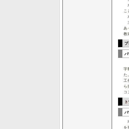
水
こ
水
主
あ
教
プ
パ
『
字
た
工
ら
コ
ト
パ
地
を