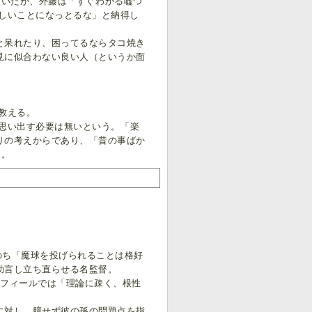
ていたが、外藤は「すぐわかる嘘つ
しいことになっとるな」と納得し
と呆れたり、困ってるならタコ焼き
見に似合わない良い人（というか面
教える。
て思い出す必要は無いという。「楽
りの考えからであり、「昔の事ばか
た。
のち「魔球を投げられることは格好
助言し立ち直らせる名監督。
フィールでは「理論に疎く、根性
に対し、臆せず彼の孫の問題点を指