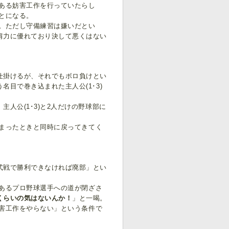
ある妨害工作を行っていたらし
ことになる。
た。ただし守備練習は嫌いだとい
肩力に優れており決して悪くはない
仕掛けるが、それでもボロ負けとい
目で巻き込まれた主人公(1･3)
公(1･3)と2人だけの野球部に
まったときと同時に戻ってきてく
式戦で勝利できなければ廃部」とい
であるプロ野球選手への道が閉ざさ
くらいの気はないんか！
」と一喝。
妨害工作をやらない」という条件で