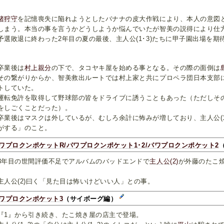
猪狩守
を記憶喪失に陥れようとしたバナナの皮大作戦により、本人の意図
しまう。本当の事を言うかどうしようか悩んでいたが智美の説得により仕
選敗退に終わった2年目の夏の最後、主人公(1･3)たちに甲子園出場を期
業後は
村上親分
の下で、タコヤキ屋を始める事となる。その際の面倒は
の繋がりからか、智美救出ルートでは村上家と共にプロペラ団日本支部
トしていた。
転免許を取得して野球部の皆をドライブに誘うこともあった（ただしそ
をしごくことだった）。
業後はマスクは外しているが、むしろ余計に怖みが増しており、主人公(1
がする」のこと。
ワプロクンポケットR/パワプロクンポケット1･2/パワプロクンポケット2
年目の世間評価不足でアルバムのバッドエンドで
主人公(2)
が外藤のたこ
。
人公(2)曰く「見た目は怖いけどいい人」との事。
ワプロクンポケット3
（サイボーグ編）
1』から引き続き、たこ焼き屋の店主で登場。