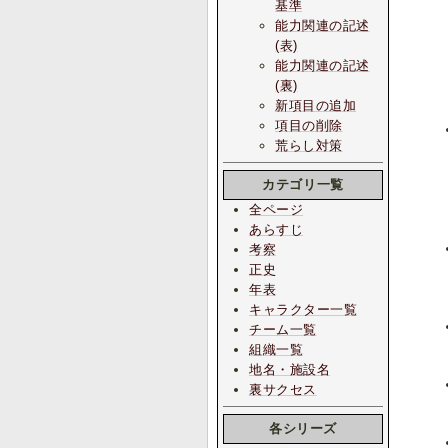
基準
能力関連の記述
(表)
能力関連の記述
(裏)
新項目の追加
項目の削除
荒らし対策
カテゴリ一覧
全ページ
あらすじ
考察
正史
年表
キャラクター一覧
チーム一覧
組織一覧
地名・施設名
裏サクセス
各シリーズ