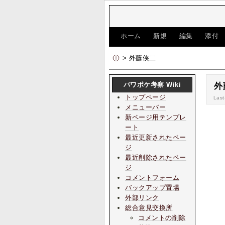
[
ホーム
|
新規
|
編集
|
添付
> 外藤侠二
パワポケ考察 Wiki
外
トップページ
Last
メニューバー
新ページ用テンプレ
ート
最近更新されたペー
ジ
最近削除されたペー
ジ
コメントフォーム
バックアップ置場
外部リンク
総合意見交換所
コメントの削除