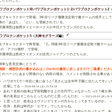
したとのこと。
ワプロクンポケットR/パワプロクンポケット1･2/パワプロクンポケット2
ブキャラクターで登場。3年目リーグ優勝決定戦で敵チームの投手として
身の「あばた」「とい」も登録されている。
属球団は福岡ダイエーホークスか中日ドラゴンズのどちらか。
ワプロクンポケット5
（
大神モグラーズ
編）
ブキャラクターで再登場。『2』同様3年目リーグ優勝決定戦で敵チーム
』の「アフロ猪狩」で登場。
属球団は西武ライオンズか読売ジャイアンツのどちらか。
簡単な意見交換にどうぞ。
雑談・感想目的の書き込みはこのwikiの趣旨に反しますのでご遠慮くださ
のページにあまり関係のない内容の場合、コメントが削除される事があ
パワポケ1で一年目に進に会うと｢兄さんは去年甲子園に出たんです｣っ
出場してる --
2010-08-14 (土) 15:53:19
あれ？名前の由来は宇宙戦艦やまとの古代守じゃなかったっけ？確か弟
弟の名前はそこからとったものだと思ったんだが。 --
2011-03-02 (水) 16:
と思ったが、姓名はエヴァンゲリオンの方からとってきているのか。 -
谷渕：名前は時代が「エヴァ」でしたからね。
西川：僕は、名前が決まったときは「エヴァ」を知らなかったんで、あ