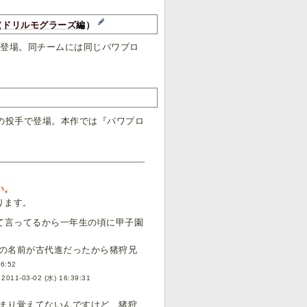
（
ドリルモグラーズ
編）
登場。同チームには同じパワプロ
の投手で登場。本作では『パワプロ
い。
ります。
て言ってるから一年生の頃に甲子園
の名前が古代進だったから猪狩兄
36:52
-
2011-03-02 (水) 16:39:31
まり覚えてないんですけど、猪狩