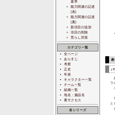
基準
能力関連の記述
(表)
能力関連の記述
(裏)
新項目の追加
項目の削除
荒らし対策
カテゴリ一覧
全ページ
あらすじ
表
考察
正史
パ
年表
キャラクター一覧
ラ
チーム一覧
ポ
組織一覧
『
地名・施設名
な
裏サクセス
と
名
各シリーズ