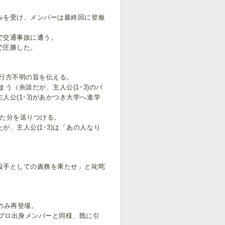
みを受け、メンバーは最終回に登板
で交通事故に遭う。
で圧勝した。
て行方不明の旨を伝える。
う（余談だが、主人公(1･3)のバ
公(1･3)があかつき大学へ進学
た分を送りつける。
、主人公(1･3)は「あの人なり
投手としての責務を果たせ」と叱咤
のみ再登場。
プロ出身メンバーと同様、既に引