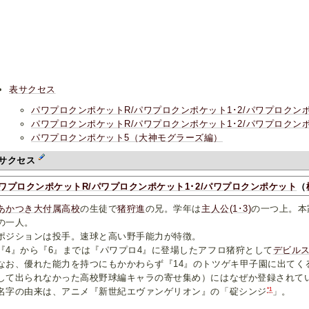
表サクセス
パワプロクンポケットR/パワプロクンポケット1･2/パワプロク
パワプロクンポケットR/パワプロクンポケット1･2/パワプロクン
パワプロクンポケット5（大神モグラーズ編）
サクセス
ワプロクンポケットR/パワプロクンポケット1･2/パワプロクンポケット
（
あかつき大付属高校
の生徒で
猪狩進
の兄。学年は
主人公(1･3)
の一つ上。本
の一人。
ジションは投手。速球と高い野手能力が特徴。
4』から『6』までは『パワプロ4』に登場したアフロ猪狩として
デビル
お、優れた能力を持つにもかかわらず『14』のトツゲキ甲子園に出てく
して出られなかった高校野球編キャラの寄せ集め）にはなぜか登録されて
*1
字の由来は、アニメ『新世紀エヴァンゲリオン』の「碇シンジ
」。