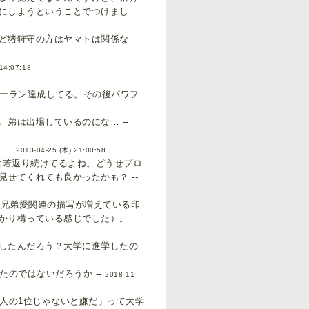
にしようということでつけまし
ど猪狩守の方はヤマトは関係な
14:07:18
ノーラン達成してる。その後パワフ
弟は出場しているのにな… --
--
2013-04-25 (木) 21:00:58
後は若返り続けてるよね。どうせプロ
せてくれても良かったかも？ --
の兄弟愛関連の描写が増えている印
り構っている感じでした）。 --
したんだろう？大学に進学したの
のではないだろうか --
2018-11-
人の1位じゃないと嫌だ」って大学