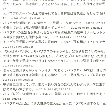
守だったんで、弟は進にしようというのはありました。古代進と守の逆
た。
とパワプロスーパー大全で書かれてる。猪狩進は古代進からとってるけ
い。 --
2011-03-02 (水) 17:08:14
パワポケ5の際にアフロ猪狩として登場してなかった？ --
2012-01-07 (土) 
多分してたよ（俺の記憶が間違ってなきゃ） --
2012-01-07 (土) 14:28:22
パワプロ5の設定も反映されるなら2年目の極悪久高校戦はノーヒット
ル高校に負けた可能性も高いが。 --
2012-01-07 (土) 15:37:56
トツゲキ甲子園のデビル高校に選ばれていない、可哀相な（？）キャラ。
2013-04-24 (水) 22:31:18
↑やっぱりパワポケよりパワプロのキャラやし、登場させにくいのかな。 
外道がポケ14で47歳だから彼もか。プロだとプロ14で30歳になった
では中年姿で登場させたりはしないだろうし、こっちで引退後の姿とか見
2014-05-08 (木) 06:13:21
恐らくは西川さんがメインライターであろうパワプロ2014では、進と
象（過去作では進は神童にむしろ懐いていて、兄は兄でパワプロ君にばか
2014-11-15 (土) 20:35:39
甲子園に出場していて、能力も良い方なのになんでわざわざ大学に進学
は勿体無い気がする。 --
2018-11-04 (日) 21:28:53
パワプロ99では猪狩コンツェルンに就職してるし、何かしら考えがあった
06 (火) 09:36:57
パワプロ9だとあかつき大附属の主人公が巨人にドラ1で入団すると「巨