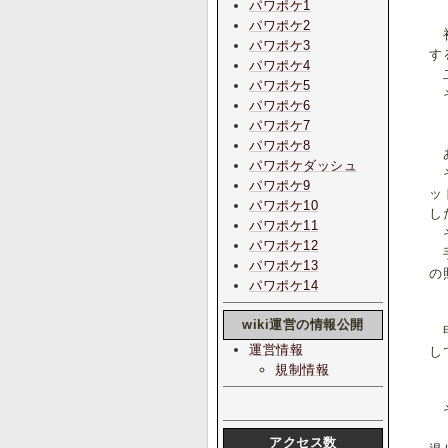
パワポケ1
パワポケ2
初
パワポケ3
す
パワポケ4
二
パワポケ5
そ
パワポケ6
パワポケ7
パワポケ8
あ
パワポケダッシュ
そ
パワポケ9
ッ
パワポケ10
し
パワポケ11
そ
パワポケ12
手
パワポケ13
の
パワポケ14
wiki運営の情報公開
甲
運営情報
し
規制情報
そ
『
アクセス数