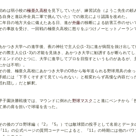
めは弱小校の
極亜久高校
を見下していたが、練習試合（ようこ先生の頼
る自身と進以外全員二軍で挑んでいた）での敗北により認識を改めた。
年目の地方大会に備えたある日、進が
外藤
の独断による妨害工作のせい
の事故を受け、一回戦の極亜久高校に怒りをぶつけノーヒットノーラン
かつき大学への進学後、夜の神社で主人公(1･3)に進が病院を抜け出し
の際主人公(1･3)の才能を見抜き、あかつき大学に勧誘するが断られてしま
ドエンドのひとつに、大学に進学してプロを目指すというものがあるが、主人
たかは不明）。
の後、極亜久高校にあかつき大学のOBから毎年送られる野球用具の余っ
紙には「下手くそすぎて見ていられない」と相変わらず高慢な内容だったが
照れ隠し」だと解釈。
子園決勝戦後では、マウンドに倒れた
野球マスク
こと進にベンチから「
て弟の肩を担いで球場を去った。
の後のプロ野球編（『2』『5』）では敵球団の投手として名前とデータ
11』の公式ページの質問コーナーによると、『11』の時期には他のパワ