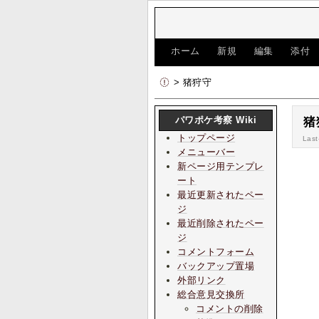
[
ホーム
|
新規
|
編集
|
添付
> 猪狩守
パワポケ考察 Wiki
猪
トップページ
Last
メニューバー
新ページ用テンプレ
ート
最近更新されたペー
ジ
最近削除されたペー
ジ
コメントフォーム
バックアップ置場
外部リンク
総合意見交換所
コメントの削除