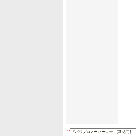
*1
『パワプロスーパー大全』(新紀元社、20