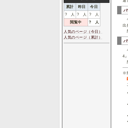
退
累計
昨日
今日
パ
?
人
?
人
?
人
モ
閲覧中
?
人
出
所
人気のページ（今日）
人気のページ（累計）
パ
モ
4
所
※
こ