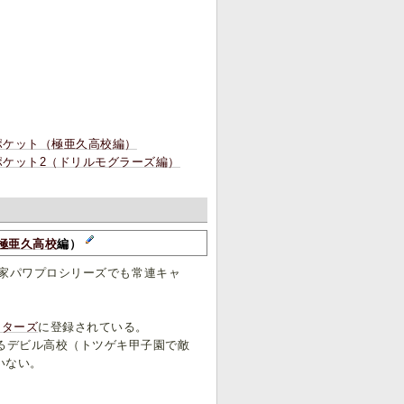
ンポケット（極亜久高校編）
ポケット2（ドリルモグラーズ編）
極亜久高校
編）
家パワプロシリーズでも常連キャ
スターズ
に登録されている。
るデビル高校（トツゲキ甲子園で敵
いない。