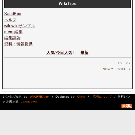
WikiTips
SandBox
ヘルプ
wikiwikiサンプル
menu編集
編集議論
資料・情報提供
〔
人気
/
今日人気
〕〔
最新
〕
T.
?
Y.
?
NOW.
?
TOTAL.
?
レンタルWIKI by
WIKIWIKI.jp*
/ Designed by
Olivia
/
広告について
/ 無料レン
タル掲示板
zawazawa