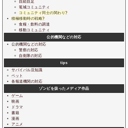
自給自足
篭城コミュニティ
コミュニティ同士の関わり
?
積極移動時の戦略
?
食糧・飲料の調達
移動コミュニティ
公的機関などの対応
公的機関などの対応
警察の対応
自衛隊の対応
tips
サバイバル豆知識
ペット
各報道機関の対応
ゾンビを扱ったメディア作品
ゲーム
映画
ドラマ
書籍
漫画
アニメ