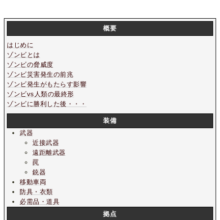
概要
はじめに
ゾンビとは
ゾンビの脅威度
ゾンビ災害発生の前兆
ゾンビ発生がもたらす影響
ゾンビvs人類の最終形
ゾンビに勝利した後・・・
装備
武器
近接武器
遠距離武器
罠
銃器
移動車両
防具・衣類
必需品・道具
拠点