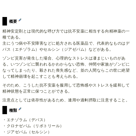
概要
精神安定剤とは現代的な呼び方では抗不安薬に相当する向精神薬の一
種である。
主にうつ病や不安障害などに処方される医薬品で、代表的なものはデ
パス（エチゾラム）やセルシン（ジアゼパム）などがある。
ゾンビ災害が発生した場合、心理的なストレスは凄まじいものがあ
る。いつゾンビに襲われるかわからない恐怖、仲間や家族がゾンビに
なってしまったり、殺された喪失感など、並の人間ならこの世に絶望
して精神崩壊を起こすことも考えられる。
そのため、こうした抗不安薬を服用して恐怖感やストレスを緩和して
精神状態を正常に保つことができる。
注意点としては依存性があるため、連用や過剰摂取に注意すること。
種類
・エチゾラム（デパス）
・クロナゼパム（リボトリール）
・ジアゼパム（セルシン）