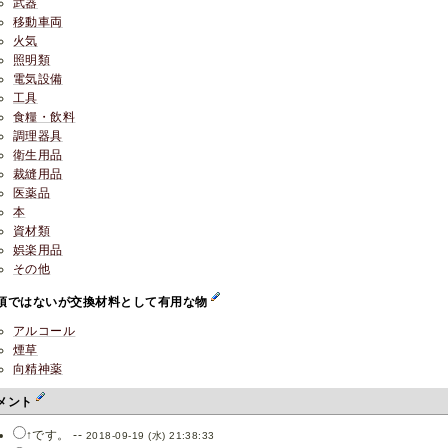
武器
移動車両
火気
照明類
電気設備
工具
食糧・飲料
調理器具
衛生用品
裁縫用品
医薬品
本
資材類
娯楽用品
その他
須ではないが交換材料として有用な物
アルコール
煙草
向精神薬
メント
↑です。 --
2018-09-19 (水) 21:38:33