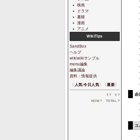
映画
ドラマ
書籍
漫画
アニメ
WikiTips
SandBox
ヘルプ
wikiwikiサンプル
menu編集
編集議論
資料・情報提供
〔
人気
/
今日人気
〕〔
最新
〕
必
T.
?
Y.
?
NOW.
?
TOTAL.
?
コ