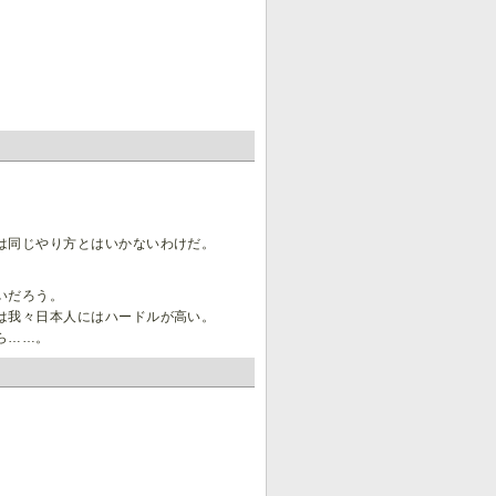
。
は同じやり方とはいかないわけだ。
いだろう。
は我々日本人にはハードルが高い。
ら……。