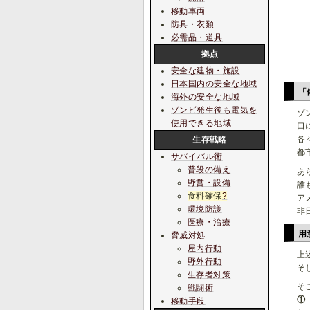
移動車両
防具・衣類
必需品・道具
拠点
安全な建物・施設
日本国内の安全な地域
「
海外の安全な地域
ゾンビ発生後も電気を
ゾ
使用できる地域
口
各
生存戦略
都
サバイバル術
普段の備え
あ
野営・設備
誰
食料確保
?
ア
環境防護
非
医療・治療
用
脅威対処
屋内行動
上
野外行動
そ
生存者対策
そ
戦闘術
①
移動手段