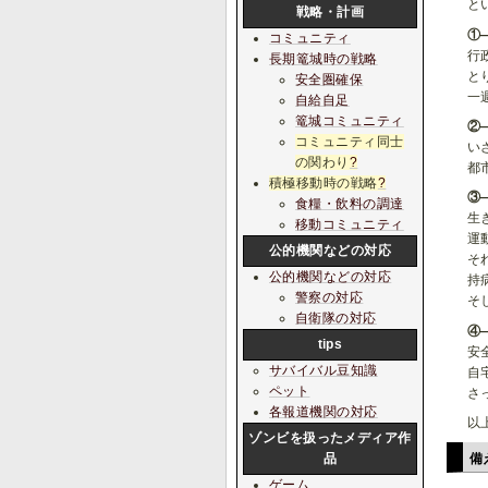
と
戦略・計画
①
コミュニティ
行
長期篭城時の戦略
と
安全圏確保
一
自給自足
篭城コミュニティ
②
コミュニティ同士
い
の関わり
?
都
積極移動時の戦略
?
③
食糧・飲料の調達
生
移動コミュニティ
運
公的機関などの対応
そ
公的機関などの対応
持
警察の対応
そ
自衛隊の対応
④
tips
安
サバイバル豆知識
自
ペット
さ
各報道機関の対応
以
ゾンビを扱ったメディア作
品
備
ゲーム