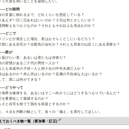
いう尺度を用いることを提唱したい。
――どの期間
政の支援に頼れるまで、どれくらいを想定している？
りあえず一日二日あればいいのか？３日は何とかしたいか？
週間耐えるつもりなのか？それともそれ以上を見込むのか？
――どこで
ざゾンビが発生した場合、君はおそらくどこにいるだろう？
市部にある自宅か？出勤先の会社か？それとも田舎の山近くにある実家か？
――誰が
き延びたい君、あるいは君たちは何者だ？
動の習慣がある二十代の男性一人か？
れとも未成年の子供一人と四十台の中年夫婦三人か？
病はあるのか？赤ん坊はいるのか？足腰の不自由な人はいるか？
して、君には何ができる？
――どうやって
全地帯を確保する、あるいはそこへ向かうにはどうするつもりでいるんだ？
宅を要塞化して籠城するのか？
っさと自宅を捨てて脱出を前提とするのか？
上、４点を判断の軸として、各々の「備え」を実行してほしい。
えておくべき物一覧（要加筆・訂正)