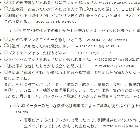
化学の参考書などもあると役に立つかも知れません --
2018-09-19 (水) 21:39:
抗生物質…と言いたいが日本だと個人で手に入れるのが厳しい。ここは日本が
邪魔になる可能性大だけどガソリン抜く奴も会ったらいいと思う。それ1つ
て色々使える。 --
2019-02-06 (水) 01:50:03
70年代80年代までの車しかそれ出来ないんよ、バイクは出来たかな確か
太めのステンレスワイヤーが欲しいところ --
2020-04-23 (木) 18:55:54
暗視ゴーグル拾ったのに電池が無い… --
2020-06-14 (日) 10:37:43
ダクトテープはあったほうがいい --
2021-02-16 (火) 05:26:51
サバイバルブックもあるといいかもしれません。 --
2022-03-27 (日) 07:42:17
あと車を改造したりとかも役立つと思います。 --
2022-03-27 (日) 07:43:00
各状況（籠城や移動）や環境（山間部や都市部）を想定した荷物みたいな
欲しいですね。
また、それに対するパラメーター（攻撃力（武器）、備蓄力（食料）、機動
生品）、メカニック（機器や修理用具バッテリーなど）価格（集めるのにか
うだなと思いました。バックパック品評会とかあったら面白そうですね。 --
2
パロメーターみたいな数値化は編集者によって基準があやふやになるか
18:31:55
否定だけするのもアレかなと思ったので、判断軸みたいなのを作
生ページ作ってもいいかもしれませんね。 --
2023-11-12 (日) 04:16: