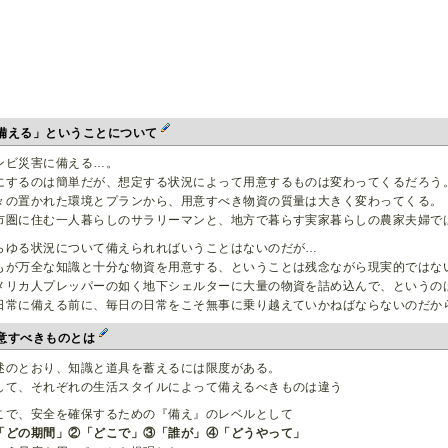
備える」ということについて
ンビ災害に備える…。
にするのは簡単だが、想定する状況によって用意するものは変わってくるだろう
々の置かれた環境とプランから、用意すべき物資の質量は大きく変わってくる。
市圏に住む一人暮らしのサラリーマンと、地方で暮らす実家暮らしの農家夫婦で
らゆる状況について備えられればいうことはないのだが…
もが万全な知識と十分な物資を用意する、ということは残念ながら現実的ではな
メリカ人プレッパーの如く地下シェルターに大量の物資を詰め込んで、というの
日常に備える前に、毎日の日常をこそ無事に乗り越えていかねばならないのだか
意すべきものとは
述のとおり、知識と道具を蓄えるには限度がある。
して、それぞれの生活スタイルによって備えるべきものは違う
こで、安全を確保するための『備え』のレベルとして
「どの期間」②「どこで」③「誰が」④「どうやって」