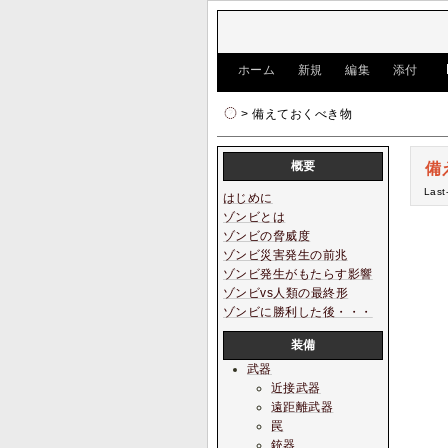
[
ホーム
|
新規
|
編集
|
添付
]
> 備えておくべき物
概要
備
Last
はじめに
ゾンビとは
ゾンビの脅威度
ゾンビ災害発生の前兆
ゾンビ発生がもたらす影響
ゾンビvs人類の最終形
ゾンビに勝利した後・・・
装備
武器
近接武器
遠距離武器
罠
銃器