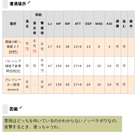
遭遇場所
再戦
逃
捕
盗
備
逃
撃
場所
Lv
HP
MP
ATT
DEF
MAG
AGI
走
獲
む
考
走
破
後
後
不
廃墟の町―
可
不
可
廃屋２Ｆ
17
63
26
12+6
13
9
4
可
可
*2
可
*3
(G#5)
不
パレンシア
可
城地下倉庫
可
可
47
153
63
27+6
26
15
10
可
可
*4
跡
(G#20)
グレイシー
不
不
ヌ―国境
‐
47
153
63
27+6
26
15
10
可
可
可
可
(event)
図鑑
普段はどっちを向いているのかわからないノッペラボウなの。
攻撃するとき、迷っちゃうわ。