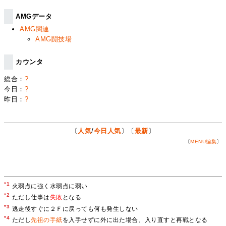
AMGデータ
AMG関連
AMG闘技場
カウンタ
総合：
?
今日：
?
昨日：
?
〔
人気
/
今日人気
〕〔
最新
〕
〔
MENU編集
〕
*1
火弱点に強く水弱点に弱い
*2
ただし仕事は
失敗
となる
*3
逃走後すぐに２Ｆに戻っても何も発生しない
*4
ただし
先祖の手紙
を入手せずに外に出た場合、入り直すと再戦となる