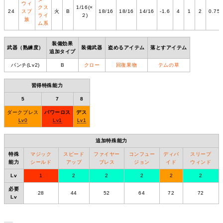
ウィ
クス
1/16(×
24
スプ
火
B
18/16
18/16
14/16
-1.6
4
1
2
0.75
ライ
２)
族
ム系
装備効果
武器（熟練度）
装備武器
盗めるアイテム
落とすアイテム
追加タイプ
パンチ(Lv2)
B
クロー
回復果物
テムの草
習得特殊能力
5
7
8
ダークブレス
パワーロス
デス
Lv0
Lv1
Lv1
追加特殊能力
特殊
マジック
スピード
ファイヤー
コンフュー
ディバ
スリープ
能力
シールド
アップ
ブレス
ジョン
イド
ウィンド
Lv
1
2
2
2
2
2
必要
28
44
52
64
72
72
Lv