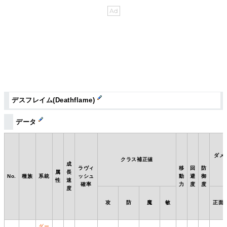
デスフレイム(Deathflame)
データ
ダメ
クラス補正値
成
ラヴィ
移
回
防
属
長
No.
種族
系統
ッシュ
動
避
御
性
速
確率
力
度
度
度
攻
防
魔
敏
正面
ダー