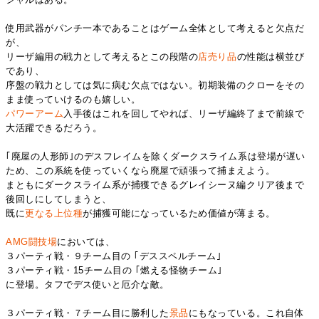
使用武器がパンチ一本であることはゲーム全体として考えると欠点だ
が、
リーザ編用の戦力として考えるとこの段階の
店
売り
品
の性能は横並び
であり、
序盤の戦力としては気に病む欠点ではない。初期装備のクローをその
まま使っていけるのも嬉しい。
パワーアーム
入手後はこれを回してやれば、リーザ編終了まで前線で
大活躍できるだろう。
｢廃屋の人形師｣のデスフレイムを除くダークスライム系は登場が遅い
ため、この系統を使っていくなら廃屋で頑張って捕まえよう。
まともにダークスライム系が捕獲できるグレイシーヌ編クリア後まで
後回しにしてしまうと、
既に
更なる
上位種
が捕獲可能になっているため価値が薄まる。
AMG闘技場
においては、
３パーティ戦・９チーム目の ｢デススペルチーム｣
３パーティ戦・15チーム目の ｢燃える怪物チーム｣
に登場。タフでデス使いと厄介な敵。
３パーティ戦・７チーム目に勝利した
景品
にもなっている。これ自体