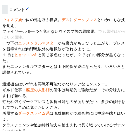
コメント
ウィスプ族
中位の死を呼ぶ怪炎。
デス
に
ダークブレス
といかにもな技
を覚え、
ファイヤー○○を一つも覚えないウィスプ族の異端児。
でも属性はやっ
ぱり火属性。
一つ下の
エレメンタルマスター
から魔力がちょびっと上がり、ブレス
を習得すれば肉弾戦以外の選択肢が取れるように。
１では
ヒョウエンキ
と同じ紫色だったが、２では白い部分が黒くなっ
た。
またエレメンタルマスターとは上下関係が逆になったり、いろいろと
調整されている。
遭遇機会はいずれも再戦不可能なかなりレアなモンスター。
ギルド仕事・
廃屋の人形師
の個体は時期的に強敵だが、その分味方に
すれば頼れる。
打たれ強くダークブレスも習得可能なのがありがたい。多少の修行を
してでも早めに覚えたいところ。
所属する
ダークスライム系
は晩成気味かつ総合的には中途半端とはい
え、
クラスチェンジや追加特殊能力を踏まえれば長く戦っていけるポテン
シャルはある。