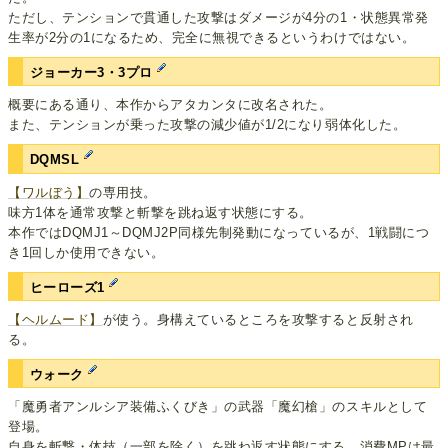
ただし、テンションで貫通した攻撃はダメージが4分の1・状態異常発
生率が2分の1になるため、完全に無視できるというわけではない。
ジョーカー3・3プロ
概要にある通り、本作からアタカンタに改名された。
また、テンションが乗った攻撃の減少値が1/2になり弱体化した。
DQMSL
【ワルぼう】
の専用技。
味方1体を通常攻撃と斬撃を跳ね返す状態にする。
本作ではDQMJ1～DQMJ2P同様先制発動になっているが、1戦闘につ
き1回しか使用できない。
ヒーローズ1
【ヘルムード】
が使う。身構えているところを攻撃すると反射され
る。
ウォーク
「魔勇者アンルシア装備ふくびき」の武器「魔幻槍」のスキルとして
登場。
自身を斬撃・体技（一部を除く）を跳ね返す状態にする。消費MPは最