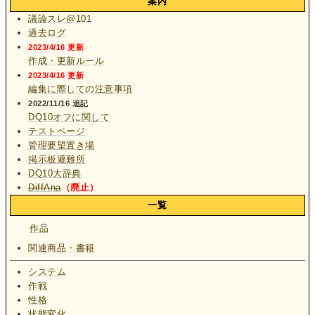
案内
議論スレ@101
過去ログ
2023/4/16 更新
作成・更新ルール
2023/4/16 更新
編集に際しての注意事項
2022/11/16 追記
DQ10オフに関して
テストページ
管理要望置き場
掲示板避難所
DQ10大辞典
DiffAna
（廃止）
一覧
作品
関連商品・書籍
システム
作戦
性格
状態変化