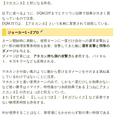
【マホカンタ】
と対になる存在。
以下に述べるように、DQMJ2Pまでとテリワン以降で効果が大きく異
なっているので注意。
DQMJ3では、
【アタカンタ】
という名称に変更されて続投している。
ジョーカー1～2プロ
ターン開始時に発動し、使用ターンに一度だけ自分への通常攻撃およ
び一部の物理攻撃系特技を反射、攻撃してきた敵に
通常攻撃と同等の
ダメージ
を与える。
ダメージ計算には、
アタカン持ち側の攻撃力
を参照する。バイキル
ト、ギガキラーなども反映される。
マホカンタや追い風のように敵から受けるダメージをそのまま跳ね返
しているわけではないことに注意。
マホカンタと違い使用ターンのみで、しかも一度だけしか効果がない
など使い勝手はイマイチ。特性版かつ永続効果である
【つねにアタッ
クカンタ】
の方がよっぽど目立っていた。
また
【すてみ】
・
【しっぷうづき】
・
【ギガブレイク】
など反射でき
ない物理系特技も存在する。
AIが使用することはなく、新登場にもかかわらず影の薄い特技である