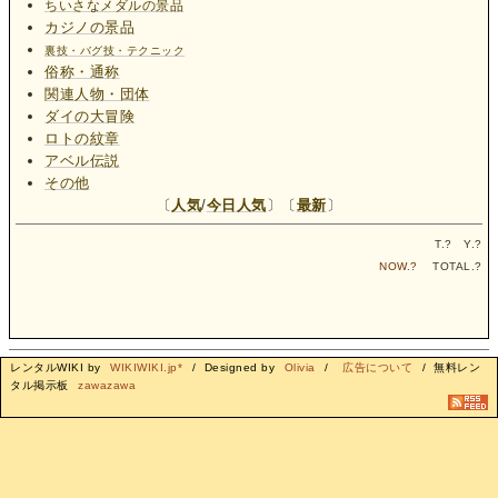
ちいさなメダルの景品
カジノの景品
裏技・バグ技・テクニック
俗称・通称
関連人物・団体
ダイの大冒険
ロトの紋章
アベル伝説
その他
〔
人気
/
今日人気
〕〔
最新
〕
T.
?
Y.
?
NOW.
?
TOTAL.
?
レンタルWIKI by
WIKIWIKI.jp*
/ Designed by
Olivia
/
広告について
/ 無料レン
タル掲示板
zawazawa