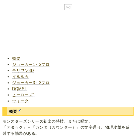
概要
ジョーカー1～2プロ
テリワン3D
イルルカ
ジョーカー3・3プロ
DQMSL
ヒーローズ1
ウォーク
概要
モンスターズシリーズ初出の特技、または呪文。
「アタック」＋「カンタ（カウンター）」の文字通り、物理攻撃を反
射する効果がある。