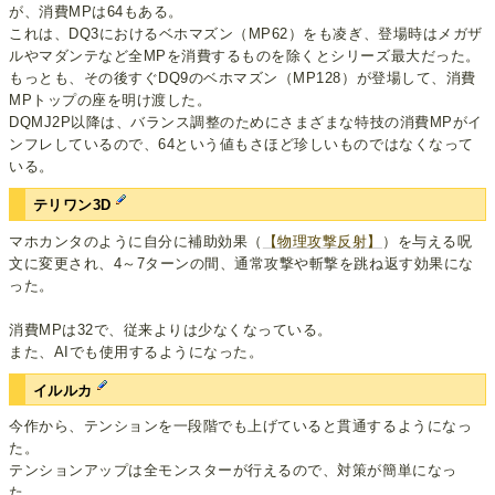
が、消費MPは64もある。
これは、DQ3におけるベホマズン（MP62）をも凌ぎ、登場時はメガザ
ルやマダンテなど全MPを消費するものを除くとシリーズ最大だった。
もっとも、その後すぐDQ9のベホマズン（MP128）が登場して、消費
MPトップの座を明け渡した。
DQMJ2P以降は、バランス調整のためにさまざまな特技の消費MPがイ
ンフレしているので、64という値もさほど珍しいものではなくなって
いる。
テリワン3D
マホカンタのように自分に補助効果（
【物理攻撃反射】
）を与える呪
文に変更され、4～7ターンの間、通常攻撃や斬撃を跳ね返す効果にな
った。
消費MPは32で、従来よりは少なくなっている。
また、AIでも使用するようになった。
イルルカ
今作から、テンションを一段階でも上げていると貫通するようになっ
た。
テンションアップは全モンスターが行えるので、対策が簡単になっ
た。