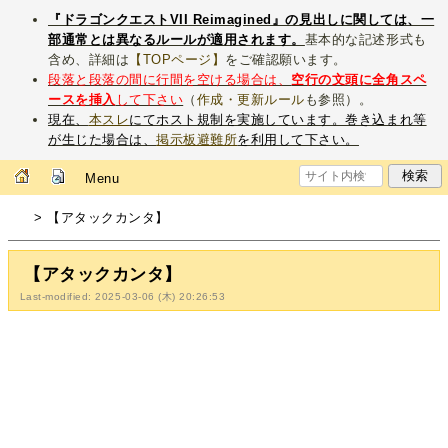
『ドラゴンクエストVII Reimagined』の見出しに関しては、一
部通常とは異なるルールが適用されます。
基本的な記述形式も
含め、詳細は
【TOPページ】
をご確認願います。
段落と段落の間に行間を空ける場合は、
空行の文頭に全角スペ
ースを挿入
して下さい
（
作成・更新ルール
も参照）。
現在、
本スレ
にてホスト規制を実施しています。巻き込まれ等
が生じた場合は、
掲示板避難所
を利用して下さい。
Menu
> 【アタックカンタ】
【アタックカンタ】
Last-modified: 2025-03-06 (木) 20:26:53