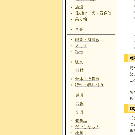
施設
仕掛け・罠・石像他
乗り物
音楽
職業・肩書き
スキル
称号
概
呪文
異
特技
な
合体・必殺技
こ
特性・特殊能力
ち
道具
も
武器
D
防具
【
装飾品
に
だいじなもの
四
地図