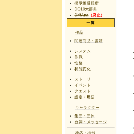
掲示板避難所
DQ10大辞典
DiffAna
（廃止）
一覧
作品
関連商品・書籍
システム
作戦
性格
状態変化
ストーリー
イベント
クエスト
設定・用語
キャラクター
集団・団体
台詞・メッセージ
地名・地形