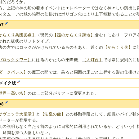
目的だろうか。
方、上記の神の船の着水イベントはエレベーターではなく神々しい演出に
スタムーアの城の箱型の仕掛けはポリゴン化により上下移動であることが
Q7
からくり兵団拠点】
（現代の
【謎のからくり跡地】
含む）にあり、フロア
かれた板状のリフトタイプ。
去の方ではロックがかけられているものもあり、近くの
【からくり兵】
に
バロックタワー】
には亀のかたちの乗降機、
【大灯台】
では常に規則的に
。
ダークパレス】
の魔王の間では、乗ると周囲の床ごと上昇する形の仕掛け
メイク版
世界一高い塔】
のはしご部分がリフトに変更された。
Q8
サヴェッラ大聖堂】
と
【法皇の館】
との移動手段として、細長いパイプ状
ベーターが登場する。
んの説明もなく当たり前のように日常的に利用されているが、どういう仕
、疑問を持つ人物もいない。
の設備の前にいる見張りの兵士はこれを「天の道」と表現している。