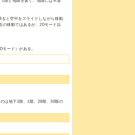
、1階と地階を繋ぐ。地階には牢屋
乗ると空中をスライドしながら移動
右の移動ではあるが、2Dモード以
2Dモード）がある。
。
は地下1階、1階、29階、30階の