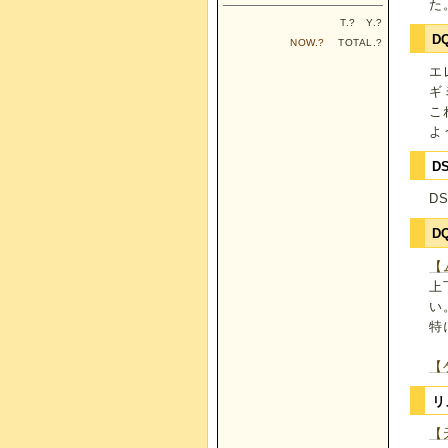
た
T.
?
Y.
?
D
NOW.
?
TOTAL.
?
エ
ギ
こ
よ
D
D
D
【
上
い
特
【
リ
【