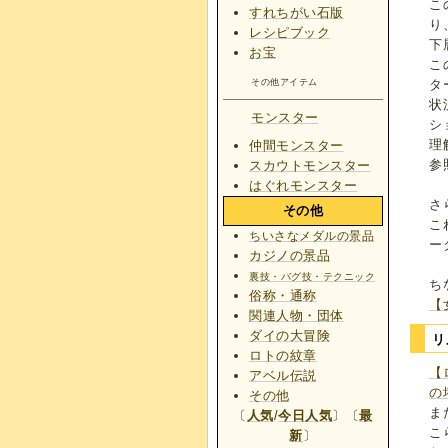
こ
すれちがい石版
り
レシピブック
下
お宝
こ
その他アイテム
タ
状
モンスター
シ
理
仲間モンスター
参
スカウトモンスター
はぐれモンスター
さ
その他
こ
ちいさなメダルの景品
ー
カジノの景品
裏技・バグ技・テクニック
ち
俗称・通称
【
関連人物・団体
ダイの大冒険
リ
ロトの紋章
【
アベル伝説
の
その他
ま
〔
人気
/
今日人気
〕〔
最
こ
新
〕