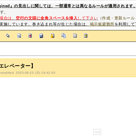
magined』の見出しに関しては、一部通常とは異なるルールが適用されます
す。
場合は、
空行の文頭に全角スペースを挿入
して下さい
（
作成・更新ルール
実施しています。巻き込まれ等が生じた場合は、
掲示板避難所
を利用して
]
エレベーター】
-modified: 2025-08-25 (月) 19:42:50