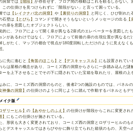
の洞窟では
【階段】
が存在せず、フロア間の移動はこれを頼るしかない。
、この仕掛けを見つけられずに「階段がない」と言って困っている。
層では
【レイクナバ北の洞窟】
や
【裏切りの洞窟】
と同じく、ひび割れた
の石壁は
【とびら】
コマンドで開きそうもないというメッセージの出る
【
ーの扉を意図したオブジェクトらしい。
況的に、フロアによって開く扉が異なる2扉式のエレベーターを意図した
ョンがあるわけではなく、フロアによって前後の扉の出現位置が異なるだ
解しがたく、マップの都合で視点が180度回転しただけのように見えなく
照。
らに先に進むと
【角笛のほこら】
と
【デスキャッスル】
にも設置されてい
れらは屋根の概念があり、コーミズ西の洞窟からさらに一歩踏み込んだ謎
ターを上下させることでその下に隠されていた宝箱を取れたり、屋根の上
なみに、コーミズ西の洞窟のものと、後者2つの施設のものでは、パネル
女神像の洞窟】
の仕掛けのように同じように踏んで作動するパネルともデ
メイク版
ロザリーヒル】
の
【あやかしのふえ】
の仕掛けが階段からこれに変更され
塔】
にもこの仕掛けが施されている。
た、形状も大きく変更されており、コーミズ西の洞窟とロザリーヒルのも
らとデスキャッスルではきらびやかに飾り立てられた箱状のもの、天空へ