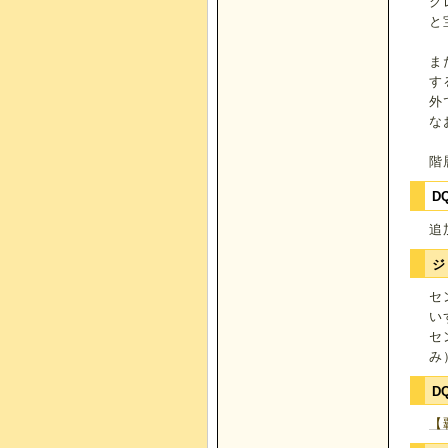
ク
と
ま
す
外
な
階
D
追
ジ
セ
い
セ
み
D
【