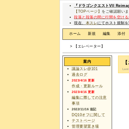
『ドラゴンクエストVII Rei
【TOPページ】
をご確認願いま
段落と段落の間に行間を空ける
現在、
本スレ
にてホスト規制を
[
ホーム
|
新規
|
編集
|
添付
> 【エレベーター】
案内
【
議論スレ@101
Last
過去ログ
2023/4/16 更新
作成・更新ルール
2023/4/16 更新
編集に際しての注意
事項
2022/11/16 追記
DQ10オフに関して
テストページ
管理要望置き場