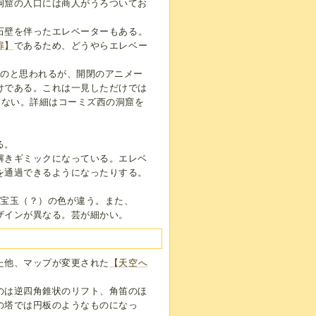
洞窟の入口には商人がうろついてお
石壁を伴ったエレベーターもある。
扉】
であるため、どうやらエレベー
ものと思われるが、開閉のアニメー
けである。これは一見しただけでは
もない。詳細はコーミズ西の洞窟を
る。
解きギミックになっている。エレベ
を通過できるようになったりする。
の宝玉（？）の色が違う。また、
ザインが異なる。芸が細かい。
た他、マップが変更された
【天空へ
のは逆四角錐状のリフト、角笛のほ
の塔では円板のようなものになっ