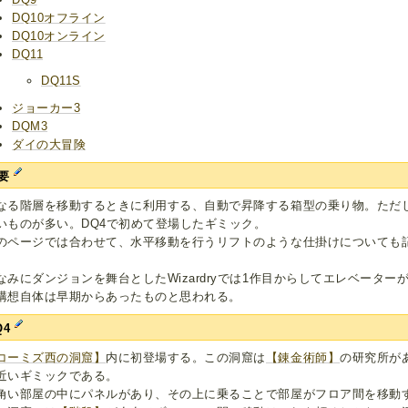
DQ10オフライン
DQ10オンライン
DQ11
DQ11S
ジョーカー3
DQM3
ダイの大冒険
要
なる階層を移動するときに利用する、自動で昇降する箱型の乗り物。ただ
いものが多い。DQ4で初めて登場したギミック。
のページでは合わせて、水平移動を行うリフトのような仕掛けについても
なみにダンジョンを舞台としたWizardryでは1作目からしてエレベータ
構想自体は早期からあったものと思われる。
Q4
コーミズ西の洞窟】
内に初登場する。この洞窟は
【錬金術師】
の研究所が
近いギミックである。
角い部屋の中にパネルがあり、その上に乗ることで部屋がフロア間を移動