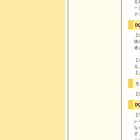
る
一
デ
D
【
描
過
【
る
【
リ
【
D
【
レ
な
ず
こ