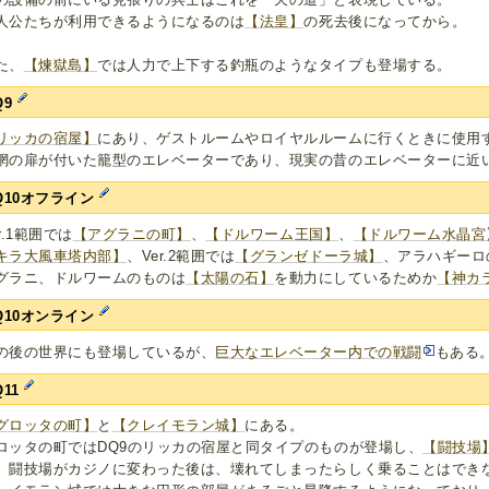
人公たちが利用できるようになるのは
【法皇】
の死去後になってから。
た、
【煉獄島】
では人力で上下する釣瓶のようなタイプも登場する。
Q9
リッカの宿屋】
にあり、ゲストルームやロイヤルルームに行くときに使用
網の扉が付いた籠型のエレベーターであり、現実の昔のエレベーターに近
Q10オフライン
er.1範囲では
【アグラニの町】
、
【ドルワーム王国】
、
【ドルワーム水晶宮
キラ大風車塔内部】
、Ver.2範囲では
【グランゼドーラ城】
、アラハギーロ
グラニ、ドルワームのものは
【太陽の石】
を動力にしているためか
【神カ
Q10オンライン
の後の世界にも登場しているが、
巨大なエレベーター内での戦闘
もある
Q11
グロッタの町】
と
【クレイモラン城】
にある。
ロッタの町ではDQ9のリッカの宿屋と同タイプのものが登場し、
【闘技場
。闘技場がカジノに変わった後は、壊れてしまったらしく乗ることはでき