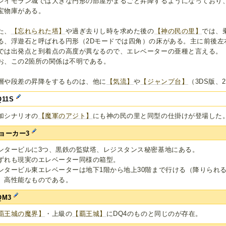
レイモラン城では大きな円形の部屋がまるごと昇降するようになっており
宝物庫がある。
た、
【忘れられた塔】
や過ぎ去りし時を求めた後の
【神の民の里】
では、
る、浮遊石と呼ばれる円形（2Dモードでは四角）の床がある。主に前後左
では出発点と到着点の高度が異なるので、エレベーターの亜種と言える。
お、この2箇所の関係は不明である。
層や段差の昇降をするものは、他に
【気流】
や
【ジャンプ台】
（3DS版、
Q11S
加シナリオの
【魔軍のアジト】
にも神の民の里と同型の仕掛けが登場した
ョーカー3
ンタービルに3つ、黒鉄の監獄塔、レジスタンス秘密基地にある。
ずれも現実のエレベーター同様の箱型。
ンタービル東エレベーターは地下1階から地上30階まで行ける（降りられるの
）高性能なものである。
QM3
覇王城の魔界】
・上級の
【覇王城】
にDQ4のものと同じのが存在。