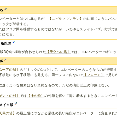
。
Q5
レベーターとは少し異なるが、
【エビルマウンテン】
内に同じようにパネ
ミックが登場する。
れはフロア間を移動するものではないが、いわゆるスライドパズル方式で
うになる。
S版以降
S版DQ4に構造が合わせられた
【天空への塔】
では、エレベーターのギミッ
Q6
ムーアの城】
のギミックの1つとして、エレベーターのようなものが登場す
下移動にも水平移動にも見える。同一フロア内なので
【フローミ】
で見ら
。
に迷うような要素はない単純なもので、ただの演出以上の印象はない。
ゲントの村】
では
【神の船】
の封印を解いて海に着水するときにエレベー
メイク版
天馬の塔】
の最上階につながる最後の長い階段がエレベーターに変更され