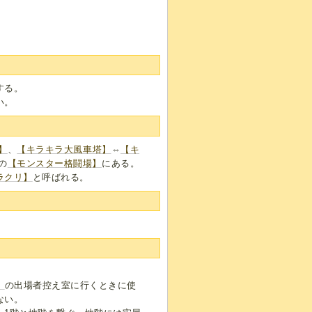
する。
い。
】
、
【キラキラ大風車塔】
⇔
【キ
の
【モンスター格闘場】
にある。
ラクリ】
と呼ばれる。
。
】
の出場者控え室に行くときに使
ない。