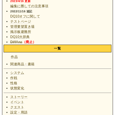
2023/4/16 更新
編集に際しての注意事項
2022/11/16 追記
DQ10オフに関して
テストページ
管理要望置き場
掲示板避難所
DQ10大辞典
DiffAna
（廃止）
一覧
作品
関連商品・書籍
システム
作戦
性格
状態変化
ストーリー
イベント
クエスト
設定・用語