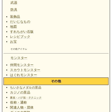
武器
防具
装飾品
だいじなもの
地図
すれちがい石版
レシピブック
お宝
その他アイテム
モンスター
仲間モンスター
スカウトモンスター
はぐれモンスター
その他
ちいさなメダルの景品
カジノの景品
裏技・バグ技・テクニック
俗称・通称
関連人物・団体