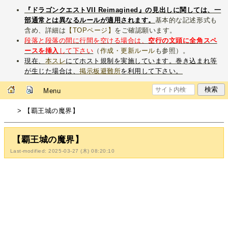
『ドラゴンクエストVII Reimagined』の見出しに関しては、一
部通常とは異なるルールが適用されます。
基本的な記述形式も
含め、詳細は
【TOPページ】
をご確認願います。
段落と段落の間に行間を空ける場合は、
空行の文頭に全角スペ
ースを挿入
して下さい
（
作成・更新ルール
も参照）。
現在、
本スレ
にてホスト規制を実施しています。巻き込まれ等
が生じた場合は、
掲示板避難所
を利用して下さい。
Menu
> 【覇王城の魔界】
【覇王城の魔界】
Last-modified: 2025-03-27 (木) 08:20:10