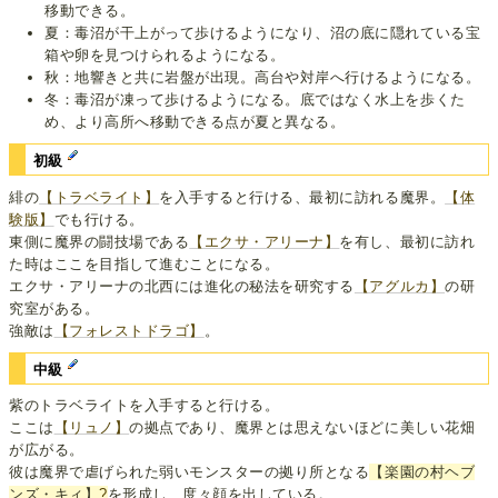
移動できる。
夏：毒沼が干上がって歩けるようになり、沼の底に隠れている宝
箱や卵を見つけられるようになる。
秋：地響きと共に岩盤が出現。高台や対岸へ行けるようになる。
冬：毒沼が凍って歩けるようになる。底ではなく水上を歩くた
め、より高所へ移動できる点が夏と異なる。
初級
緋の
【トラベライト】
を入手すると行ける、最初に訪れる魔界。
【体
験版】
でも行ける。
東側に魔界の闘技場である
【エクサ・アリーナ】
を有し、最初に訪れ
た時はここを目指して進むことになる。
エクサ・アリーナの北西には進化の秘法を研究する
【アグルカ】
の研
究室がある。
強敵は
【フォレストドラゴ】
。
中級
紫のトラベライトを入手すると行ける。
ここは
【リュノ】
の拠点であり、魔界とは思えないほどに美しい花畑
が広がる。
彼は魔界で虐げられた弱いモンスターの拠り所となる
【楽園の村ヘブ
ンズ・キィ】
?
を形成し、度々顔を出している。