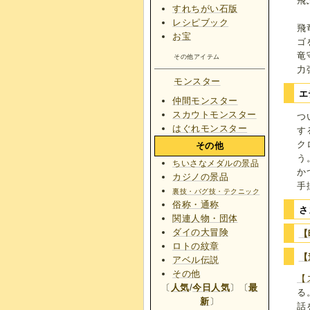
飛
すれちがい石版
レシピブック
飛
お宝
ゴ
竜
その他アイテム
力
モンスター
エ
仲間モンスター
スカウトモンスター
つ
はぐれモンスター
す
ク
その他
う
ちいさなメダルの景品
か
カジノの景品
手
裏技・バグ技・テクニック
俗称・通称
さ
関連人物・団体
ダイの大冒険
【
ロトの紋章
【
アベル伝説
その他
【
〔
人気
/
今日人気
〕〔
最
る
新
〕
話