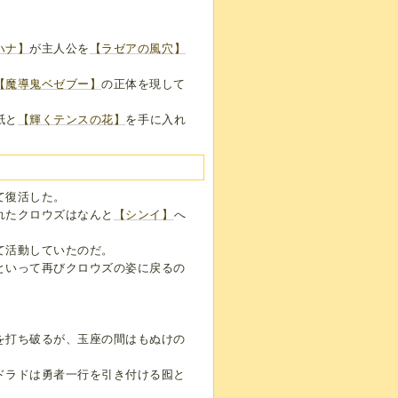
ハナ】
が主人公を
【ラゼアの風穴】
【魔導鬼ベゼブー】
の正体を現して
紙と
【輝くテンスの花】
を手に入れ
て復活した。
れたクロウズはなんと
【シンイ】
へ
て活動していたのだ。
といって再びクロウズの姿に戻るの
。
を打ち破るが、玉座の間はもぬけの
ドラドは勇者一行を引き付ける囮と