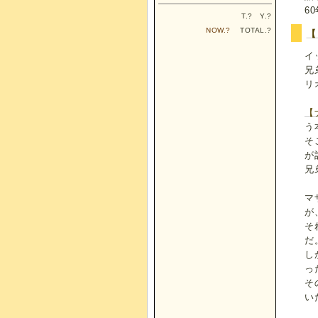
6
T.
?
Y.
?
NOW.
?
TOTAL.
?
【
イ
兄
リ
【
う
そ
が
兄
マ
が
そ
だ
し
っ
そ
い