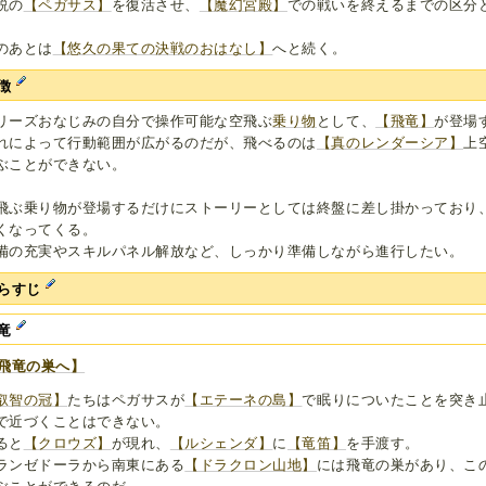
説の
【ペガサス】
を復活させ、
【魔幻宮殿】
での戦いを終えるまでの区分
のあとは
【悠久の果ての決戦のおはなし】
へと続く。
徴
リーズおなじみの自分で操作可能な空飛ぶ
乗り物
として、
【飛竜】
が登場
れによって行動範囲が広がるのだが、飛べるのは
【真のレンダーシア】
上
ぶことができない。
飛ぶ乗り物が登場するだけにストーリーとしては終盤に差し掛かっており
くなってくる。
備の充実やスキルパネル解放など、しっかり準備しながら進行したい。
らすじ
竜
飛竜の巣へ】
叡智の冠】
たちはペガサスが
【エテーネの島】
で眠りについたことを突き
で近づくことはできない。
ると
【クロウズ】
が現れ、
【ルシェンダ】
に
【竜笛】
を手渡す。
ランゼドーラから南東にある
【ドラクロン山地】
には飛竜の巣があり、こ