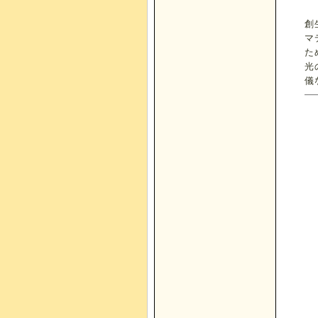
創
マ
た
光
儀