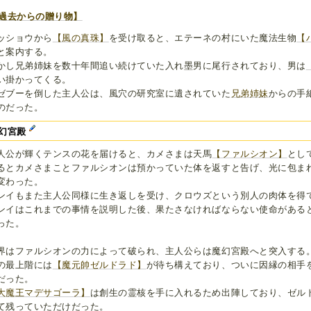
過去からの贈り物】
ッショウから
【風の真珠】
を受け取ると、エテーネの村にいた魔法生物
【
と案内する。
かし兄弟姉妹を数十年間追い続けていた入れ墨男に尾行されており、男は
い掛かってくる。
ゼブーを倒した主人公は、風穴の研究室に遺されていた
兄
弟
姉
妹
からの手
のだった。
幻宮殿
人公が輝くテンスの花を届けると、カメさまは天馬
【ファルシオン】
とし
るとカメさまことファルシオンは預かっていた体を返すと告げ、光に包ま
変わった。
ンイもまた主人公同様に生き返しを受け、クロウズという別人の肉体を得
ンイはこれまでの事情を説明した後、果たさなければならない使命がある
った。
界はファルシオンの力によって破られ、主人公らは魔幻宮殿へと突入する
の最上階には
【魔元帥ゼルドラド】
が待ち構えており、ついに因縁の相手
だった。
大魔王マデサゴーラ】
は創生の霊核を手に入れるため出陣しており、ゼル
て残っていただけだった。