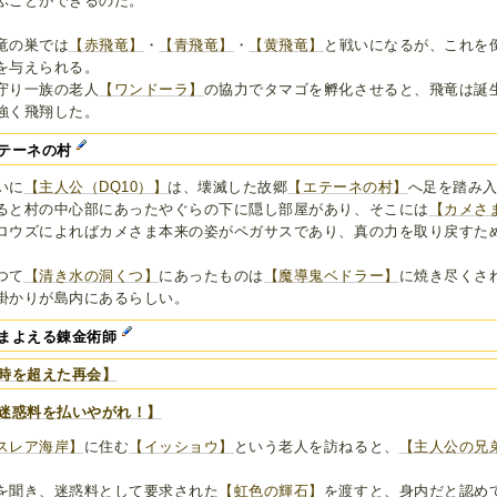
ぶことができるのだ。
竜の巣では
【赤飛竜】
・
【青飛竜】
・
【黄飛竜】
と戦いになるが、これを
を与えられる。
守り一族の老人
【ワンドーラ】
の協力でタマゴを孵化させると、飛竜は誕
強く飛翔した。
テーネの村
いに
【主人公（DQ10）】
は、壊滅した故郷
【エテーネの村】
へ足を踏み
ると村の中心部にあったやぐらの下に隠し部屋があり、そこには
【カメさ
ロウズによればカメさま本来の姿がペガサスであり、真の力を取り戻すた
。
つて
【清き水の洞くつ】
にあったものは
【魔導鬼ベドラー】
に焼き尽くさ
掛かりが島内にあるらしい。
まよえる錬金術師
時を超えた再会】
迷惑料を払いやがれ！】
スレア海岸】
に住む
【イッショウ】
という老人を訪ねると、
【主人公の兄弟
。
を聞き、迷惑料として要求された
【虹色の輝石】
を渡すと、身内だと認め