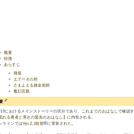
概要
特徴
あらすじ
飛竜
エテーネの村
さまよえる錬金術師
魔幻宮殿
要
Q10におけるメインストーリーの区分であり、
これまでのおはなし
で確認
眠れる勇者と導きの盟友のおはなし】
に内包される。
ンラインでは
Ver.2.3前期
に実装された。