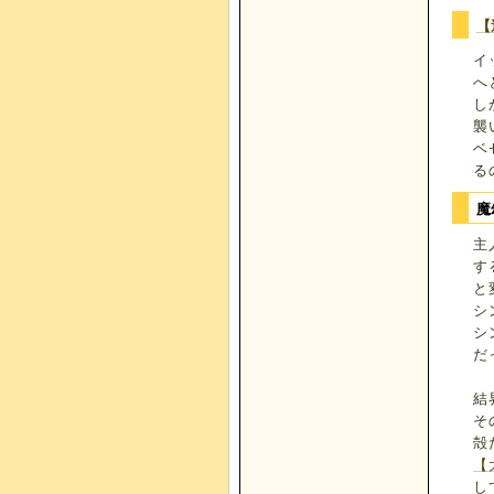
【
イ
へ
し
襲
ベ
る
魔
主
す
と
シ
シ
だ
結
そ
殻
【
し