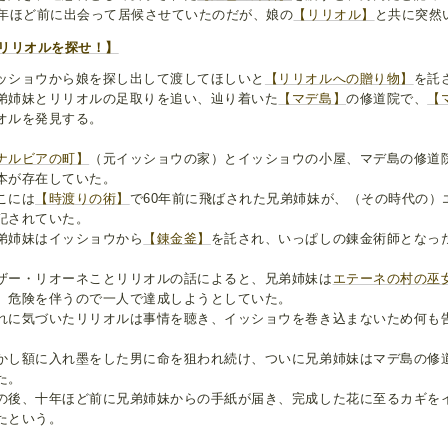
0年ほど前に出会って居候させていたのだが、娘の
【リリオル】
と共に突然
リリオルを探せ！】
ッショウから娘を探し出して渡してほしいと
【リリオルへの贈り物】
を託
弟姉妹とリリオルの足取りを追い、辿り着いた
【マデ島】
の修道院で、
【
オルを発見する。
ナルビアの町】
（元イッショウの家）とイッショウの小屋、マデ島の修道
本が存在していた。
こには
【時渡りの術】
で60年前に飛ばされた兄弟姉妹が、（その時代の）
記されていた。
弟姉妹はイッショウから
【錬金釜】
を託され、いっぱしの錬金術師となっ
ザー・リオーネことリリオルの話によると、兄弟姉妹は
エテーネの村の巫
、危険を伴うので一人で達成しようとしていた。
れに気づいたリリオルは事情を聴き、イッショウを巻き込まないため何も
。
かし額に入れ墨をした男に命を狙われ続け、ついに兄弟姉妹はマデ島の修
た。
の後、十年ほど前に兄弟姉妹からの手紙が届き、完成した花に至るカギを
たという。