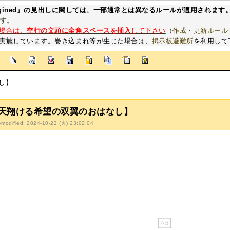
magined』の見出しに関しては、一部通常とは異なるルールが適用されます
す。
場合は、
空行の文頭に全角スペースを挿入
して下さい
（
作成・更新ルール
実施しています。巻き込まれ等が生じた場合は、
掲示板避難所
を利用して
]
し】
天翔ける希望の双翼のおはなし】
-modified: 2024-10-22 (火) 23:02:04