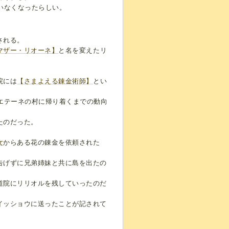
いなくなったらしい。
される。
マザー・リオーネ】
と名を変えたリ
院には
【さまよえる錬金術師】
とい
エテーネの村に帰り着くまでの動向
たのだった。
女
からある花の錬金を依頼された
告げずに兄弟姉妹と共に島を出たの
道院にリリオルを残していったのだ
イッショウに送ったことが記されて