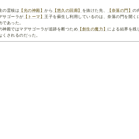
生の霊核は
【光の神殿】
から
【悠久の回廊】
を抜けた先、
【奈落の門】
の
デサゴーラが
【トーマ】
王子を蘇生し利用しているのは、奈落の門を開く
めであった。
の神殿ではマデサゴーラが追跡を断つため
【創生の魔力】
による結界を残
なくされるのだった。