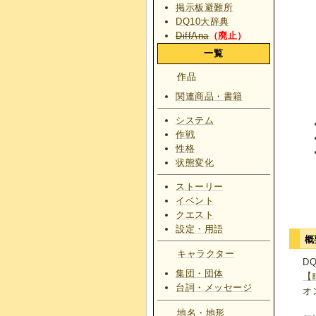
掲示板避難所
DQ10大辞典
DiffAna
（廃止）
一覧
作品
関連商品・書籍
システム
作戦
性格
状態変化
ストーリー
イベント
クエスト
設定・用語
概
キャラクター
D
集団・団体
【
台詞・メッセージ
オ
地名・地形