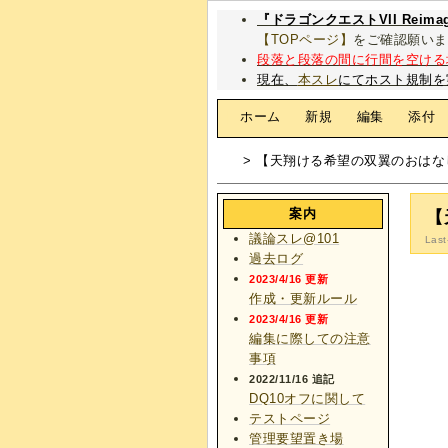
『ドラゴンクエストVII Rei
【TOPページ】
をご確認願いま
段落と段落の間に行間を空ける
現在、
本スレ
にてホスト規制を
[
ホーム
|
新規
|
編集
|
添付
> 【天翔ける希望の双翼のおはな
案内
【
議論スレ@101
Last
過去ログ
2023/4/16 更新
作成・更新ルール
2023/4/16 更新
編集に際しての注意
事項
2022/11/16 追記
DQ10オフに関して
テストページ
管理要望置き場