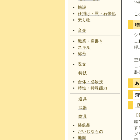
伝
施設
仕掛け・罠・石像他
こ
乗り物
特
音楽
シ
職業・肩書き
こ
スキル
呼
称号
空
呪文
し
装
特技
合体・必殺技
あ
特性・特殊能力
飛
道具
【
武器
【
防具
船
装飾品
す
だいじなもの
グ
地図