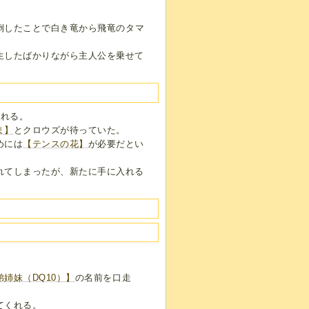
倒したことで白き竜から飛竜のタマ
生したばかりながら主人公を乗せて
入れる。
ま】
とクロウズが待っていた。
めには
【テンスの花】
が必要だとい
れてしまったが、新たに手に入れる
姉妹（DQ10）】
の名前を口走
てくれる。