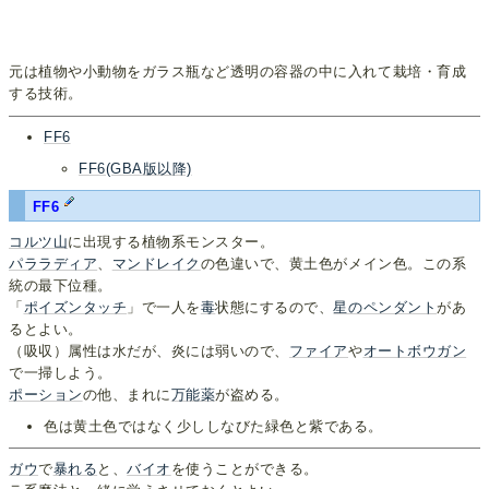
元は植物や小動物をガラス瓶など透明の容器の中に入れて栽培・育成
する技術。
FF6
FF6(GBA版以降)
FF6
コルツ山
に出現する植物系モンスター。
パララディア
、
マンドレイク
の色違いで、黄土色がメイン色。この系
統の最下位種。
「
ポイズンタッチ
」で一人を
毒
状態にするので、
星のペンダント
があ
るとよい。
（吸収）属性は水だが、炎には弱いので、
ファイア
や
オートボウガン
で一掃しよう。
ポーション
の他、まれに
万能薬
が盗める。
色は黄土色ではなく少ししなびた緑色と紫である。
ガウ
で
暴れる
と、
バイオ
を使うことができる。