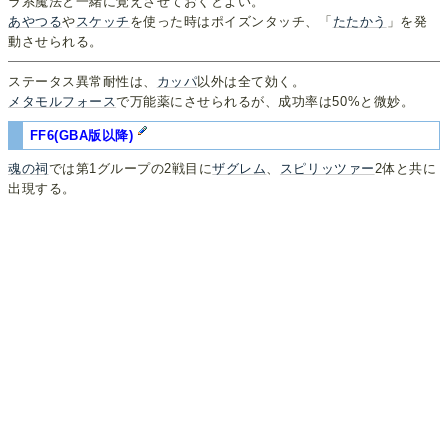
ラ系魔法と一緒に覚えさせておくとよい。
あやつる
や
スケッチ
を使った時はポイズンタッチ、「
たたかう
」を発
動させられる。
ステータス異常耐性は、
カッパ
以外は全て効く。
メタモルフォース
で万能薬にさせられるが、成功率は50%と微妙。
FF6(GBA版以降)
魂の祠
では第1グループの2戦目に
ザグレム
、
スピリッツァー
2体と共に
出現する。