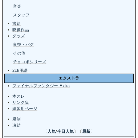
音楽
スタッフ
書籍
映像作品
グッズ
裏技・バグ
その他
チョコボシリーズ
2ch用語
エクストラ
ファイナルファンタジー Extra
本スレ
リンク集
練習用ページ
規制
凍結
〔
人気
/
今日人気
〕〔
最新
〕