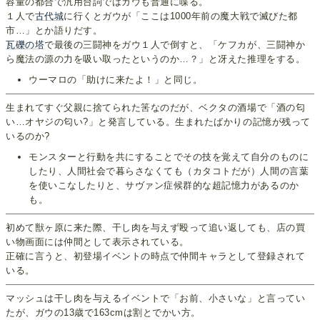
容量の都合で汎用台詞ではガウも普通に喋る。
１人で
古代城
に行くとガウが「ここは1000年前の魔大戦で滅びた都
市…」とか語りだす。
瓦礫の塔
で最後の三闘神をガウ１人で倒すと、「ケフカが、三闘神か
ら魔法の源の力を吸い取ったというのか…？」と冴えた推理をする。
ウーマロの「助けに来たよ！」と同じ。
生まれてすぐ父親に捨てられた筈なのだが、ベクタの酒場で「酒の匂
い…オヤジの匂い?」と発言している。生まれたばかりの記憶が残って
いるのか?
モンスターと行動を共にすることでその技を覚えて自分のものに
したり、人間社会で暮らさなくても（カタコトだが）人間の言葉
を使いこなしたりと、サヴァン症候群的な超記憶力があるのか
も。
初めて獣ヶ原に来た際、干し肉を与えず殴って追い返しても、店の買
い物画面には仲間として表示されている。
正確に言うと、初登場イベントの時点で仲間キャラとして登録されて
いる。
マッシュは干し肉を与えるイベントで「お前、小さいな」と言ってい
たが、ガウの13歳で163cmは割とでかい方。