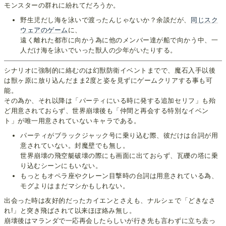
モンスターの群れに紛れてだろうか。
野生児だし海を泳いで渡ったんじゃないか？余談だが、
同じスク
ウェアのゲーム
に、
遠く離れた都市に向かう為に他のメンバー達が船で向かう中、一
人だけ海を泳いでいった獣人の少年がいたりする。
シナリオに強制的に絡むのは幻獣防衛イベントまでで、魔石入手以後
は獣ヶ原に放り込んだまま2度と姿を見ずにゲームクリアする事も可
能。
その為か、それ以降は「パーティにいる時に発する追加セリフ」も殆
ど用意されておらず、世界崩壊後も「仲間と再会する特別なイベン
ト」が唯一用意されていないキャラである。
パーティがブラックジャック号に乗り込む際、彼だけは台詞が用
意されていない。封魔壁でも無し。
世界崩壊の飛空艇破壊の際にも画面に出ておらず、瓦礫の塔に乗
り込むシーンにもいない。
もっともオペラ座やクレーン目撃時の台詞は用意されている為、
モグよりはまだマシかもしれない。
出会った時は友好的だったカイエンとさえも、ナルシェで「どきなさ
れ!」と突き飛ばされて以来ほぼ絡み無し。
崩壊後はマランダで一応再会したらしいが行き先も言わずに立ち去っ