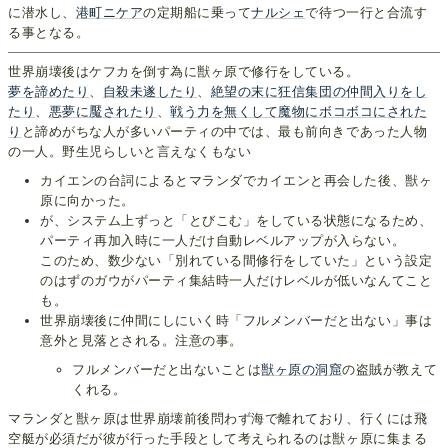
に潜水し、
港町ニケア
の定期船に乗って
ナルシェ
で待つ一行と合流す
る事となる。
世界崩壊後はケフカを倒す為に獣ヶ原で修行をしている。
夢を諦めたり
、
自殺未遂したり
、
絶望の末に狂信集団の仲間入りをし
たり
、
悪夢に
魘されたり
、
戦う力を無くして魔物にボコボコにされた
り
と諦めがちな人が多いパーティの中では、最も前向きであった人物
の一人。野生児らしいと言えなくもない
カイエンの台詞によるとマランダでカイエンと再会した後、獣ヶ
原に向かった。
が、システム上ずっと「とびこむ」をしている状態になるため、
パーティ再加入時に一人だけ自動レベルアップが入らない。
このため、数少ない「別れている間修行をしていた」という設定
のはずのガウがパーティ集結時一人だけレベルが低いなんてこと
も。
世界崩壊後に仲間にしにいく時「フルメンバーだと出ない」事は
意外と見落とされる。注意の事。
フルメンバーだと出ないことは
獣ヶ原の洞窟
の盗賊が教えて
くれる。
マランダと獣ヶ原は世界崩壊前後問わず海で離れており、行くには飛
空艇が必須だが彼が行った手段として考えられるのは獣ヶ原に集まる