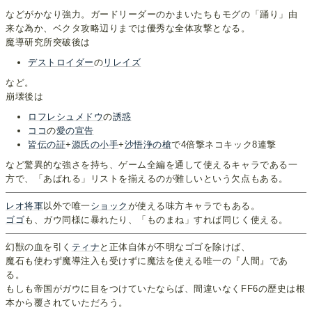
などがかなり強力。ガードリーダーのかまいたちもモグの「踊り」由
来な為か、ベクタ攻略辺りまでは優秀な全体攻撃となる。
魔導研究所突破後は
デストロイダー
の
リレイズ
など。
崩壊後は
ロフレシュメドウ
の
誘惑
ココ
の
愛の宣告
皆伝の証
+
源氏の小手
+
沙悟浄の槍
で4倍撃ネコキック8連撃
など驚異的な強さを持ち、ゲーム全編を通して使えるキャラである一
方で、「あばれる」リストを揃えるのが難しいという欠点もある。
レオ将軍
以外で唯一
ショック
が使える味方キャラでもある。
ゴゴ
も、ガウ同様に暴れたり、「ものまね」すれば同じく使える。
幻獣の血を引く
ティナ
と正体自体が不明なゴゴを除けば、
魔石も使わず魔導注入も受けずに魔法を使える唯一の『人間』であ
る。
もしも帝国がガウに目をつけていたならば、間違いなくFF6の歴史は根
本から覆されていただろう。