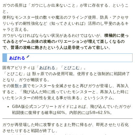
ガウの長所は「ガウにしか出来ないこと」が常に存在する、というこ
と。
便利なモンスター技の数々や魔法のフライング使用、防具・アクセサ
リいらずの耐性強化など（知ってさえいれば）活用のし甲斐のあるキ
ャラと言える。
ガウがいなければならない状況があるわけではないが、
積極的に使っ
てみるとゲーム自体の攻略のバリエーションが増えて楽しくなるの
で、普通の攻略に飽きたという人は是非使ってみて欲しい
。
あばれる
固有アビリティは「
あばれる
」「
とびこむ
」。
「とびこむ」は 獣ヶ原でのみ使用可能。使用すると強制的に戦闘終了
となり、ガウが離脱する。
その後
獣ヶ原
でモンスターを全滅させると再びガウが登場し、再加入
すると、「飛び込んだ時に残っていたモンスターと、再加入した時に
いたモンスターの特性を覚える事が出来る」というシステム。
GBA版公式コンプリートガイドによれば、飛び込んでいたガウが
戦闘後に復帰する確率は60%。内部的には5/8=62.5%。
ガウが再登場した時に攻撃するとまた野に帰るが、即死させたり石化
させたりすると戦闘が終了し、