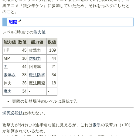
黒アニメ『狼少年ケン』に参加していたため、それを元ネタにしたと
のこと。
戦闘
レベル1時点での
能力値
能力値
数値
能力値
数値
HP
45
攻撃力
109
MP
10
防御力
44
力
44
回避率
21
素早さ
38
魔法防御
34
体力
36
魔法回避
18
魔力
34
-
-
実際の初登場時のレベルは最低で7。
瀕死必殺技
は持たない。
攻撃力がやけに中途半端な値に見えるが、これは
素手
の攻撃力（+10）
が加算されているため。