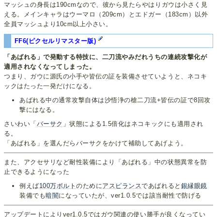
マッシュの身長は190cmなので、彼から見たらやはりガウは小さく見
える。メインキャラはウーマロ（209cm）とエドガー（183cm）以外
全員マッシュより10cm以上小さい。
FF6(ピクセルリマスター版)
「あばれる」で発動する特技に、二刀流やみだれうちの連続攻撃化が
適用されなくなってしまった。
つまり、ガウに源氏の小手や皆伝の証を装備させていようと、ネコキ
ックはたった一発だけになる。
あばれる中の通常攻撃自体は沙悟浄の槍二刀流+皆伝の証で8回攻
撃にはなる。
さいわい「
バーサク
」状態による1.5倍化はネコキックにも適用され
る。
「あばれる」を選んだらバーサクをかけて補助してあげよう。
また、アクセサリなど耐性装備により「あばれる」中の状態異常を防
止できるようになった
例えば
100万ボルト
のために
アスピランス
であばれると
銀縁眼鏡
装備でも
暗闇
になっていたが、ver1.0.5では該当耐性で防げる
アップデートによりver1.0.5ではガウ関連の使い勝手が良くなってい