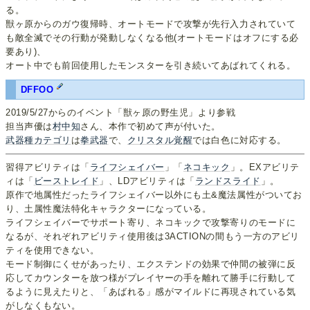
る。
獣ヶ原からのガウ復帰時、オートモードで攻撃が先行入力されていて
も敵全滅でその行動が発動しなくなる他(オートモードはオフにする必
要あり)、
オート中でも前回使用したモンスターを引き続いてあばれてくれる。
DFFOO
2019/5/27からのイベント「獣ヶ原の野生児」より参戦
担当声優は
村中知
さん、本作で初めて声が付いた。
武器種カテゴリ
は
拳武器
で、
クリスタル覚醒
では白色に対応する。
習得アビリティは「
ライフシェイバー
」「
ネコキック
」。EXアビリテ
ィは「
ビーストレイド
」、LDアビリティは「
ランドスライド
」。
原作で地属性だったライフシェイバー以外にも土&魔法属性がついてお
り、土属性魔法特化キャラクターになっている。
ライフシェイバーでサポート寄り、ネコキックで攻撃寄りのモードに
なるが、それぞれアビリティ使用後は3ACTIONの間もう一方のアビリ
ティを使用できない。
モード制御にくせがあったり、エクステンドの効果で仲間の被弾に反
応してカウンターを放つ様がプレイヤーの手を離れて勝手に行動して
るように見えたりと、「あばれる」感がマイルドに再現されている気
がしなくもない。