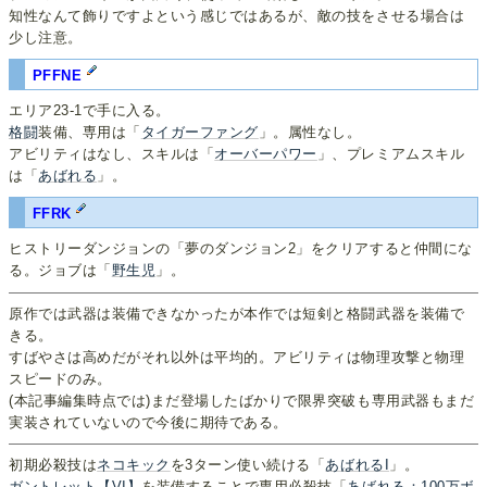
知性なんて飾りですよという感じではあるが、敵の技をさせる場合は
少し注意。
PFFNE
エリア23-1で手に入る。
格闘
装備、専用は「
タイガーファング
」。属性なし。
アビリティはなし、スキルは「
オーバーパワー
」、プレミアムスキル
は「
あばれる
」。
FFRK
ヒストリーダンジョンの「夢のダンジョン2」をクリアすると仲間にな
る。ジョブは「
野生児
」。
原作では武器は装備できなかったが本作では短剣と格闘武器を装備で
きる。
すばやさは高めだがそれ以外は平均的。アビリティは物理攻撃と物理
スピードのみ。
(本記事編集時点では)まだ登場したばかりで限界突破も専用武器もまだ
実装されていないので今後に期待である。
初期必殺技は
ネコキック
を3ターン使い続ける「
あばれるI
」。
ガントレット【VI】
を装備することで専用必殺技「
あばれる：100万ボ