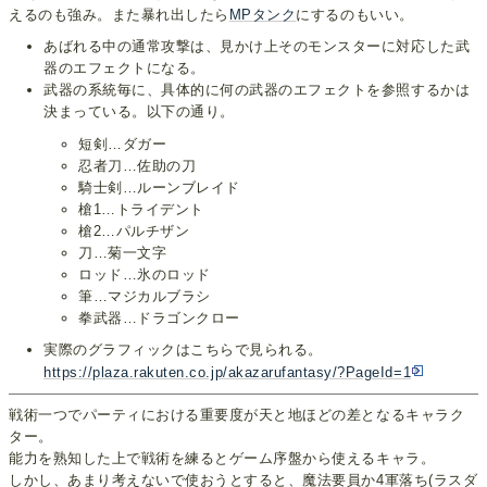
えるのも強み。また暴れ出したら
MPタンク
にするのもいい。
あばれる中の通常攻撃は、見かけ上そのモンスターに対応した武
器のエフェクトになる。
武器の系統毎に、具体的に何の武器のエフェクトを参照するかは
決まっている。以下の通り。
短剣…ダガー
忍者刀…佐助の刀
騎士剣…ルーンブレイド
槍1…トライデント
槍2…パルチザン
刀…菊一文字
ロッド…氷のロッド
筆…マジカルブラシ
拳武器…ドラゴンクロー
実際のグラフィックはこちらで見られる。
https://plaza.rakuten.co.jp/akazarufantasy/?PageId=1
戦術一つでパーティにおける重要度が天と地ほどの差となるキャラク
ター。
能力を熟知した上で戦術を練るとゲーム序盤から使えるキャラ。
しかし、あまり考えないで使おうとすると、魔法要員か4軍落ち(ラスダ