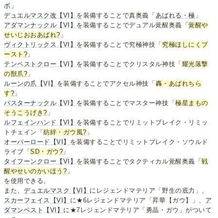
ボ
」
デュエルマスク改【VI】
を装備することで真奥義「
あばれる・極
」
アダマンナックル【VI】
を装備することでデュアル覚醒奥義「
覚醒や
せいじおおあばれ
?
」
ヴィクトリックス【VI】
を装備することで究極神技「
究極ほしにくブ
ースト
?
」
テンペストクロー【VI】
を装備することでクリスタル神技「
耀光落撃
の獣爪
?
」
ルーンの爪【VI】
を装備することでアクセル神技「
轟・あばれちら
す
?
」
バスターナックル【VI】
を装備することでマスター神技「
極星まもの
そうこうげき
?
」
ルフェインハンド【VI】
を装備することでリミットブレイク・リミッ
トチェイン「
紡絆・ガウ風
?
」
オーバーロード【VI】
を装備することでリミットブレイク・ソウルド
ライブ「
SD・ガウ
?
」
タイフーンクロー【VI】
を装備することでタクティカル覚醒奥義「
戦
醒やせいのかいほう
?
」
を使用できる。
また、
デュエルマスク【VI】
にレジェンドマテリア「野生の底力」、
スカーフェイス【VI】
に★6レジェンドマテリア「昇華【ガウ】」、
ア
ダマンベスト【VI】
に★7レジェンドマテリア「勇晶・ガウ」がついて