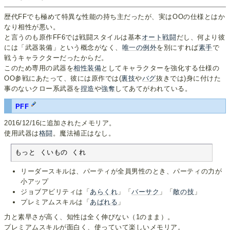
歴代FFでも極めて特異な性能の持ち主だったが、実はOOの仕様とはか
なり相性が悪い。
と言うのも原作FF6では戦闘スタイルは基本
オート戦闘
だし、何より彼
には「武器装備」という概念がなく、
唯一の例外
を別にすれば
素手
で
戦うキャラクターだったからだ。
このため専用の武器を
相性装備
としてキャラクターを強化する仕様の
OO参戦にあたって、彼には原作では(
裏技
や
バグ
抜きでは)身に付けた
事のないクロー系武器を
捏造
や
強奪
してあてがわれている。
PFF
2016/12/16に追加されたメモリア。
使用武器は
格闘
。魔法補正はなし。
もっと くいもの くれ
リーダースキルは、パーティが全員男性のとき、パーティの力が
小アップ
ジョブアビリティは「
あらくれ
」「
バーサク
」「
敵の技
」
プレミアムスキルは「
あばれる
」
力と素早さが高く、知性は全く伸びない（1のまま）。
プレミアムスキルが面白く、使っていて楽しいメモリア。