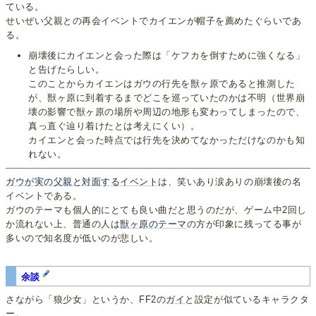
ている。
せいぜい父親との再会イベントでカイエンが帽子を薦めたぐらいであ
る。
崩壊後にカイエンと会った際は「ケフカを倒すために強くなる」
と告げたらしい。
このことからカイエンはガウの行先を獣ヶ原であると推測した
が、獣ヶ原に到着するまでどこを巡っていたのかは不明（世界崩
壊の影響で獣ヶ原の場所や周辺の地形も変わってしまったので、
真っ直ぐ辿り着けたとは考えにくい）。
カイエンと会った時点では行先を決めてなかっただけなのかも知
れない。
ガウが実の父親と対面するイベント
は、笑いあり涙ありの崩壊後の名
イベントである。
ガウのテーマも個人的にとても良い曲だと思うのだが、ゲーム中2回し
か流れない上、普通の人は
獣ヶ原のテーマ
の方が印象に残ってる事が
多いので知名度が低いのが悲しい。
余談
さながら「狼少女」というか、FF2の
ガイ
と設定が似ているキャラクタ
ー。