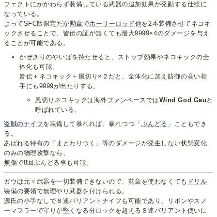
フェクトにかかわらず装備している武器の追加効果が発動する仕様に
なっている。
よってSFC版限定だが
勲章
で
ホーリーロッド
他を2本装備させてネコキ
ックさせることで、皆伝の証が無くても最大9999×4のダメージを与え
ることが可能である。
かぜきりのやいばを持たせると、ストップ効果やネコキックの全
体化も可能。
皆伝＋ネコキック＋風切り×２だと、全体化に加え防御の高い相
手にも9999が出たりする。
風切りネコキックは海外ファンベースでは
Wind God Gau
と
呼ばれている。
盗賊のナイフ
を装備して暴れれば、暴れつつ「
ぶんどる
」こともでき
る。
あばれる特有の「まとわりつく」等のダメージが発生しない状態変化
のみの物理攻撃なら、
無傷で8回ぶんどる事も可能。
ガウは元々武器を一切装備できないので、勲章を使わなくても
ドリル
装備
の要領で無理やり武器を付けられる。
源氏の小手なしで８連バリアントナイフも可能であり、リボンやスノ
ーマフラーで守りが堅くなる分ロックを超える８連バリアント使いに