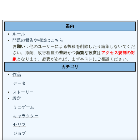
案内
ルール
問題の報告や相談はこちら
お願い
：他のユーザーによる投稿を削除したり編集しないでくだ
さい。添削、改行程度の
些細かつ頻繁な改変
は
アクセス規制の対
象
となります。必要があれば、まず本スレにご相談ください。
カテゴリ
作品
データ
ストーリー
設定
ミニゲーム
キャラクター
セリフ
ジョブ