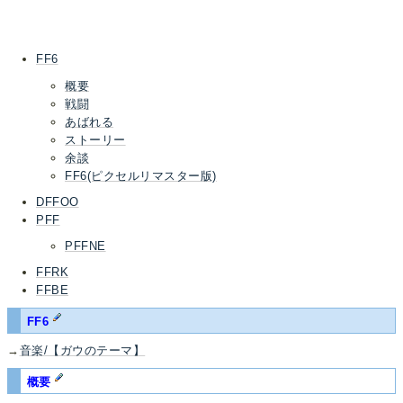
FF6
概要
戦闘
あばれる
ストーリー
余談
FF6(ピクセルリマスター版)
DFFOO
PFF
PFFNE
FFRK
FFBE
FF6
→
音楽/【ガウのテーマ】
概要