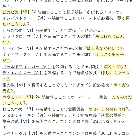
ルト
」
ピカピカ【VI】
?
を装備することで超必殺技「
あばれる：メテオ
」
インパクトクロー【VI】
を装備することでバースト超必殺技「
獣ヶ原
だいこうしん
?
」
とらのつめ【VI】
を装備することで閃技「
とびかかる
」
レッドグローブ【VI】
を装備することで★6閃技「
あばれるじゅん
び
?
」
サバイバー【VI】
を装備することで★6閃技「
破天荒なやせいじ
?
」
ダイアフィスト【VI】
を装備することで★6閃技「
ほしにくチャー
ジ
?
」
ゴールドフィンガー【VI】
を装備することで★7閃技「
連閃・ガウ
?
」
デュエルクロー【VI】
を装備することで超絶必殺技「
ほしにくブース
ト
?
」
雷の爪【VI】
を装備することでリミットチェイン超必殺技「
絆・ガウ
天命
?
」
ガウモデル【VI】
?
を装備することでオーバーフロー奥義「
まものとだ
いこうしん
?
」
ねこのつめ【VI】
を装備することで覚醒奥義「
やせいじおおあばれ
?
」
メタルジャーキン【VI】
を装備することで覚醒奥義「
落撃の獣爪
?
」
飛竜の爪【VI】
を装備することでシンクロ奥義「
あばれる：Xカッ
ター
」
ラグナックル【VI】
を装備することでシンクロ奥義「
あばれる：コン