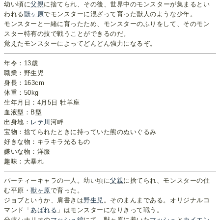
幼い頃に
父親
に捨てられ、その後、世界中のモンスターが集まるとい
われる
獣ヶ原
でモンスターに混ざって育った獣人のような少年。
モンスターと一緒に育ったため、モンスターのふりをして、そのモン
スター特有の技で戦うことができるのだ。
覚えたモンスターによってどんどん強力になるぞ。
年令：13歳
職業：野生児
身長：163cm
体重：50kg
生年月日：4月5日 牡羊座
血液型：B型
出身地：
レテ川
河畔
宝物：捨てられたときに持っていた熊のぬいぐるみ
好きな物：キラキラ光るもの
嫌いな物：洋服
趣味：大暴れ
パーティーキャラの一人。幼い頃に
父親
に捨てられ、モンスターの住
む平原・
獣ヶ原
で育った。
ジョブというか、肩書きは
野生児
。そのまんまである。オリジナルコ
マンド「
あばれる
」はモンスターになりきって戦う。
分岐シナリオの
マッシュ編
にて、獣ヶ原に着いた
マッシュ
と
カイエン