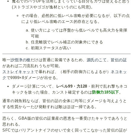
魔石でのパラUPを活用しまくっている自分もガウは使えると思う
(ストラゴスやゴゴが逸材というのにも同意)。
その場合、必然的に低レベル攻略が必要になるが、以下の点
により低レベル攻略のエース的存在となる。
使い方によっては序盤から低レベルでも高火力を発揮
可能
任意離脱でレベル補正の対象外にできる
初期ステータスが高い
唯一
沙悟浄の槍
だけは普通に装備できるため、
源氏のこて
、
皆伝の証
があれば二刀流乱れうちが可能。
ストレイキャット
で暴れれば、（相手の防御力にもよるが）
ネコキッ
ク
で9999×8ダメージが出せる。
ダメージ計算について、
レベル99・力128
・前列で乱れ撃ちネコ
キックを放った場合、カンスト確定するのは
防御力185以下
。
通常の雑魚戦ならば、皆伝の証の全体に均等にダメージを与えようと
する性質から一たび発動すれば敵はほぼ一掃である。
恐らく、GBA版の皆伝の証量産の恩恵を一番受けたキャラであろうと
思われる。
SFCではバリアントナイフのせいで全く回ってこなかった皆伝の証が