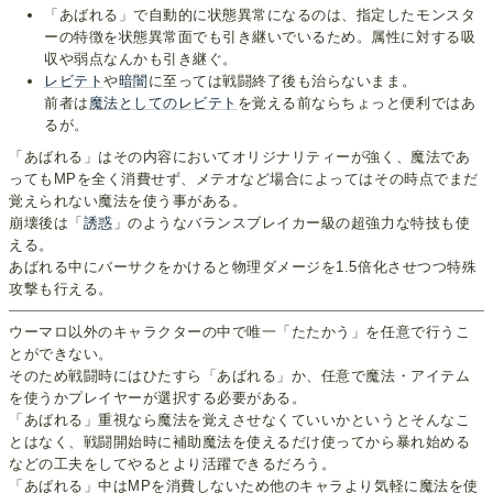
「あばれる」で自動的に状態異常になるのは、指定したモンスタ
ーの特徴を状態異常面でも引き継いでいるため。属性に対する吸
収や弱点なんかも引き継ぐ。
レビテト
や
暗闇
に至っては戦闘終了後も治らないまま。
前者は
魔法としてのレビテト
を覚える前ならちょっと便利ではあ
るが。
「あばれる」はその内容においてオリジナリティーが強く、魔法であ
ってもMPを全く消費せず、メテオなど場合によってはその時点でまだ
覚えられない魔法を使う事がある。
崩壊後は「
誘惑
」のようなバランスブレイカー級の超強力な特技も使
える。
あばれる中にバーサクをかけると物理ダメージを1.5倍化させつつ特殊
攻撃も行える。
ウーマロ以外のキャラクターの中で唯一「たたかう」を任意で行うこ
とができない。
そのため戦闘時にはひたすら「あばれる」か、任意で魔法・アイテム
を使うかプレイヤーが選択する必要がある。
「あばれる」重視なら魔法を覚えさせなくていいかというとそんなこ
とはなく、戦闘開始時に補助魔法を使えるだけ使ってから暴れ始める
などの工夫をしてやるとより活躍できるだろう。
「あばれる」中はMPを消費しないため他のキャラより気軽に魔法を使