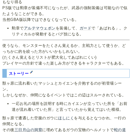
もなり得る
PS版では勲章が装備不可になったが、武器の強制装備は可能なので似
たようなことができる。
当然GBA版以降ではできなくなっている。
勲章で
アルテマウェポン
を装備して、
ガード
で「あばれる」。ク
リティカルが発動するとバグ技になる。
使うなら、モンスターをたくさん覚えるか、主戦力として使うか、ど
っちかに的を絞った方がいいかもしれない。
(たくさん覚えるとリストが肥大化してあばれにくい)
プレイヤーの方針で違った楽しみ方ができるキャラクターでもある。
ストーリー
獣ヶ原に流れ着いたマッシュとカイエンを介抱するのが初登場シー
ン。
しかしなぜか、仲間になるイベントではこの辺はスルーされている。
一応お礼の場所を説明する時にカイエンが立っていた所を「お前
達が流れ着いていた所」と言っていたから覚えてはいた模様。
獣ヶ原で遭遇した空腹のガウに
ほしにく
を与えるとなつかれ、一行の
仲間となる。
その後
三日月山の洞窟
に埋めてあるガウの宝物のヘルメットで
蛇の道