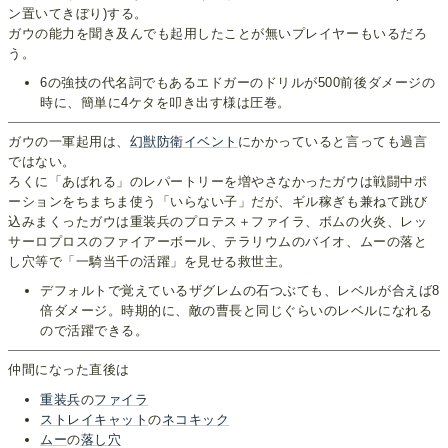
ン置いてきぼり)する。
ガウの能力を聞き及んでも起用したことが無いプレイヤーもいるだろ
う。
6の強技の代名詞でもあるエドガーのドリルが500前後ダメージの
時に、簡単に4ケタを叩き出す様は圧巻。
ガウの一軍起用は、
幻獣防衛イベント
にかかっていると言っても過言
ではない。
ろくに「あばれる」のレパートリーを増やさなかったガウは戦闘中ポ
ーションをちまちま使う「いらない子」だが、ギル稼ぎも兼ねて跳び
込みまくったガウは重装兵のプロテス＋ファイラ、ボムの火炎、レッ
サーロプロスのファイアーボール、テラリウムのバイオ、ムーの落と
し穴等で「一騎当千の活躍」を見せる救世主。
デフォルトで覚えているザグレムの石つぶても、レベルが合えば8
倍ダメージ。時期的に、敵の曹長と同じぐらいのレベルになれる
ので活躍できる。
仲間になった直後は
重装兵
の
ファイラ
ストレイキャット
の
ネコキック
ムー
の
落し穴