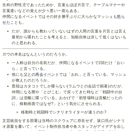
生粋の野性児であったためか、言葉もほぼ片言で、テーブルマナーや
言葉遣いなどの覚えが少々悪い一面もある。
仲間になるイベントではその好き勝手ぶりに大らかなマッシュも
怒ら
せた
ことも。
だが、誰からも教わっていないはずの人間の言葉を片言とは言え
最初から喋れたことを考えると、知能自体は決して低くはないも
のと思われる。
ガウの本名はなんというのだろうか。
一人称は自分の名前だが、仲間になるイベントで2回だけ「おい
ら」と言っている。
他にも
父との再会イベント
では「おれ」と言っている。マッシュ
が教えたのだろうか。
普段はカタコトでしか喋らない(ラムウとの会話で顕著)のだが、
仲間になる際や「とびこむ」で戻ってきた時など「戦闘中の台
詞」は流暢に喋っている。おかげで「初登場時は流暢だったの
に、移動画面ではなぜ?」という気分にさせられる。
移動時と戦闘時でシナリオライターが違うのか?
文芸統括をする部署は当時のスクウェアに存在せず、坂口氏がシナリ
オ原案を書いて、イベント制作担当者や各スタッフがアイデアを出し