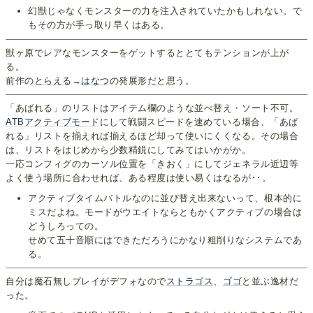
幻獣じゃなくモンスターの力を注入されていたかもしれない。で
もその方が手っ取り早くはある。
獣ヶ原でレアなモンスターをゲットするととてもテンションが上が
る。
前作の
とらえる
→
はなつ
の発展形だと思う。
「あばれる」のリストはアイテム欄のような並べ替え・ソート不可。
ATBアクティブモード
にして戦闘スピードを速めている場合、「あば
れる」リストを揃えれば揃えるほど却って使いにくくなる。その場合
は、リストをはじめから少数精鋭にしてみてはいかがか。
一応コンフィグのカーソル位置を「きおく」にしてジェネラル近辺等
よく使う場所に合わせれば、ある程度は使い易くはなるが･･。
アクティブタイムバトルなのに並び替え出来ないって、根本的に
ミスだよね。モードがウエイトならともかくアクティブの場合は
どうしろっての。
せめて五十音順にはできただろうにかなり粗削りなシステムであ
る。
自分は魔石無しプレイがデフォなので
ストラゴス
、
ゴゴ
と並ぶ逸材だ
った。