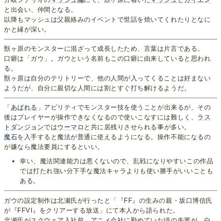
と出会い、仲間となる。
以降もマッシュは父親絡みのイベントで世話を焼いてくれたりとなに
かと縁が深い。
獣ヶ原のモンスターに混ざって成長したため、言葉は片言である。
口癖は「ガウ」。ガウという名前もこの口癖に由来していると思われ
る。
獣ヶ原は自分のテリトリーで、他の人間が入ってくることは好まない
ようだが、自分に親切な人間には割とすぐ打ち解けるようだ。
「
あばれる
」アビリティでモンスター技を使うことが出来るが、その
後はプレイヤーが操作できなくなるので使いこなすには難しく、
ラス
トダンジョン
では
ウーマロ
と共に居残りさせられる事が多い。
魔石
を入手すると魔法が普通に使えるようになる。操作不能になるの
が嫌なら魔法要員にするといい。
幸い、魔法関連能力は悪くないので、乱戦になりやすいこの作品
では打たれ強い分下手な魔法キャラよりも使い勝手がいいことも
ある。
ガウの設定制作は北瀬氏が行ったと「『FF』の生みの親・坂口博信氏
が『FFVI』をクリアーする放送」にて本人から語られた。
北瀬氏がスクウェア入社前、アニメ会社に勤めていた頃の先輩が、白