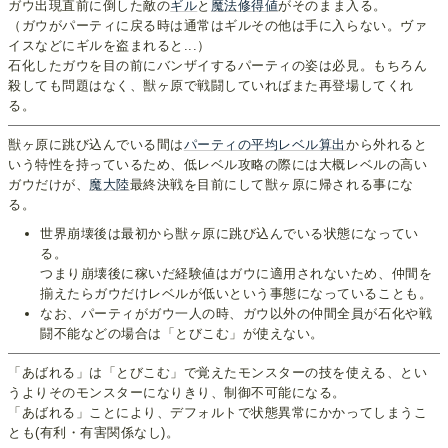
ガウ出現直前に倒した敵の
ギル
と
魔法修得値
がそのまま入る。
（ガウがパーティに戻る時は通常はギルその他は手に入らない。ヴァ
イスなどにギルを盗まれると...）
石化したガウを目の前にバンザイするパーティの姿は必見。もちろん
殺しても問題はなく、獣ヶ原で戦闘していればまた再登場してくれ
る。
獣ヶ原に跳び込んでいる間は
パーティの平均レベル算出
から外れると
いう特性を持っているため、低レベル攻略の際には大概レベルの高い
ガウだけが、
魔大陸
最終決戦を目前にして獣ヶ原に帰される事にな
る。
世界崩壊後は最初から獣ヶ原に跳び込んでいる状態になってい
る。
つまり崩壊後に稼いだ経験値はガウに適用されないため、仲間を
揃えたらガウだけレベルが低いという事態になっていることも。
なお、パーティがガウ一人の時、ガウ以外の仲間全員が石化や戦
闘不能などの場合は「とびこむ」が使えない。
「あばれる」は「とびこむ」で覚えたモンスターの技を使える、とい
うよりそのモンスターになりきり、制御不可能になる。
「あばれる」ことにより、デフォルトで状態異常にかかってしまうこ
とも(有利・有害関係なし)。