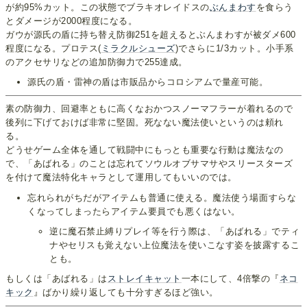
が約95%カット。この状態でブラキオレイドスの
ぶんまわす
を食らう
とダメージが2000程度になる。
ガウが源氏の盾に持ち替え防御251を超えるとぶんまわすが被ダメ600
程度になる。プロテス(
ミラクルシューズ
)でさらに1/3カット。小手系
のアクセサリなどの追加防御力で255達成。
源氏の盾・雷神の盾は市販品からコロシアムで量産可能。
素の防御力、回避率ともに高くなおかつスノーマフラーが着れるので
後列に下げておけば非常に堅固。死なない魔法使いというのは頼れ
る。
どうせゲーム全体を通して戦闘中にもっとも重要な行動は魔法なの
で、「あばれる」のことは忘れてソウルオブサマサやスリースターズ
を付けて魔法特化キャラとして運用してもいいのでは。
忘れられがちだがアイテムも普通に使える。魔法使う場面すらな
くなってしまったらアイテム要員でも悪くはない。
逆に魔石禁止縛りプレイ等を行う際は、「あばれる」でティ
ナやセリスも覚えない上位魔法を使いこなす姿を披露するこ
とも。
もしくは「あばれる」は
ストレイキャット
一本にして、4倍撃の『
ネコ
キック
』ばかり繰り返しても十分すぎるほど強い。