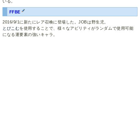
いる。
FFBE
2016/9/1に新たにレア召喚に登場した。JOBは野生児。
とびこむ
を使用することで、様々なアビリティがランダムで使用可能
になる運要素の強いキャラ。