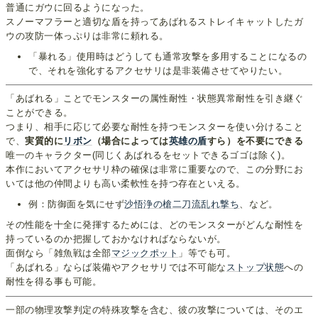
普通にガウに回るようになった。
スノーマフラーと適切な盾を持ってあばれるストレイキャットしたガ
ウの攻防一体っぷりは非常に頼れる。
「暴れる」使用時はどうしても通常攻撃を多用することになるの
で、それを強化するアクセサリは是非装備させてやりたい。
「あばれる」ことでモンスターの属性耐性・状態異常耐性を引き継ぐ
ことができる。
つまり、相手に応じて必要な耐性を持つモンスターを使い分けること
で、
実質的に
リボン
（場合によっては
英雄の盾
すら）を不要にできる
唯一のキャラクター(同じくあばれるをセットできるゴゴは除く)。
本作においてアクセサリ枠の確保は非常に重要なので、この分野にお
いては他の仲間よりも高い柔軟性を持つ存在といえる。
例：防御面を気にせず
沙悟浄の槍
二刀流
乱れ撃ち
、など。
その性能を十全に発揮するためには、どのモンスターがどんな耐性を
持っているのか把握しておかなければならないが。
面倒なら「雑魚戦は全部
マジックポット
」等でも可。
「あばれる」ならば装備やアクセサリでは不可能な
ストップ状態
への
耐性を得る事も可能。
一部の物理攻撃判定の特殊攻撃を含む、彼の攻撃については、そのエ