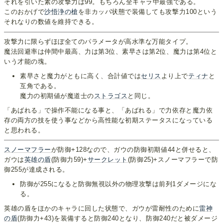
それを引いた素の攻撃力は99。もちろん全キャラ中最強である。
このおかげで
沙悟浄の槍
を非カッパ状態で装備しても攻撃力100という
それなりの数値を維持できる。
攻撃力に限らずほぼ全てのパラメータが高水準な万能タイプ。
魔法回避率は仲間中最高、力は第3位、素早さは第2位、魔力は第4位と
いう才能の塊。
素早さと魔力がともに高く、合計値では
セリス
より上で
ティナ
と
互角である。
魔力の初期値が魔道士の
ストラゴス
と同じ。
「あばれる」で操作不能になる事と、「あばれる」で力依存と魔力依
存の両方の技を使う事などから高性能な初期ステータスになっている
と思われる。
スノーマフラー
が防御+128なので、ガウの防御初期値44と併せると、
ガウは
英雄の盾
(防御力59)+
サークレット
(防御25)+スノーマフラーで防
御255が達成される。
防御が255になると防御無視以外の物理攻撃は前列1ダメージにな
る。
英雄の盾をほかのキャラに回した状態で、ガウが雷耐性のために
雷神
の盾
(防御力+43)を装備すると防御240となり、防御240だと被ダメージ