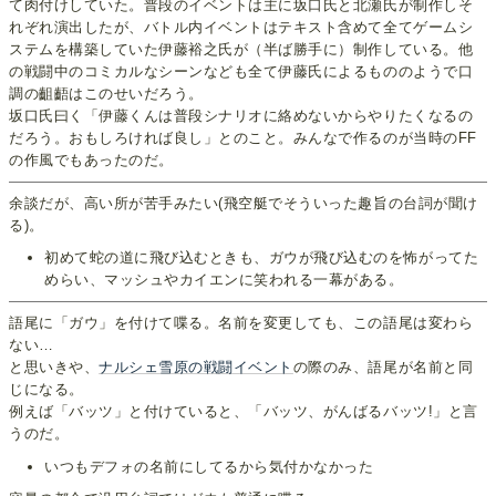
て肉付けしていた。普段のイベントは主に坂口氏と北瀬氏が制作しそ
れぞれ演出したが、バトル内イベントはテキスト含めて全てゲームシ
ステムを構築していた伊藤裕之氏が（半ば勝手に）制作している。他
の戦闘中のコミカルなシーンなども全て伊藤氏によるもののようで口
調の齟齬はこのせいだろう。
坂口氏曰く「伊藤くんは普段シナリオに絡めないからやりたくなるの
だろう。おもしろければ良し」とのこと。みんなで作るのが当時のFF
の作風でもあったのだ。
余談だが、高い所が苦手みたい(飛空艇でそういった趣旨の台詞が聞け
る)。
初めて蛇の道に飛び込むときも、ガウが飛び込むのを怖がってた
めらい、マッシュやカイエンに笑われる一幕がある。
語尾に「ガウ」を付けて喋る。名前を変更しても、この語尾は変わら
ない…
と思いきや、
ナルシェ雪原の戦闘イベント
の際のみ、語尾が名前と同
じになる。
例えば「バッツ」と付けていると、「バッツ、がんばるバッツ!」と言
うのだ。
いつもデフォの名前にしてるから気付かなかった