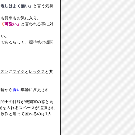
仕返しはよく無い」
と言う気持
車
も
貨車
もお気に入り。
くて
可愛い」
と言われる事に対
しい。
スであるらしく、
標準軌の機関
ーズン
に
マイク
と
レックス
と共
車輪から
青い
車輪に変更され
機関士の目線が機関室の窓と高
足を入れるスペースが追加され
原作と違って座れるのは1人