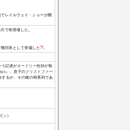
城
でレイルウェイ・ショーが開
1作
で初登場した。
。
*6
プ機関車
として登場した
。
いう記述が
オードリー牧師
が執
ways
』、息子の
クリストファー
在するが、その後の時系列であ
ーズン
）