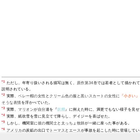
*1
ただし、年寄り扱いされる描写は無く、
原作第34巻
では若者として描かれて
説明されている。
*2
実際、
ベレー帽の女性
と
クリーム色の服と黒いスカートの女性
に
「小さい」
そうな表情
を浮かべていた。
*3
実際、
マリオン
が
自分
達を『
妖精
』に例えた時に、満更でもない様子を見せ
*4
実際、紙吹雪を雪に見立てて降らし、デイジーを喜ばせた。
*5
しかし、機関室に
彼の機関士
と
太っちょ牧師
が一緒に座った事がある。
*6
アメリカ
の炭鉱の出口で
トーマス
と
エース
が事故を起こした時に登場してい