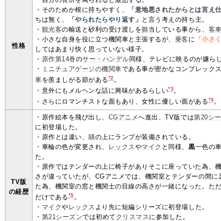
・そのためか根に持ちやすく、
「意地悪されたからとは言え
ちは無く、
「やられたらやり返す」
と言う考えの持ち主。
・
観光客
の輸送と砂利の受け渡しを担当している事から、
客
・小さな自身を役に立つ機関車と主張するが、
乗客
に
「小さ
性格
してはあまり快く思っていない様子。
・
原作第14巻
の
サー・ハンデル
同様、テレビに映るのが嫌ら
・
ミニチュアゲージの機関車
である事が密かなコンプレック
*2
車
を羨ましがる節がある
。
*3
・意外にもメルヘンな話に興味があるらしい
。
*4
・さらにロマンチストな面もあり、女性に優しい面がある
。
・原作絵本を飛び出し、
CGアニメ
へ進出、TV版では
第20シ
に初登場した。
・原作とは違い、頭の上にランプが装備されている。
・車輪の色が変更され、
レックス
や
マイク
と同様、
黒
一色の
た。
・原作ではテンダーの上に椅子がありそこに座っていた為、
さが違っていたが、CGアニメでは、機関室とテンダーの間に
TV版
た為、機関室の窓と機関士の目線の高さが一緒になった。ただ
の経歴
*5
だけである
。
・
マイク
や
レックス
より先に短編シリーズに初登場した。
・
第21シーズン
では初めて
クリスマス
に参加した。