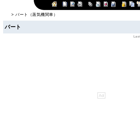
> バート（蒸気機関車）
バート
Las