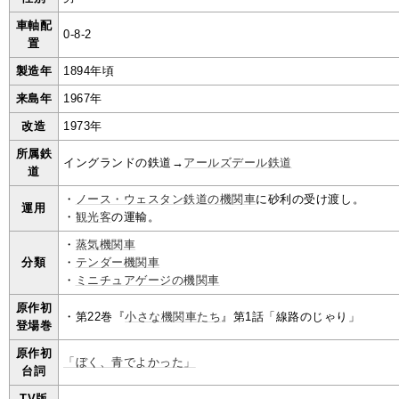
車軸配
0-8-2
置
製造年
1894年頃
来島年
1967年
改造
1973年
所属鉄
イングランドの鉄道→
アールズデール鉄道
道
・
ノース・ウェスタン鉄道の機関車
に砂利の受け渡し。
運用
・
観光客
の運輸。
・
蒸気機関車
分類
・
テンダー機関車
・
ミニチュアゲージの機関車
原作初
・第22巻『
小さな機関車たち
』第1話「線路のじゃり」
登場巻
原作初
「ぼく、青でよかった」
台詞
TV版