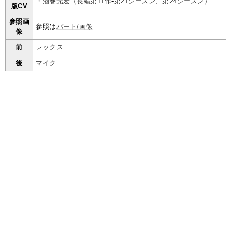
・
酒巻光宏
（
長編第11作
-
第21シーズン
、
第24シーズン
）
版CV
参照画
参照は
バート/画像
像
前
レックス
後
マイク