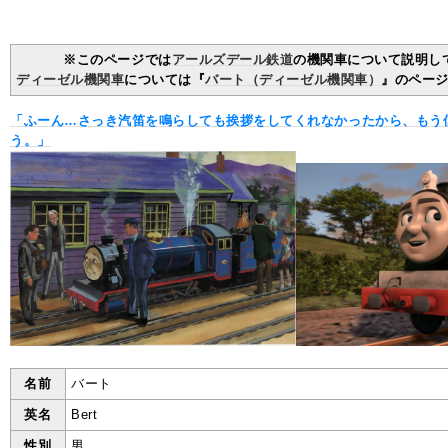
※このページでは
アールズデール鉄道
の機関車について説明し
ディーゼル機関車
については『
バート（ディーゼル機関車）
』のペー
「ふーん…さっき汽笛を鳴らしても挨拶をしてくれなかったから、もう
う。」
名前
バート
英名
Bert
性別
男