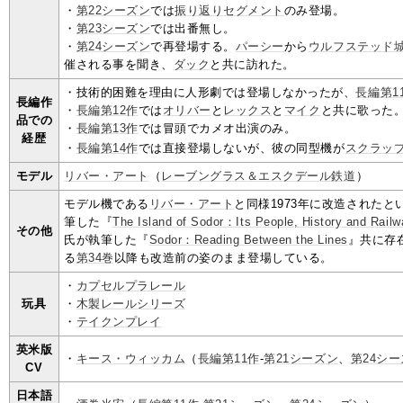
・
第22シーズン
では
振り返り
セグメント
のみ登場。
・
第23シーズン
では出番無し。
・
第24シーズン
で再登場する。
パーシー
から
ウルフステッド
催される事を聞き、
ダック
と共に訪れた。
・技術的困難を理由に人形劇では登場しなかったが、
長編第1
長編作
・
長編第12作
では
オリバー
と
レックス
と
マイク
と共に歌った
品での
・
長編第13作
では冒頭でカメオ出演のみ。
経歴
・
長編第14作
では直接登場しないが、彼の同型機が
スクラッ
モデル
リバー・アート
（
レーブングラス＆エスクデール鉄道
）
モデル機である
リバー・アート
と同様1973年に改造されたと
筆した『
The Island of Sodor：Its People, History and Rail
その他
氏が執筆した『
Sodor：Reading Between the Lines
』共に存
る
第34巻
以降も改造前の姿のまま登場している。
・
カプセルプラレール
玩具
・
木製レールシリーズ
・
テイクンプレイ
英米版
・
キース・ウィッカム
（
長編第11作
-
第21シーズン
、
第24シ
CV
日本語