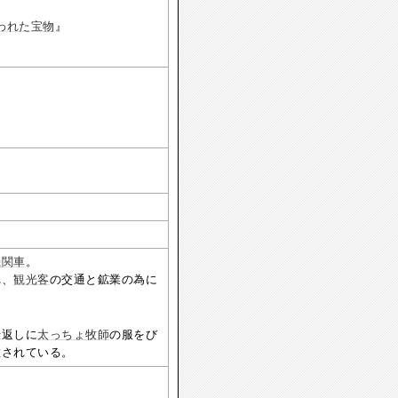
失われた宝物
』
機関車
。
れ、
観光客
の交通と鉱業の為に
仕返しに
太っちょ牧師
の服をび
教されている。