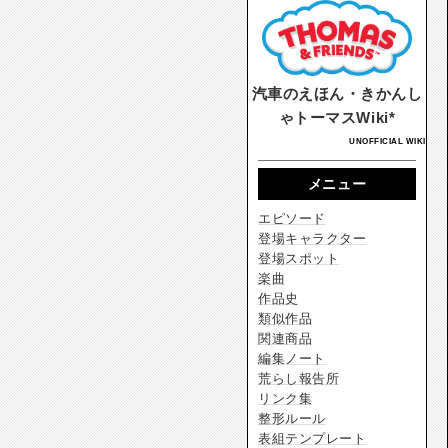
汽車のえほん・きかんし
ゃトーマスWiki*
UNOFFICIAL WIKI
メニュー
エピソード
登場キャラクター
登場スポット
楽曲
作品史
類似作品
関連商品
編集ノート
荒らし報告所
リンク集
整形ルール
表組テンプレート