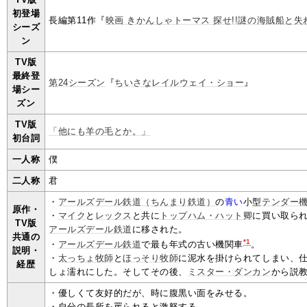
初登場
長編第11作『
映画 きかんしゃトーマス 探せ!!謎の海賊船と
シーズ
ン
TV版
最終登
第24シーズン
『
ちいさなレイルウェイ・ショー
』
場シー
ズン
TV版
「他にも羊の毛とか。」
初台詞
一人称
僕
二人称
君
・
アールズデール鉄道（ちんまり鉄道）
の
青い
小型
テンダー
原作・
・
マイク
と
レックス
と共に
トップハム・ハット卿
に買い取ら
TV版
アールズデール鉄道
に移された。
共通の
*1
・
アールズデール鉄道
で最も年式の古い機関車
。
説明・
・
太っちょ牧師
と
ほっそり牧師
に泥水を掛けられてしまい、
経歴
しょ濡れにした。そしてその後、
ミスター・ダンカン
から説
・優しくて友好的だが、時に腹黒い面をみせる。
・自分の長所を罵られると激怒する。