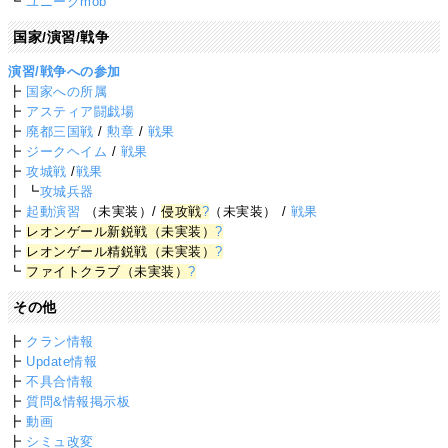
┗
ユニークmob
国家/演習/戦争
演習/戦争への参加
┣
国家への所属
┣
アスティア闘戯場
┣
廃都三国戦
/
勲章
/
戦果
┣
ジークヘイム
/
戦果
┣
攻城戦
/
戦果
┃ ┗
攻城兵器
┣
起動演習
（未実装）/
侵攻戦
?
（未実装） /
戦果
┣
レオンゲール新鋭戦（未実装）
?
┣
レオンゲール精鋭戦（未実装）
?
┗
ファイトクラブ（未実装）
?
その他
┣
クラン情報
┣
Update情報
┣
不具合情報
┣
質問&情報掲示板
┣
動画
┣
シミュ改変