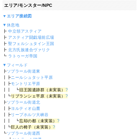
エリア/モンスター/NPC
▼エリア接続図
▼休息地
┣
中立領アスティア
┣
アスティア闘戯場前広場
┣
聖フェルシュタイン王国
┣
北方氏族連合ヴァリク
┗
ラトゥーガ帝国
▼フィールド
┣
ソプラール街道東
┃┣
ニールシュタット平原
┃┣
モントリエ平原
┃┃ ┗
旧王国遺跡群（未実装）
?
┃┗
リブランシェ平原（未実装）
?
┣
ソプラール街道北
┃┣
ヨルティオ山麓
┃┣
リープホルツ大峡谷
┃┃ ┗
忘却の都（未実装）
?
┃┗
巨人の椅子（未実装）
?
┗
ソプラール街道西