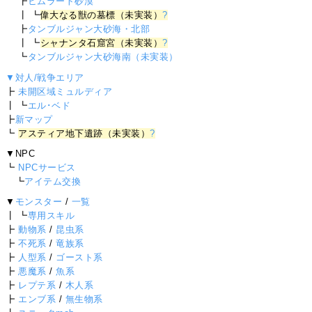
┣
ヒムラート砂漠
┃ ┗
偉大なる獣の墓標（未実装）
?
┣
タンブルジャン大砂海・北部
┃ ┗
シャナンタ石窟宮（未実装）
?
┗
タンブルジャン大砂海南（未実装）
▼対人/戦争エリア
┣
未開区域ミュルディア
┃ ┗
エル･ベド
┣
新マップ
┗
アスティア地下遺跡（未実装）
?
▼NPC
┗
NPCサービス
┗
アイテム交換
▼
モンスター
/
一覧
┃ ┗
専用スキル
┣
動物系
/
昆虫系
┣
不死系
/
竜族系
┣
人型系
/
ゴースト系
┣
悪魔系
/
魚系
┣
レプテ系
/
木人系
┣
エンブ系
/
無生物系