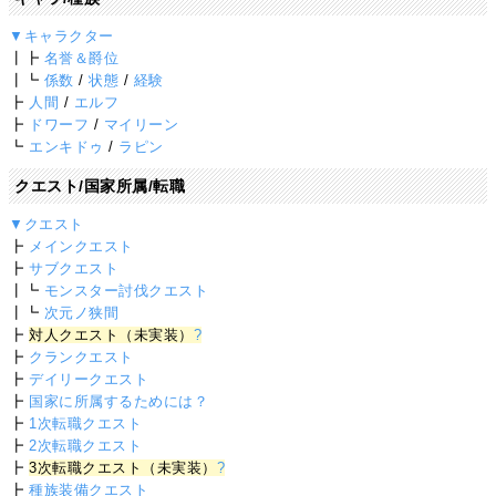
▼キャラクター
┃┣
名誉＆爵位
┃┗
係数
/
状態
/
経験
┣
人間
/
エルフ
┣
ドワーフ
/
マイリーン
┗
エンキドゥ
/
ラピン
クエスト/国家所属/転職
▼クエスト
┣
メインクエスト
┣
サブクエスト
┃┗
モンスター討伐クエスト
┃┗
次元ノ狭間
┣
対人クエスト（未実装）
?
┣
クランクエスト
┣
デイリークエスト
┣
国家に所属するためには？
┣
1次転職クエスト
┣
2次転職クエスト
┣
3次転職クエスト（未実装）
?
┣
種族装備クエスト