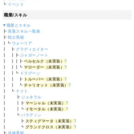
┗
イベント
職業/スキル
▼職業とスキル
┣
実装スキル一覧表
┣
戦士系統
┃┗
ウォーリア
┃ ┣
グラディエイター
┃ ┃┣
ジャガーノート
┃ ┃┃┣
ベルセルク（未実装）
?
┃ ┃┃┗
マローダー（未実装）
?
┃ ┃┗
ドラグーン
┃ ┃ ┣
トルーパー（未実装）
?
┃ ┃ ┗
チャリオット（未実装）
?
┃ ┗
ナイト
┃ ┣
ジェネラル
┃ ┃┣
マーシャル（未実装）
?
┃ ┃┗
イモータル（未実装）
?
┃ ┗
パラディン
┃ ┣
スティグマータ（未実装）
?
┃ ┗
グランドクロス（未実装）
?
┣
斥候系統