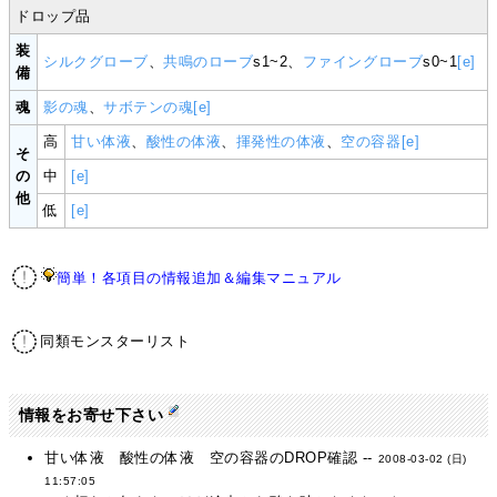
ドロップ品
装
シルクグローブ
、
共鳴のローブ
s1~2、
ファイングローブ
s0~1
[e]
備
魂
影の魂
、
サボテンの魂
[e]
高
甘い体液
、
酸性の体液
、
揮発性の体液
、
空の容器
[e]
そ
の
中
[e]
他
低
[e]
簡単！各項目の情報追加＆編集マニュアル
同類モンスターリスト
情報をお寄せ下さい
甘い体液 酸性の体液 空の容器のDROP確認 --
2008-03-02 (日)
11:57:05