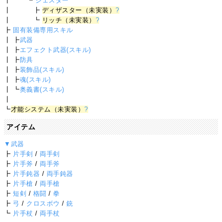
┃ ┗
ジェスター
┃ ┣
ディザスター（未実装）
?
┃ ┗
リッチ（未実装）
?
┣
固有装備専用スキル
┃ ┣
武器
┃ ┣
エフェクト武器(スキル)
┃ ┣
防具
┃ ┣
装飾品(スキル)
┃ ┣
魂(スキル)
┃ ┗
奥義書(スキル)
┃
┗
才能システム（未実装）
?
アイテム
▼武器
┣
片手剣
/
両手剣
┣
片手斧
/
両手斧
┣
片手鈍器
/
両手鈍器
┣
片手槍
/
両手槍
┣
短剣
/
格闘
/
拳
┣
弓
/
クロスボウ
/
銃
┗
片手杖
/
両手杖