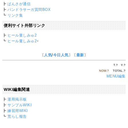
┣
ぱんさが通信
┣
パンドラサーガ質問BOX
┗
リンク集
便利サイト外部リンク
┣
ヒール量しみゅ2
┗
ヒール量しみゅ2+
〔
人気
/
今日人気
〕〔
最新
〕
T.
?
Y.
?
NOW.
?
TOTAL.
?
MENU編集
WIKI編集関連
┣
運用掲示板
┣
サンプルWIKI
┣
練習用WIKI
┗
荒らし報告