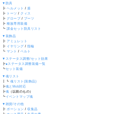
▼防具
┣
ヘルメット
/
盾
┣
トーソ
/
クィス
┣
グローブ
/
ブーツ
┣
種族専用装備
┗
課金セット防具リスト
▼装飾品
┣
アミュレット
┣
イヤリング
/
指輪
┗
マント
/
ベルト
▼ステータス調整/セット効果
┣
●ステータス調整装備一覧
┗
セット装備
▼魂リスト
┃┗
魂リスト(装飾品)
┣
魂とMob対応
┣
魂
（以前のもの）
┗
イベントマップ魂
▼雑貨/その他
┣
ポーション
/
収集品