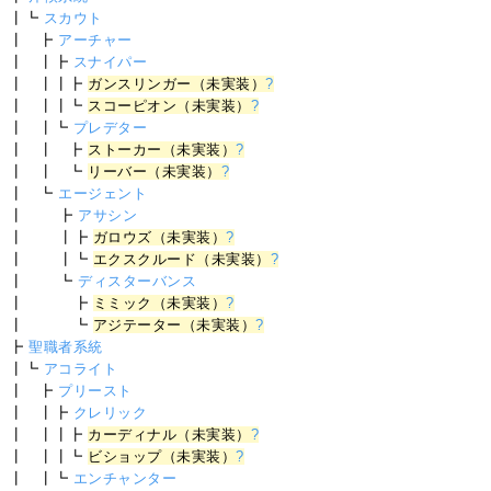
┃┗
スカウト
┃ ┣
アーチャー
┃ ┃┣
スナイパー
┃ ┃┃┣
ガンスリンガー（未実装）
?
┃ ┃┃┗
スコーピオン（未実装）
?
┃ ┃┗
プレデター
┃ ┃ ┣
ストーカー（未実装）
?
┃ ┃ ┗
リーバー（未実装）
?
┃ ┗
エージェント
┃ ┣
アサシン
┃ ┃┣
ガロウズ（未実装）
?
┃ ┃┗
エクスクルード（未実装）
?
┃ ┗
ディスターバンス
┃ ┣
ミミック（未実装）
?
┃ ┗
アジテーター（未実装）
?
┣
聖職者系統
┃┗
アコライト
┃ ┣
プリースト
┃ ┃┣
クレリック
┃ ┃┃┣
カーディナル（未実装）
?
┃ ┃┃┗
ビショップ（未実装）
?
┃ ┃┗
エンチャンター