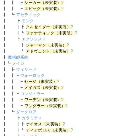
┃ ┃ ┣
シーカー（未実装）
?
┃ ┃ ┗
エピック（未実装）
?
┃ ┗
アセティック
┃ ┣
モンク
┃ ┃┣
クルセイダー（未実装）
?
┃ ┃┗
ファナティック（未実装）
?
┃ ┗
エクソシスト
┃ ┣
シャーマン（未実装）
?
┃ ┗
アドヴェント（未実装）
?
┣
魔術師系統
┃┗
メイジ
┃ ┣
ウィザード
┃ ┃┣
ウォーロック
┃ ┃┃┣
セージ（未実装）
?
┃ ┃┃┗
メイガス（未実装）
?
┃ ┃┗
コンジュラー
┃ ┃ ┣
ワーデン（未実装）
?
┃ ┃ ┗
ワンダラー（未実装）
?
┃ ┗
ダークロア
┃ ┣
カラミティ
┃ ┃┣
ケイオス（未実装）
?
┃ ┃┗
ディアボロス（未実装）
?