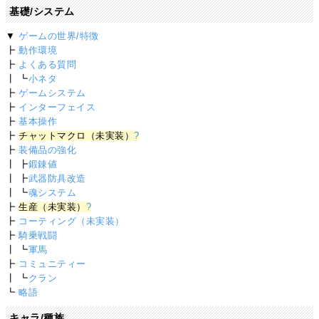
基礎/システム
▼
ゲームの世界/特徴
┣
動作環境
┣
よくある質問
┃ ┗
小ネタ
┣
ゲームシステム
┣
インターフェイス
┣
基本操作
┣
チャットマクロ（未実装）
?
┣
装備品の強化
┃ ┣
鍛錬値
┃ ┣
武器防具改造
┃ ┗
魂システム
┣
生産（未実装）
?
┣
コーティング（未実装）
┣
騎乗戦闘
┃ ┗
軍馬
┣
コミュニティー
┃ ┗
クラン
┗
略語
キャラ/種族