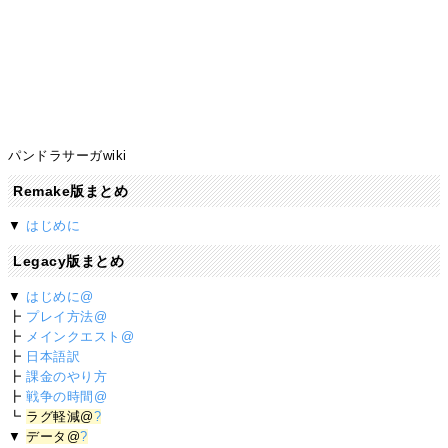
パンドラサーガwiki
Remake版まとめ
▼
はじめに
Legacy版まとめ
▼
はじめに@
┣
プレイ方法@
┣
メインクエスト@
┣
日本語訳
┣
課金のやり方
┣
戦争の時間@
┗
ラグ軽減@
?
▼
データ@
?