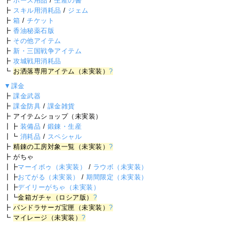
┣
ホース用品
/
生産の書
┣
スキル用消耗品
/
ジェム
┣
箱
/
チケット
┣
香油秘薬石版
┣
その他アイテム
┣
新・三国戦争アイテム
┣
攻城戦用消耗品
┗
お洒落専用アイテム（未実装）
?
▼課金
┣
課金武器
┣
課金防具
/
課金雑貨
┣ アイテムショップ（未実装）
┃┣
装備品
/
鍛錬・生産
┃┗
消耗品
/
スペシャル
┣
精錬の工房対象一覧（未実装）
?
┣ がちゃ
┃┣
マーイボゥ（未実装）
/
ラウボ（未実装）
┃┣
おてがる（未実装）
/
期間限定（未実装）
┃┣
デイリーがちゃ（未実装）
┃┗
金箱ガチャ（ロシア版）
?
┣
パンドラサーガ宝匣（未実装）
?
┗
マイレージ（未実装）
?