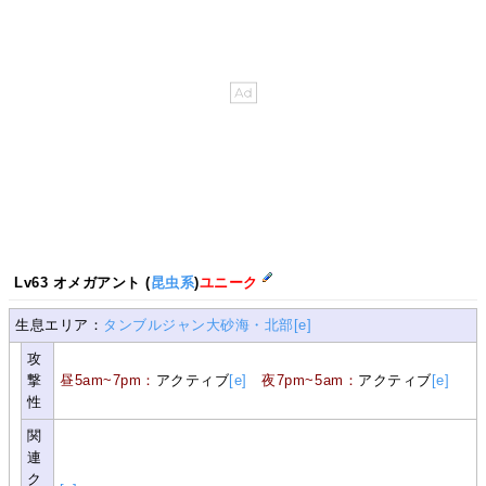
Lv63 オメガアント (
昆虫系
)
ユニーク
生息エリア：
タンブルジャン大砂海・北部
[e]
攻
撃
昼5am~7pm：
アクティブ
[e]
夜7pm~5am：
アクティブ
[e]
性
関
連
ク