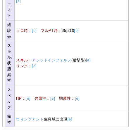
[e]
エ
ス
ト
経
験
ソロ時：
[e]
フルPT時：
35,210
[e]
値
ス
キ
ル/
スキル：
アシッドインフェルノ
(射撃型)
[e]
状
リンク：
[e]
態
異
常
ス
ペ
HP：
[e]
強属性：
[e]
弱属性：
[e]
ッ
ク
備
ウィングアント
生息域に出現
[e]
考