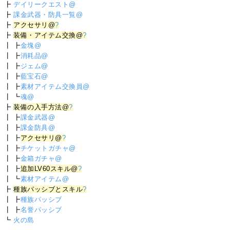
┣
デイリークエスト@
┣
課金武器・防具一覧@
┣
アクセサリ@
?
┣
装備・アイテム交換@
?
┃ ┣
金塊@
┃ ┣
消耗品@
┃ ┣
ジェム@
┃ ┣
藍宝石@
┃ ┣
素材アイテム交換員@
┃ ┗
魂@
┣
装備の入手方法@
?
┃ ┣
課金武器@
┃ ┣
課金防具@
┃ ┣
アクセサリ@
?
┃ ┣
チケットガチャ@
┃ ┣
金箱ガチャ@
┃ ┣
追加LV60スキル@
?
┃ ┗
素材アイテム@
┣
種族パッシブとスキル
?
┃ ┣
種族パッシブ
┃ ┣
名誉パッシブ
┗
火の島