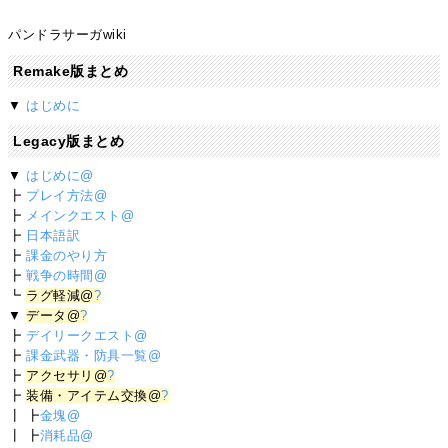
パンドラサーガwiki
Remake版まとめ
▼
はじめに
Legacy版まとめ
▼
はじめに@
┣
プレイ方法@
┣
メインクエスト@
┣
日本語訳
┣
課金のやり方
┣
戦争の時間@
┗
ラグ軽減@
?
▼
データ@
?
┣
デイリークエスト@
┣
課金武器・防具一覧@
┣
アクセサリ@
?
┣
装備・アイテム交換@
?
┃ ┣
金塊@
┃ ┣
消耗品@