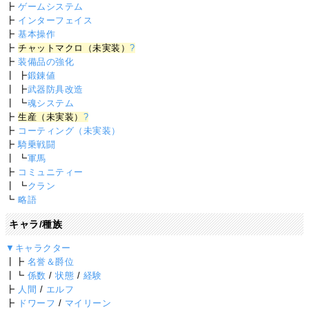
┣
ゲームシステム
┣
インターフェイス
┣
基本操作
┣
チャットマクロ（未実装）
?
┣
装備品の強化
┃ ┣
鍛錬値
┃ ┣
武器防具改造
┃ ┗
魂システム
┣
生産（未実装）
?
┣
コーティング（未実装）
┣
騎乗戦闘
┃ ┗
軍馬
┣
コミュニティー
┃ ┗
クラン
┗
略語
キャラ/種族
▼キャラクター
┃┣
名誉＆爵位
┃┗
係数
/
状態
/
経験
┣
人間
/
エルフ
┣
ドワーフ
/
マイリーン