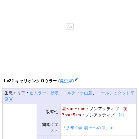
Lv22 キャリオンクロウラー (
昆虫系
)
生息エリア：
ヒムラート砂漠
、
ヨルティオ山麓
、
ニールシュタット平
原
[e]
昼5am~7pm：
ノンアクティブ
夜
攻撃性
7pm~5am：
ノンアクティブ
[e]
関連クエ
「
少年の夢-騎士への道
」
[e]
スト