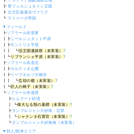
┣
アスティア闘戯場前広場
┣
聖フェルシュタイン王国
┣
北方氏族連合ヴァリク
┗
ラトゥーガ帝国
▼フィールド
┣
ソプラール街道東
┃┣
ニールシュタット平原
┃┣
モントリエ平原
┃┃ ┗
旧王国遺跡群（未実装）
?
┃┗
リブランシェ平原（未実装）
?
┣
ソプラール街道北
┃┣
ヨルティオ山麓
┃┣
リープホルツ大峡谷
┃┃ ┗
忘却の都（未実装）
?
┃┗
巨人の椅子（未実装）
?
┗
ソプラール街道西
┣
ヒムラート砂漠
┃ ┗
偉大なる獣の墓標（未実装）
?
┣
タンブルジャン大砂海・北部
┃ ┗
シャナンタ石窟宮（未実装）
?
┗
タンブルジャン大砂海南（未実装）
▼対人/戦争エリア