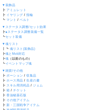
▼装飾品
┣
アミュレット
┣
イヤリング
/
指輪
┗
マント
/
ベルト
▼ステータス調整/セット効果
┣
●ステータス調整装備一覧
┗
セット装備
▼魂リスト
┃┗
魂リスト(装飾品)
┣
魂とMob対応
┣
魂
（以前のもの）
┗
イベントマップ魂
▼雑貨/その他
┣
ポーション
/
収集品
┣
ホース用品
/
生産の書
┣
スキル用消耗品
/
ジェム
┣
箱
/
チケット
┣
香油秘薬石版
┣
その他アイテム
┣
新・三国戦争アイテム
┣
攻城戦用消耗品