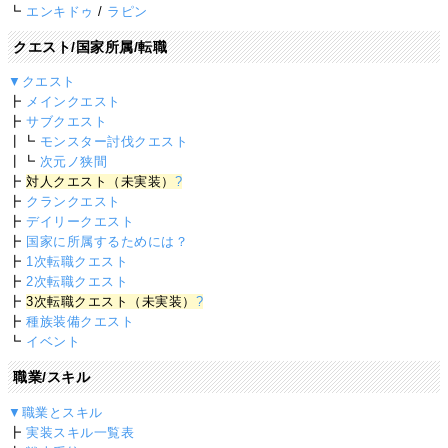
┗
エンキドゥ
/
ラピン
クエスト/国家所属/転職
▼クエスト
┣
メインクエスト
┣
サブクエスト
┃┗
モンスター討伐クエスト
┃┗
次元ノ狭間
┣
対人クエスト（未実装）
?
┣
クランクエスト
┣
デイリークエスト
┣
国家に所属するためには？
┣
1次転職クエスト
┣
2次転職クエスト
┣
3次転職クエスト（未実装）
?
┣
種族装備クエスト
┗
イベント
職業/スキル
▼職業とスキル
┣
実装スキル一覧表