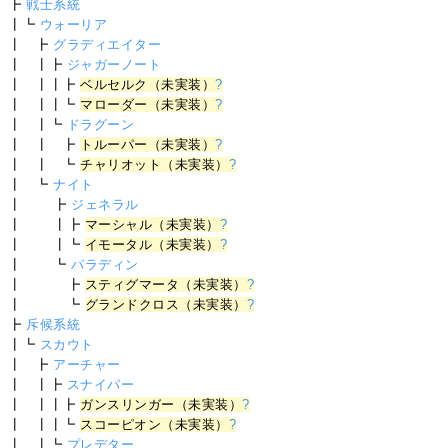
┣
戦士系統
┃┗
ウォーリア
┃ ┣
グラディエイター
┃ ┃┣
ジャガーノート
┃ ┃┃┣
ベルセルク（未実装）
?
┃ ┃┃┗
マローダー（未実装）
?
┃ ┃┗
ドラグーン
┃ ┃ ┣
トルーパー（未実装）
?
┃ ┃ ┗
チャリオット（未実装）
?
┃ ┗
ナイト
┃ ┣
ジェネラル
┃ ┃┣
マーシャル（未実装）
?
┃ ┃┗
イモータル（未実装）
?
┃ ┗
パラディン
┃ ┣
スティグマータ（未実装）
?
┃ ┗
グランドクロス（未実装）
?
┣
斥候系統
┃┗
スカウト
┃ ┣
アーチャー
┃ ┃┣
スナイパー
┃ ┃┃┣
ガンスリンガー（未実装）
?
┃ ┃┃┗
スコーピオン（未実装）
?
┃ ┃┗
プレデター