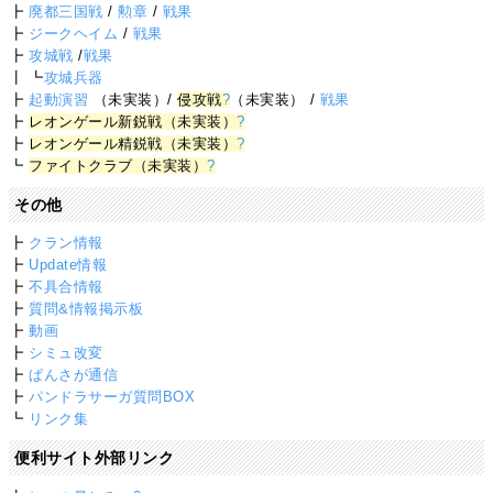
┣
廃都三国戦
/
勲章
/
戦果
┣
ジークヘイム
/
戦果
┣
攻城戦
/
戦果
┃ ┗
攻城兵器
┣
起動演習
（未実装）/
侵攻戦
?
（未実装） /
戦果
┣
レオンゲール新鋭戦（未実装）
?
┣
レオンゲール精鋭戦（未実装）
?
┗
ファイトクラブ（未実装）
?
その他
┣
クラン情報
┣
Update情報
┣
不具合情報
┣
質問&情報掲示板
┣
動画
┣
シミュ改変
┣
ぱんさが通信
┣
パンドラサーガ質問BOX
┗
リンク集
便利サイト外部リンク