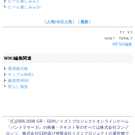
┣
ヒール量しみゅ2
┗
ヒール量しみゅ2+
〔
人気
/
今日人気
〕〔
最新
〕
T.
?
Y.
?
NOW.
?
TOTAL.
?
MENU編集
WIKI編集関連
┣
運用掲示板
┣
サンプルWIKI
┣
練習用WIKI
┗
荒らし報告
「(C)2006-2008 GR・GDH／イズミプロジェクトオンラインゲーム
『パンドラサーガ』の画像・テキスト等のすべては株式会社ゴンゾ
ロッソ、株式会社GDH及び有限会社イズミプロジェクトの著作物で