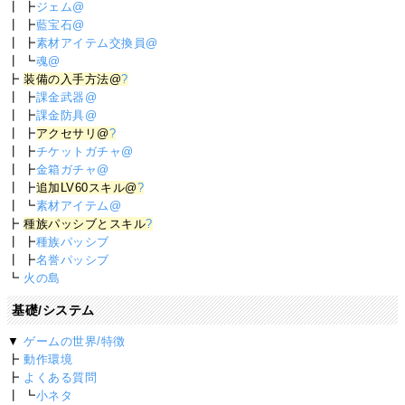
┃ ┣
ジェム@
┃ ┣
藍宝石@
┃ ┣
素材アイテム交換員@
┃ ┗
魂@
┣
装備の入手方法@
?
┃ ┣
課金武器@
┃ ┣
課金防具@
┃ ┣
アクセサリ@
?
┃ ┣
チケットガチャ@
┃ ┣
金箱ガチャ@
┃ ┣
追加LV60スキル@
?
┃ ┗
素材アイテム@
┣
種族パッシブとスキル
?
┃ ┣
種族パッシブ
┃ ┣
名誉パッシブ
┗
火の島
基礎/システム
▼
ゲームの世界/特徴
┣
動作環境
┣
よくある質問
┃ ┗
小ネタ