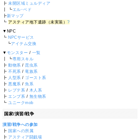
┣
未開区域ミュルディア
┃ ┗
エル･ベド
┣
新マップ
┗
アスティア地下遺跡（未実装）
?
▼NPC
┗
NPCサービス
┗
アイテム交換
▼
モンスター
/
一覧
┃ ┗
専用スキル
┣
動物系
/
昆虫系
┣
不死系
/
竜族系
┣
人型系
/
ゴースト系
┣
悪魔系
/
魚系
┣
レプテ系
/
木人系
┣
エンブ系
/
無生物系
┗
ユニークmob
国家/演習/戦争
演習/戦争への参加
┣
国家への所属
┣
アスティア闘戯場