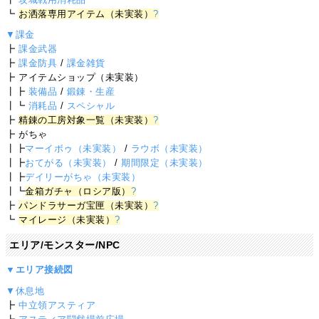
┗
お洒落専用アイテム（未実装）
?
▼課金
┣
課金武器
┣
課金防具
/
課金雑貨
┣ アイテムショップ（未実装）
┃┣
装備品
/
鍛錬・生産
┃┗
消耗品
/
スペシャル
┣
精錬の工房対象一覧（未実装）
?
┣ がちゃ
┃┣
マーイボゥ（未実装）
/
ラウボ（未実装）
┃┣
おてがる（未実装）
/
期間限定（未実装）
┃┣
デイリーがちゃ（未実装）
┃┗
金箱ガチャ（ロシア版）
?
┣
パンドラサーガ宝匣（未実装）
?
┗
マイレージ（未実装）
?
エリア/モンスター/NPC
▼エリア接続図
▼休息地
┣
中立領アスティア