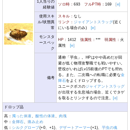
1人当りの
ソロ時：
693
フルPT時：
169
[e]
経験値
使用スキ
スキル：
なし
ル/状態異
リンク：
ジャイアントスラッグ
(近く
常
にいる場合のみ)
[e]
モンスタ
HP：
1412
強属性：
***
弱属性：
火
ースペッ
属性
[e]
ク
通称「芋虫」。HPはやや高めだが回
避が低く物理攻撃職でも戦いやすい。
壁役がいればLv15前後のPTでも狩れ
る。また、二次職への転職に必要な
金
備考
輝石
をよくドロップする。
ユニークボスの
ジャイアントスラッグ
が出現する生息域の場合、近くでタゲ
を取るとリンクするので注意。
[e]
ドロップ品
高：
濁った体液
、
酸性の体液
、
肉塊
中：
金輝石
、
痛み止め
低：
シルクグローブ
(+0、+1)、
デザートアーマー
(+1)、
芋虫の魂