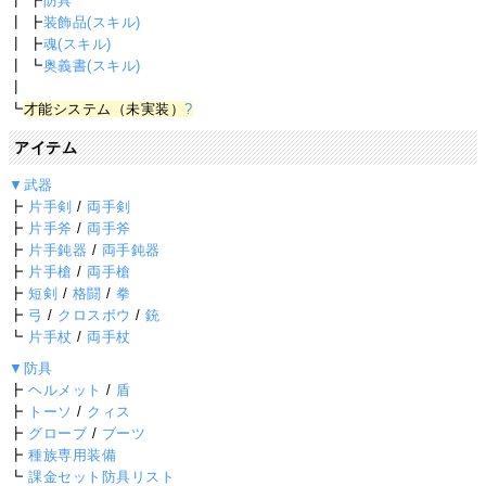
┃ ┣
防具
┃ ┣
装飾品(スキル)
┃ ┣
魂(スキル)
┃ ┗
奥義書(スキル)
┃
┗
才能システム（未実装）
?
アイテム
▼武器
┣
片手剣
/
両手剣
┣
片手斧
/
両手斧
┣
片手鈍器
/
両手鈍器
┣
片手槍
/
両手槍
┣
短剣
/
格闘
/
拳
┣
弓
/
クロスボウ
/
銃
┗
片手杖
/
両手杖
▼防具
┣
ヘルメット
/
盾
┣
トーソ
/
クィス
┣
グローブ
/
ブーツ
┣
種族専用装備
┗
課金セット防具リスト