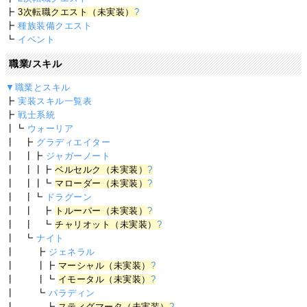
┣
3次転職クエスト（未実装）
?
┣
種族装備クエスト
┗
イベント
職業/スキル
▼職業とスキル
┣
実装スキル一覧表
┣
戦士系統
┃┗
ウォーリア
┃ ┣
グラディエイター
┃ ┃┣
ジャガーノート
┃ ┃┃┣
ベルセルク（未実装）
?
┃ ┃┃┗
マローダー（未実装）
?
┃ ┃┗
ドラグーン
┃ ┃ ┣
トルーパー（未実装）
?
┃ ┃ ┗
チャリオット（未実装）
?
┃ ┗
ナイト
┃ ┣
ジェネラル
┃ ┃┣
マーシャル（未実装）
?
┃ ┃┗
イモータル（未実装）
?
┃ ┗
パラディン
┃ ┣
スティグマータ（未実装）
?