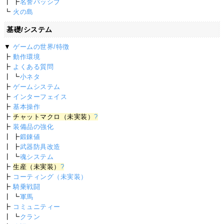
┃ ┣
名誉パッシブ
┗
火の島
基礎/システム
▼
ゲームの世界/特徴
┣
動作環境
┣
よくある質問
┃ ┗
小ネタ
┣
ゲームシステム
┣
インターフェイス
┣
基本操作
┣
チャットマクロ（未実装）
?
┣
装備品の強化
┃ ┣
鍛錬値
┃ ┣
武器防具改造
┃ ┗
魂システム
┣
生産（未実装）
?
┣
コーティング（未実装）
┣
騎乗戦闘
┃ ┗
軍馬
┣
コミュニティー
┃ ┗
クラン