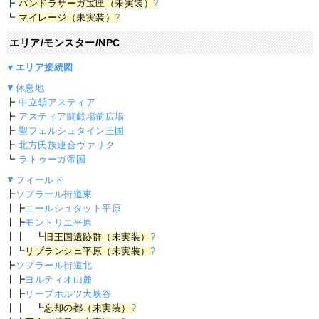
┣
パンドラサーガ宝匣（未実装）
?
┗
マイレージ（未実装）
?
エリア/モンスター/NPC
▼エリア接続図
▼休息地
┣
中立領アスティア
┣
アスティア闘戯場前広場
┣
聖フェルシュタイン王国
┣
北方氏族連合ヴァリク
┗
ラトゥーガ帝国
▼フィールド
┣
ソプラール街道東
┃┣
ニールシュタット平原
┃┣
モントリエ平原
┃┃ ┗
旧王国遺跡群（未実装）
?
┃┗
リブランシェ平原（未実装）
?
┣
ソプラール街道北
┃┣
ヨルティオ山麓
┃┣
リープホルツ大峡谷
┃┃ ┗
忘却の都（未実装）
?