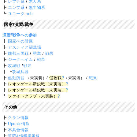
┣
レプテ系
/
木人系
┣
エンブ系
/
無生物系
┗
ユニークmob
国家/演習/戦争
演習/戦争への参加
┣
国家への所属
┣
アスティア闘戯場
┣
廃都三国戦
/
勲章
/
戦果
┣
ジークヘイム
/
戦果
┣
攻城戦
/
戦果
┃ ┗
攻城兵器
┣
起動演習
（未実装）/
侵攻戦
?
（未実装） /
戦果
┣
レオンゲール新鋭戦（未実装）
?
┣
レオンゲール精鋭戦（未実装）
?
┗
ファイトクラブ（未実装）
?
その他
┣
クラン情報
┣
Update情報
┣
不具合情報
┣
質問&情報掲示板