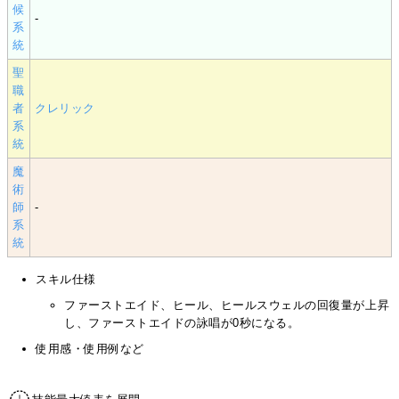
候
-
系
統
聖
職
者
クレリック
系
統
魔
術
師
-
系
統
スキル仕様
ファーストエイド、ヒール、ヒールスウェルの回復量が上昇
し、ファーストエイドの詠唱が0秒になる。
使用感・使用例など