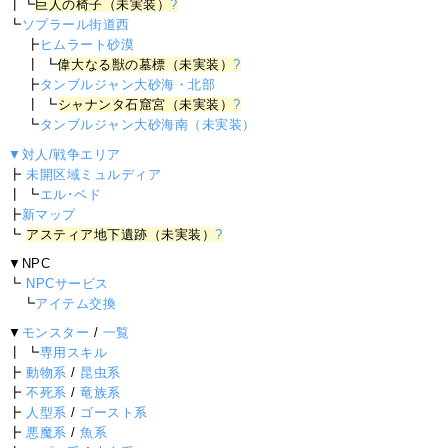
┃┗
巨人の椅子（未実装）
?
┗
ソプラール街道西
┣
ヒムラート砂漠
┃ ┗
偉大なる獣の墓標（未実装）
?
┣
タンブルジャン大砂海・北部
┃ ┗
シャナンタ石窟宮（未実装）
?
┗
タンブルジャン大砂海南（未実装）
▼対人/戦争エリア
┣
未開区域ミュルディア
┃ ┗
エル･ベド
┣
新マップ
┗
アスティア地下遺跡（未実装）
?
▼NPC
┗
NPCサービス
┗
アイテム交換
▼
モンスター
/
一覧
┃ ┗
専用スキル
┣
動物系
/
昆虫系
┣
不死系
/
竜族系
┣
人型系
/
ゴースト系
┣
悪魔系
/
魚系