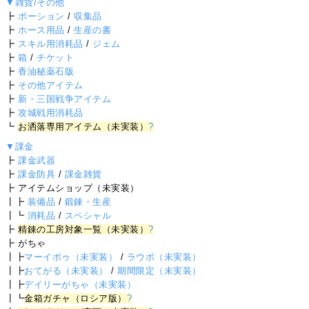
▼雑貨/その他
┣
ポーション
/
収集品
┣
ホース用品
/
生産の書
┣
スキル用消耗品
/
ジェム
┣
箱
/
チケット
┣
香油秘薬石版
┣
その他アイテム
┣
新・三国戦争アイテム
┣
攻城戦用消耗品
┗
お洒落専用アイテム（未実装）
?
▼課金
┣
課金武器
┣
課金防具
/
課金雑貨
┣ アイテムショップ（未実装）
┃┣
装備品
/
鍛錬・生産
┃┗
消耗品
/
スペシャル
┣
精錬の工房対象一覧（未実装）
?
┣ がちゃ
┃┣
マーイボゥ（未実装）
/
ラウボ（未実装）
┃┣
おてがる（未実装）
/
期間限定（未実装）
┃┣
デイリーがちゃ（未実装）
┃┗
金箱ガチャ（ロシア版）
?