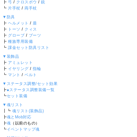
┣
弓
/
クロスボウ
/
銃
┗
片手杖
/
両手杖
▼防具
┣
ヘルメット
/
盾
┣
トーソ
/
クィス
┣
グローブ
/
ブーツ
┣
種族専用装備
┗
課金セット防具リスト
▼装飾品
┣
アミュレット
┣
イヤリング
/
指輪
┗
マント
/
ベルト
▼ステータス調整/セット効果
┣
●ステータス調整装備一覧
┗
セット装備
▼魂リスト
┃┗
魂リスト(装飾品)
┣
魂とMob対応
┣
魂
（以前のもの）
┗
イベントマップ魂