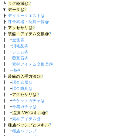
┗
ラグ軽減@
?
▼
データ@
?
┣
デイリークエスト@
┣
課金武器・防具一覧@
┣
アクセサリ@
?
┣
装備・アイテム交換@
?
┃ ┣
金塊@
┃ ┣
消耗品@
┃ ┣
ジェム@
┃ ┣
藍宝石@
┃ ┣
素材アイテム交換員@
┃ ┗
魂@
┣
装備の入手方法@
?
┃ ┣
課金武器@
┃ ┣
課金防具@
┃ ┣
アクセサリ@
?
┃ ┣
チケットガチャ@
┃ ┣
金箱ガチャ@
┃ ┣
追加LV60スキル@
?
┃ ┗
素材アイテム@
┣
種族パッシブとスキル
?
┃ ┣
種族パッシブ