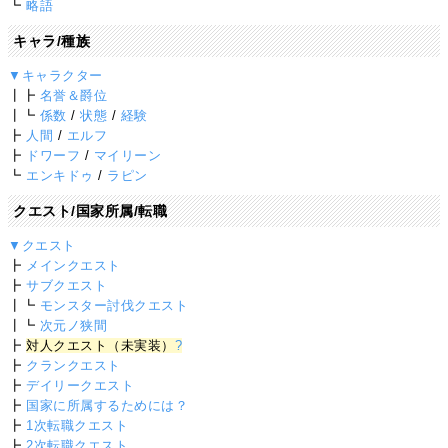
┗
略語
キャラ/種族
▼キャラクター
┃┣
名誉＆爵位
┃┗
係数
/
状態
/
経験
┣
人間
/
エルフ
┣
ドワーフ
/
マイリーン
┗
エンキドゥ
/
ラピン
クエスト/国家所属/転職
▼クエスト
┣
メインクエスト
┣
サブクエスト
┃┗
モンスター討伐クエスト
┃┗
次元ノ狭間
┣
対人クエスト（未実装）
?
┣
クランクエスト
┣
デイリークエスト
┣
国家に所属するためには？
┣
1次転職クエスト
┣
2次転職クエスト