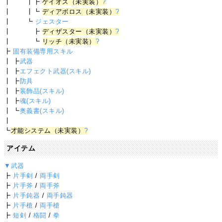
┃ ┃┣
ケイオス（未実装）
?
┃ ┃┗
ディアボロス（未実装）
?
┃ ┗
ジェスター
┃ ┣
ディザスター（未実装）
?
┃ ┗
リッチ（未実装）
?
┣
固有装備専用スキル
┃ ┣
武器
┃ ┣
エフェクト武器(スキル)
┃ ┣
防具
┃ ┣
装飾品(スキル)
┃ ┣
魂(スキル)
┃ ┗
奥義書(スキル)
┃
┗
才能システム（未実装）
?
アイテム
▼武器
┣
片手剣
/
両手剣
┣
片手斧
/
両手斧
┣
片手鈍器
/
両手鈍器
┣
片手槍
/
両手槍
┣
短剣
/
格闘
/
拳