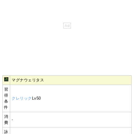
マグナウェリタス
習
得
クレリック
Lv50
条
件
消
-
費
詠