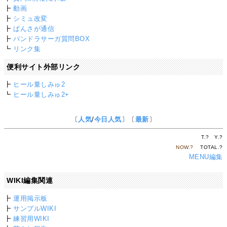
┣
動画
┣
シミュ改変
┣
ぱんさが通信
┣
パンドラサーガ質問BOX
┗
リンク集
便利サイト外部リンク
┣
ヒール量しみゅ2
┗
ヒール量しみゅ2+
〔
人気
/
今日人気
〕〔
最新
〕
T.
?
Y.
?
NOW.
?
TOTAL.
?
MENU編集
WIKI編集関連
┣
運用掲示板
┣
サンプルWIKI
┣
練習用WIKI