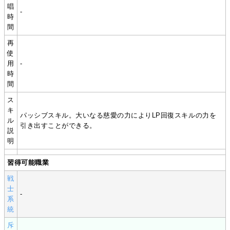
唱
-
時
間
再
使
用
-
時
間
ス
キ
パッシブスキル。大いなる慈愛の力によりLP回復スキルの力を
ル
引き出すことができる。
説
明
習得可能職業
戦
士
-
系
統
斥