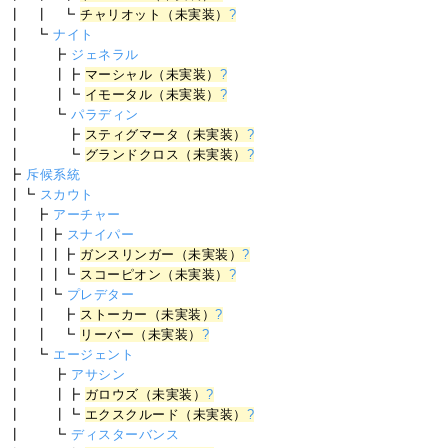
┃ ┃ ┗
チャリオット（未実装）
?
┃ ┗
ナイト
┃ ┣
ジェネラル
┃ ┃┣
マーシャル（未実装）
?
┃ ┃┗
イモータル（未実装）
?
┃ ┗
パラディン
┃ ┣
スティグマータ（未実装）
?
┃ ┗
グランドクロス（未実装）
?
┣
斥候系統
┃┗
スカウト
┃ ┣
アーチャー
┃ ┃┣
スナイパー
┃ ┃┃┣
ガンスリンガー（未実装）
?
┃ ┃┃┗
スコーピオン（未実装）
?
┃ ┃┗
プレデター
┃ ┃ ┣
ストーカー（未実装）
?
┃ ┃ ┗
リーバー（未実装）
?
┃ ┗
エージェント
┃ ┣
アサシン
┃ ┃┣
ガロウズ（未実装）
?
┃ ┃┗
エクスクルード（未実装）
?
┃ ┗
ディスターバンス