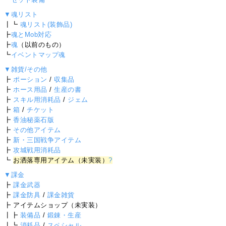
▼魂リスト
┃┗
魂リスト(装飾品)
┣
魂とMob対応
┣
魂
（以前のもの）
┗
イベントマップ魂
▼雑貨/その他
┣
ポーション
/
収集品
┣
ホース用品
/
生産の書
┣
スキル用消耗品
/
ジェム
┣
箱
/
チケット
┣
香油秘薬石版
┣
その他アイテム
┣
新・三国戦争アイテム
┣
攻城戦用消耗品
┗
お洒落専用アイテム（未実装）
?
▼課金
┣
課金武器
┣
課金防具
/
課金雑貨
┣ アイテムショップ（未実装）
┃┣
装備品
/
鍛錬・生産
┃┗
消耗品
/
スペシャル