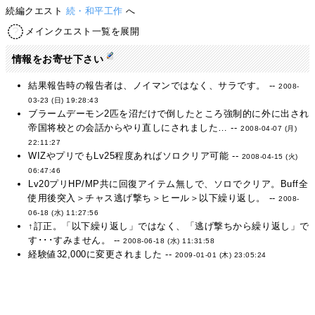
続編クエスト
続・和平工作
へ
メインクエスト一覧を展開
情報をお寄せ下さい
結果報告時の報告者は、ノイマンではなく、サラです。 --
2008-
03-23 (日) 19:28:43
ブラームデーモン2匹を沼だけで倒したところ強制的に外に出され
帝国将校との会話からやり直しにされました… --
2008-04-07 (月)
22:11:27
WIZやプリでもLv25程度あればソロクリア可能 --
2008-04-15 (火)
06:47:46
Lv20プリHP/MP共に回復アイテム無しで、ソロでクリア。Buff全
使用後突入＞チャス逃げ撃ち＞ヒール＞以下繰り返し。 --
2008-
06-18 (水) 11:27:56
↑訂正。「以下繰り返し」ではなく、「逃げ撃ちから繰り返し」で
す･･･すみません。 --
2008-06-18 (水) 11:31:58
経験値32,000に変更されました --
2009-01-01 (木) 23:05:24