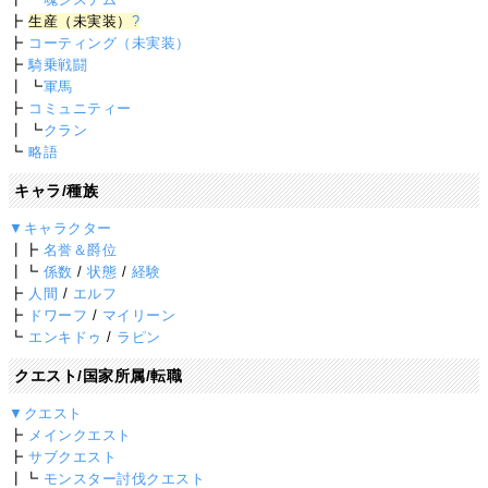
┣
生産（未実装）
?
┣
コーティング（未実装）
┣
騎乗戦闘
┃ ┗
軍馬
┣
コミュニティー
┃ ┗
クラン
┗
略語
キャラ/種族
▼キャラクター
┃┣
名誉＆爵位
┃┗
係数
/
状態
/
経験
┣
人間
/
エルフ
┣
ドワーフ
/
マイリーン
┗
エンキドゥ
/
ラピン
クエスト/国家所属/転職
▼クエスト
┣
メインクエスト
┣
サブクエスト
┃┗
モンスター討伐クエスト