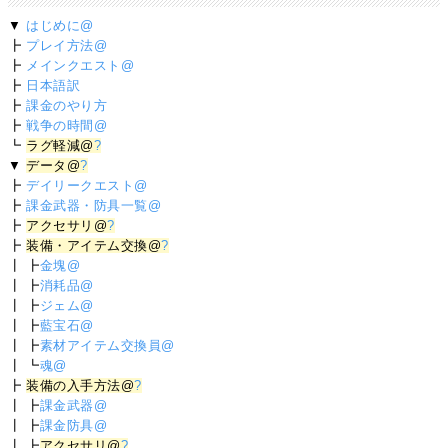
▼
はじめに@
┣
プレイ方法@
┣
メインクエスト@
┣
日本語訳
┣
課金のやり方
┣
戦争の時間@
┗
ラグ軽減@
?
▼
データ@
?
┣
デイリークエスト@
┣
課金武器・防具一覧@
┣
アクセサリ@
?
┣
装備・アイテム交換@
?
┃ ┣
金塊@
┃ ┣
消耗品@
┃ ┣
ジェム@
┃ ┣
藍宝石@
┃ ┣
素材アイテム交換員@
┃ ┗
魂@
┣
装備の入手方法@
?
┃ ┣
課金武器@
┃ ┣
課金防具@
┃ ┣
アクセサリ@
?