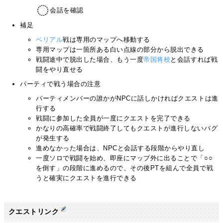
会話を確認
補足
ベリアル
戦は専用のマップへ移動する
専用マップは一箇所ある白い点線の部分から脱出できる
戦闘途中で脱出した場合、もう一度
帝国将校
と会話すれば戦
闘をやり直せる
パーティで戦う場合の注意
パーティメンバーの誰かがNPCに話しかければクエストは進
行する
戦闘に参加した全員が一度にクエストを完了できる
かなりの高確率で戦闘終了してもクエストが進行しないバグ
が発生する
進めなかった場合は、NPCと会話する段階からやり直し
一度ソロで戦闘を始め、即座にマップ外に出ることで「○○
を倒す」の段階に進めるので、その後PTを組んで全員で戦
うと確実にクエストを進行できる
クエストリンク