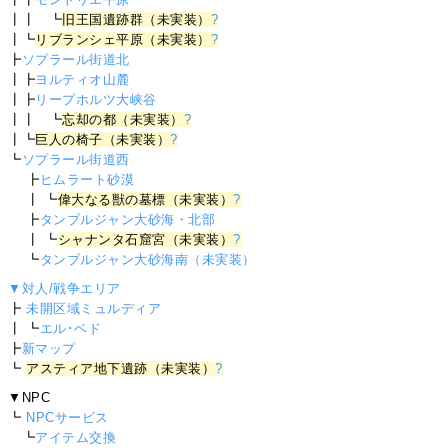
┃┃ ┗
旧王国遺跡群（未実装）
?
┃┗
リブランシェ平原（未実装）
?
┣
ソプラール街道北
┃┣
ヨルティオ山麓
┃┣
リープホルツ大峡谷
┃┃ ┗
忘却の都（未実装）
?
┃┗
巨人の椅子（未実装）
?
┗
ソプラール街道西
┣
ヒムラート砂漠
┃ ┗
偉大なる獣の墓標（未実装）
?
┣
タンブルジャン大砂海・北部
┃ ┗
シャナンタ石窟宮（未実装）
?
┗
タンブルジャン大砂海南（未実装）
▼対人/戦争エリア
┣
未開区域ミュルディア
┃ ┗
エル･ベド
┣
新マップ
┗
アスティア地下遺跡（未実装）
?
▼NPC
┗
NPCサービス
┗
アイテム交換