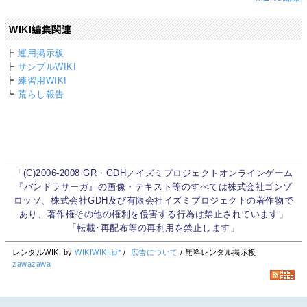
WIKI編集関連
┣
運用掲示板
┣
サンプルWIKI
┣
練習用WIKI
┗
荒らし報告
「(C)2006-2008 GR・GDH／イズミプロジェクトオンラインゲーム
『パンドラサーガ』の画像・テキスト等のすべては株式会社ゴンゾ
ロッソ、株式会社GDH及び有限会社イズミプロジェクトの著作物で
あり、著作権その他の権利を侵害する行為は禁止されています」
「転載･再配布等の再利用を禁止します」
レンタルWIKI by
WIKIWIKI.jp*
/
広告について
/ 無料レンタル掲示板
zawazawa