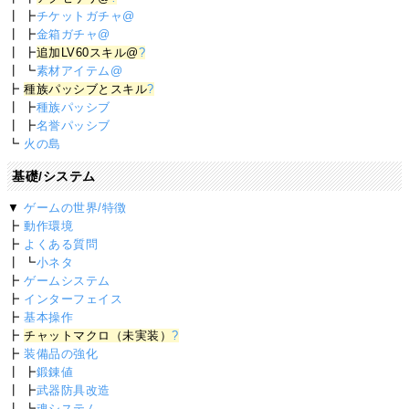
┃ ┣
チケットガチャ@
┃ ┣
金箱ガチャ@
┃ ┣
追加LV60スキル@
?
┃ ┗
素材アイテム@
┣
種族パッシブとスキル
?
┃ ┣
種族パッシブ
┃ ┣
名誉パッシブ
┗
火の島
基礎/システム
▼
ゲームの世界/特徴
┣
動作環境
┣
よくある質問
┃ ┗
小ネタ
┣
ゲームシステム
┣
インターフェイス
┣
基本操作
┣
チャットマクロ（未実装）
?
┣
装備品の強化
┃ ┣
鍛錬値
┃ ┣
武器防具改造
┃ ┗
魂システム