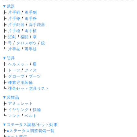
▼武器
┣
片手剣
/
両手剣
┣
片手斧
/
両手斧
┣
片手鈍器
/
両手鈍器
┣
片手槍
/
両手槍
┣
短剣
/
格闘
/
拳
┣
弓
/
クロスボウ
/
銃
┗
片手杖
/
両手杖
▼防具
┣
ヘルメット
/
盾
┣
トーソ
/
クィス
┣
グローブ
/
ブーツ
┣
種族専用装備
┗
課金セット防具リスト
▼装飾品
┣
アミュレット
┣
イヤリング
/
指輪
┗
マント
/
ベルト
▼ステータス調整/セット効果
┣
●ステータス調整装備一覧
┗
セット装備