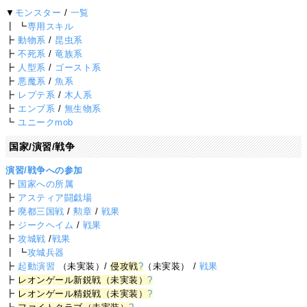
▼
モンスター
/
一覧
┃ ┗
専用スキル
┣
動物系
/
昆虫系
┣
不死系
/
竜族系
┣
人型系
/
ゴースト系
┣
悪魔系
/
魚系
┣
レプテ系
/
木人系
┣
エンブ系
/
無生物系
┗
ユニークmob
国家/演習/戦争
演習/戦争への参加
┣
国家への所属
┣
アスティア闘戯場
┣
廃都三国戦
/
勲章
/
戦果
┣
ジークヘイム
/
戦果
┣
攻城戦
/
戦果
┃ ┗
攻城兵器
┣
起動演習
（未実装）/
侵攻戦
?
（未実装） /
戦果
┣
レオンゲール新鋭戦（未実装）
?
┣
レオンゲール精鋭戦（未実装）
?