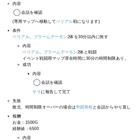
内容
会話を確認
(専用マップへ移動して
ベリアル
戦になります)
条件
ベリアル
、
ブラームデーモン
2体を30分以内に倒す
内容
ベリアル
、
ブラームデーモン
2体と戦闘
イベント戦闘用マップ滞在時間に30分の時間制限あり。
成功
内容
会話を確認
サラ
に報告して完了
失敗
敗北、時間制限オーバーの場合は
帝国将校
と会話からやり直し
報酬
お金：1500G
経験値：6500
内容