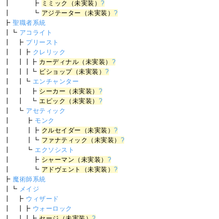
┃ ┣
ミミック（未実装）
?
┃ ┗
アジテーター（未実装）
?
┣
聖職者系統
┃┗
アコライト
┃ ┣
プリースト
┃ ┃┣
クレリック
┃ ┃┃┣
カーディナル（未実装）
?
┃ ┃┃┗
ビショップ（未実装）
?
┃ ┃┗
エンチャンター
┃ ┃ ┣
シーカー（未実装）
?
┃ ┃ ┗
エピック（未実装）
?
┃ ┗
アセティック
┃ ┣
モンク
┃ ┃┣
クルセイダー（未実装）
?
┃ ┃┗
ファナティック（未実装）
?
┃ ┗
エクソシスト
┃ ┣
シャーマン（未実装）
?
┃ ┗
アドヴェント（未実装）
?
┣
魔術師系統
┃┗
メイジ
┃ ┣
ウィザード
┃ ┃┣
ウォーロック
┃ ┃┃┣
セージ（未実装）
?