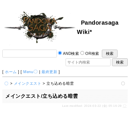
Pandorasaga
Wiki*
AND検索
OR検索
[
ホーム
] [
Menu
|
最終更新
]
>
メインクエスト
> 立ち込める暗雲
メインクエスト/立ち込める暗雲
Last-modified: 2024-03-22 (金) 05:16:29