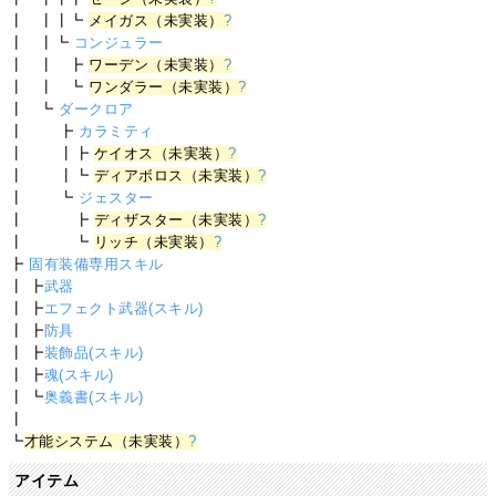
┃ ┃┃┗
メイガス（未実装）
?
┃ ┃┗
コンジュラー
┃ ┃ ┣
ワーデン（未実装）
?
┃ ┃ ┗
ワンダラー（未実装）
?
┃ ┗
ダークロア
┃ ┣
カラミティ
┃ ┃┣
ケイオス（未実装）
?
┃ ┃┗
ディアボロス（未実装）
?
┃ ┗
ジェスター
┃ ┣
ディザスター（未実装）
?
┃ ┗
リッチ（未実装）
?
┣
固有装備専用スキル
┃ ┣
武器
┃ ┣
エフェクト武器(スキル)
┃ ┣
防具
┃ ┣
装飾品(スキル)
┃ ┣
魂(スキル)
┃ ┗
奥義書(スキル)
┃
┗
才能システム（未実装）
?
アイテム