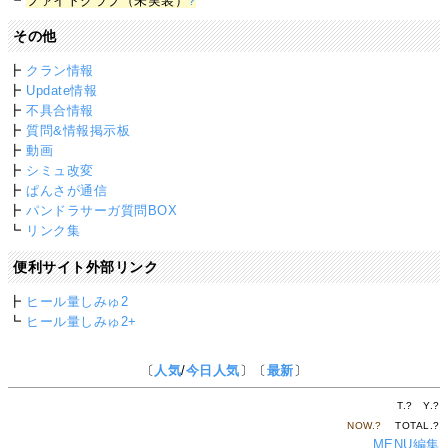
┗
ファイトクラブ（未実装）
?
その他
┣
クラン情報
┣
Update情報
┣
不具合情報
┣
質問&情報掲示板
┣
動画
┣
シミュ改変
┣
ぱんさが通信
┣
パンドラサーガ質問BOX
┗
リンク集
便利サイト外部リンク
┣
ヒール量しみゅ2
┗
ヒール量しみゅ2+
〔
人気
/
今日人気
〕〔
最新
〕
T.
?
Y.
?
NOW.
?
TOTAL.
?
MENU編集