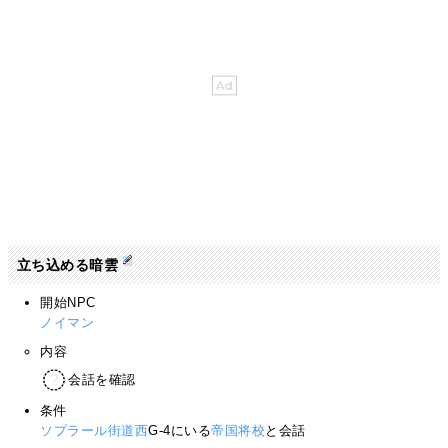
立ち込める暗雲
開始NPC
ノイマン
内容
会話を確認
条件
ソプラール街道西
G-4にいる
帝国将校
と会話