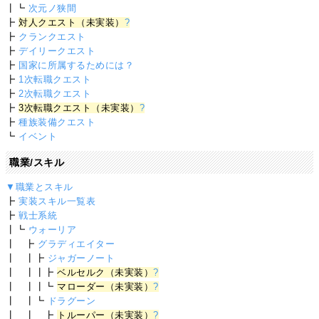
┃┗
次元ノ狭間
┣
対人クエスト（未実装）
?
┣
クランクエスト
┣
デイリークエスト
┣
国家に所属するためには？
┣
1次転職クエスト
┣
2次転職クエスト
┣
3次転職クエスト（未実装）
?
┣
種族装備クエスト
┗
イベント
職業/スキル
▼職業とスキル
┣
実装スキル一覧表
┣
戦士系統
┃┗
ウォーリア
┃ ┣
グラディエイター
┃ ┃┣
ジャガーノート
┃ ┃┃┣
ベルセルク（未実装）
?
┃ ┃┃┗
マローダー（未実装）
?
┃ ┃┗
ドラグーン
┃ ┃ ┣
トルーパー（未実装）
?