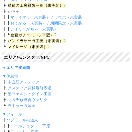
┣
精錬の工房対象一覧（未実装）
?
┣ がちゃ
┃┣
マーイボゥ（未実装）
/
ラウボ（未実装）
┃┣
おてがる（未実装）
/
期間限定（未実装）
┃┣
デイリーがちゃ（未実装）
┃┗
金箱ガチャ（ロシア版）
?
┣
パンドラサーガ宝匣（未実装）
?
┗
マイレージ（未実装）
?
エリア/モンスター/NPC
▼エリア接続図
▼休息地
┣
中立領アスティア
┣
アスティア闘戯場前広場
┣
聖フェルシュタイン王国
┣
北方氏族連合ヴァリク
┗
ラトゥーガ帝国
▼フィールド
┣
ソプラール街道東
┃┣
ニールシュタット平原
┃┣
モントリエ平原