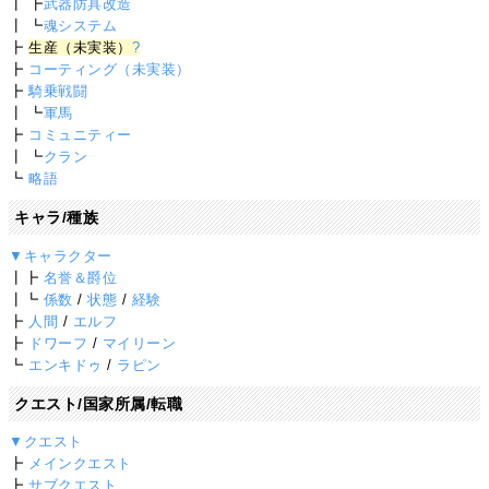
┃ ┣
武器防具改造
┃ ┗
魂システム
┣
生産（未実装）
?
┣
コーティング（未実装）
┣
騎乗戦闘
┃ ┗
軍馬
┣
コミュニティー
┃ ┗
クラン
┗
略語
キャラ/種族
▼キャラクター
┃┣
名誉＆爵位
┃┗
係数
/
状態
/
経験
┣
人間
/
エルフ
┣
ドワーフ
/
マイリーン
┗
エンキドゥ
/
ラピン
クエスト/国家所属/転職
▼クエスト
┣
メインクエスト
┣
サブクエスト