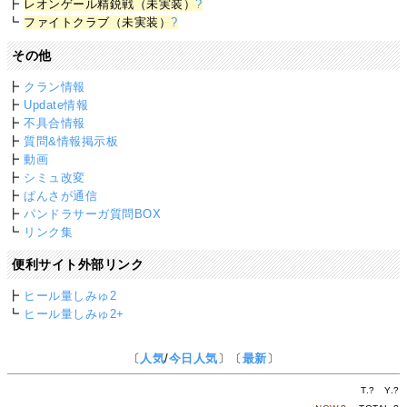
┣
レオンゲール精鋭戦（未実装）
?
┗
ファイトクラブ（未実装）
?
その他
┣
クラン情報
┣
Update情報
┣
不具合情報
┣
質問&情報掲示板
┣
動画
┣
シミュ改変
┣
ぱんさが通信
┣
パンドラサーガ質問BOX
┗
リンク集
便利サイト外部リンク
┣
ヒール量しみゅ2
┗
ヒール量しみゅ2+
〔
人気
/
今日人気
〕〔
最新
〕
T.
?
Y.
?