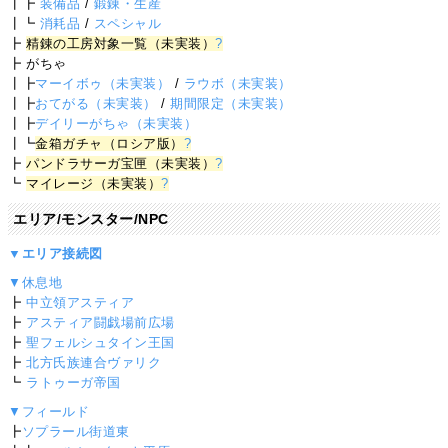
┃┣
装備品
/
鍛錬・生産
┃┗
消耗品
/
スペシャル
┣
精錬の工房対象一覧（未実装）
?
┣ がちゃ
┃┣
マーイボゥ（未実装）
/
ラウボ（未実装）
┃┣
おてがる（未実装）
/
期間限定（未実装）
┃┣
デイリーがちゃ（未実装）
┃┗
金箱ガチャ（ロシア版）
?
┣
パンドラサーガ宝匣（未実装）
?
┗
マイレージ（未実装）
?
エリア/モンスター/NPC
▼エリア接続図
▼休息地
┣
中立領アスティア
┣
アスティア闘戯場前広場
┣
聖フェルシュタイン王国
┣
北方氏族連合ヴァリク
┗
ラトゥーガ帝国
▼フィールド
┣
ソプラール街道東