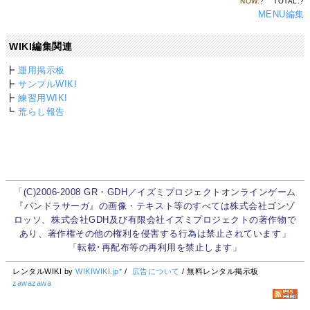
NOW.
?
TOTAL.
?
MENU編集
WIKI編集関連
┣
運用掲示板
┣
サンプルWIKI
┣
練習用WIKI
┗
荒らし報告
「(C)2006-2008 GR・GDH／イズミプロジェクトオンラインゲーム
『パンドラサーガ』の画像・テキスト等のすべては株式会社ゴンゾ
ロッソ、株式会社GDH及び有限会社イズミプロジェクトの著作物で
あり、著作権その他の権利を侵害する行為は禁止されています」
「転載･再配布等の再利用を禁止します」
レンタルWIKI by
WIKIWIKI.jp*
/
広告について
/ 無料レンタル掲示板
zawazawa