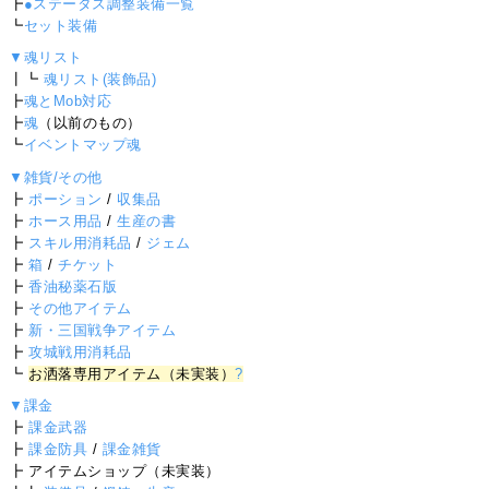
┣
●ステータス調整装備一覧
┗
セット装備
▼魂リスト
┃┗
魂リスト(装飾品)
┣
魂とMob対応
┣
魂
（以前のもの）
┗
イベントマップ魂
▼雑貨/その他
┣
ポーション
/
収集品
┣
ホース用品
/
生産の書
┣
スキル用消耗品
/
ジェム
┣
箱
/
チケット
┣
香油秘薬石版
┣
その他アイテム
┣
新・三国戦争アイテム
┣
攻城戦用消耗品
┗
お洒落専用アイテム（未実装）
?
▼課金
┣
課金武器
┣
課金防具
/
課金雑貨
┣ アイテムショップ（未実装）