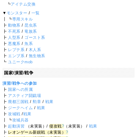
┗
アイテム交換
▼
モンスター
/
一覧
┃ ┗
専用スキル
┣
動物系
/
昆虫系
┣
不死系
/
竜族系
┣
人型系
/
ゴースト系
┣
悪魔系
/
魚系
┣
レプテ系
/
木人系
┣
エンブ系
/
無生物系
┗
ユニークmob
国家/演習/戦争
演習/戦争への参加
┣
国家への所属
┣
アスティア闘戯場
┣
廃都三国戦
/
勲章
/
戦果
┣
ジークヘイム
/
戦果
┣
攻城戦
/
戦果
┃ ┗
攻城兵器
┣
起動演習
（未実装）/
侵攻戦
?
（未実装） /
戦果
┣
レオンゲール新鋭戦（未実装）
?