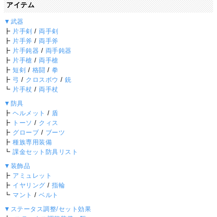
アイテム
▼武器
┣
片手剣
/
両手剣
┣
片手斧
/
両手斧
┣
片手鈍器
/
両手鈍器
┣
片手槍
/
両手槍
┣
短剣
/
格闘
/
拳
┣
弓
/
クロスボウ
/
銃
┗
片手杖
/
両手杖
▼防具
┣
ヘルメット
/
盾
┣
トーソ
/
クィス
┣
グローブ
/
ブーツ
┣
種族専用装備
┗
課金セット防具リスト
▼装飾品
┣
アミュレット
┣
イヤリング
/
指輪
┗
マント
/
ベルト
▼ステータス調整/セット効果