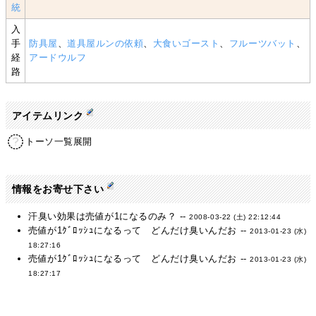
統
入
手
防具屋
、
道具屋ルンの依頼
、
大食いゴースト
、
フルーツバット
、
経
アードウルフ
路
アイテムリンク
トーソ一覧展開
情報をお寄せ下さい
汗臭い効果は売値が1になるのみ？ --
2008-03-22 (土) 22:12:44
売値が1ｸﾞﾛｯｼｭになるって どんだけ臭いんだお --
2013-01-23 (水)
18:27:16
売値が1ｸﾞﾛｯｼｭになるって どんだけ臭いんだお --
2013-01-23 (水)
18:27:17