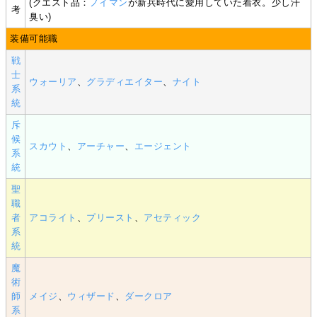
(クエスト品：
ノイマン
が新兵時代に愛用していた着衣。少し汗
考
臭い)
装備可能職
戦
士
ウォーリア
、
グラディエイター
、
ナイト
系
統
斥
候
スカウト
、
アーチャー
、
エージェント
系
統
聖
職
者
アコライト
、
プリースト
、
アセティック
系
統
魔
術
師
メイジ
、
ウィザード
、
ダークロア
系