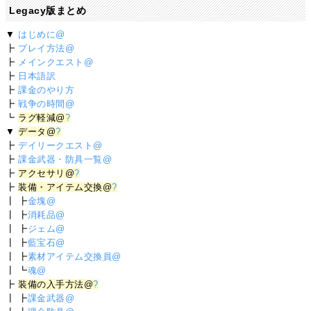
Legacy版まとめ
▼
はじめに@
┣
プレイ方法@
┣
メインクエスト@
┣
日本語訳
┣
課金のやり方
┣
戦争の時間@
┗
ラグ軽減@
?
▼
データ@
?
┣
デイリークエスト@
┣
課金武器・防具一覧@
┣
アクセサリ@
?
┣
装備・アイテム交換@
?
┃ ┣
金塊@
┃ ┣
消耗品@
┃ ┣
ジェム@
┃ ┣
藍宝石@
┃ ┣
素材アイテム交換員@
┃ ┗
魂@
┣
装備の入手方法@
?
┃ ┣
課金武器@