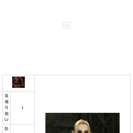
装
備
可
1
能
Lv
防