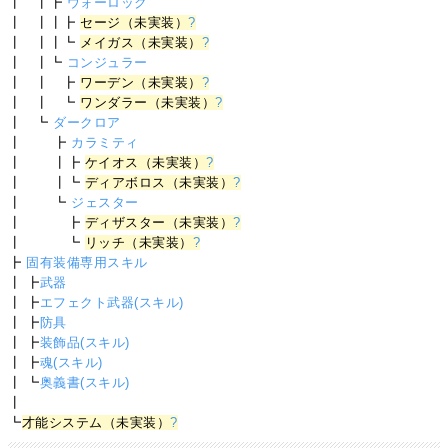
┃ ┃┣
ウォーロック
┃ ┃┃┣
セージ（未実装）
?
┃ ┃┃┗
メイガス（未実装）
?
┃ ┃┗
コンジュラー
┃ ┃ ┣
ワーデン（未実装）
?
┃ ┃ ┗
ワンダラー（未実装）
?
┃ ┗
ダークロア
┃ ┣
カラミティ
┃ ┃┣
ケイオス（未実装）
?
┃ ┃┗
ディアボロス（未実装）
?
┃ ┗
ジェスター
┃ ┣
ディザスター（未実装）
?
┃ ┗
リッチ（未実装）
?
┣
固有装備専用スキル
┃ ┣
武器
┃ ┣
エフェクト武器(スキル)
┃ ┣
防具
┃ ┣
装飾品(スキル)
┃ ┣
魂(スキル)
┃ ┗
奥義書(スキル)
┃
┗
才能システム（未実装）
?