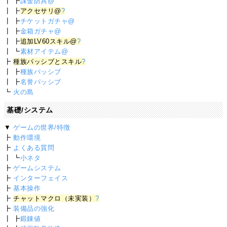
┃ ┣
課金防具@
┃ ┣
アクセサリ@
?
┃ ┣
チケットガチャ@
┃ ┣
金箱ガチャ@
┃ ┣
追加LV60スキル@
?
┃ ┗
素材アイテム@
┣
種族パッシブとスキル
?
┃ ┣
種族パッシブ
┃ ┣
名誉パッシブ
┗
火の島
基礎/システム
▼
ゲームの世界/特徴
┣
動作環境
┣
よくある質問
┃ ┗
小ネタ
┣
ゲームシステム
┣
インターフェイス
┣
基本操作
┣
チャットマクロ（未実装）
?
┣
装備品の強化
┃ ┣
鍛錬値