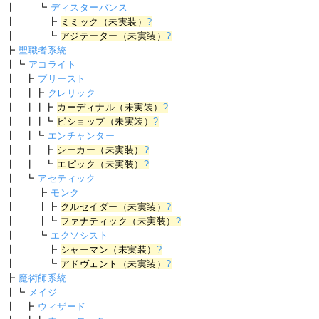
┃ ┗
ディスターバンス
┃ ┣
ミミック（未実装）
?
┃ ┗
アジテーター（未実装）
?
┣
聖職者系統
┃┗
アコライト
┃ ┣
プリースト
┃ ┃┣
クレリック
┃ ┃┃┣
カーディナル（未実装）
?
┃ ┃┃┗
ビショップ（未実装）
?
┃ ┃┗
エンチャンター
┃ ┃ ┣
シーカー（未実装）
?
┃ ┃ ┗
エピック（未実装）
?
┃ ┗
アセティック
┃ ┣
モンク
┃ ┃┣
クルセイダー（未実装）
?
┃ ┃┗
ファナティック（未実装）
?
┃ ┗
エクソシスト
┃ ┣
シャーマン（未実装）
?
┃ ┗
アドヴェント（未実装）
?
┣
魔術師系統
┃┗
メイジ
┃ ┣
ウィザード