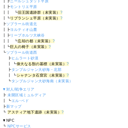
┃┣
ニールシュタット平原
┃┣
モントリエ平原
┃┃ ┗
旧王国遺跡群（未実装）
?
┃┗
リブランシェ平原（未実装）
?
┣
ソプラール街道北
┃┣
ヨルティオ山麓
┃┣
リープホルツ大峡谷
┃┃ ┗
忘却の都（未実装）
?
┃┗
巨人の椅子（未実装）
?
┗
ソプラール街道西
┣
ヒムラート砂漠
┃ ┗
偉大なる獣の墓標（未実装）
?
┣
タンブルジャン大砂海・北部
┃ ┗
シャナンタ石窟宮（未実装）
?
┗
タンブルジャン大砂海南（未実装）
▼対人/戦争エリア
┣
未開区域ミュルディア
┃ ┗
エル･ベド
┣
新マップ
┗
アスティア地下遺跡（未実装）
?
▼NPC
┗
NPCサービス