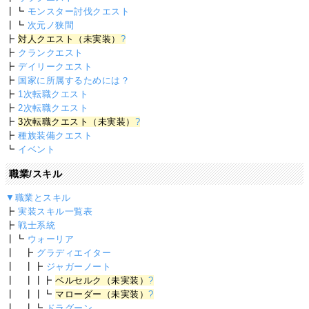
┃┗
モンスター討伐クエスト
┃┗
次元ノ狭間
┣
対人クエスト（未実装）
?
┣
クランクエスト
┣
デイリークエスト
┣
国家に所属するためには？
┣
1次転職クエスト
┣
2次転職クエスト
┣
3次転職クエスト（未実装）
?
┣
種族装備クエスト
┗
イベント
職業/スキル
▼職業とスキル
┣
実装スキル一覧表
┣
戦士系統
┃┗
ウォーリア
┃ ┣
グラディエイター
┃ ┃┣
ジャガーノート
┃ ┃┃┣
ベルセルク（未実装）
?
┃ ┃┃┗
マローダー（未実装）
?
┃ ┃┗
ドラグーン