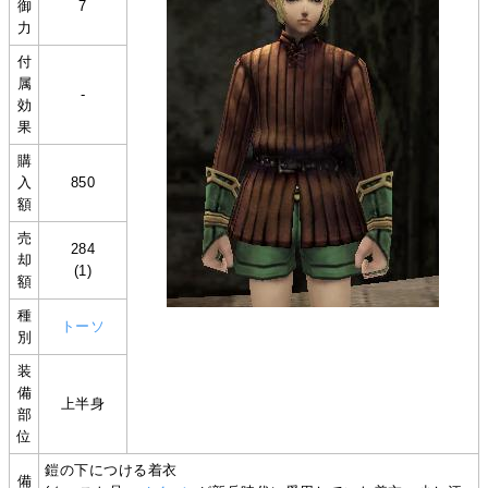
御
7
力
付
属
-
効
果
購
入
850
額
売
284
却
(1)
額
種
トーソ
別
装
備
上半身
部
位
鎧の下につける着衣
備