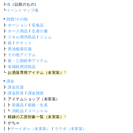
┣
魂
（以前のもの）
┗
イベントマップ魂
▼雑貨/その他
┣
ポーション
/
収集品
┣
ホース用品
/
生産の書
┣
スキル用消耗品
/
ジェム
┣
箱
/
チケット
┣
香油秘薬石版
┣
その他アイテム
┣
新・三国戦争アイテム
┣
攻城戦用消耗品
┗
お洒落専用アイテム（未実装）
?
▼課金
┣
課金武器
┣
課金防具
/
課金雑貨
┣ アイテムショップ（未実装）
┃┣
装備品
/
鍛錬・生産
┃┗
消耗品
/
スペシャル
┣
精錬の工房対象一覧（未実装）
?
┣ がちゃ
┃┣
マーイボゥ（未実装）
/
ラウボ（未実装）