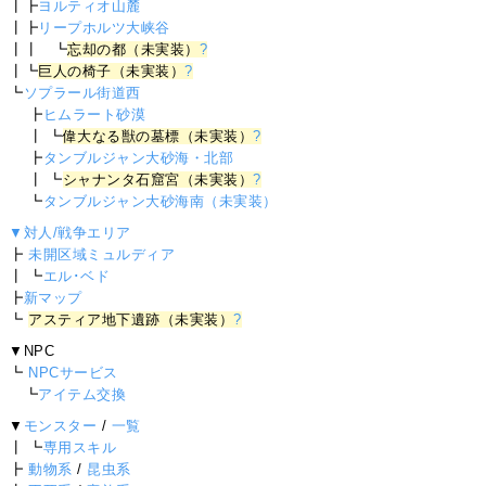
┃┣
ヨルティオ山麓
┃┣
リープホルツ大峡谷
┃┃ ┗
忘却の都（未実装）
?
┃┗
巨人の椅子（未実装）
?
┗
ソプラール街道西
┣
ヒムラート砂漠
┃ ┗
偉大なる獣の墓標（未実装）
?
┣
タンブルジャン大砂海・北部
┃ ┗
シャナンタ石窟宮（未実装）
?
┗
タンブルジャン大砂海南（未実装）
▼対人/戦争エリア
┣
未開区域ミュルディア
┃ ┗
エル･ベド
┣
新マップ
┗
アスティア地下遺跡（未実装）
?
▼NPC
┗
NPCサービス
┗
アイテム交換
▼
モンスター
/
一覧
┃ ┗
専用スキル
┣
動物系
/
昆虫系