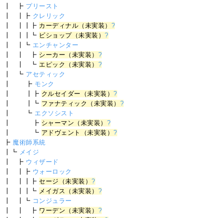
┃ ┣
プリースト
┃ ┃┣
クレリック
┃ ┃┃┣
カーディナル（未実装）
?
┃ ┃┃┗
ビショップ（未実装）
?
┃ ┃┗
エンチャンター
┃ ┃ ┣
シーカー（未実装）
?
┃ ┃ ┗
エピック（未実装）
?
┃ ┗
アセティック
┃ ┣
モンク
┃ ┃┣
クルセイダー（未実装）
?
┃ ┃┗
ファナティック（未実装）
?
┃ ┗
エクソシスト
┃ ┣
シャーマン（未実装）
?
┃ ┗
アドヴェント（未実装）
?
┣
魔術師系統
┃┗
メイジ
┃ ┣
ウィザード
┃ ┃┣
ウォーロック
┃ ┃┃┣
セージ（未実装）
?
┃ ┃┃┗
メイガス（未実装）
?
┃ ┃┗
コンジュラー
┃ ┃ ┣
ワーデン（未実装）
?