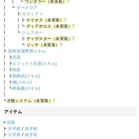
┃ ┃ ┗
ワンダラー（未実装）
?
┃ ┗
ダークロア
┃ ┣
カラミティ
┃ ┃┣
ケイオス（未実装）
?
┃ ┃┗
ディアボロス（未実装）
?
┃ ┗
ジェスター
┃ ┣
ディザスター（未実装）
?
┃ ┗
リッチ（未実装）
?
┣
固有装備専用スキル
┃ ┣
武器
┃ ┣
エフェクト武器(スキル)
┃ ┣
防具
┃ ┣
装飾品(スキル)
┃ ┣
魂(スキル)
┃ ┗
奥義書(スキル)
┃
┗
才能システム（未実装）
?
アイテム
▼武器
┣
片手剣
/
両手剣
┣
片手斧
/
両手斧