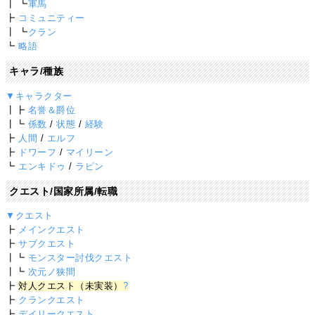
┃ ┗
軍馬
┣
コミュニティー
┃ ┗
クラン
┗
略語
キャラ/種族
▼キャラクター
┃┣
名誉＆爵位
┃┗
係数
/
状態
/
経験
┣
人間
/
エルフ
┣
ドワーフ
/
マイリーン
┗
エンキドゥ
/
ラピン
クエスト/国家所属/転職
▼クエスト
┣
メインクエスト
┣
サブクエスト
┃┗
モンスター討伐クエスト
┃┗
次元ノ狭間
┣
対人クエスト（未実装）
?
┣
クランクエスト
┣
デイリークエスト