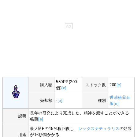
550PP(200
購入額
ストック数
200
[e]
個)
[e]
香油秘薬石
売却額
-
[e]
種別
版
[e]
長年の研究により完成した、精神を癒すことができる
説明
秘薬
[e]
最大MPの15％程回復し、
レックスナチュラリス
の効果
用途
が16秒間かかる