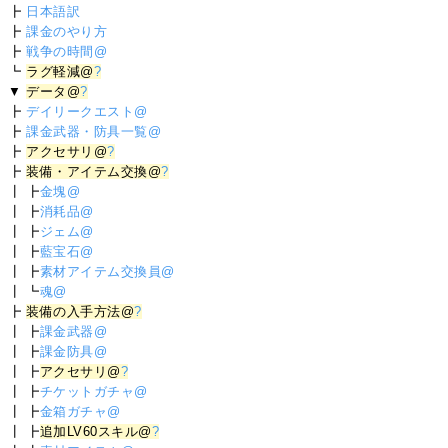
┣
日本語訳
┣
課金のやり方
┣
戦争の時間@
┗
ラグ軽減@
?
▼
データ@
?
┣
デイリークエスト@
┣
課金武器・防具一覧@
┣
アクセサリ@
?
┣
装備・アイテム交換@
?
┃ ┣
金塊@
┃ ┣
消耗品@
┃ ┣
ジェム@
┃ ┣
藍宝石@
┃ ┣
素材アイテム交換員@
┃ ┗
魂@
┣
装備の入手方法@
?
┃ ┣
課金武器@
┃ ┣
課金防具@
┃ ┣
アクセサリ@
?
┃ ┣
チケットガチャ@
┃ ┣
金箱ガチャ@
┃ ┣
追加LV60スキル@
?