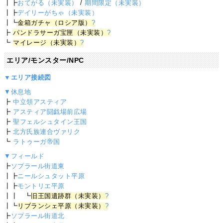
┃┣
おてがる（未実装）
/
期間限定（未実装）
┃┣
デイリーがちゃ（未実装）
┃┗
金箱ガチャ（ロシア版）
?
┣
パンドラサーガ宝匣（未実装）
?
┗
マイレージ（未実装）
?
エリア/モンスター/NPC
▼エリア接続図
▼休息地
┣
中立領アスティア
┣
アスティア闘戯場前広場
┣
聖フェルシュタイン王国
┣
北方氏族連合ヴァリク
┗
ラトゥーガ帝国
▼フィールド
┣
ソプラール街道東
┃┣
ニールシュタット平原
┃┣
モントリエ平原
┃┃ ┗
旧王国遺跡群（未実装）
?
┃┗
リブランシェ平原（未実装）
?
┣
ソプラール街道北