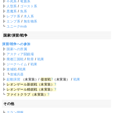
┣
不死系
/
竜族系
┣
人型系
/
ゴースト系
┣
悪魔系
/
魚系
┣
レプテ系
/
木人系
┣
エンブ系
/
無生物系
┗
ユニークmob
国家/演習/戦争
演習/戦争への参加
┣
国家への所属
┣
アスティア闘戯場
┣
廃都三国戦
/
勲章
/
戦果
┣
ジークヘイム
/
戦果
┣
攻城戦
/
戦果
┃ ┗
攻城兵器
┣
起動演習
（未実装）/
侵攻戦
?
（未実装） /
戦果
┣
レオンゲール新鋭戦（未実装）
?
┣
レオンゲール精鋭戦（未実装）
?
┗
ファイトクラブ（未実装）
?
その他
┣
クラン情報