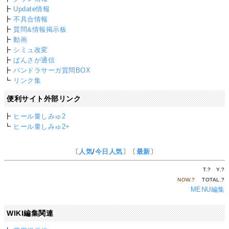
┣
Update情報
┣
不具合情報
┣
質問&情報掲示板
┣
動画
┣
シミュ改変
┣
ぱんさが通信
┣
パンドラサーガ質問BOX
┗
リンク集
便利サイト外部リンク
┣
ヒール量しみゅ2
┗
ヒール量しみゅ2+
〔
人気
/
今日人気
〕〔
最新
〕
T.
?
Y.
?
NOW.
?
TOTAL.
?
MENU編集
WIKI編集関連