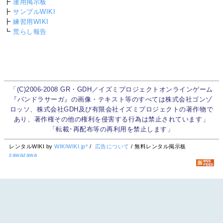
┣
運用掲示板
┣
サンプルWIKI
┣
練習用WIKI
┗
荒らし報告
「(C)2006-2008 GR・GDH／イズミプロジェクトオンラインゲーム
『パンドラサーガ』の画像・テキスト等のすべては株式会社ゴンゾ
ロッソ、株式会社GDH及び有限会社イズミプロジェクトの著作物で
あり、著作権その他の権利を侵害する行為は禁止されています」
「転載･再配布等の再利用を禁止します」
レンタルWIKI by
WIKIWIKI.jp*
/
広告について
/ 無料レンタル掲示板
zawazawa