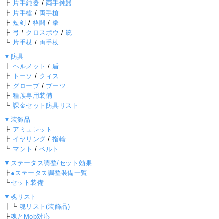
┣
片手鈍器
/
両手鈍器
┣
片手槍
/
両手槍
┣
短剣
/
格闘
/
拳
┣
弓
/
クロスボウ
/
銃
┗
片手杖
/
両手杖
▼防具
┣
ヘルメット
/
盾
┣
トーソ
/
クィス
┣
グローブ
/
ブーツ
┣
種族専用装備
┗
課金セット防具リスト
▼装飾品
┣
アミュレット
┣
イヤリング
/
指輪
┗
マント
/
ベルト
▼ステータス調整/セット効果
┣
●ステータス調整装備一覧
┗
セット装備
▼魂リスト
┃┗
魂リスト(装飾品)
┣
魂とMob対応