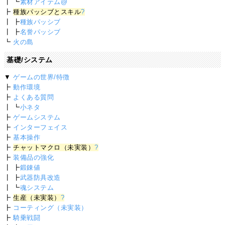
┃ ┗
素材アイテム@
┣
種族パッシブとスキル
?
┃ ┣
種族パッシブ
┃ ┣
名誉パッシブ
┗
火の島
基礎/システム
▼
ゲームの世界/特徴
┣
動作環境
┣
よくある質問
┃ ┗
小ネタ
┣
ゲームシステム
┣
インターフェイス
┣
基本操作
┣
チャットマクロ（未実装）
?
┣
装備品の強化
┃ ┣
鍛錬値
┃ ┣
武器防具改造
┃ ┗
魂システム
┣
生産（未実装）
?
┣
コーティング（未実装）
┣
騎乗戦闘