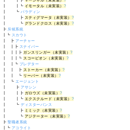
┃ ┃┣
マーシャル（未実装）
?
┃ ┃┗
イモータル（未実装）
?
┃ ┗
パラディン
┃ ┣
スティグマータ（未実装）
?
┃ ┗
グランドクロス（未実装）
?
┣
斥候系統
┃┗
スカウト
┃ ┣
アーチャー
┃ ┃┣
スナイパー
┃ ┃┃┣
ガンスリンガー（未実装）
?
┃ ┃┃┗
スコーピオン（未実装）
?
┃ ┃┗
プレデター
┃ ┃ ┣
ストーカー（未実装）
?
┃ ┃ ┗
リーバー（未実装）
?
┃ ┗
エージェント
┃ ┣
アサシン
┃ ┃┣
ガロウズ（未実装）
?
┃ ┃┗
エクスクルード（未実装）
?
┃ ┗
ディスターバンス
┃ ┣
ミミック（未実装）
?
┃ ┗
アジテーター（未実装）
?
┣
聖職者系統
┃┗
アコライト