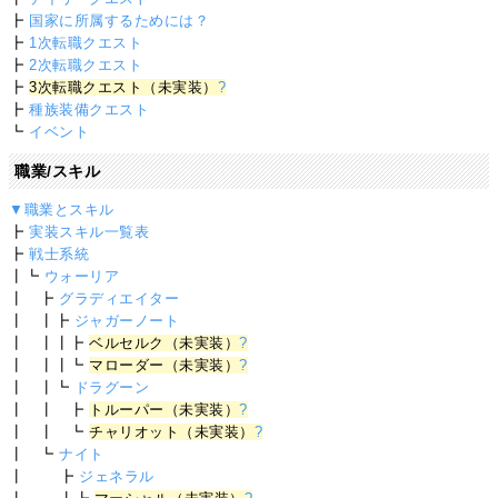
┣
国家に所属するためには？
┣
1次転職クエスト
┣
2次転職クエスト
┣
3次転職クエスト（未実装）
?
┣
種族装備クエスト
┗
イベント
職業/スキル
▼職業とスキル
┣
実装スキル一覧表
┣
戦士系統
┃┗
ウォーリア
┃ ┣
グラディエイター
┃ ┃┣
ジャガーノート
┃ ┃┃┣
ベルセルク（未実装）
?
┃ ┃┃┗
マローダー（未実装）
?
┃ ┃┗
ドラグーン
┃ ┃ ┣
トルーパー（未実装）
?
┃ ┃ ┗
チャリオット（未実装）
?
┃ ┗
ナイト
┃ ┣
ジェネラル