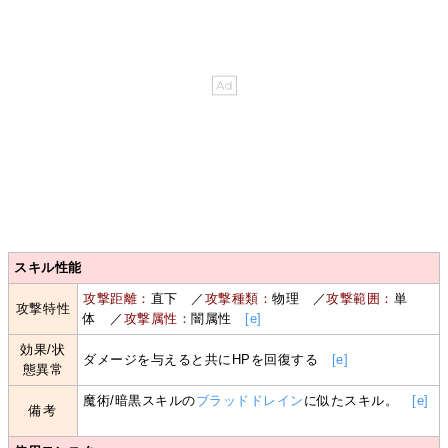
スキル性能
攻撃距離：
直下 ／
攻撃種類：
物理 ／
攻撃範囲：
単
攻撃特性
体 ／
攻撃属性：
闇属性
[e]
効果/状
ダメージを与えると共にHPを回復する
[e]
態異常
魔術/暗黒スキルの
ブラッドドレイン
に似たスキル。
[e]
備考