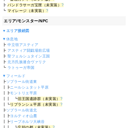
┣
パンドラサーガ宝匣（未実装）
?
┗
マイレージ（未実装）
?
エリア/モンスター/NPC
▼エリア接続図
▼休息地
┣
中立領アスティア
┣
アスティア闘戯場前広場
┣
聖フェルシュタイン王国
┣
北方氏族連合ヴァリク
┗
ラトゥーガ帝国
▼フィールド
┣
ソプラール街道東
┃┣
ニールシュタット平原
┃┣
モントリエ平原
┃┃ ┗
旧王国遺跡群（未実装）
?
┃┗
リブランシェ平原（未実装）
?
┣
ソプラール街道北
┃┣
ヨルティオ山麓
┃┣
リープホルツ大峡谷
┃┃ ┗
忘却の都（未実装）
?