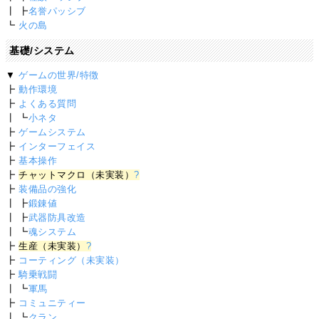
┃ ┣
名誉パッシブ
┗
火の島
基礎/システム
▼
ゲームの世界/特徴
┣
動作環境
┣
よくある質問
┃ ┗
小ネタ
┣
ゲームシステム
┣
インターフェイス
┣
基本操作
┣
チャットマクロ（未実装）
?
┣
装備品の強化
┃ ┣
鍛錬値
┃ ┣
武器防具改造
┃ ┗
魂システム
┣
生産（未実装）
?
┣
コーティング（未実装）
┣
騎乗戦闘
┃ ┗
軍馬
┣
コミュニティー
┃ ┗
クラン