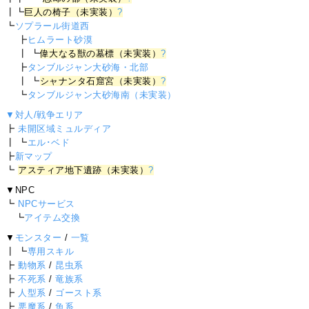
┃┗
巨人の椅子（未実装）
?
┗
ソプラール街道西
┣
ヒムラート砂漠
┃ ┗
偉大なる獣の墓標（未実装）
?
┣
タンブルジャン大砂海・北部
┃ ┗
シャナンタ石窟宮（未実装）
?
┗
タンブルジャン大砂海南（未実装）
▼対人/戦争エリア
┣
未開区域ミュルディア
┃ ┗
エル･ベド
┣
新マップ
┗
アスティア地下遺跡（未実装）
?
▼NPC
┗
NPCサービス
┗
アイテム交換
▼
モンスター
/
一覧
┃ ┗
専用スキル
┣
動物系
/
昆虫系
┣
不死系
/
竜族系
┣
人型系
/
ゴースト系
┣
悪魔系
/
魚系