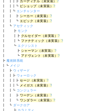
┃ ┃┃┣
カーディナル（未実装）
?
┃ ┃┃┗
ビショップ（未実装）
?
┃ ┃┗
エンチャンター
┃ ┃ ┣
シーカー（未実装）
?
┃ ┃ ┗
エピック（未実装）
?
┃ ┗
アセティック
┃ ┣
モンク
┃ ┃┣
クルセイダー（未実装）
?
┃ ┃┗
ファナティック（未実装）
?
┃ ┗
エクソシスト
┃ ┣
シャーマン（未実装）
?
┃ ┗
アドヴェント（未実装）
?
┣
魔術師系統
┃┗
メイジ
┃ ┣
ウィザード
┃ ┃┣
ウォーロック
┃ ┃┃┣
セージ（未実装）
?
┃ ┃┃┗
メイガス（未実装）
?
┃ ┃┗
コンジュラー
┃ ┃ ┣
ワーデン（未実装）
?
┃ ┃ ┗
ワンダラー（未実装）
?
┃ ┗
ダークロア
┃ ┣
カラミティ