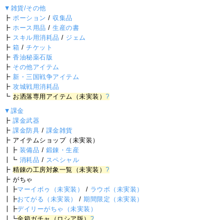
▼雑貨/その他
┣
ポーション
/
収集品
┣
ホース用品
/
生産の書
┣
スキル用消耗品
/
ジェム
┣
箱
/
チケット
┣
香油秘薬石版
┣
その他アイテム
┣
新・三国戦争アイテム
┣
攻城戦用消耗品
┗
お洒落専用アイテム（未実装）
?
▼課金
┣
課金武器
┣
課金防具
/
課金雑貨
┣ アイテムショップ（未実装）
┃┣
装備品
/
鍛錬・生産
┃┗
消耗品
/
スペシャル
┣
精錬の工房対象一覧（未実装）
?
┣ がちゃ
┃┣
マーイボゥ（未実装）
/
ラウボ（未実装）
┃┣
おてがる（未実装）
/
期間限定（未実装）
┃┣
デイリーがちゃ（未実装）
┃┗
金箱ガチャ（ロシア版）
?