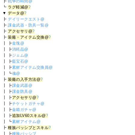
┣
戦争の時間@
┗
ラグ軽減@
?
▼
データ@
?
┣
デイリークエスト@
┣
課金武器・防具一覧@
┣
アクセサリ@
?
┣
装備・アイテム交換@
?
┃ ┣
金塊@
┃ ┣
消耗品@
┃ ┣
ジェム@
┃ ┣
藍宝石@
┃ ┣
素材アイテム交換員@
┃ ┗
魂@
┣
装備の入手方法@
?
┃ ┣
課金武器@
┃ ┣
課金防具@
┃ ┣
アクセサリ@
?
┃ ┣
チケットガチャ@
┃ ┣
金箱ガチャ@
┃ ┣
追加LV60スキル@
?
┃ ┗
素材アイテム@
┣
種族パッシブとスキル
?
┃ ┣
種族パッシブ