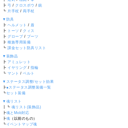
┣
弓
/
クロスボウ
/
銃
┗
片手杖
/
両手杖
▼防具
┣
ヘルメット
/
盾
┣
トーソ
/
クィス
┣
グローブ
/
ブーツ
┣
種族専用装備
┗
課金セット防具リスト
▼装飾品
┣
アミュレット
┣
イヤリング
/
指輪
┗
マント
/
ベルト
▼ステータス調整/セット効果
┣
●ステータス調整装備一覧
┗
セット装備
▼魂リスト
┃┗
魂リスト(装飾品)
┣
魂とMob対応
┣
魂
（以前のもの）
┗
イベントマップ魂