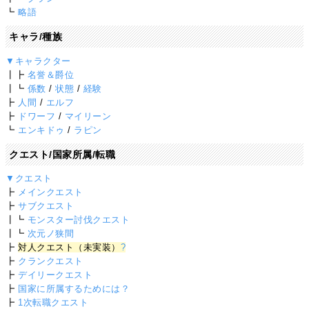
┗
略語
キャラ/種族
▼キャラクター
┃┣
名誉＆爵位
┃┗
係数
/
状態
/
経験
┣
人間
/
エルフ
┣
ドワーフ
/
マイリーン
┗
エンキドゥ
/
ラピン
クエスト/国家所属/転職
▼クエスト
┣
メインクエスト
┣
サブクエスト
┃┗
モンスター討伐クエスト
┃┗
次元ノ狭間
┣
対人クエスト（未実装）
?
┣
クランクエスト
┣
デイリークエスト
┣
国家に所属するためには？
┣
1次転職クエスト