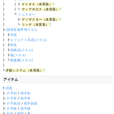
┃ ┃┣
ケイオス（未実装）
?
┃ ┃┗
ディアボロス（未実装）
?
┃ ┗
ジェスター
┃ ┣
ディザスター（未実装）
?
┃ ┗
リッチ（未実装）
?
┣
固有装備専用スキル
┃ ┣
武器
┃ ┣
エフェクト武器(スキル)
┃ ┣
防具
┃ ┣
装飾品(スキル)
┃ ┣
魂(スキル)
┃ ┗
奥義書(スキル)
┃
┗
才能システム（未実装）
?
アイテム
▼武器
┣
片手剣
/
両手剣
┣
片手斧
/
両手斧
┣
片手鈍器
/
両手鈍器
┣
片手槍
/
両手槍
┣
短剣
/
格闘
/
拳