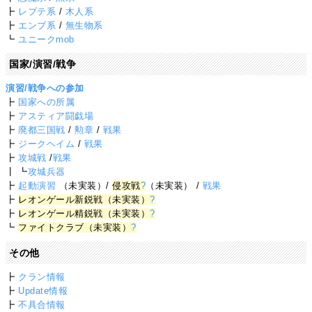
┣
レプテ系
/
木人系
┣
エンブ系
/
無生物系
┗
ユニークmob
国家/演習/戦争
演習/戦争への参加
┣
国家への所属
┣
アスティア闘戯場
┣
廃都三国戦
/
勲章
/
戦果
┣
ジークヘイム
/
戦果
┣
攻城戦
/
戦果
┃ ┗
攻城兵器
┣
起動演習
（未実装）/
侵攻戦
?
（未実装） /
戦果
┣
レオンゲール新鋭戦（未実装）
?
┣
レオンゲール精鋭戦（未実装）
?
┗
ファイトクラブ（未実装）
?
その他
┣
クラン情報
┣
Update情報
┣
不具合情報