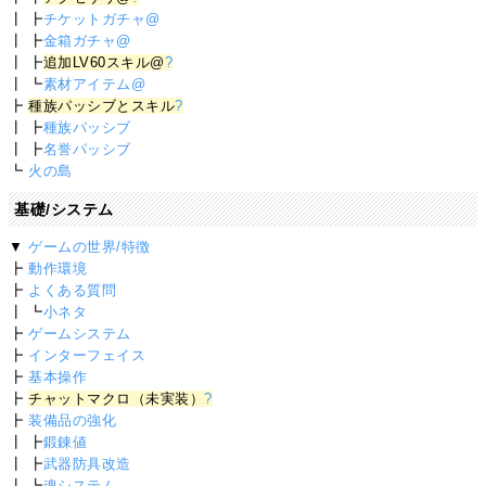
┃ ┣
チケットガチャ@
┃ ┣
金箱ガチャ@
┃ ┣
追加LV60スキル@
?
┃ ┗
素材アイテム@
┣
種族パッシブとスキル
?
┃ ┣
種族パッシブ
┃ ┣
名誉パッシブ
┗
火の島
基礎/システム
▼
ゲームの世界/特徴
┣
動作環境
┣
よくある質問
┃ ┗
小ネタ
┣
ゲームシステム
┣
インターフェイス
┣
基本操作
┣
チャットマクロ（未実装）
?
┣
装備品の強化
┃ ┣
鍛錬値
┃ ┣
武器防具改造
┃ ┗
魂システム