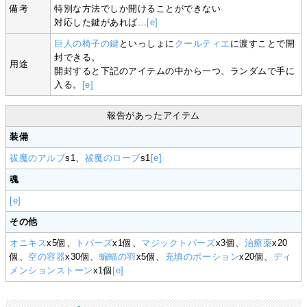
備考
特別な方法でしか開けることができない
対応した鍵があれば…
[e]
巨人の椅子の鍵
といっしょに
クールティエ
に渡すことで開
封できる。
用途
開封すると下記のアイテムの中から一つ、ランダムで手に
入る。
[e]
報告があったアイテム
装備
祓魔のアルブ
s1、
祓魔のローブ
s1
[e]
魂
[e]
その他
オニキス
x5個、
トパーズ
x1個、
マジックトパーズ
x3個、
治療薬
x20
個、
空の容器
x30個、
蝙蝠の羽
x5個、
充填のポーション
x20個、
ディ
メンションストーン
x1個
[e]