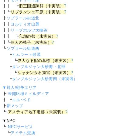
┃┃ ┗
旧王国遺跡群（未実装）
?
┃┗
リブランシェ平原（未実装）
?
┣
ソプラール街道北
┃┣
ヨルティオ山麓
┃┣
リープホルツ大峡谷
┃┃ ┗
忘却の都（未実装）
?
┃┗
巨人の椅子（未実装）
?
┗
ソプラール街道西
┣
ヒムラート砂漠
┃ ┗
偉大なる獣の墓標（未実装）
?
┣
タンブルジャン大砂海・北部
┃ ┗
シャナンタ石窟宮（未実装）
?
┗
タンブルジャン大砂海南（未実装）
▼対人/戦争エリア
┣
未開区域ミュルディア
┃ ┗
エル･ベド
┣
新マップ
┗
アスティア地下遺跡（未実装）
?
▼NPC
┗
NPCサービス
┗
アイテム交換