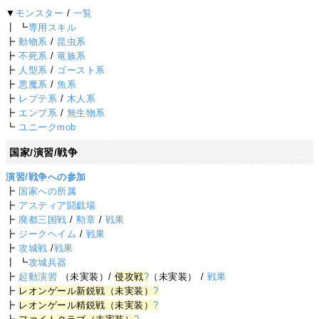
▼
モンスター
/
一覧
┃ ┗
専用スキル
┣
動物系
/
昆虫系
┣
不死系
/
竜族系
┣
人型系
/
ゴースト系
┣
悪魔系
/
魚系
┣
レプテ系
/
木人系
┣
エンブ系
/
無生物系
┗
ユニークmob
国家/演習/戦争
演習/戦争への参加
┣
国家への所属
┣
アスティア闘戯場
┣
廃都三国戦
/
勲章
/
戦果
┣
ジークヘイム
/
戦果
┣
攻城戦
/
戦果
┃ ┗
攻城兵器
┣
起動演習
（未実装）/
侵攻戦
?
（未実装） /
戦果
┣
レオンゲール新鋭戦（未実装）
?
┣
レオンゲール精鋭戦（未実装）
?