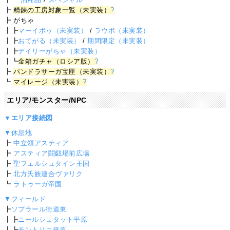
┣
精錬の工房対象一覧（未実装）
?
┣ がちゃ
┃┣
マーイボゥ（未実装）
/
ラウボ（未実装）
┃┣
おてがる（未実装）
/
期間限定（未実装）
┃┣
デイリーがちゃ（未実装）
┃┗
金箱ガチャ（ロシア版）
?
┣
パンドラサーガ宝匣（未実装）
?
┗
マイレージ（未実装）
?
エリア/モンスター/NPC
▼エリア接続図
▼休息地
┣
中立領アスティア
┣
アスティア闘戯場前広場
┣
聖フェルシュタイン王国
┣
北方氏族連合ヴァリク
┗
ラトゥーガ帝国
▼フィールド
┣
ソプラール街道東
┃┣
ニールシュタット平原
┃┣
モントリエ平原