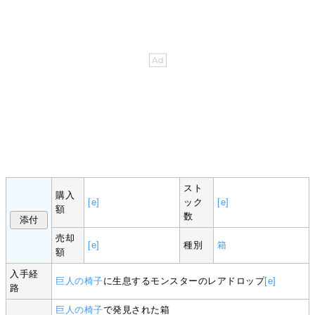
スト
購入
[e]
ック
[e]
額
数
売却
[e]
種別
箱
額
入手経
巨人の椅子
に生息するモンスターのレアドロップ
[e]
路
巨人の椅子
で発見された箱