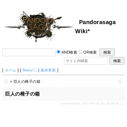
Pandorasaga
Wiki*
AND検索
OR検索
[
ホーム
] [
Menu
|
最終更新
]
> 巨人の椅子の箱
巨人の椅子の箱
Last-modified: 2017-08-29 (火) 20:28:36