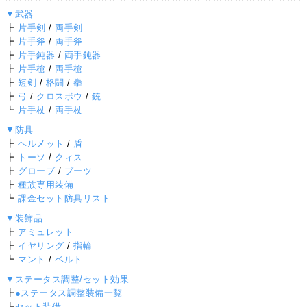
▼武器
┣
片手剣
/
両手剣
┣
片手斧
/
両手斧
┣
片手鈍器
/
両手鈍器
┣
片手槍
/
両手槍
┣
短剣
/
格闘
/
拳
┣
弓
/
クロスボウ
/
銃
┗
片手杖
/
両手杖
▼防具
┣
ヘルメット
/
盾
┣
トーソ
/
クィス
┣
グローブ
/
ブーツ
┣
種族専用装備
┗
課金セット防具リスト
▼装飾品
┣
アミュレット
┣
イヤリング
/
指輪
┗
マント
/
ベルト
▼ステータス調整/セット効果
┣
●ステータス調整装備一覧
┗
セット装備