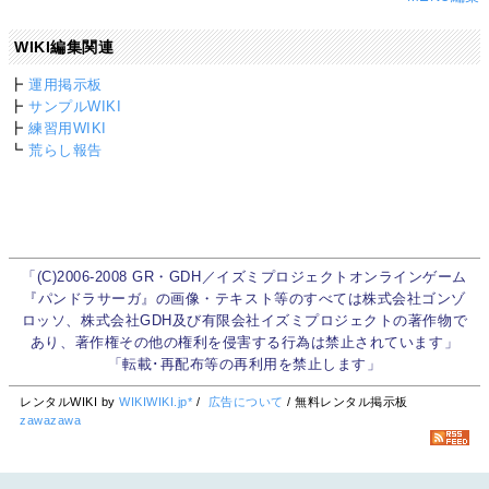
WIKI編集関連
┣
運用掲示板
┣
サンプルWIKI
┣
練習用WIKI
┗
荒らし報告
「(C)2006-2008 GR・GDH／イズミプロジェクトオンラインゲーム
『パンドラサーガ』の画像・テキスト等のすべては株式会社ゴンゾ
ロッソ、株式会社GDH及び有限会社イズミプロジェクトの著作物で
あり、著作権その他の権利を侵害する行為は禁止されています」
「転載･再配布等の再利用を禁止します」
レンタルWIKI by
WIKIWIKI.jp*
/
広告について
/ 無料レンタル掲示板
zawazawa