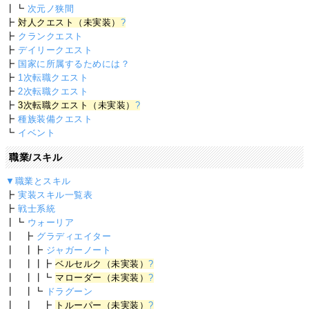
┃┗
次元ノ狭間
┣
対人クエスト（未実装）
?
┣
クランクエスト
┣
デイリークエスト
┣
国家に所属するためには？
┣
1次転職クエスト
┣
2次転職クエスト
┣
3次転職クエスト（未実装）
?
┣
種族装備クエスト
┗
イベント
職業/スキル
▼職業とスキル
┣
実装スキル一覧表
┣
戦士系統
┃┗
ウォーリア
┃ ┣
グラディエイター
┃ ┃┣
ジャガーノート
┃ ┃┃┣
ベルセルク（未実装）
?
┃ ┃┃┗
マローダー（未実装）
?
┃ ┃┗
ドラグーン
┃ ┃ ┣
トルーパー（未実装）
?