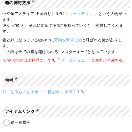
箱の開封方法
中立領アスティア 王国通りにNPC「
クールティエ
」という人物がい
ます。
彼女へ“箱”と、それに対応する“鍵”を持っていくと、開封してくれま
す。
箱と対になっている鍵の中に
万物を繋ぎし鍵
と呼ばれる鍵がありま
す。
この鍵は全ての箱を開けられる“ マスターキー ”となっています。
※“箱”や“鍵”は消耗品で、NPC「
クールティエ
」に渡すと消滅する。
備考
対になるものを探せ！『 箱と鍵 』実装！！
アイテムリンク
箱一覧展開