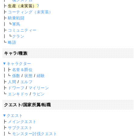
┣
生産（未実装）
?
┣
コーティング（未実装）
┣
騎乗戦闘
┃ ┗
軍馬
┣
コミュニティー
┃ ┗
クラン
┗
略語
キャラ/種族
▼キャラクター
┃┣
名誉＆爵位
┃┗
係数
/
状態
/
経験
┣
人間
/
エルフ
┣
ドワーフ
/
マイリーン
┗
エンキドゥ
/
ラピン
クエスト/国家所属/転職
▼クエスト
┣
メインクエスト
┣
サブクエスト
┃┗
モンスター討伐クエスト