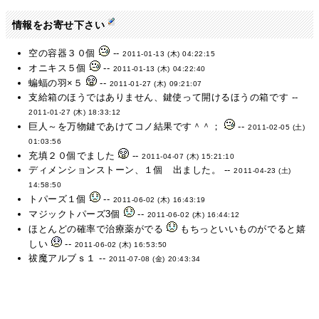
情報をお寄せ下さい
空の容器３０個
--
2011-01-13 (木) 04:22:15
オニキス５個
--
2011-01-13 (木) 04:22:40
蝙蝠の羽×５
--
2011-01-27 (木) 09:21:07
支給箱のほうではありません、鍵使って開けるほうの箱です --
2011-01-27 (木) 18:33:12
巨人～を万物鍵であけてコノ結果です＾＾；
--
2011-02-05 (土)
01:03:56
充填２０個でました
--
2011-04-07 (木) 15:21:10
ディメンションストーン、１個 出ました。 --
2011-04-23 (土)
14:58:50
トパーズ１個
--
2011-06-02 (木) 16:43:19
マジックトパーズ3個
--
2011-06-02 (木) 16:44:12
ほとんどの確率で治療薬がでる
もちっといいものがでると嬉
しい
--
2011-06-02 (木) 16:53:50
祓魔アルブｓ１ --
2011-07-08 (金) 20:43:34