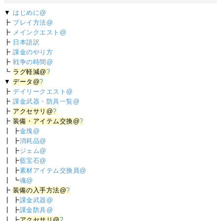
▼
はじめに@
┣
プレイ方法@
┣
メインクエスト@
┣
日本語訳
┣
課金のやり方
┣
戦争の時間@
┗
ラグ軽減@
?
▼
データ@
?
┣
デイリークエスト@
┣
課金武器・防具一覧@
┣
アクセサリ@
?
┣
装備・アイテム交換@
?
┃ ┣
金塊@
┃ ┣
消耗品@
┃ ┣
ジェム@
┃ ┣
藍宝石@
┃ ┣
素材アイテム交換員@
┃ ┗
魂@
┣
装備の入手方法@
?
┃ ┣
課金武器@
┃ ┣
課金防具@
┃ ┣
アクセサリ@
?