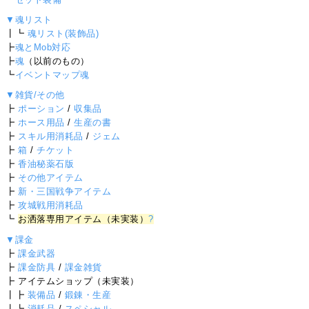
▼魂リスト
┃┗
魂リスト(装飾品)
┣
魂とMob対応
┣
魂
（以前のもの）
┗
イベントマップ魂
▼雑貨/その他
┣
ポーション
/
収集品
┣
ホース用品
/
生産の書
┣
スキル用消耗品
/
ジェム
┣
箱
/
チケット
┣
香油秘薬石版
┣
その他アイテム
┣
新・三国戦争アイテム
┣
攻城戦用消耗品
┗
お洒落専用アイテム（未実装）
?
▼課金
┣
課金武器
┣
課金防具
/
課金雑貨
┣ アイテムショップ（未実装）
┃┣
装備品
/
鍛錬・生産
┃┗
消耗品
/
スペシャル