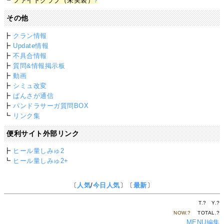
┗
ファイトクラブ（未実装）
?
その他
┣
クラン情報
┣
Update情報
┣
不具合情報
┣
質問&情報掲示板
┣
動画
┣
シミュ改変
┣
ぱんさが通信
┣
パンドラサーガ質問BOX
┗
リンク集
便利サイト外部リンク
┣
ヒール量しみゅ2
┗
ヒール量しみゅ2+
〔
人気
/
今日人気
〕〔
最新
〕
T.
?
Y.
?
NOW.
?
TOTAL.
?
MENU編集