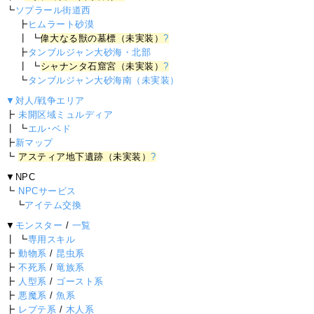
┗
ソプラール街道西
┣
ヒムラート砂漠
┃ ┗
偉大なる獣の墓標（未実装）
?
┣
タンブルジャン大砂海・北部
┃ ┗
シャナンタ石窟宮（未実装）
?
┗
タンブルジャン大砂海南（未実装）
▼対人/戦争エリア
┣
未開区域ミュルディア
┃ ┗
エル･ベド
┣
新マップ
┗
アスティア地下遺跡（未実装）
?
▼NPC
┗
NPCサービス
┗
アイテム交換
▼
モンスター
/
一覧
┃ ┗
専用スキル
┣
動物系
/
昆虫系
┣
不死系
/
竜族系
┣
人型系
/
ゴースト系
┣
悪魔系
/
魚系
┣
レプテ系
/
木人系