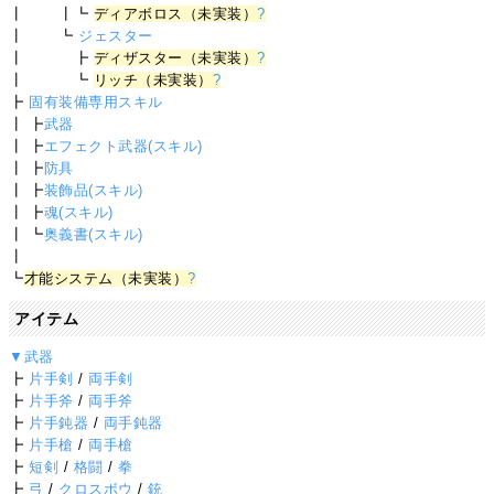
┃ ┃┗
ディアボロス（未実装）
?
┃ ┗
ジェスター
┃ ┣
ディザスター（未実装）
?
┃ ┗
リッチ（未実装）
?
┣
固有装備専用スキル
┃ ┣
武器
┃ ┣
エフェクト武器(スキル)
┃ ┣
防具
┃ ┣
装飾品(スキル)
┃ ┣
魂(スキル)
┃ ┗
奥義書(スキル)
┃
┗
才能システム（未実装）
?
アイテム
▼武器
┣
片手剣
/
両手剣
┣
片手斧
/
両手斧
┣
片手鈍器
/
両手鈍器
┣
片手槍
/
両手槍
┣
短剣
/
格闘
/
拳
┣
弓
/
クロスボウ
/
銃