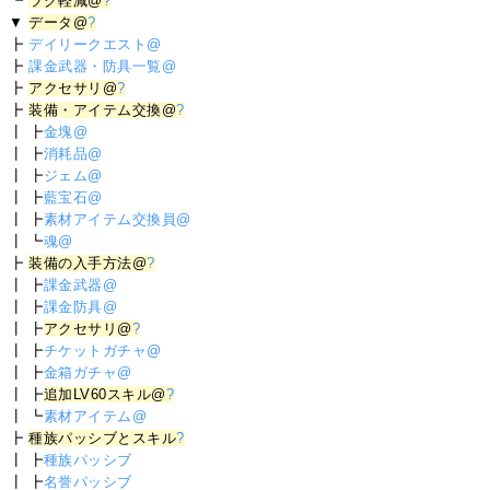
┗
ラグ軽減@
?
▼
データ@
?
┣
デイリークエスト@
┣
課金武器・防具一覧@
┣
アクセサリ@
?
┣
装備・アイテム交換@
?
┃ ┣
金塊@
┃ ┣
消耗品@
┃ ┣
ジェム@
┃ ┣
藍宝石@
┃ ┣
素材アイテム交換員@
┃ ┗
魂@
┣
装備の入手方法@
?
┃ ┣
課金武器@
┃ ┣
課金防具@
┃ ┣
アクセサリ@
?
┃ ┣
チケットガチャ@
┃ ┣
金箱ガチャ@
┃ ┣
追加LV60スキル@
?
┃ ┗
素材アイテム@
┣
種族パッシブとスキル
?
┃ ┣
種族パッシブ
┃ ┣
名誉パッシブ