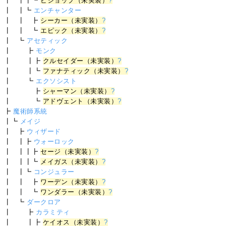
┃ ┃┃┗
ビショップ（未実装）
?
┃ ┃┗
エンチャンター
┃ ┃ ┣
シーカー（未実装）
?
┃ ┃ ┗
エピック（未実装）
?
┃ ┗
アセティック
┃ ┣
モンク
┃ ┃┣
クルセイダー（未実装）
?
┃ ┃┗
ファナティック（未実装）
?
┃ ┗
エクソシスト
┃ ┣
シャーマン（未実装）
?
┃ ┗
アドヴェント（未実装）
?
┣
魔術師系統
┃┗
メイジ
┃ ┣
ウィザード
┃ ┃┣
ウォーロック
┃ ┃┃┣
セージ（未実装）
?
┃ ┃┃┗
メイガス（未実装）
?
┃ ┃┗
コンジュラー
┃ ┃ ┣
ワーデン（未実装）
?
┃ ┃ ┗
ワンダラー（未実装）
?
┃ ┗
ダークロア
┃ ┣
カラミティ
┃ ┃┣
ケイオス（未実装）
?