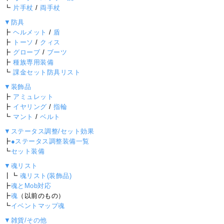
┗
片手杖
/
両手杖
▼防具
┣
ヘルメット
/
盾
┣
トーソ
/
クィス
┣
グローブ
/
ブーツ
┣
種族専用装備
┗
課金セット防具リスト
▼装飾品
┣
アミュレット
┣
イヤリング
/
指輪
┗
マント
/
ベルト
▼ステータス調整/セット効果
┣
●ステータス調整装備一覧
┗
セット装備
▼魂リスト
┃┗
魂リスト(装飾品)
┣
魂とMob対応
┣
魂
（以前のもの）
┗
イベントマップ魂
▼雑貨/その他