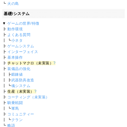
┗
火の島
基礎/システム
▼
ゲームの世界/特徴
┣
動作環境
┣
よくある質問
┃ ┗
小ネタ
┣
ゲームシステム
┣
インターフェイス
┣
基本操作
┣
チャットマクロ（未実装）
?
┣
装備品の強化
┃ ┣
鍛錬値
┃ ┣
武器防具改造
┃ ┗
魂システム
┣
生産（未実装）
?
┣
コーティング（未実装）
┣
騎乗戦闘
┃ ┗
軍馬
┣
コミュニティー
┃ ┗
クラン
┗
略語