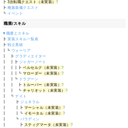
┣
3次転職クエスト（未実装）
?
┣
種族装備クエスト
┗
イベント
職業/スキル
▼職業とスキル
┣
実装スキル一覧表
┣
戦士系統
┃┗
ウォーリア
┃ ┣
グラディエイター
┃ ┃┣
ジャガーノート
┃ ┃┃┣
ベルセルク（未実装）
?
┃ ┃┃┗
マローダー（未実装）
?
┃ ┃┗
ドラグーン
┃ ┃ ┣
トルーパー（未実装）
?
┃ ┃ ┗
チャリオット（未実装）
?
┃ ┗
ナイト
┃ ┣
ジェネラル
┃ ┃┣
マーシャル（未実装）
?
┃ ┃┗
イモータル（未実装）
?
┃ ┗
パラディン
┃ ┣
スティグマータ（未実装）
?