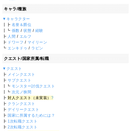
キャラ/種族
▼キャラクター
┃┣
名誉＆爵位
┃┗
係数
/
状態
/
経験
┣
人間
/
エルフ
┣
ドワーフ
/
マイリーン
┗
エンキドゥ
/
ラピン
クエスト/国家所属/転職
▼クエスト
┣
メインクエスト
┣
サブクエスト
┃┗
モンスター討伐クエスト
┃┗
次元ノ狭間
┣
対人クエスト（未実装）
?
┣
クランクエスト
┣
デイリークエスト
┣
国家に所属するためには？
┣
1次転職クエスト
┣
2次転職クエスト