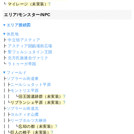
┗
マイレージ（未実装）
?
エリア/モンスター/NPC
▼エリア接続図
▼休息地
┣
中立領アスティア
┣
アスティア闘戯場前広場
┣
聖フェルシュタイン王国
┣
北方氏族連合ヴァリク
┗
ラトゥーガ帝国
▼フィールド
┣
ソプラール街道東
┃┣
ニールシュタット平原
┃┣
モントリエ平原
┃┃ ┗
旧王国遺跡群（未実装）
?
┃┗
リブランシェ平原（未実装）
?
┣
ソプラール街道北
┃┣
ヨルティオ山麓
┃┣
リープホルツ大峡谷
┃┃ ┗
忘却の都（未実装）
?
┃┗
巨人の椅子（未実装）
?