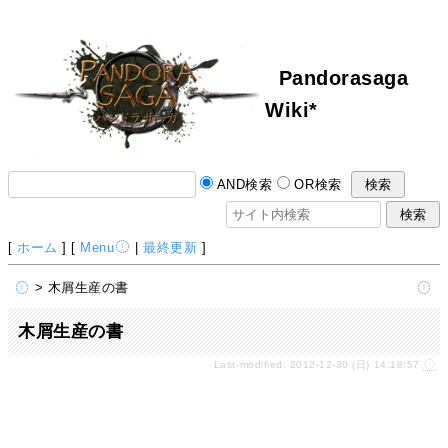
Pandorasaga
Wiki*
AND検索
OR検索
[
ホーム
] [
Menu
|
最終更新
]
> 木屑生産の書
木屑生産の書
Last-modified: 2012-12-30 (日) 14:18:57