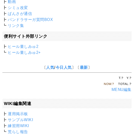
┣
動画
┣
シミュ改変
┣
ぱんさが通信
┣
パンドラサーガ質問BOX
┗
リンク集
便利サイト外部リンク
┣
ヒール量しみゅ2
┗
ヒール量しみゅ2+
〔
人気
/
今日人気
〕〔
最新
〕
T.
?
Y.
?
NOW.
?
TOTAL.
?
MENU編集
WIKI編集関連
┣
運用掲示板
┣
サンプルWIKI
┣
練習用WIKI
┗
荒らし報告