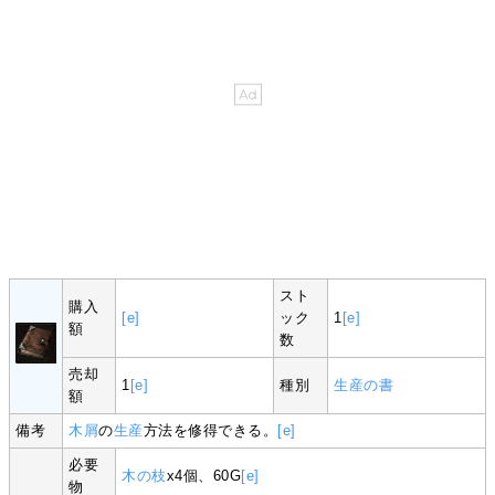
スト
購入
[e]
ック
1
[e]
額
数
売却
1
[e]
種別
生産の書
額
備考
木屑
の
生産
方法を修得できる。
[e]
必要
木の枝
x4個、60G
[e]
物