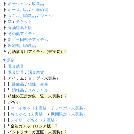
┣
ポーション
/
収集品
┣
ホース用品
/
生産の書
┣
スキル用消耗品
/
ジェム
┣
箱
/
チケット
┣
香油秘薬石版
┣
その他アイテム
┣
新・三国戦争アイテム
┣
攻城戦用消耗品
┗
お洒落専用アイテム（未実装）
?
▼課金
┣
課金武器
┣
課金防具
/
課金雑貨
┣ アイテムショップ（未実装）
┃┣
装備品
/
鍛錬・生産
┃┗
消耗品
/
スペシャル
┣
精錬の工房対象一覧（未実装）
?
┣ がちゃ
┃┣
マーイボゥ（未実装）
/
ラウボ（未実装）
┃┣
おてがる（未実装）
/
期間限定（未実装）
┃┣
デイリーがちゃ（未実装）
┃┗
金箱ガチャ（ロシア版）
?
┣
パンドラサーガ宝匣（未実装）
?