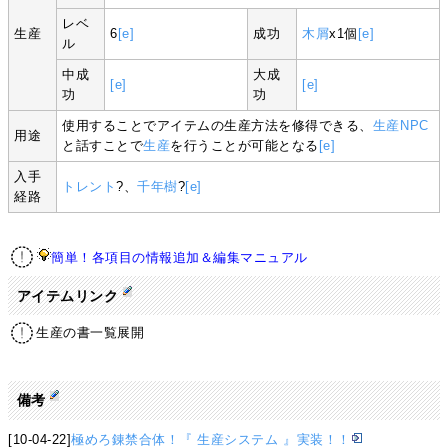
レベ
生産
6
[e]
成功
木屑
x1個
[e]
ル
中成
大成
[e]
[e]
功
功
使用することでアイテムの生産方法を修得できる、
生産NPC
用途
と話すことで
生産
を行うことが可能となる
[e]
入手
トレント
?、
千年樹
?
[e]
経路
簡単！各項目の情報追加＆編集マニュアル
アイテムリンク
生産の書一覧展開
備考
[10-04-22]
極めろ錬禁合体！『 生産システム 』実装！！