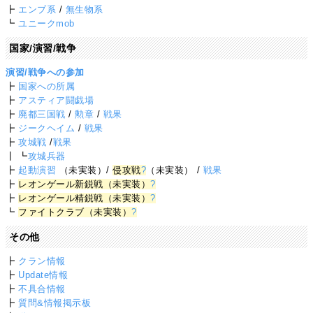
┣
エンブ系
/
無生物系
┗
ユニークmob
国家/演習/戦争
演習/戦争への参加
┣
国家への所属
┣
アスティア闘戯場
┣
廃都三国戦
/
勲章
/
戦果
┣
ジークヘイム
/
戦果
┣
攻城戦
/
戦果
┃ ┗
攻城兵器
┣
起動演習
（未実装）/
侵攻戦
?
（未実装） /
戦果
┣
レオンゲール新鋭戦（未実装）
?
┣
レオンゲール精鋭戦（未実装）
?
┗
ファイトクラブ（未実装）
?
その他
┣
クラン情報
┣
Update情報
┣
不具合情報
┣
質問&情報掲示板