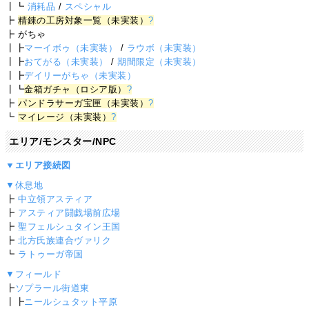
┃┗
消耗品
/
スペシャル
┣
精錬の工房対象一覧（未実装）
?
┣ がちゃ
┃┣
マーイボゥ（未実装）
/
ラウボ（未実装）
┃┣
おてがる（未実装）
/
期間限定（未実装）
┃┣
デイリーがちゃ（未実装）
┃┗
金箱ガチャ（ロシア版）
?
┣
パンドラサーガ宝匣（未実装）
?
┗
マイレージ（未実装）
?
エリア/モンスター/NPC
▼エリア接続図
▼休息地
┣
中立領アスティア
┣
アスティア闘戯場前広場
┣
聖フェルシュタイン王国
┣
北方氏族連合ヴァリク
┗
ラトゥーガ帝国
▼フィールド
┣
ソプラール街道東
┃┣
ニールシュタット平原