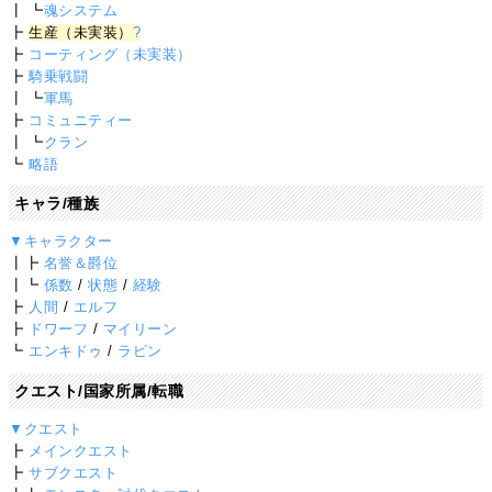
┃ ┗
魂システム
┣
生産（未実装）
?
┣
コーティング（未実装）
┣
騎乗戦闘
┃ ┗
軍馬
┣
コミュニティー
┃ ┗
クラン
┗
略語
キャラ/種族
▼キャラクター
┃┣
名誉＆爵位
┃┗
係数
/
状態
/
経験
┣
人間
/
エルフ
┣
ドワーフ
/
マイリーン
┗
エンキドゥ
/
ラピン
クエスト/国家所属/転職
▼クエスト
┣
メインクエスト
┣
サブクエスト