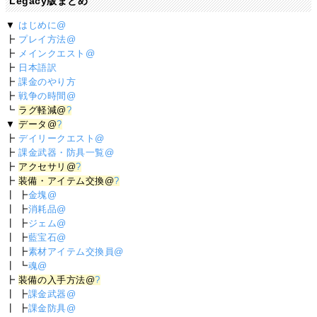
Legacy版まとめ
▼
はじめに@
┣
プレイ方法@
┣
メインクエスト@
┣
日本語訳
┣
課金のやり方
┣
戦争の時間@
┗
ラグ軽減@
?
▼
データ@
?
┣
デイリークエスト@
┣
課金武器・防具一覧@
┣
アクセサリ@
?
┣
装備・アイテム交換@
?
┃ ┣
金塊@
┃ ┣
消耗品@
┃ ┣
ジェム@
┃ ┣
藍宝石@
┃ ┣
素材アイテム交換員@
┃ ┗
魂@
┣
装備の入手方法@
?
┃ ┣
課金武器@
┃ ┣
課金防具@