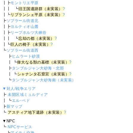
┃┣
モントリエ平原
┃┃ ┗
旧王国遺跡群（未実装）
?
┃┗
リブランシェ平原（未実装）
?
┣
ソプラール街道北
┃┣
ヨルティオ山麓
┃┣
リープホルツ大峡谷
┃┃ ┗
忘却の都（未実装）
?
┃┗
巨人の椅子（未実装）
?
┗
ソプラール街道西
┣
ヒムラート砂漠
┃ ┗
偉大なる獣の墓標（未実装）
?
┣
タンブルジャン大砂海・北部
┃ ┗
シャナンタ石窟宮（未実装）
?
┗
タンブルジャン大砂海南（未実装）
▼対人/戦争エリア
┣
未開区域ミュルディア
┃ ┗
エル･ベド
┣
新マップ
┗
アスティア地下遺跡（未実装）
?
▼NPC
┗
NPCサービス
┗
アイテム交換