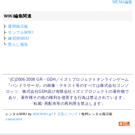
MENU編集
WIKI編集関連
┣
運用掲示板
┣
サンプルWIKI
┣
練習用WIKI
┗
荒らし報告
「(C)2006-2008 GR・GDH／イズミプロジェクトオンラインゲーム
『パンドラサーガ』の画像・テキスト等のすべては株式会社ゴンゾ
ロッソ、株式会社GDH及び有限会社イズミプロジェクトの著作物で
あり、著作権その他の権利を侵害する行為は禁止されています」
「転載･再配布等の再利用を禁止します」
レンタルWIKI by
WIKIWIKI.jp*
/
広告について
/ 無料レンタル掲示板
zawazawa