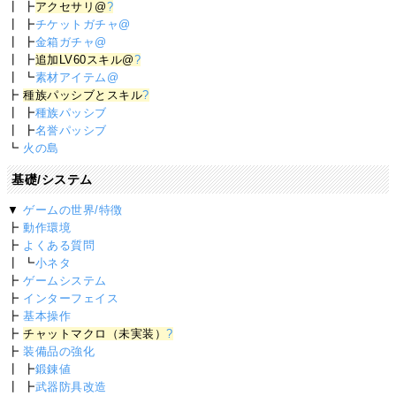
┃ ┣
アクセサリ@
?
┃ ┣
チケットガチャ@
┃ ┣
金箱ガチャ@
┃ ┣
追加LV60スキル@
?
┃ ┗
素材アイテム@
┣
種族パッシブとスキル
?
┃ ┣
種族パッシブ
┃ ┣
名誉パッシブ
┗
火の島
基礎/システム
▼
ゲームの世界/特徴
┣
動作環境
┣
よくある質問
┃ ┗
小ネタ
┣
ゲームシステム
┣
インターフェイス
┣
基本操作
┣
チャットマクロ（未実装）
?
┣
装備品の強化
┃ ┣
鍛錬値
┃ ┣
武器防具改造