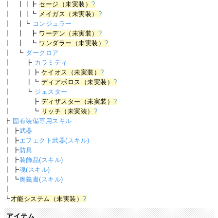
┃ ┃┃┣
セージ（未実装）
?
┃ ┃┃┗
メイガス（未実装）
?
┃ ┃┗
コンジュラー
┃ ┃ ┣
ワーデン（未実装）
?
┃ ┃ ┗
ワンダラー（未実装）
?
┃ ┗
ダークロア
┃ ┣
カラミティ
┃ ┃┣
ケイオス（未実装）
?
┃ ┃┗
ディアボロス（未実装）
?
┃ ┗
ジェスター
┃ ┣
ディザスター（未実装）
?
┃ ┗
リッチ（未実装）
?
┣
固有装備専用スキル
┃ ┣
武器
┃ ┣
エフェクト武器(スキル)
┃ ┣
防具
┃ ┣
装飾品(スキル)
┃ ┣
魂(スキル)
┃ ┗
奥義書(スキル)
┃
┗
才能システム（未実装）
?
アイテム