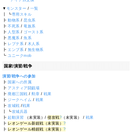
▼
モンスター
/
一覧
┃ ┗
専用スキル
┣
動物系
/
昆虫系
┣
不死系
/
竜族系
┣
人型系
/
ゴースト系
┣
悪魔系
/
魚系
┣
レプテ系
/
木人系
┣
エンブ系
/
無生物系
┗
ユニークmob
国家/演習/戦争
演習/戦争への参加
┣
国家への所属
┣
アスティア闘戯場
┣
廃都三国戦
/
勲章
/
戦果
┣
ジークヘイム
/
戦果
┣
攻城戦
/
戦果
┃ ┗
攻城兵器
┣
起動演習
（未実装）/
侵攻戦
?
（未実装） /
戦果
┣
レオンゲール新鋭戦（未実装）
?
┣
レオンゲール精鋭戦（未実装）
?