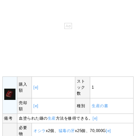
スト
購入
[e]
ック
1
額
数
売却
[e]
種別
生産の書
額
備考
血塗られた鎌の
生産
方法を修得できる。
[e]
必要
オシラ
x2個、
猛毒の牙
x25個、70,000G
[e]
物