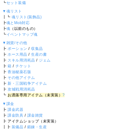
┗
セット装備
▼魂リスト
┃┗
魂リスト(装飾品)
┣
魂とMob対応
┣
魂
（以前のもの）
┗
イベントマップ魂
▼雑貨/その他
┣
ポーション
/
収集品
┣
ホース用品
/
生産の書
┣
スキル用消耗品
/
ジェム
┣
箱
/
チケット
┣
香油秘薬石版
┣
その他アイテム
┣
新・三国戦争アイテム
┣
攻城戦用消耗品
┗
お洒落専用アイテム（未実装）
?
▼課金
┣
課金武器
┣
課金防具
/
課金雑貨
┣ アイテムショップ（未実装）
┃┣
装備品
/
鍛錬・生産