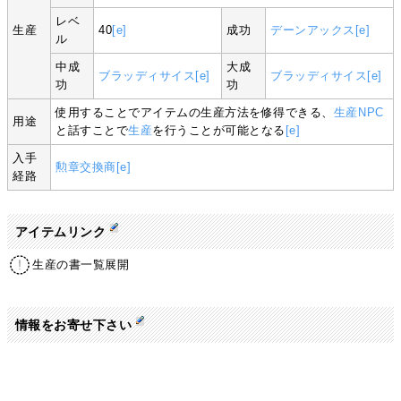
レベ
生産
40
[e]
成功
デーンアックス
[e]
ル
中成
大成
ブラッディサイス
[e]
ブラッディサイス
[e]
功
功
使用することでアイテムの生産方法を修得できる、
生産NPC
用途
と話すことで
生産
を行うことが可能となる
[e]
入手
勲章交換商
[e]
経路
アイテムリンク
生産の書一覧展開
情報をお寄せ下さい