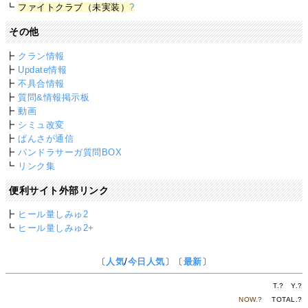
┗
ファイトクラブ（未実装）
?
その他
┣
クラン情報
┣
Update情報
┣
不具合情報
┣
質問&情報掲示板
┣
動画
┣
シミュ改変
┣
ぱんさが通信
┣
パンドラサーガ質問BOX
┗
リンク集
便利サイト外部リンク
┣
ヒール量しみゅ2
┗
ヒール量しみゅ2+
〔
人気
/
今日人気
〕〔
最新
〕
T.
?
Y.
?
NOW.
?
TOTAL.
?