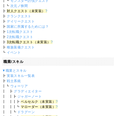
┃┗
モンスター討伐クエスト
┃┗
次元ノ狭間
┣
対人クエスト（未実装）
?
┣
クランクエスト
┣
デイリークエスト
┣
国家に所属するためには？
┣
1次転職クエスト
┣
2次転職クエスト
┣
3次転職クエスト（未実装）
?
┣
種族装備クエスト
┗
イベント
職業/スキル
▼職業とスキル
┣
実装スキル一覧表
┣
戦士系統
┃┗
ウォーリア
┃ ┣
グラディエイター
┃ ┃┣
ジャガーノート
┃ ┃┃┣
ベルセルク（未実装）
?
┃ ┃┃┗
マローダー（未実装）
?
┃ ┃┗
ドラグーン