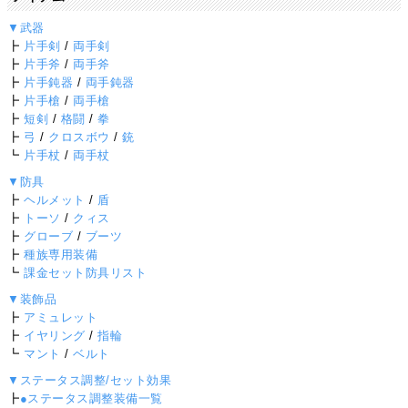
▼武器
┣
片手剣
/
両手剣
┣
片手斧
/
両手斧
┣
片手鈍器
/
両手鈍器
┣
片手槍
/
両手槍
┣
短剣
/
格闘
/
拳
┣
弓
/
クロスボウ
/
銃
┗
片手杖
/
両手杖
▼防具
┣
ヘルメット
/
盾
┣
トーソ
/
クィス
┣
グローブ
/
ブーツ
┣
種族専用装備
┗
課金セット防具リスト
▼装飾品
┣
アミュレット
┣
イヤリング
/
指輪
┗
マント
/
ベルト
▼ステータス調整/セット効果
┣
●ステータス調整装備一覧