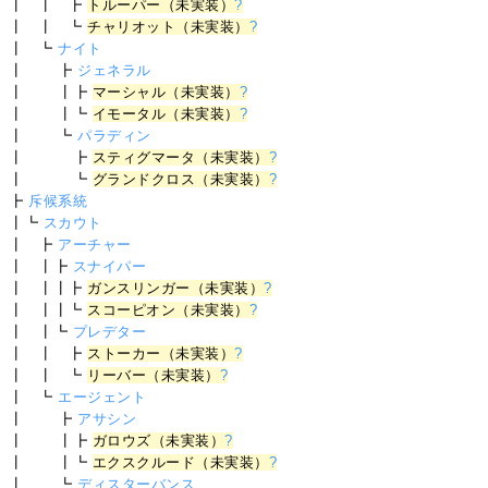
┃ ┃ ┣
トルーパー（未実装）
?
┃ ┃ ┗
チャリオット（未実装）
?
┃ ┗
ナイト
┃ ┣
ジェネラル
┃ ┃┣
マーシャル（未実装）
?
┃ ┃┗
イモータル（未実装）
?
┃ ┗
パラディン
┃ ┣
スティグマータ（未実装）
?
┃ ┗
グランドクロス（未実装）
?
┣
斥候系統
┃┗
スカウト
┃ ┣
アーチャー
┃ ┃┣
スナイパー
┃ ┃┃┣
ガンスリンガー（未実装）
?
┃ ┃┃┗
スコーピオン（未実装）
?
┃ ┃┗
プレデター
┃ ┃ ┣
ストーカー（未実装）
?
┃ ┃ ┗
リーバー（未実装）
?
┃ ┗
エージェント
┃ ┣
アサシン
┃ ┃┣
ガロウズ（未実装）
?
┃ ┃┗
エクスクルード（未実装）
?
┃ ┗
ディスターバンス