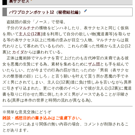
裏サクセス
パワプロクンポケット12
（
秘密結社編
）
盗賊団の親分「ノース」で登場。
子分の
マルチナ
の獲物をピンハネしたり、表サクセスと同じく仮病
を用いて
主人公(12裏)
達を利用して自分の欲しい物(魔道書等)を取らせ
る等の表サクセス以上に性格の歪みが目立つ人物。マルチナからは親
代わりとして慕われているものの、これらの腐った性根から主人公(12
裏)と
カイダ
からは嫌われている。
正体は魔術師でマルチナを育て上げたのも古代神官の末裔である彼
女を悪魔の生贄にする為。素材を集めるために
ザム団
とも手を組んで
いたらしい。だが今までの行為の罰が当たったのか「男前（表サクセ
スの整形後の顔）にしろ」と言う願いを叶えて貰う所か悪魔の手でネ
ズミ男にされてしまい、主人公(12裏)達に負け惜しみを言いながら異界
に引きずり込まれた。更にその後のイベントで彼が主人公(12裏)に魔道
書を取りに行かせた際に倒したネズミ男がノースであることが示唆さ
れる(異界は本作の世界と時間の流れが異なる為)。
※簡単な意見交換にどうぞ
雑談・感想目的の書き込みはご遠慮下さい。
このページにあまり関係の無い内容の場合、コメントが削除されるこ
とがあります。