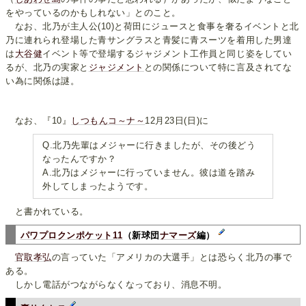
をやっているのかもしれない」とのこと。
なお、北乃が主人公(10)と荷田にジュースと食事を奢るイベントと北
乃に連れられ登場した青サングラスと青髪に青スーツを着用した男達
は
大谷健
イベント等で登場するジャジメント工作員と同じ姿をしてい
るが、北乃の実家と
ジャジメント
との関係について特に言及されてな
い為に関係は謎。
なお、『10』
しつもんコ～ナ～
12月23日(日)に
Q.北乃先輩はメジャーに行きましたが、その後どう
なったんですか？
A.北乃はメジャーに行っていません。彼は道を踏み
外してしまったようです。
と書かれている。
パワプロクンポケット11
（新球団
ナマーズ
編）
官取孝弘
の言っていた「アメリカの大選手」とは恐らく北乃の事で
ある。
しかし電話がつながらなくなっており、消息不明。