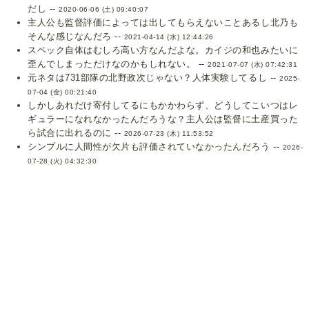
だし --
2020-06-06 (土) 09:40:07
主人公も監督評価によっては出してもらえないことあるし北乃も
そんな感じなんだろ --
2021-04-14 (水) 12:44:26
スペック自体はむしろ高い方なんだよな。カイジの和也みたいに
歪んでしまっただけなのかもしれない。 --
2021-07-07 (水) 07:42:31
元ネタは731部隊の北野政次じゃない？人体実験してるし --
2025-
07-04 (金) 00:21:40
しかしあれだけ寄付してるにもかかわらず、どうしてこいつはレ
ギュラーになれなかったんだろうな？主人公は監督に土産買った
ら試合に出れるのに --
2026-07-23 (木) 11:53:52
シンプルに人間性が欠片も評価されていなかったんだろう --
2026-
07-28 (火) 04:32:30