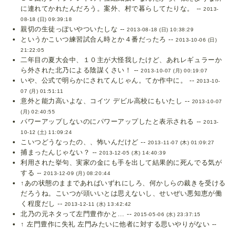
に連れてかれたんだろう。案外、村で暮らしてたりな。 --
2013-
08-18 (日) 09:39:18
親切の生徒っぽいやついたしな --
2013-08-18 (日) 10:38:29
というかこいつ練習試合ん時とか４番だったろ --
2013-10-06 (日)
21:22:05
二年目の夏大会中、１０主が大怪我したけど、あれレギュラーか
ら外された北乃による陰謀くさい！ --
2013-10-07 (月) 00:19:07
いや、公式で明らかにされてんじゃん。てか作中に。 --
2013-10-
07 (月) 01:51:11
意外と能力高いよな、コイツ デビル高校にもいたし --
2013-10-07
(月) 02:40:55
パワーアップしないのにパワーアップしたと表示される --
2013-
10-12 (土) 11:09:24
こいつどうなったの、、怖いんだけど --
2013-11-07 (木) 01:09:27
捕まったんじゃない？ --
2013-12-05 (木) 14:40:39
利用された挙句、実家の金にも手を出して結果的に死んでる気が
する --
2013-12-09 (月) 08:20:44
↑あの状態のままであればいずれにしろ、何かしらの裁きを受ける
だろうね。こいつが頭いいとは思えないし、せいぜい悪知恵が働
く程度だし --
2013-12-11 (水) 13:42:42
北乃の元ネタって左門豊作かと… --
2015-05-06 (水) 23:37:15
↑ 左門豊作に失礼 左門みたいに他者に対する思いやりがない --