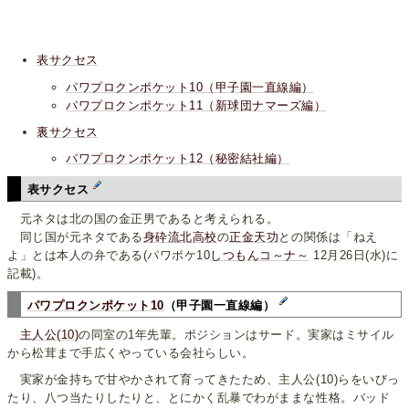
表サクセス
パワプロクンポケット10（甲子園一直線編）
パワプロクンポケット11（新球団ナマーズ編）
裏サクセス
パワプロクンポケット12（秘密結社編）
表サクセス
元ネタは北の国の金正男であると考えられる。
同じ国が元ネタである
身砕流北高校
の
正金天功
との関係は「ねえ
よ」とは本人の弁である(パワポケ10
しつもんコ～ナ～
12月26日(水)に
記載)。
パワプロクンポケット10
（甲子園一直線編）
主人公(10)
の同室の1年先輩。ポジションはサード。実家はミサイル
から松茸まで手広くやっている会社らしい。
実家が金持ちで甘やかされて育ってきたため、主人公(10)らをいびっ
たり、八つ当たりしたりと、とにかく乱暴でわがままな性格。バッド