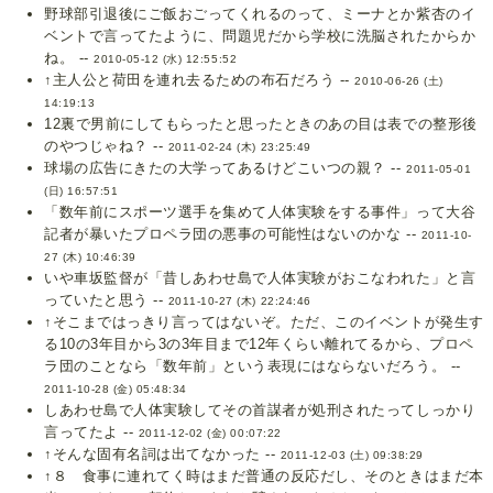
野球部引退後にご飯おごってくれるのって、ミーナとか紫杏のイ
ベントで言ってたように、問題児だから学校に洗脳されたからか
ね。 --
2010-05-12 (水) 12:55:52
↑主人公と荷田を連れ去るための布石だろう --
2010-06-26 (土)
14:19:13
12裏で男前にしてもらったと思ったときのあの目は表での整形後
のやつじゃね？ --
2011-02-24 (木) 23:25:49
球場の広告にきたの大学ってあるけどこいつの親？ --
2011-05-01
(日) 16:57:51
「数年前にスポーツ選手を集めて人体実験をする事件」って大谷
記者が暴いたプロペラ団の悪事の可能性はないのかな --
2011-10-
27 (木) 10:46:39
いや車坂監督が「昔しあわせ島で人体実験がおこなわれた」と言
っていたと思う --
2011-10-27 (木) 22:24:46
↑そこまではっきり言ってはないぞ。ただ、このイベントが発生す
る10の3年目から3の3年目まで12年くらい離れてるから、プロペ
ラ団のことなら「数年前」という表現にはならないだろう。 --
2011-10-28 (金) 05:48:34
しあわせ島で人体実験してその首謀者が処刑されたってしっかり
言ってたよ --
2011-12-02 (金) 00:07:22
↑そんな固有名詞は出てなかった --
2011-12-03 (土) 09:38:29
↑８ 食事に連れてく時はまだ普通の反応だし、そのときはまだ本