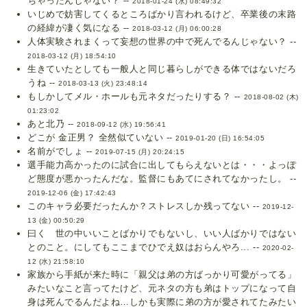
ちゃったんじゃない？ --
2018-01-24 (水) 08:49:32
いじめで妨害してくるところばかり言われるけど、卒業後の末路
の経緯が凄く気になる --
2018-03-12 (月) 06:00:28
人体実験されまくって妄想の世界の中で死んでるんじゃない？ --
2018-03-12 (月) 18:54:10
生きていたとしても一般人と同じ暮らしができる体ではないだろ
うね --
2018-03-13 (火) 23:48:14
もしかしてメル・ホールも元ネタだったりする？ --
2018-08-02 (木)
01:23:02
あと北乃 --
2018-09-12 (水) 19:56:41
どこが 金正男？ 全然似ていない --
2019-01-20 (日) 16:54:05
名前がでしょ --
2019-07-15 (月) 20:24:15
選手能力高かったのに試合に出してもらえないとは・・・よっぽ
ど態度が悪かったんだな。監督にもあてにされてなかったし。 --
2019-12-06 (金) 17:42:43
このキャラ必要だったんか？ストレスしか残ってない --
2019-12-
13 (金) 00:50:29
曰く 世の中いいことばかりでもないし、いい人ばかりではない
とのこと。にしてもここまでひでえ奴はおらんやろ... --
2020-02-
12 (水) 21:58:10
家族から手紙が来た時に「親父は弟の方ばっかり可愛がってる」
みたいなこと言ってたけど、元ネタの方も弟はトップになって自
身は死んでるんだよね…しかも実際に弟の方が愛されてたみたい