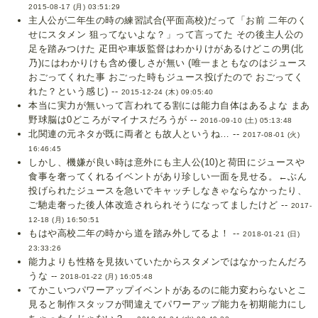
2015-08-17 (月) 03:51:29
主人公が二年生の時の練習試合(平面高校)だって「お前 二年のく
せにスタメン 狙ってないよな？」って言ってた その後主人公の
足を踏みつけた 疋田や車坂監督はわかりけがあるけどこの男(北
乃)にはわかりけも含め優しさが無い (唯一まともなのはジュース
おごってくれた事 おごった時もジュース投げたので おごってく
れた？という感じ) --
2015-12-24 (木) 09:05:40
本当に実力が無いって言われてる割には能力自体はあるよな まあ
野球脳は0どころがマイナスだろうが --
2016-09-10 (土) 05:13:48
北関連の元ネタが既に両者とも故人というね… --
2017-08-01 (火)
16:46:45
しかし、機嫌が良い時は意外にも主人公(10)と荷田にジュースや
食事を奢ってくれるイベントがあり珍しい一面を見せる。←ぶん
投げられたジュースを急いでキャッチしなきゃならなかったり、
ご馳走奢った後人体改造されられそうになってましたけど --
2017-
12-18 (月) 16:50:51
もはや高校二年の時から道を踏み外してるよ！ --
2018-01-21 (日)
23:33:26
能力よりも性格を見抜いていたからスタメンではなかったんだろ
うな --
2018-01-22 (月) 16:05:48
てかこいつパワーアップイベントがあるのに能力変わらないとこ
見ると制作スタッフが間違えてパワーアップ能力を初期能力にし