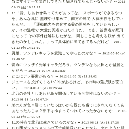
当にマイナーで契約しできたと騙されてたんじゃないか？ --
2012-
01-13 (金) 10:13:12
↑↑「昔、しあわせ島ってのがあってな。 スポーツができるやつ
を、あんな風に 無理やり集めて、南方の島で 人体実験をしてい
たんだ。 」「運動能力を強化する薬の開発を していたらしい
が、その過程で 大量に死者が出たそうだ。 まあ、首謀者が死刑
になって その事件は解決したがな。 同じことを考える奴が 出て
きたのかもしれん。」って具体的に出てきてるんだけど --
2012-
01-13 (金) 14:15:59
男版、ツンデレキャラを意識してやったのかな？ --
2012-05-30 (水)
19:49:52
普通にウッザイ先輩キャラだろう。ツンデレなら疋田とか監督と
かだろ --
2012-05-30 (水) 23:14:39
どこにデレ要素がある？ --
2012-11-05 (月) 12:28:02
ジュースを投げてくるｲﾍﾞﾝﾄがあるけど、その時の選択肢が面白
い。 --
2013-08-13 (火) 10:25:44
北乃の会社としあわせ島が関係している可能性はないのか？ --
2013-08-13 (火) 16:07:34
弟の方が色々勝っていたっぽいから親にも当てにされてなくてあ
あなったんじゃ？部下はゆすってつれていったかなにかか --
2013-
08-13 (火) 17:39:05
11の時点で北乃は生きているのかな? --
2013-08-13 (火) 18:17:28
ＢＢ団がジャジメントの下位組織扱いなんだから、似たような所