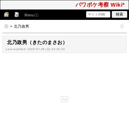
パワポケ考察 Wiki*
Menu
> 北乃政男
北乃政男（きたのまさお）
Last-modified: 2026-07-28 (火) 04:32:30