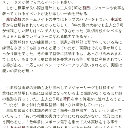
ステータスが付けられるイベントも多い。
しかし機嫌が良い際は意外にも主人公(10)と
荷田
にジュースや食事を
奢ってくれるイベントがあり珍しい一面を見せる。
親切高校
のチームメイトの中ではトップのパワーをもつが、
車坂監
督
からは期待されていなかったらしく、3年の夏の大会でも主人公(10)
が怪我しない限りはベンチ入りもできなかった（親切高校のレベルを
考えると四番でレギュラーになれる能力であるが）。
一応野球好きだが練習嫌いで、実家が野球部に寄付をしている為に
練習をさぼっても許されると思っていたが、実際はそんな事が無くし
っかり罰を受けた。その事で監督に抗議するも、あっさり丸め込まれ
てしまい、あまつさえ更に寄付を要求される等、監督に利用されてい
る節がある。一応このイベントでパワーアップ扱いされるが、実際は
能力の変化が無い。
引退後は両親の援助もあり渡米してメジャーリーグを目指すが、卒
業後に再登場した際には金髪になっている上に面影がなくなるほど顔
の整形を行っていた。主人公(10)と
荷田
を車で何処かに連れ去ろうとし
ていたが、駆け付けた車坂監督に制止され退散していった。
車坂監督曰く野球部の仲間に「海外へ野球留学しないか」と誘って
いたらしく「あいつ程度の実力でプロになれる訳がない、北乃にはも
う関わるな」「数年前にスポーツ選手を集めて人体実験をする事件
（
しあわせ島
の事件の事だと思われる）があったが、似たようなこと