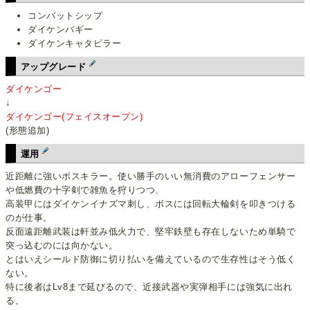
コンバットシップ
ダイケンバギー
ダイケンキャタピラー
アップグレード
ダイケンゴー
↓
ダイケンゴー(フェイスオープン)
(形態追加)
運用
近距離に強いボスキラー。使い勝手のいい無消費のアローフェンサー
や低燃費の十字剣で雑魚を狩りつつ、
高装甲にはダイケンイナズマ刺し、ボスには回転大輪剣を叩きつける
のが仕事。
反面遠距離武装は軒並み低火力で、堅牢鉄壁も存在しないため単騎で
突っ込むのには向かない。
とはいえシールド防御に切り払いを備えているので生存性はそう低く
ない。
特に後者はLv8まで延びるので、近接武器や実弾相手には強気に出れ
る。