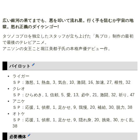
広い銀河の果てまでも、悪を叩いて流れ星。行く手を阻むか宇宙の地
獄。怒れ正義のダイケンゴー!
タツノコプロを独立したスタッフが立ち上げた「鳥プロ」制作の最初
で最後のテレビアニメ。
アニソンの女王こと堀江美都子氏の本格声優デビュー作。
パイロット
ライガー
ＳＰ：激怒, 1, 熱血, 3, 気合, 10, 激闘, 16, 加速, 27, 根性, 32
クレオ
ＳＰ：ひらめき, 1, 信頼, 5, 愛, 13, 必中, 21, 激闘, 32, 祈り, 47
アニケ
ＳＰ：応援, 1, 偵察, 1, 足かせ, 9, 我慢, 20, 補給, 30, 脱力, 38
オトケ
ＳＰ：応援, 1, 偵察, 1, 足かせ, 9, 隠れ身, 20, 挑発, 30, かく乱,
38
必要機体