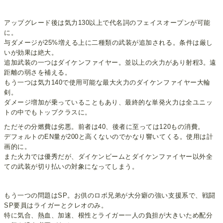
アップグレード後は気力130以上で代名詞のフェイスオープンが可能
に。
与ダメージが25%増える上に二種類の武装が追加される。条件は厳し
いが効果は絶大。
追加武装の一つはダイケンファイヤー。並以上の火力があり射程3。遠
距離の弱さを補える。
もう一つは気力140で使用可能な最大火力のダイケンファイヤー大輪
剣。
ダメージ増加が乗っていることもあり、最終的な単発火力は全ユニッ
トの中でもトップクラスに。
ただその分燃費は劣悪。前者は40、後者に至っては120もの消費。
デフォルトのEN量が200と高くないのでかなり響いてくる。使用は計
画的に。
また火力では優秀だが、ダイケンビームとダイケンファイヤー以外全
ての武装が切り払いの対象になってしまう。
もう一つの問題はSP。お供のロボ兄弟が大分癖の強い支援系で、戦闘
SP要員はライガーとクレオのみ。
特に気合、熱血、加速、根性とライガー一人の負担が大きいため配分