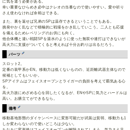
に気を遣う必要がある。
幸い重要なひらめき必中はクレオの当番なので使いやすい。愛や祈り
さえ使わなければ余裕はできる。
また、裏を返せば兄弟のSPは温存できるということでもある。
挑発やかく乱などで積極的に戦場をかき乱していこう。二人とも応援
を備えるためレベリングのお供にも向く。
他合体機と違い戦闘SPを湯水のように使った無双や連打はできないが
高火力に支援がついてくると考えれば十分お釣りは出るだろう。
パーツ
スロット2。
定番の装甲系かEN。移動力は低くないものの、近距離武器主体なので
候補としてもいいか。
SPアイテムはフェイスオープンとライガーの負担を考えて覇気ある心
を。
高火力故にめざめる心を回したくなるが、ENやSPに気力とハードルは
高い。お膳立てができるなら。
備考
移動基地形態のダイケンベースに変形可能だが武装は貧弱、移動力も1
しか変わらないので使いどころは少ない。
ちなみに変形後はフェイスオープンが解除されてしまう。気力さえ足