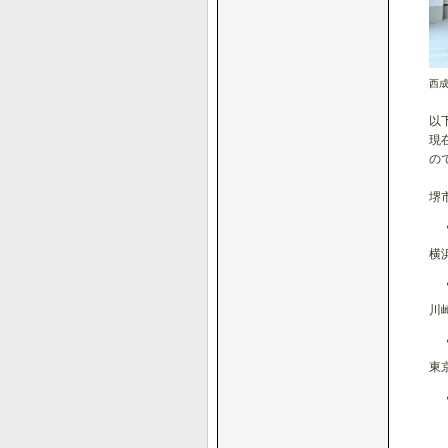
西
以
現
の
堺
横
川
東