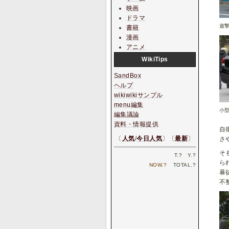
映画
ドラマ
遊
書籍
漫画
アニメ
WikiTips
SandBox
ヘルプ
wikiwikiサンプル
menu編集
小
編集議論
資料・情報提供
自
〔
人気
/
今日人気
〕〔
最新
〕
さ
そ
T.
?
Y.
?
ら
NOW.
?
TOTAL.
?
暴
不