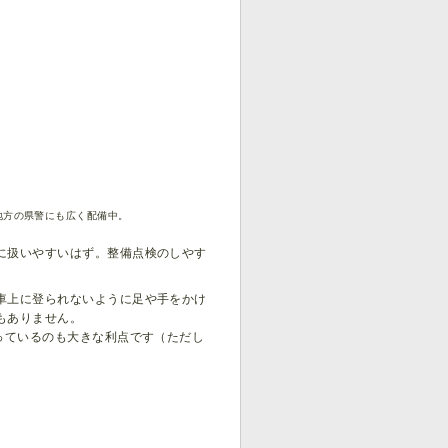
地方の県警にも広く配備中。
に扱いやすいはず。整備点検のしやす
車上に登られないように足や手をかけ
もありません。
っているのも大きな利点です（ただし