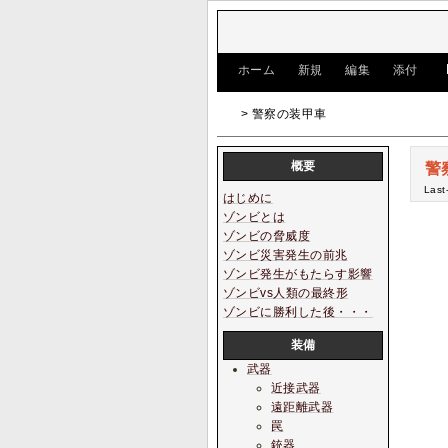
[
ホーム
|
新規
|
編集
|
添付
]
> 警察の装甲車
概要
警
Last
はじめに
ゾンビとは
ゾンビの脅威度
ゾンビ災害発生の前兆
ゾンビ発生がもたらす影響
ゾンビvs人類の最終形
ゾンビに勝利した後・・・
装備
武器
近接武器
遠距離武器
罠
銃器