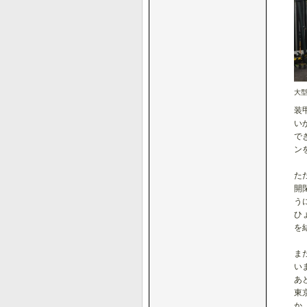
大
装
い
で
ン
た
開
う
ひ
を
ま
い
あ
東
か