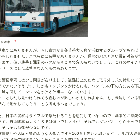
*5
型輸送車
甲車ではありませんが、もし貴方が目茶苦茶大人数で活動するグループであれば
かもしれません。こちらには装甲がありませんが、通常のバスと違い暴徒対策が
きます。使い勝手も通常のバスからそこまで変わらないでしょう。これのマイク
をベースにした遊撃車なんてものもあります。
だ警察車両には少し問題がありまして、盗難防止のために取り外し式の特別なド
閉できないそうです。しかもエンジンをかけるにも、ハンドルの下の方にある”隠
に鍵を回してエンジンをかける仕組みになっています。
ょっとしたら見つけられても盗むのが難しいかもしれません。もし機能している
結んで動かしてもらうことも考えるべきでしょう。
た、日本の警察はライフルで撃たれることを想定していないので、基本的に拳銃
ます。自衛隊車両よりも装甲は薄いでしょうが、それでもゾンビ相手なら十分で
とそもそも台数が少ないです。
京警視庁や大阪府警のような大都会ですら100台も無いと思いますし、地方の県
。バス改造の輸送車だったらそこそこ台数はありますが……