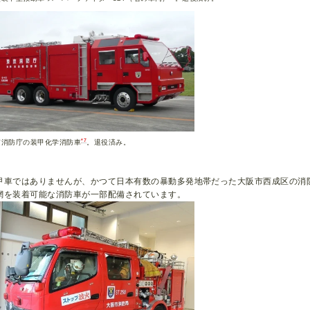
*7
京消防庁の装甲化学消防車
。退役済み。
甲車ではありませんが、かつて日本有数の暴動多発地帯だった大阪市西成区の消
網を装着可能な消防車が一部配備されています。