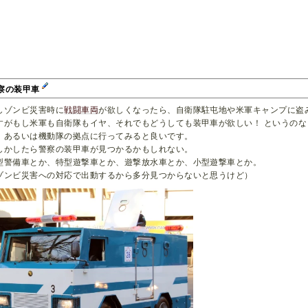
察の装甲車
しゾンビ災害時に
戦闘車両
が欲しくなったら、自衛隊駐屯地や米軍キャンプに盗
すがもし米軍も自衛隊もイヤ、それでもどうしても装甲車が欲しい！ というの
、あるいは機動隊の拠点に行ってみると良いです。
しかしたら警察の装甲車が見つかるかもしれない。
型警備車とか、特型遊撃車とか、遊撃放水車とか、小型遊撃車とか。
ゾンビ災害への対応で出動するから多分見つからないと思うけど）