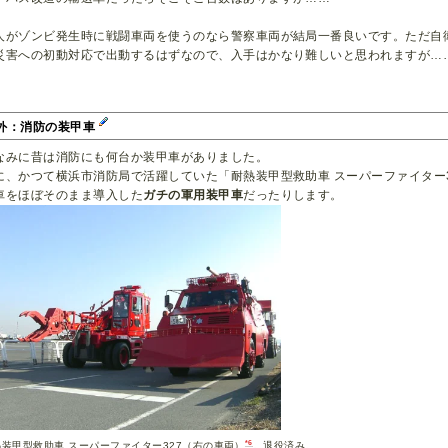
人がゾンビ発生時に戦闘車両を使うのなら警察車両が結局一番良いです。ただ自
災害への初動対応で出動するはずなので、入手はかなり難しいと思われますが…
外：消防の装甲車
なみに昔は消防にも何台か装甲車がありました。
に、かつて横浜市消防局で活躍していた「耐熱装甲型救助車 スーパーファイター32
車をほぼそのまま導入した
ガチの軍用装甲車
だったりします。
*6
熱装甲型救助車 スーパーファイター327（右の車両）
。退役済み。