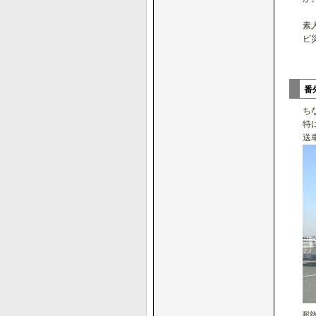
素
ビ
番
ち
特
送
耐