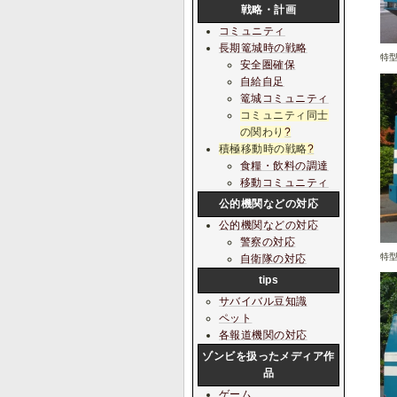
戦略・計画
コミュニティ
長期篭城時の戦略
特
安全圏確保
自給自足
篭城コミュニティ
コミュニティ同士
の関わり
?
積極移動時の戦略
?
食糧・飲料の調達
移動コミュニティ
公的機関などの対応
公的機関などの対応
警察の対応
特
自衛隊の対応
tips
サバイバル豆知識
ペット
各報道機関の対応
ゾンビを扱ったメディア作
品
ゲーム