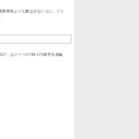
衛隊車両よりも数は少ない上に、ゾン
…
7」はドイツのTM-170装甲兵員輸