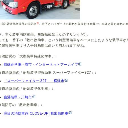
*8
成消防署津守出張所の消防車
。窓下とバイザー上の銀色が取り付け金具で、車体と同じ赤色の
下、主な装甲消防車両。無断転載禁止なのでリンクだけ。
在でも一番下の「救出救助車」という特型警備車をベースにしたような装甲車が
で警察装甲車より入手難易度は高いと思われますがね。
市消防局の「大型装甲特殊化学車」↓
特殊化学車 - 堺市 - インターネットアーカイブ
浜市消防局の「耐熱装甲型救助車 スーパーファイター327」↓
「スーパーファイター 327」 - 横浜市
崎市消防局の「耐爆装甲化学車」↓
臨港装甲 - 川崎市
京消防庁の「救出救助車」↓
注目の消防車両 CLOSE-UP! 救出救助車