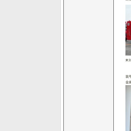
東
装
金