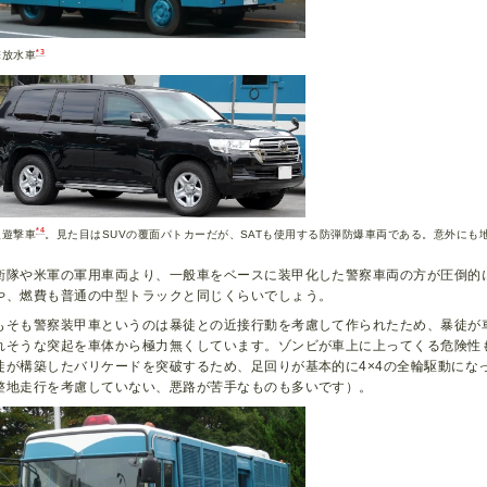
*3
撃放水車
*4
型遊撃車
。見た目はSUVの覆面パトカーだが、SATも使用する防弾防爆車両である。意外にも
衛隊や米軍の軍用車両より、一般車をベースに装甲化した警察車両の方が圧倒的
や、燃費も普通の中型トラックと同じくらいでしょう。
もそも警察装甲車というのは暴徒との近接行動を考慮して作られたため、暴徒が
れそうな突起を車体から極力無くしています。ゾンビが車上に上ってくる危険性
徒が構築したバリケードを突破するため、足回りが基本的に4×4の全輪駆動にな
整地走行を考慮していない、悪路が苦手なものも多いです）。