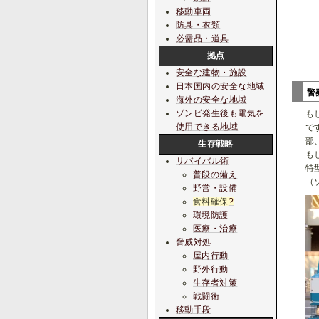
移動車両
防具・衣類
必需品・道具
拠点
安全な建物・施設
日本国内の安全な地域
警
海外の安全な地域
ゾンビ発生後も電気を
も
使用できる地域
で
部
生存戦略
も
サバイバル術
特
普段の備え
（
野営・設備
食料確保
?
環境防護
医療・治療
脅威対処
屋内行動
野外行動
生存者対策
戦闘術
移動手段