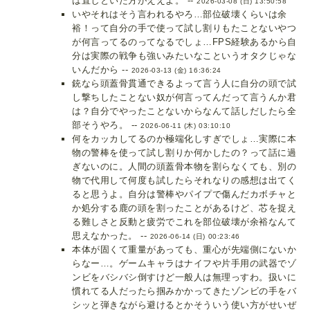
は直しといた方がええよ。 --
2026-03-08 (日) 13:50:58
いやそれはそう言われるやろ…部位破壊くらいは余
裕！って自分の手で使って試し割りもたことないやつ
が何言ってるのってなるでしょ…FPS経験あるから自
分は実際の戦争も強いみたいなこというオタクじゃな
いんだから --
2026-03-13 (金) 16:36:24
銃なら頭蓋骨貫通できるよって言う人に自分の頭で試
し撃ちしたことない奴が何言ってんだって言うんか君
は？自分でやったことないからなんて話しだしたら全
部そうやろ。 --
2026-06-11 (木) 03:10:10
何をカッカしてるのか極端化しすぎでしょ…実際に本
物の警棒を使って試し割りか何かしたの？って話に過
ぎないのに。人間の頭蓋骨本物を割らなくても、別の
物で代用して何度も試したらそれなりの感想は出てく
ると思うよ。自分は警棒やパイプで傷んだカボチャと
か処分する鹿の頭を割ったことがあるけど、芯を捉え
る難しさと反動と疲労でこれを部位破壊が余裕なんて
思えなかった。 --
2026-06-14 (日) 00:23:46
本体が固くて重量があっても、重心が先端側にないか
らなー…。ゲームキャラはナイフや片手用の武器でゾ
ンビをバシバシ倒すけど一般人は無理っすわ。扱いに
慣れてる人だったら掴みかかってきたゾンビの手をバ
シッと弾きながら避けるとかそういう使い方がせいぜ