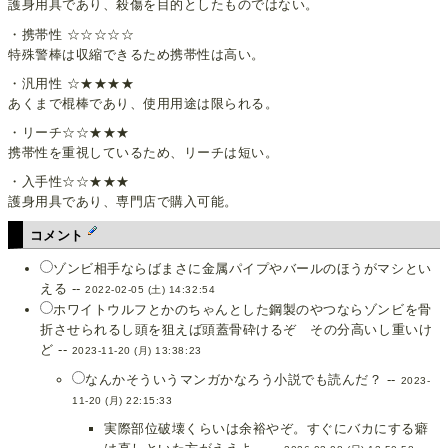
護身用具であり、殺傷を目的としたものではない。
・携帯性 ☆☆☆☆☆
特殊警棒は収縮できるため携帯性は高い。
・汎用性 ☆★★★★
あくまで棍棒であり、使用用途は限られる。
・リーチ☆☆★★★
携帯性を重視しているため、リーチは短い。
・入手性☆☆★★★
護身用具であり、専門店で購入可能。
コメント
ゾンビ相手ならばまさに金属パイプやバールのほうがマシとい
える --
2022-02-05 (土) 14:32:54
ホワイトウルフとかのちゃんとした鋼製のやつならゾンビを骨
折させられるし頭を狙えば頭蓋骨砕けるぞ その分高いし重いけ
ど --
2023-11-20 (月) 13:38:23
なんかそういうマンガかなろう小説でも読んだ？ --
2023-
11-20 (月) 22:15:33
実際部位破壊くらいは余裕やぞ。すぐにバカにする癖