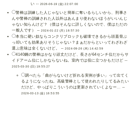
い --
2026-06-19 (金) 22:07:00
警棒は訓練した人じゃないと簡単に奪いるらしいから、刑事さ
んや警棒の訓練された人以外はあんまり使わないほうがいいんじ
ゃない知らんけど？（僕はそんなに詳しくないので、僕はただの
一般人です） --
2024-01-22 (月) 18:57:30
本当に硬い奴ならコンクリブロックも破壊できるから頭蓋骨ぶ
っ叩いても効果ありそうじゃない？まぁだからといってわざわざ
選ぶ意味は全くないけど。 --
2024-09-26 (木) 14:42:59
4140鋼の警棒はかなり頑丈だけど、長さが64センチ位だからサ
イドアーム位にしかならないね。室内では役に立つかもだけど --
2025-03-30 (日) 19:55:27
調べたら「曲がらないけど折れる実例が多い」って出てく
るようになったね。高級警棒として使われたりしてるみたい
だけど、やっぱりこういうのは更新されていくよなー… --
2026-03-13 (金) 16:53:55