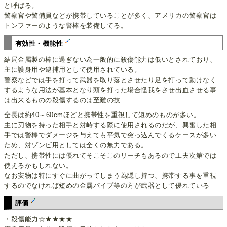
と呼ばる。
警察官や警備員などが携帯していることが多く、アメリカの警察官は
トンファーのような警棒を装備してる。
有効性・機能性
結局金属製の棒に過ぎない為一般的に殺傷能力は低いとされており、
主に護身用や逮捕用として使用されている。
警察などでは手を打って武器を取り落とさせたり足を打って動けなく
するような用法が基本となり頭を打った場合怪我をさせ出血させる事
は出来るものの殺傷するのは至難の技
全長は約40～60cmほどと携帯性を重視して短めのものが多い。
主に刃物を持った相手と対峙する際に使用されるのだが、興奮した相
手では警棒でダメージを与えても平気で突っ込んでくるケースが多い
ため、対ゾンビ用としては全くの無力である。
ただし、携帯性には優れてそこそこのリーチもあるので工夫次第では
使えるかもしれない。
なお安物は特にすぐに曲がってしまう為隠し持つ、携帯する事を重視
するのでなければ短めの金属パイプ等の方が武器として優れている
評価
・殺傷能力☆★★★★