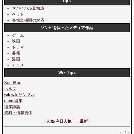
tips
サバイバル豆知識
ペット
各報道機関の対応
ゾンビを扱ったメディア作品
ゲーム
映画
ドラマ
書籍
漫画
アニメ
WikiTips
SandBox
ヘルプ
wikiwikiサンプル
menu編集
編集議論
資料・情報提供
〔
人気
/
今日人気
〕〔
最新
〕
T.
?
Y.
?