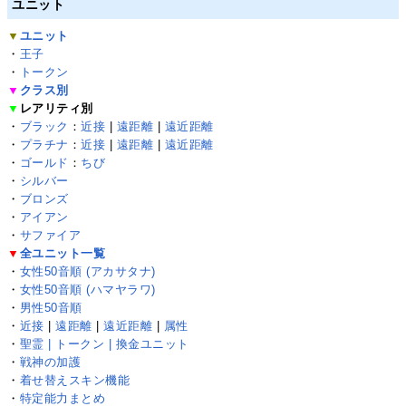
ユニット
▼
ユニット
・
王子
・
トークン
▼
クラス別
▼
レアリティ別
・
ブラック
：
近接
|
遠距離
|
遠近距離
・
プラチナ
：
近接
|
遠距離
|
遠近距離
・
ゴールド
：
ちび
・
シルバー
・
ブロンズ
・
アイアン
・
サファイア
▼
全ユニット一覧
・
女性50音順 (アカサタナ)
・
女性50音順 (ハマヤラワ)
・
男性50音順
・
近接
|
遠距離
|
遠近距離
|
属性
・
聖霊 | トークン | 換金ユニット
・
戦神の加護
・
着せ替えスキン機能
・
特定能力まとめ