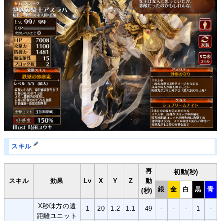
スキル
再
初動(秒)
スキル
効果
Lv
X
Y
Z
動
銀
金
白
黒
青
(秒)
X秒味方の遠
1
20
1.2
1.1
49
-
-
-
1
-
距離ユニット