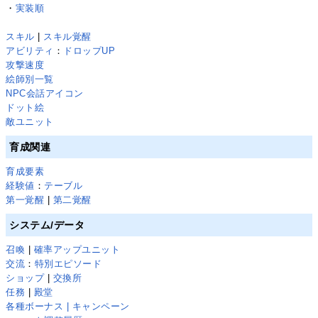
・
実装順
スキル
|
スキル覚醒
アビリティ
：
ドロップUP
攻撃速度
絵師別一覧
NPC会話アイコン
ドット絵
敵ユニット
育成関連
育成要素
経験値
：
テーブル
第一覚醒
|
第二覚醒
システム/データ
召喚
|
確率アップユニット
交流
：
特別エピソード
ショップ
|
交換所
任務
|
殿堂
各種ボーナス | キャンペーン