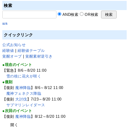
検索
AND検索
OR検索
編集
クイックリンク
公式お知らせ
経験値
|
経験値テーブル
覚醒オーブ
|
覚醒素材逆引き
●現在のイベント
【緊急】8/6～8/20 11:00
雪の枝に花火が咲く
●復刻
【復刻
魔神降臨
】8/6～8/12 11:00
魔神フェネクス降臨
【復刻
大討伐
】7/23～8/20 11:00
サブマリンレイダース
●次回のイベント
【復刻
魔神降臨
】8/12～8/20 11:00
開く