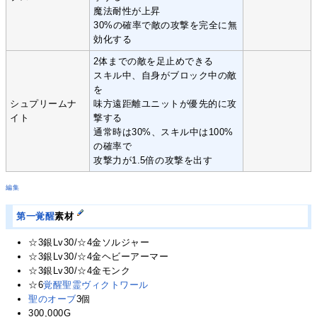
魔法耐性が上昇
30%の確率で敵の攻撃を完全に無
効化する
2体までの敵を足止めできる
スキル中、自身がブロック中の敵
を
シュプリームナ
味方遠距離ユニットが優先的に攻
イト
撃する
通常時は30%、スキル中は100%
の確率で
攻撃力が1.5倍の攻撃を出す
編集
第一覚醒
素材
☆3銀Lv30/☆4金ソルジャー
☆3銀Lv30/☆4金ヘビーアーマー
☆3銀Lv30/☆4金モンク
☆6
覚醒聖霊ヴィクトワール
聖のオーブ
3個
300,000G