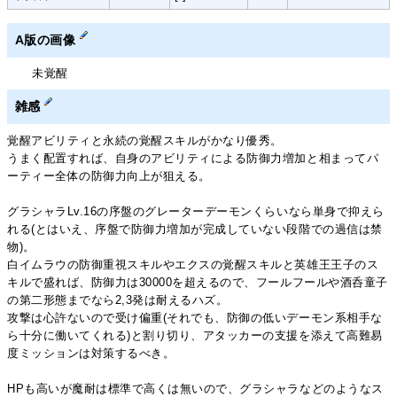
A版の画像
未覚醒
雑感
覚醒アビリティと永続の覚醒スキルがかなり優秀。
うまく配置すれば、自身のアビリティによる防御力増加と相まってパ
ーティー全体の防御力向上が狙える。
グラシャラLv.16の序盤のグレーターデーモンくらいなら単身で抑えら
れる(とはいえ、序盤で防御力増加が完成していない段階での過信は禁
物)。
白イムラウの防御重視スキルやエクスの覚醒スキルと英雄王王子のス
キルで盛れば、防御力は30000を超えるので、フールフールや酒呑童子
の第二形態までなら2,3発は耐えるハズ。
攻撃は心許ないので受け偏重(それでも、防御の低いデーモン系相手な
ら十分に働いてくれる)と割り切り、アタッカーの支援を添えて高難易
度ミッションは対策するべき。
HPも高いが魔耐は標準で高くは無いので、グラシャラなどのようなス