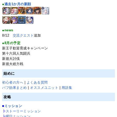
●
過去1か月の新顔
●news
8/12
交流クエスト
追加
●8月の予定
新王子歓迎育成キャンペーン
第十六回人気闘兵
新規大討伐
新規大総力戦
始めに
初心者の方へ
|
よくある質問
バフ効果まとめ
|
オススメユニット
|
用語集
攻略
■
ミッション
┣
ストーリーミッション
┣
曜日ミッション