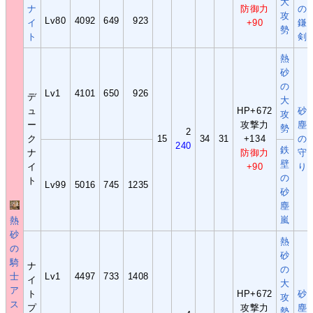
大
ナ
防御力
の
攻
Lv80
4092
649
923
イ
+90
鎌
勢
ト
剣
熱
砂
の
Lv1
4101
650
926
デ
大
ュ
HP+672
砂
攻
ー
攻撃力
塵
勢
2
ク
15
34
31
+134
の
240
鉄
ナ
防御力
守
壁
イ
+90
り
の
ト
Lv99
5016
745
1235
砂
塵
嵐
熱
砂
熱
の
砂
騎
ナ
の
士
Lv1
4497
733
1408
イ
大
ア
ト
HP+672
砂
攻
ス
プ
攻撃力
塵
勢