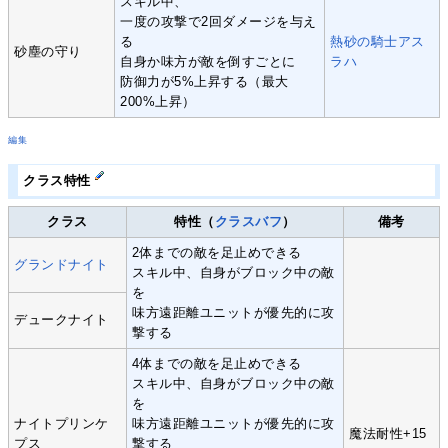
スキル中、
一度の攻撃で2回ダメージを与え
る
熱砂の騎士アス
砂塵の守り
自身か味方が敵を倒すごとに
ラハ
防御力が5%上昇する（最大
200%上昇）
編集
クラス特性
クラス
特性（
クラスバフ
）
備考
2体までの敵を足止めできる
グランドナイト
スキル中、自身がブロック中の敵
を
味方遠距離ユニットが優先的に攻
デュークナイト
撃する
4体までの敵を足止めできる
スキル中、自身がブロック中の敵
を
ナイトプリンケ
味方遠距離ユニットが優先的に攻
魔法耐性+15
プス
撃する