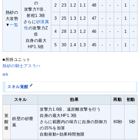
の
2
23
1.2
1.1
48
-
-
-
1
-
攻撃力Y倍、
熱砂の
射程1.3倍
3
25
1.3
1.2
47
-
-
-
1
-
大攻勢
さらに
砂漠属
▼
一覧
性
の攻撃力Z
4
28
1.3
1.2
46
-
-
-
1
-
倍
自身の最大
5
30
1.4
1.3
45
-
-
-
1
-
HP1.5倍
■所持ユニット
熱砂の騎士アスラハ
編集
スキル覚醒
スキル
効果
再動
初動
攻撃力1.6倍、遠距離攻撃を行う
覚
自身の最大HP1.3倍
鉄壁の砂塵
醒
さらに範囲内の味方に自身の防御力
80秒
5秒
嵐
後
の15%を加算
自動発動+効果時間無限