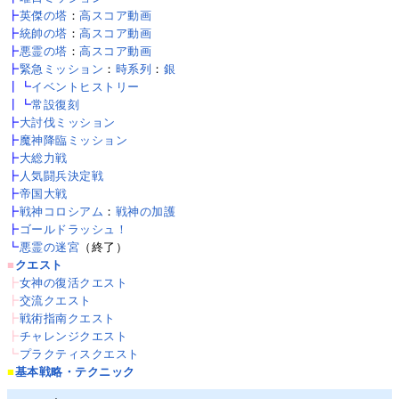
┣
英傑の塔
：
高スコア動画
┣
統帥の塔
：
高スコア動画
┣
悪霊の塔
：
高スコア動画
┣
緊急ミッション
：
時系列
：
銀
┃┗
イベントヒストリー
┃┗
常設復刻
┣
大討伐ミッション
┣
魔神降臨ミッション
┣
大総力戦
┣
人気闘兵決定戦
┣
帝国大戦
┣
戦神コロシアム
：
戦神の加護
┣
ゴールドラッシュ！
┗
悪霊の迷宮
（終了）
■
クエスト
┣
女神の復活クエスト
┣
交流クエスト
┣
戦術指南クエスト
┣
チャレンジクエスト
┗
プラクティスクエスト
■
基本戦略・テクニック