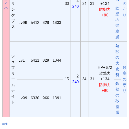
4
ラ
リ
30
34
31
+134
の
240
ハ
鉄
ン
防御力
守
壁
ケ
+90
り
の
プ
Lv99
5412
828
1833
砂
ス
塵
嵐
熱
砂
シ
の
Lv1
5421
829
1044
ュ
大
プ
HP+672
砂
攻
リ
攻撃力
塵
勢
2
ー
15
34
31
+134
の
240
鉄
ム
防御力
守
壁
ナ
+90
り
の
イ
Lv99
6336
966
1391
砂
ト
塵
嵐
編集