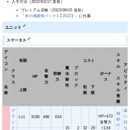
入手方法（2022/02/17 実装）
プレミアム召喚（2022/09/15 追加）
「
冬の感謝祭パック1【2022】
」に付属
ユニット
ステータス
ア
ス
イ
初期
コスト
キ
コ
ア
ル
魔
ブ
ン
ク
攻
ビ
防御
法
ロ
ボーナ
ラ
HP
撃
リ
ス
力
耐
ッ
ス
ス
力
テ
キ
性
ク
名
初
下
ィ
上限
ル
称
期
限
覚
醒
グ
追
熱
ラ
HP+672
い
Lv1
3180
486
654
砂
ン
攻撃力
討
の
ド
15
2
32
29
+134
ち