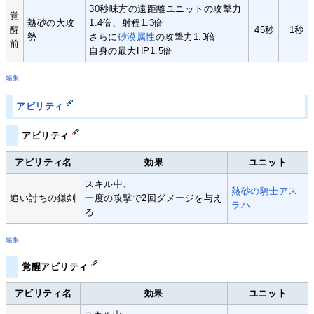
30秒味方の遠距離ユニットの攻撃力
覚
熱砂の大攻
1.4倍、射程1.3倍
醒
45秒
1秒
勢
さらに
砂漠属性
の攻撃力1.3倍
前
自身の最大HP1.5倍
編集
アビリティ
アビリティ
アビリティ名
効果
ユニット
スキル中、
熱砂の騎士アス
追い討ちの鎌剣
一度の攻撃で2回ダメージを与え
ラハ
る
編集
覚醒アビリティ
アビリティ名
効果
ユニット