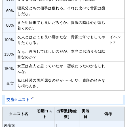
狸親父どもの相手は疲れる。それに比べて貴殿は癒
60%
しだな。
また明日来ても良いだろうか。貴殿の隣は心が落ち
80%
着くのだ。
友人とはとても良い響きだな、貴殿に何でもしてや
イベン
100%
りたくなる。
ト2
なぁ、再考してほしいのだが、本当にお泊り会は駄
130%
目なのか？
女王は友人と思っていたが、恋敵だったのかもしれ
150%
んな。
私は砂漠の国所属なのだが⋯⋯いや、貴殿の頼みな
副官
ら構わんさ。
交流クエスト
初期コス
出撃数[敵総
実装
クエスト名
備考
ト
数]
日
未実装
[ ]