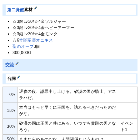
第二覚醒
素材
☆3銀Lv30/☆4金ソルジャー
☆3銀Lv30/☆4金ヘビーアーマー
☆3銀Lv30/☆4金モンク
☆6
常闇聖霊オニキス
聖のオーブ
3個
300,000G
交流
台詞
遅参の段、謝罪申し上げる。砂漠の国が騎士、アス
0%
ラハだ。
本当はもっと早くに王国を、訪れるべきだったのだ
15%
がな。
砂漠の国は王国と共にある。いつでも貴殿の刃とな
イベン
30%
ろう。
ト1
50%
ままならぬものだな、人間関係というものは。