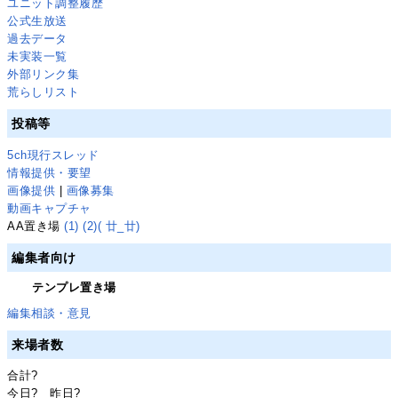
ユニット調整履歴
公式生放送
過去データ
未実装一覧
外部リンク集
荒らしリスト
投稿等
5ch現行スレッド
情報提供・要望
画像提供
|
画像募集
動画キャプチャ
AA置き場
(1)
(2)
( 廿_廿)
編集者向け
テンプレ置き場
編集相談・意見
来場者数
合計
?
今日
?
昨日
?