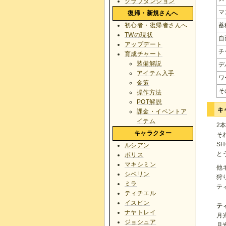
クラブダンジョン
マ
復帰・新規さんへ
蓄
初心者・復帰者さんへ
TWの現状
自
アップデート
チ
育成チャート
装備解説
デ
アイテム入手
ワ
金策
そ
操作方法
POT解説
キ
課金・イベントア
イテム
2
キャラクター
そ
S
ルシアン
と
ボリス
マキシミン
他
シベリン
狩
ミラ
テ
ティチエル
イスピン
テ
ナヤトレイ
月
ジョシュア
月