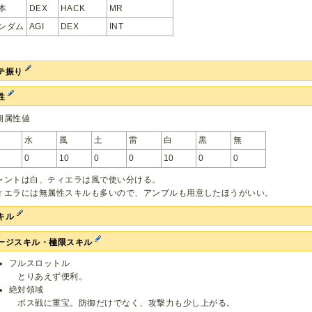
本
DEX
HACK
MR
ンダム
AGI
DEX
INT
テ振り
性
期属性値
水
風
土
雷
白
黒
無
0
10
0
0
10
0
0
ャントは白、ティエラは風で使い分ける。
ィエラには無属性スキルも多いので、アンプルも用意したほうがいい。
キル
ージスキル・極限スキル
フルスロットル
とりあえず便利。
絶対領域
ボス戦に重宝。防御だけでなく、攻撃力も少し上がる。