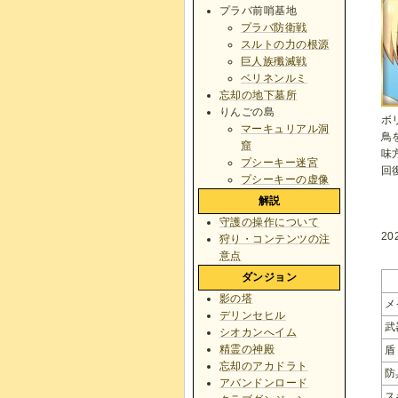
プラバ前哨基地
プラバ防衛戦
スルトの力の根源
巨人族殲滅戦
ベリネンルミ
忘却の地下墓所
りんごの島
ボ
マーキュリアル洞
鳥
窟
味
プシーキー迷宮
回
プシーキーの虚像
解説
守護の操作について
2
狩り・コンテンツの注
意点
ダンジョン
影の塔
メ
デリンセヒル
武
シオカンへイム
精霊の神殿
盾
忘却のアカドラト
防
アバンドンロード
ス