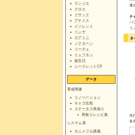
ランジエ
連
クロエ
イサック
チ
アナイス
バ
イソレット
リ
ベンヤ
ロアミニ
タ
ノクターン
リーチェ
イェフネン
誕生日
シークレットCP
データ
育成関連
リノベーション
キャラ比較
ステータス再振り
再振りレシピ集
先
各
システム系
ネニャフル講義