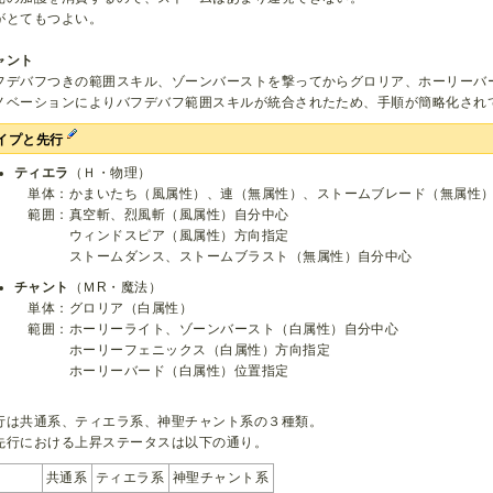
がとてもつよい。
ャント
フデバフつきの範囲スキル、ゾーンバーストを撃ってからグロリア、ホーリーバ
ノベーションによりバフデバフ範囲スキルが統合されたため、手順が簡略化され
イプと先行
ティエラ
（Ｈ・物理）
単体：かまいたち（風属性）、連（無属性）、ストームブレード（無属性
範囲：真空斬、烈風斬（風属性）自分中心
ウィンドスピア（風属性）方向指定
ストームダンス、ストームブラスト（無属性）自分中心
チャント
（ＭR・魔法）
単体：グロリア（白属性）
範囲：ホーリーライト、ゾーンバースト（白属性）自分中心
ホーリーフェニックス（白属性）方向指定
ホーリーバード（白属性）位置指定
行は共通系、ティエラ系、神聖チャント系の３種類。
先行における上昇ステータスは以下の通り。
共通系
ティエラ系
神聖チャント系