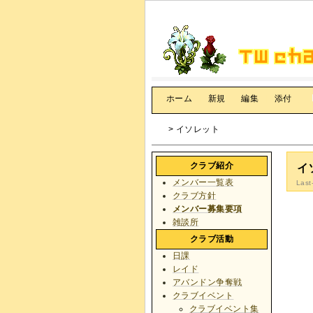
[
ホーム
|
新規
|
編集
|
添付
]
> イソレット
クラブ紹介
イ
メンバー一覧表
Last
クラブ方針
メンバー募集要項
雑談所
クラブ活動
日課
レイド
アバンドン争奪戦
クラブイベント
クラブイベント集