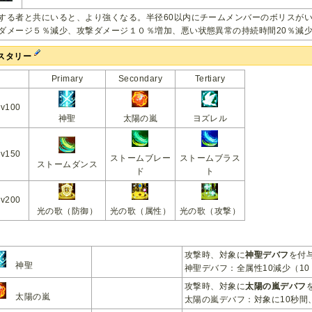
する者と共にいると、より強くなる。半径60以内にチームメンバーのボリスが
ダメージ５％減少、攻撃ダメージ１０％増加、悪い状態異常の持続時間20％減
スタリー
Primary
Secondary
Tertiary
Lv100
神聖
太陽の嵐
ヨズレル
Lv150
ストームブレー
ストームブラス
ストームダンス
ド
ト
Lv200
光の歌（防御）
光の歌（属性）
光の歌（攻撃）
攻撃時、対象に
神聖デバフ
を付
神聖
神聖デバフ：全属性10減少（1
攻撃時、対象に
太陽の嵐デバフ
太陽の嵐
太陽の嵐デバフ：対象に10秒間