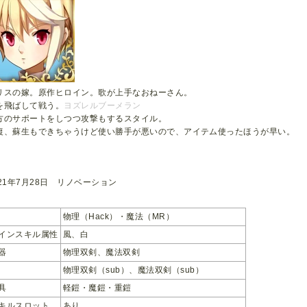
リスの嫁。原作ヒロイン。歌が上手なおねーさん。
を飛ばして戦う。
ヨズレルブーメラン
方のサポートをしつつ攻撃もするスタイル。
復、蘇生もできちゃうけど使い勝手が悪いので、アイテム使ったほうが早い。
021年7月28日 リノベーション
物理（Hack）・魔法（MR）
インスキル属性
風、白
器
物理双剣、魔法双剣
物理双剣（sub）、魔法双剣（sub）
具
軽鎧・魔鎧・重鎧
キルスロット
あり