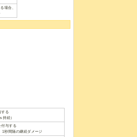
いる場合、
少
与する
0ｓ持続）
を付与する
、1秒間隔の継続ダメージ