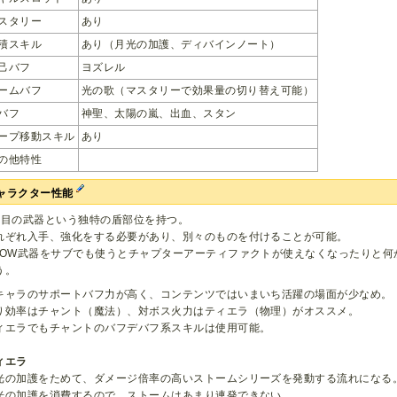
スタリー
あり
積スキル
あり（月光の加護、ディバインノート）
己バフ
ヨズレル
ームバフ
光の歌（マスタリーで効果量の切り替え可能）
バフ
神聖、太陽の嵐、出血、スタン
ープ移動スキル
あり
の他特性
ャラクター性能
本目の武器という独特の盾部位を持つ。
れぞれ入手、強化をする必要があり、別々のものを付けることが可能。
HOW武器をサブでも使うとチャプターアーティファクトが使えなくなったりと何
う。
キャラのサポートバフ力が高く、コンテンツではいまいち活躍の場面が少なめ。
り効率はチャント（魔法）、対ボス火力はティエラ（物理）がオススメ。
ィエラでもチャントのバフデバフ系スキルは使用可能。
ィエラ
光の加護をためて、ダメージ倍率の高いストームシリーズを発動する流れになる
光の加護を消費するので、ストームはあまり連発できない。