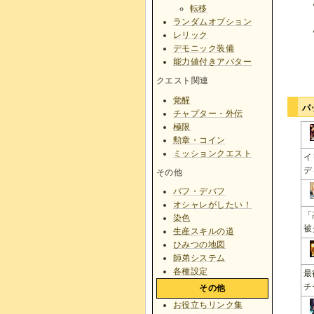
転移
ランダムオプション
レリック
デモニック装備
能力値付きアバター
クエスト関連
覚醒
パ
チャプター・外伝
極限
勲章・コイン
ミッションクエスト
イ
デ
その他
バフ・デバフ
オシャレがしたい！
「
染色
被
生産スキルの道
ひみつの地図
師弟システム
各種設定
最
チ
その他
お役立ちリンク集