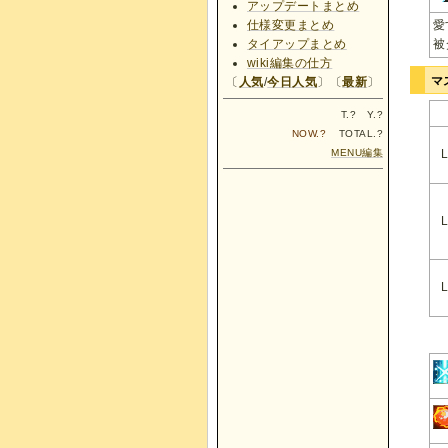
アップデートまとめ
愛
仕様変更まとめ
被
タイアップまとめ
wiki編集の仕方
マ
〔
人気
/
今日人気
〕〔
最新
〕
T.
?
Y.
?
NOW.
?
TOTAL.
?
MENU編集