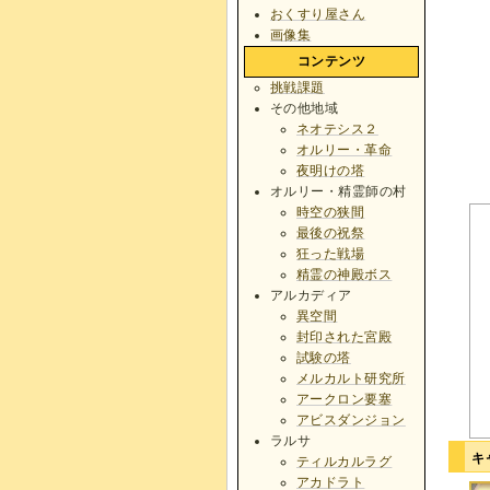
おくすり屋さん
画像集
コンテンツ
挑戦課題
その他地域
ネオテシス２
オルリー・革命
夜明けの塔
オルリー・精霊師の村
時空の狭間
最後の祝祭
狂った戦場
精霊の神殿ボス
アルカディア
異空間
封印された宮殿
試験の塔
メルカルト研究所
アークロン要塞
アビスダンジョン
ラルサ
キ
ティルカルラグ
アカドラト