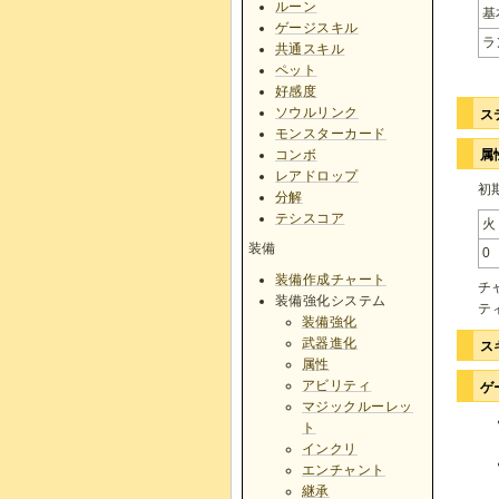
ルーン
基
ゲージスキル
ラ
共通スキル
ペット
好感度
ソウルリンク
ス
モンスターカード
コンボ
属
レアドロップ
初
分解
テシスコア
火
装備
0
装備作成チャート
チ
装備強化システム
テ
装備強化
武器進化
ス
属性
アビリティ
ゲ
マジックルーレッ
ト
インクリ
エンチャント
継承