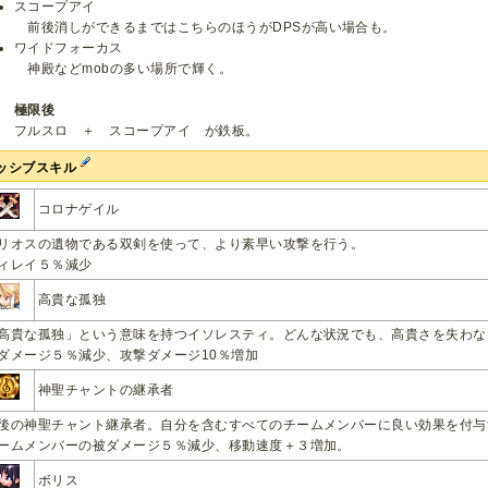
スコープアイ
前後消しができるまではこちらのほうがDPSが高い場合も。
ワイドフォーカス
神殿などmobの多い場所で輝く。
極限後
フルスロ ＋ スコープアイ が鉄板。
ッシブスキル
コロナゲイル
リオスの遺物である双剣を使って、より素早い攻撃を行う。
ィレイ５％減少
高貴な孤独
高貴な孤独」という意味を持つイソレスティ。どんな状況でも、高貴さを失わな
ダメージ５％減少、攻撃ダメージ10％増加
神聖チャントの継承者
後の神聖チャント継承者。自分を含むすべてのチームメンバーに良い効果を付与
ームメンバーの被ダメージ５％減少、移動速度＋３増加。
ボリス