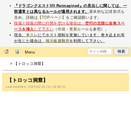
『ドラゴンクエストVII Reimagined』の見出しに関しては、一
部通常とは異なるルールが適用されます。
基本的な記述形式も
含め、詳細は
【TOPページ】
をご確認願います。
段落と段落の間に行間を空ける場合は、
空行の文頭に全角スペ
ースを挿入
して下さい
（
作成・更新ルール
も参照）。
現在、
本スレ
にてホスト規制を実施しています。巻き込まれ等
が生じた場合は、
掲示板避難所
を利用して下さい。
Menu
> 【トロッコ洞窟】
【トロッコ洞窟】
Last-modified: 2025-02-15 (土) 19:58:31