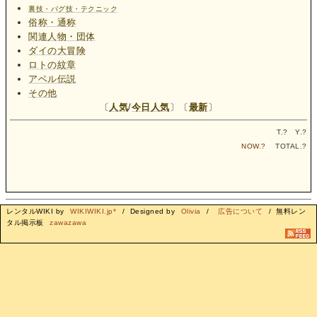
裏技・バグ技・テクニック
俗称・通称
関連人物・団体
ダイの大冒険
ロトの紋章
アベル伝説
その他
〔
人気
/
今日人気
〕〔
最新
〕
T.
?
Y.
?
NOW.
?
TOTAL.
?
レンタルWIKI by
WIKIWIKI.jp*
/ Designed by
Olivia
/
広告について
/ 無料レン
タル掲示板
zawazawa