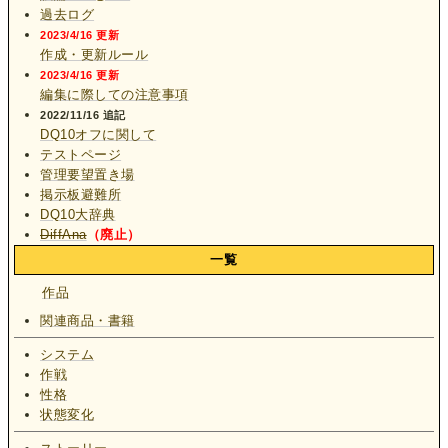
過去ログ
2023/4/16 更新
作成・更新ルール
2023/4/16 更新
編集に際しての注意事項
2022/11/16 追記
DQ10オフに関して
テストページ
管理要望置き場
掲示板避難所
DQ10大辞典
DiffAna
（廃止）
一覧
作品
関連商品・書籍
システム
作戦
性格
状態変化