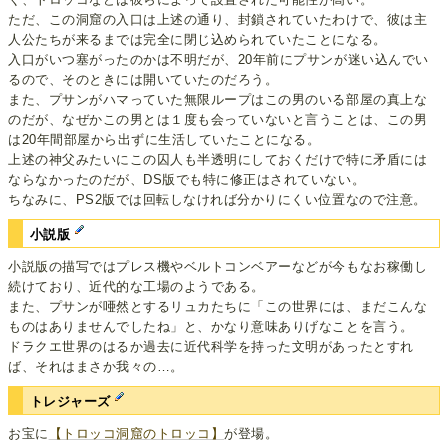
ただ、この洞窟の入口は上述の通り、封鎖されていたわけで、彼は主
人公たちが来るまでは完全に閉じ込められていたことになる。
入口がいつ塞がったのかは不明だが、20年前にプサンが迷い込んでい
るので、そのときには開いていたのだろう。
また、プサンがハマっていた無限ループはこの男のいる部屋の真上な
のだが、なぜかこの男とは１度も会っていないと言うことは、この男
は20年間部屋から出ずに生活していたことになる。
上述の神父みたいにこの囚人も半透明にしておくだけで特に矛盾には
ならなかったのだが、DS版でも特に修正はされていない。
ちなみに、PS2版では回転しなければ分かりにくい位置なので注意。
小説版
小説版の描写ではプレス機やベルトコンベアーなどが今もなお稼働し
続けており、近代的な工場のようである。
また、プサンが唖然とするリュカたちに「この世界には、まだこんな
ものはありませんでしたね」と、かなり意味ありげなことを言う。
ドラクエ世界のはるか過去に近代科学を持った文明があったとすれ
ば、それはまさか我々の…。
トレジャーズ
お宝に
【トロッコ洞窟のトロッコ】
が登場。