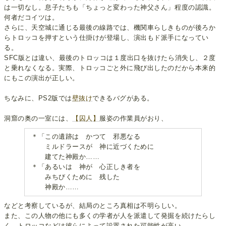
は一切なし。息子たちも「ちょっと変わった神父さん」程度の認識。
何者だコイツは。
さらに、天空城に通じる最後の線路では、機関車らしきものが後ろか
らトロッコを押すという仕掛けが登場し、演出もド派手になってい
る。
SFC版とは違い、最後のトロッコは１度出口を抜けたら消失し、２度
と乗れなくなる。実際、トロッコごと外に飛び出したのだから本来的
にもこの演出が正しい。
ちなみに、PS2版では
壁抜け
できるバグがある。
洞窟の奥の一室には、
【囚人】
服姿の作業員がおり、
＊「この遺跡は かつて 邪悪なる
ミルドラースが 神に近づくために
建てた神殿か……
＊「あるいは 神が 心正しき者を
みちびくために 残した
神殿か……
などと考察しているが、結局のところ真相は不明らしい。
また、この人物の他にも多くの学者が人を派遣して発掘を続けたらし
く、トロッコなどは彼らによって設置された可能性が高い。