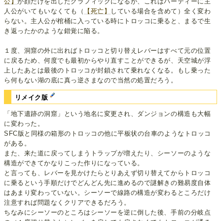
公】
が顔だけを出したグラフィックになるが、これはパーティーに主
人公がいてもいなくても（
【死亡】
している場合を含めて）全く変わ
らない。主人公が棺桶に入っている時にトロッコに乗ると、まるで生
き返ったかのような錯覚に陥る。
１度、洞窟の外に出ればトロッコと切り替えレバーはすべて元の位置
に戻るため、何度でも最初からやり直すことができるが、天空城が浮
上したあとは最後のトロッコが封鎖されて乗れなくなる。もし乗った
ら何もない湖の底に真っ逆さまなので当然の処置だろう。
リメイク版
「地下遺跡の洞窟」という地名に変更され、ダンジョンの構造も大幅
に変わった。
SFC版と同様の箱形のトロッコの他に平板状の台車のようなトロッコ
がある。
また、来た道に戻ってしまうトラップが増えたり、シーソーのような
構造ができてかなりこった作りになっている。
と言っても、レバーを見かけたらとりあえず切り替えてからトロッコ
に乗るという手順だけでどんどん先に進めるので謎解きの難易度自体
はあまり変わっていない。シーソーで線路の構造が変わるところだけ
注意すれば問題なくクリアできるだろう。
ちなみにシーソーのところはシーソーを逆に倒した後、手前の分岐点