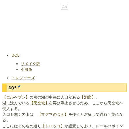
DQ5
リメイク版
小説版
トレジャーズ
DQ5
【エルヘブン】
の南の湖の中央に入口がある
【洞窟】
。
湖に沈んでいる
【天空城】
を再び浮上させるため、ここから天空城へ
侵入する。
入口を塞ぐ岩山は、
【マグマのつえ】
を使うと溶解して通行可能にな
る。
ここにはその名の通り
【トロッコ】
が設置してあり、レールのポイン