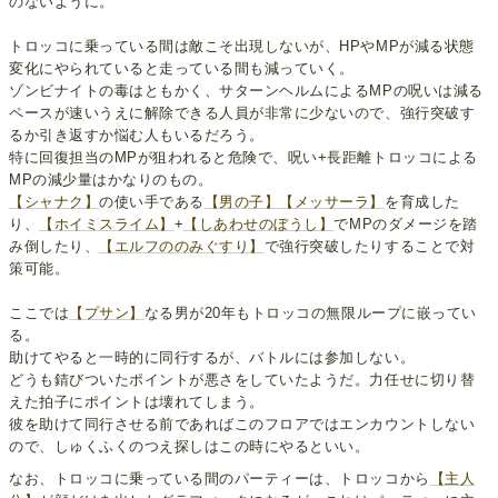
のないように。
トロッコに乗っている間は敵こそ出現しないが、HPやMPが減る状態
変化にやられていると走っている間も減っていく。
ゾンビナイトの毒はともかく、サターンヘルムによるMPの呪いは減る
ペースが速いうえに解除できる人員が非常に少ないので、強行突破す
るか引き返すか悩む人もいるだろう。
特に回復担当のMPが狙われると危険で、呪い+長距離トロッコによる
MPの減少量はかなりのもの。
【シャナク】
の使い手である
【男の子】
【メッサーラ】
を育成した
り、
【ホイミスライム】
+
【しあわせのぼうし】
でMPのダメージを踏
み倒したり、
【エルフののみぐすり】
で強行突破したりすることで対
策可能。
ここでは
【プサン】
なる男が20年もトロッコの無限ループに嵌ってい
る。
助けてやると一時的に同行するが、バトルには参加しない。
どうも錆びついたポイントが悪さをしていたようだ。力任せに切り替
えた拍子にポイントは壊れてしまう。
彼を助けて同行させる前であればこのフロアではエンカウントしない
ので、しゅくふくのつえ探しはこの時にやるといい。
なお、トロッコに乗っている間のパーティーは、トロッコから
【主人