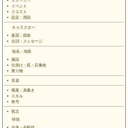
ストーリー
イベント
クエスト
設定・用語
キャラクター
集団・団体
台詞・メッセージ
地名・地形
施設
仕掛け・罠・石像他
乗り物
音楽
職業・肩書き
スキル
称号
呪文
特技
合体・必殺技