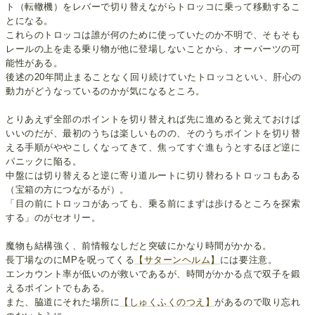
ト（転轍機）をレバーで切り替えながらトロッコに乗って移動するこ
とになる。
これらのトロッコは誰が何のために使っていたのか不明で、そもそも
レールの上を走る乗り物が他に登場しないことから、オーパーツの可
能性がある。
後述の20年間止まることなく回り続けていたトロッコといい、肝心の
動力がどうなっているのかが気になるところ。
とりあえず全部のポイントを切り替えれば先に進めると覚えておけば
いいのだが、最初のうちは楽しいものの、そのうちポイントを切り替
える手順がややこしくなってきて、焦ってすぐ進もうとするほど逆に
パニックに陥る。
中盤には切り替えると逆に寄り道ルートに切り替わるトロッコもある
（宝箱の方につながるが）。
「目の前にトロッコがあっても、乗る前にまずは歩けるところを探索
する」のがセオリー。
魔物も結構強く、前情報なしだと突破にかなり時間がかかる。
長丁場なのにMPを呪ってくる
【サターンヘルム】
には要注意。
エンカウント率が低いのが救いであるが、時間がかかる点で双子を鍛
えるポイントでもある。
また、脇道にそれた場所に
【しゅくふくのつえ】
があるので取り忘れ