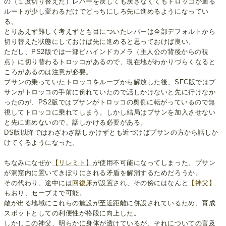
の（１度切り替えた）レバーを戻しても戻さなくてもトロッコが通る
ルートが少し変わるだけでどっちにしろ先に進めるようになってい
る。
とりあえず難しく考えずとも目についたレバーは全部デフォルトから
切り替えた状態にしておけば先に進めると思っておけば良い。
ただし、PS2版では一部ビハインドカメラ（主人公の背後からの視
点）に切り替わるトロッコがあるので、現在地がわかりづらくなると
ころがあるのは注意が必要。
プサンの乗っていたトロッコをループから解放した後、SFC版ではプ
サンがトロッコの手前に倒れていたので話しかけないと先に行けなか
ったのが、PS2版ではプサンがトロッコの奥側に転がっているので無
視してトロッコに乗れてしまう。しかし結局はプサンを加入させない
と先に進めないので、話しかける必要がある。
DS版以降ではわざわざ話しかけずとも近づけばプサンの方から話しか
けてくるようになった。
ちなみになぜか
【リレミト】
が使用不可能になってしまった。プサン
が洞窟内に置いてきぼりにされる矛盾を解消するためだろうか。
その代わり、途中には
回復床
が設置され、その傍にはなんと
【神父】
もおり、セーブまで可能。
敵が出る地域にこれらの施設が至近距離に併設されているため、育成
スポットとしての利便性が格段に向上した。
しかしこの神父、明らかに身体が透けているが、それについての言及