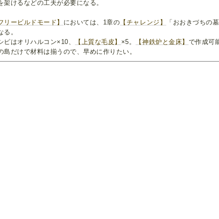
を架けるなどの工夫が必要になる。
フリービルドモード】
においては、1章の
【チャレンジ】
「おおきづちの
なる。
シピはオリハルコン×10、
【上質な毛皮】
×5。
【神鉄炉と金床】
で作成可
の島だけで材料は揃うので、早めに作りたい。