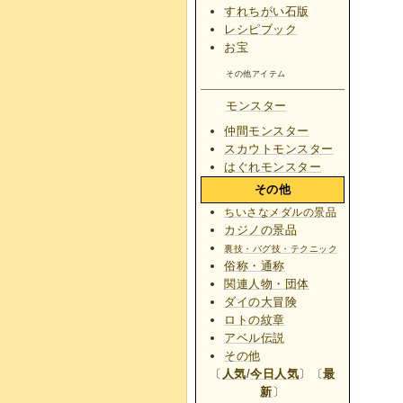
すれちがい石版
レシピブック
お宝
その他アイテム
モンスター
仲間モンスター
スカウトモンスター
はぐれモンスター
その他
ちいさなメダルの景品
カジノの景品
裏技・バグ技・テクニック
俗称・通称
関連人物・団体
ダイの大冒険
ロトの紋章
アベル伝説
その他
〔
人気
/
今日人気
〕〔
最
新
〕