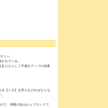
セサリー
。
隠されている。
は足だけらしく守備力アップの効果
ある
【ツタ】
を登らなければならな
い。
いので、周囲の岩山からブロックで