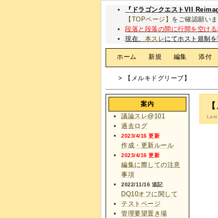
『ドラゴンクエストVII Rei
【TOPページ】
をご確認願いま
段落と段落の間に行間を空ける
現在、
本スレ
にてホスト規制を
[
ホーム
|
新規
|
編集
|
添付
> 【メルキドグリーブ】
案内
【
議論スレ@101
Last
過去ログ
2023/4/16 更新
作成・更新ルール
2023/4/16 更新
編集に際しての注意
事項
2022/11/16 追記
DQ10オフに関して
テストページ
管理要望置き場