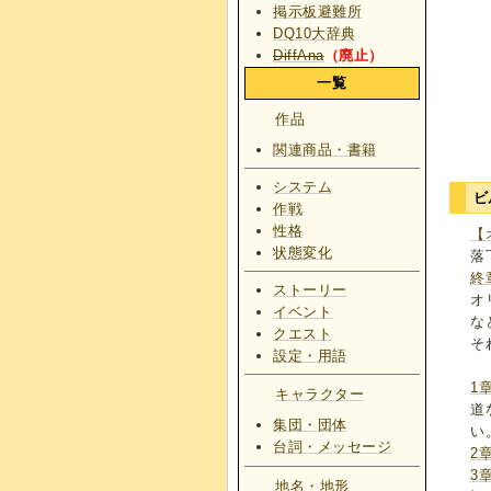
掲示板避難所
DQ10大辞典
DiffAna
（廃止）
一覧
作品
関連商品・書籍
システム
ビ
作戦
性格
【
状態変化
落
終
ストーリー
オ
イベント
な
クエスト
そ
設定・用語
1
キャラクター
道
集団・団体
い
台詞・メッセージ
2
3
地名・地形