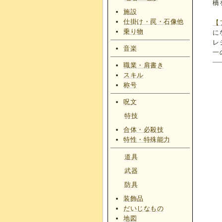
橋
施設
仕掛け・罠・石像他
【
乗り物
に
レ
音楽
一
職業・肩書き
スキル
称号
呪文
特技
合体・必殺技
特性・特殊能力
道具
武器
防具
装飾品
だいじなもの
地図