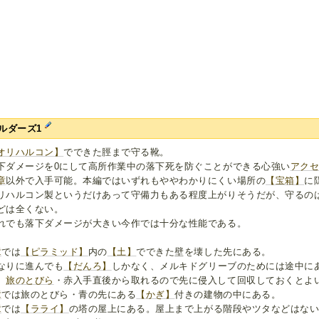
ルダーズ1
オリハルコン】
でできた脛まで守る靴。
下ダメージを0にして高所作業中の落下死を防ぐことができる心強い
アク
章
以外で入手可能。本編ではいずれもややわかりにくい場所の
【宝箱】
に
リハルコン製というだけあって守備力もある程度上がりそうだが、守るの
どは全くない。
れでも落下ダメージが大きい今作では十分な性能である。
章
では
【ピラミッド】
内の
【土】
でできた壁を壊した先にある。
なりに進んでも
【だんろ】
しかなく、メルキドグリーブのためには途中に
。
旅のとびら
・赤入手直後から取れるので先に侵入して回収しておくとよ
章
では旅のとびら・青の先にある
【かぎ】
付きの建物の中にある。
章
では
【ラライ】
の塔の屋上にある。屋上まで上がる階段やツタなどはな