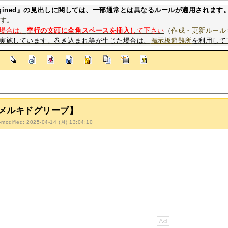
magined』の見出しに関しては、一部通常とは異なるルールが適用されます
す。
場合は、
空行の文頭に全角スペースを挿入
して下さい
（
作成・更新ルール
実施しています。巻き込まれ等が生じた場合は、
掲示板避難所
を利用して
]
メルキドグリーブ】
-modified: 2025-04-14 (月) 13:04:10