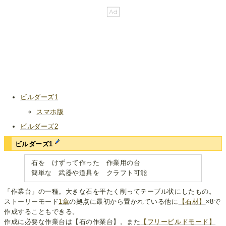
ビルダーズ1
スマホ版
ビルダーズ2
ビルダーズ1
石を けずって作った 作業用の台
簡単な 武器や道具を クラフト可能
「作業台」の一種。大きな石を平たく削ってテーブル状にしたもの。
ストーリーモード
1章
の拠点に最初から置かれている他に
【石材】
×8で
作成することもできる。
作成に必要な作業台は【石の作業台】。また
【フリービルドモード】