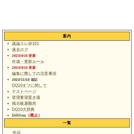
案内
議論スレ@101
過去ログ
2023/4/16 更新
作成・更新ルール
2023/4/16 更新
編集に際しての注意事項
2022/11/16 追記
DQ10オフに関して
テストページ
管理要望置き場
掲示板避難所
DQ10大辞典
DiffAna
（廃止）
一覧
作品