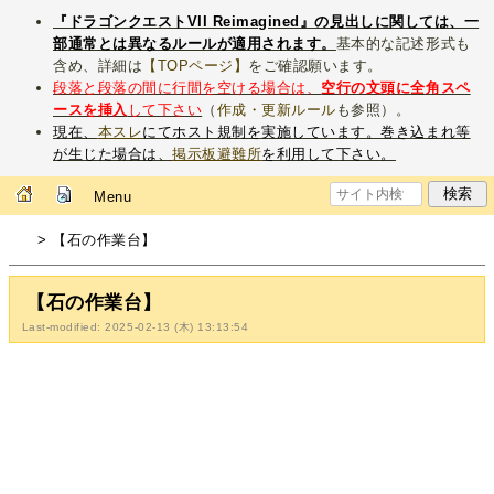
『ドラゴンクエストVII Reimagined』の見出しに関しては、一
部通常とは異なるルールが適用されます。
基本的な記述形式も
含め、詳細は
【TOPページ】
をご確認願います。
段落と段落の間に行間を空ける場合は、
空行の文頭に全角スペ
ースを挿入
して下さい
（
作成・更新ルール
も参照）。
現在、
本スレ
にてホスト規制を実施しています。巻き込まれ等
が生じた場合は、
掲示板避難所
を利用して下さい。
Menu
> 【石の作業台】
【石の作業台】
Last-modified: 2025-02-13 (木) 13:13:54