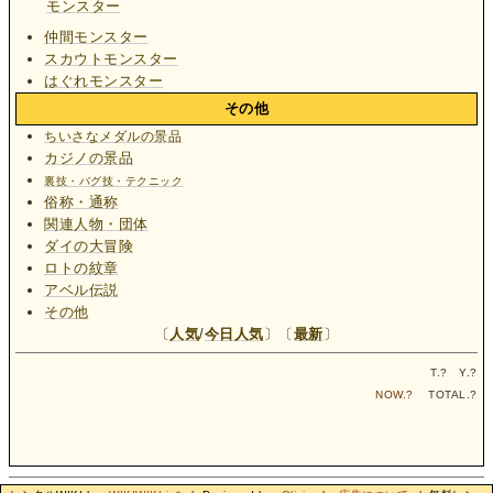
モンスター
仲間モンスター
スカウトモンスター
はぐれモンスター
その他
ちいさなメダルの景品
カジノの景品
裏技・バグ技・テクニック
俗称・通称
関連人物・団体
ダイの大冒険
ロトの紋章
アベル伝説
その他
〔
人気
/
今日人気
〕〔
最新
〕
T.
?
Y.
?
NOW.
?
TOTAL.
?