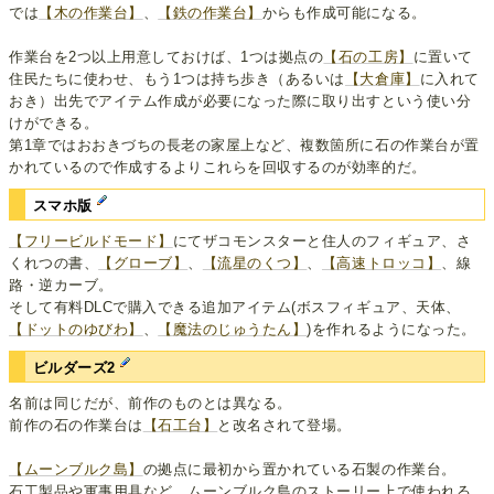
では
【木の作業台】
、
【鉄の作業台】
からも作成可能になる。
作業台を2つ以上用意しておけば、1つは拠点の
【石の工房】
に置いて
住民たちに使わせ、もう1つは持ち歩き（あるいは
【大倉庫】
に入れて
おき）出先でアイテム作成が必要になった際に取り出すという使い分
けができる。
第1章ではおおきづちの長老の家屋上など、複数箇所に石の作業台が置
かれているので作成するよりこれらを回収するのが効率的だ。
スマホ版
【フリービルドモード】
にてザコモンスターと住人のフィギュア、さ
くれつの書、
【グローブ】
、
【流星のくつ】
、
【高速トロッコ】
、線
路・逆カーブ。
そして有料DLCで購入できる追加アイテム(ボスフィギュア、天体、
【ドットのゆびわ】
、
【魔法のじゅうたん】
)を作れるようになった。
ビルダーズ2
名前は同じだが、前作のものとは異なる。
前作の石の作業台は
【石工台】
と改名されて登場。
【ムーンブルク島】
の拠点に最初から置かれている石製の作業台。
石工製品や軍事用具など、ムーンブルク島のストーリー上で使われる