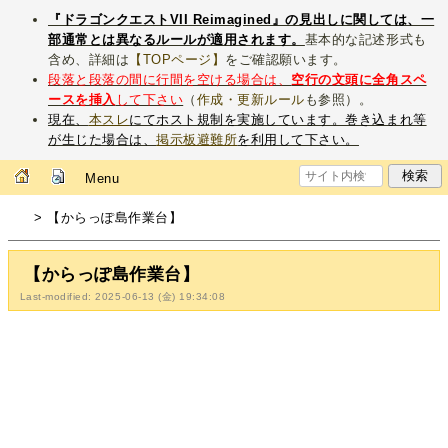
『ドラゴンクエストVII Reimagined』の見出しに関しては、一
部通常とは異なるルールが適用されます。
基本的な記述形式も
含め、詳細は
【TOPページ】
をご確認願います。
段落と段落の間に行間を空ける場合は、
空行の文頭に全角スペ
ースを挿入
して下さい
（
作成・更新ルール
も参照）。
現在、
本スレ
にてホスト規制を実施しています。巻き込まれ等
が生じた場合は、
掲示板避難所
を利用して下さい。
Menu
> 【からっぽ島作業台】
【からっぽ島作業台】
Last-modified: 2025-06-13 (金) 19:34:08