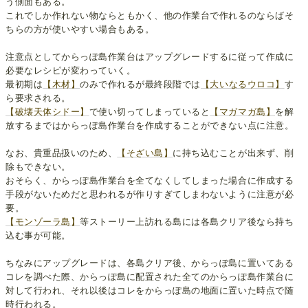
う側面もある。
これでしか作れない物ならともかく、他の作業台で作れるのならばそ
ちらの方が使いやすい場合もある。
注意点としてからっぽ島作業台はアップグレードするに従って作成に
必要なレシピが変わっていく。
最初期は
【木材】
のみで作れるが最終段階では
【大いなるウロコ】
す
ら要求される。
【破壊天体シドー】
で使い切ってしまっていると
【マガマガ島】
を解
放するまではからっぽ島作業台を作成することができない点に注意。
なお、貴重品扱いのため、
【そざい島】
に持ち込むことが出来ず、削
除もできない。
おそらく、からっぽ島作業台を全てなくしてしまった場合に作成する
手段がないためだと思われるが作りすぎてしまわないように注意が必
要。
【モンゾーラ島】
等ストーリー上訪れる島には各島クリア後なら持ち
込む事が可能。
ちなみにアップグレードは、各島クリア後、からっぽ島に置いてある
コレを調べた際、からっぽ島に配置された全てのからっぽ島作業台に
対して行われ、それ以後はコレをからっぽ島の地面に置いた時点で随
時行われる。