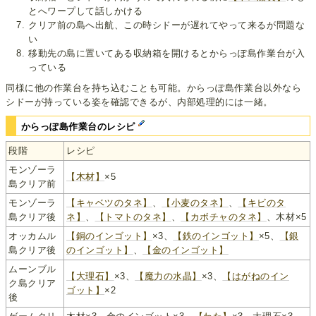
とへワープして話しかける
クリア前の島へ出航、この時シドーが遅れてやって来るが問題な
い
移動先の島に置いてある収納箱を開けるとからっぽ島作業台が入
っている
同様に他の作業台を持ち込むことも可能。からっぽ島作業台以外なら
シドーが持っている姿を確認できるが、内部処理的には一緒。
からっぽ島作業台のレシピ
段階
レシピ
モンゾーラ
【木材】
×5
島クリア前
モンゾーラ
【キャベツのタネ】
、
【小麦のタネ】
、
【キビのタ
島クリア後
ネ】
、
【トマトのタネ】
、
【カボチャのタネ】
、木材×5
オッカムル
【銅のインゴット】
×3、
【鉄のインゴット】
×5、
【銀
島クリア後
のインゴット】
、
【金のインゴット】
ムーンブル
【大理石】
×3、
【魔力の水晶】
×3、
【はがねのイン
ク島クリア
ゴット】
×2
後