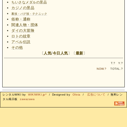
ちいさなメダルの景品
カジノの景品
裏技・バグ技・テクニック
俗称・通称
関連人物・団体
ダイの大冒険
ロトの紋章
アベル伝説
その他
〔
人気
/
今日人気
〕〔
最新
〕
T.
?
Y.
?
NOW.
?
TOTAL.
?
レンタルWIKI by
WIKIWIKI.jp*
/ Designed by
Olivia
/
広告について
/ 無料レン
タル掲示板
zawazawa