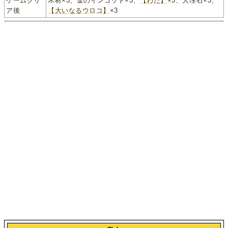
ゲームクリ
木材×3、金のインゴット×3、
【わた】
×3、大理石×3、
ア後
【大いなるウロコ】
×3