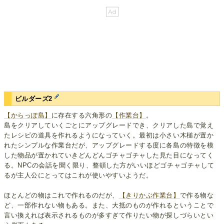
ビルダーズ2
【からっぽ島】
に存在する六角形の
【作業台】
。
島をクリアしていくごとにアップグレードでき、クリアした島で覚え
たレシピの道具を作れるようになっていく。最初は小さい木槌が置か
れたシンプルな作業台だが、アップグレードする度に各島の特徴を模
した物品が置かれていきどんどんゴチャゴチャした見た目になってく
る。NPCの会話を聞く限り、整頓した方がいいほどゴチャゴチャして
るが主人公にとってはこれが使いやすいようだ。
ほとんどの物はこれで作れるのだが、
【きりかぶ作業台】
で作る物な
ど、一部作れない物もある。また、大抵のものが作れるということで
言い換えれば表示されるものが多すぎて作りたい物が探しづらいとい