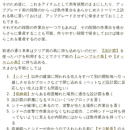
そのため逆に、これをアイテムとして所有状態のままにしたり、アッ
プグレード前の段階のからっぽ島作業台をあらかじめストーリー上訪
れる島に置いておけば、アップグレードさせずに保全させておくこと
もできる。
それぞれの段階の作業台が一つでもあれば、その段階の作業台を後か
らさらに量産することも可能。作りやすい段階で保全しておけば後か
らこれを量産するのが楽。
前述の通り本来はクリア前の島に持ち込めないのだが、
【設計図】
を
使ったバグを利用することでクリア前の
【ムーンブルク島】
や
【オッ
カムル島】
に持ち込める。
大まかな手順としては
【シドー】
以外の建築に関われる住人をすべて別の開拓地へ引っ
越しさせるかブロックなどで閉じ込める（ペットなど設計図に反
応しない住人は居ても問題ない）
【収納箱】
からある程度離れた場所に適当な設計図を敷く
設計図の邪魔になるマスにいくつかブロックを置く
シドーが破壊しに来るので、攻撃が当たる場所に作業台を置く
シドーの攻撃で作業台がなくなれば成功、この時シドーは何も持
ってないように見えるが内部的にはからっぽ島作業台を持ってい
る
収納箱へとシドーが向かうので入れられる前に
【ヤス船長】
のも