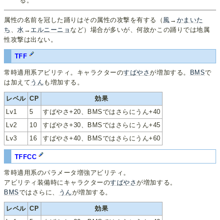
る。
属性の名前を冠した踊りはその属性の攻撃を有する（
風
→
かまいた
ち
、
水
→
エルニーニョ
など）場合が多いが、何故かこの踊りでは地属
性攻撃は出ない。
TFF
常時適用系アビリティ。キャラクターの
すばやさ
が増加する。
BMS
で
は加えて
うん
も増加する。
レベル
CP
効果
Lv1
5
すばやさ+20、BMSではさらにうん+40
Lv2
10
すばやさ+30、BMSではさらにうん+45
Lv3
16
すばやさ+40、BMSではさらにうん+60
TFFCC
常時適用系のパラメータ増強アビリティ。
アビリティ装備時にキャラクターの
すばやさ
が増加する。
BMS
ではさらに、
うん
が増加する。
レベル
CP
効果