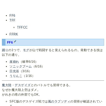
FF6
TFF
TFFCC
FFRK
FF6
踊り
の1つで、
モグ
が山で戦闘すると覚えられるもの。発動できる技は
以下の通り。
崖崩れ
（確率6/16）
ソニックブーム
（6/16）
日光浴
（3/16）
うりんこ
（1/16）
魔大陸
・
デスゲイズ
とのバトルでも習得できる。
なぜか魔大陸上空はダメ。
がれきの塔の外部でもOK。
SFC版のデスゲイズ戦では
風のラプソディ
の習得が確認されてい