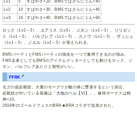
Lv1
5
すばやさ+20、BMSではさらにうん+40
Lv2
10
すばやさ+30、BMSではさらにうん+45
Lv3
16
すばやさ+40、BMSではさらにうん+60
ロック
（Lv2～3）、
エアリス
（Lv3）、
ジタン
（Lv1～3）、
リリゼッ
ト
（Lv1～3）、
バルフレア
（Lv1～3）、
スノウ
（Lv1～3）、
ザッシュ
（Lv1～3）、
ノエル
（Lv1～3）が覚えられる。
BMSパーティとFMSパーティの強化を一つで兼用できるのが強み。
FMS走者としてもBMSのアイテムゲッターとしても動けるロック、ジ
タン、バルフレアあたりと相性がいい。
FFRK
モグ
の超必殺技。大量のモーグリが敵の体に墜落するという演出。
必殺技が付いている装備は「
大地のベル【VI】
」。修得ボーナスは精
神+10。
2016年のゴールドフェスのBRA★BRAコラボで追加された。