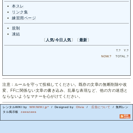
本スレ
リンク集
練習用ページ
規制
凍結
〔
人気
/
今日人気
〕〔
最新
〕
T.
?
Y.
?
NOW.
?
TOTAL.
?
注意：ルールを守って投稿してください。既存の文章の無断削除や改
変、FFに関係ない文章の書き込み、乱暴な表現など、他の方の迷惑と
ならないようなマナーを心がけてください。
レンタルWIKI by
WIKIWIKI.jp*
/ Designed by
Olivia
/
広告について
/ 無料レン
タル掲示板
zawazawa