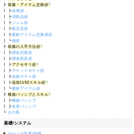
┣
装備・アイテム交換@
?
┃ ┣
金塊@
┃ ┣
消耗品@
┃ ┣
ジェム@
┃ ┣
藍宝石@
┃ ┣
素材アイテム交換員@
┃ ┗
魂@
┣
装備の入手方法@
?
┃ ┣
課金武器@
┃ ┣
課金防具@
┃ ┣
アクセサリ@
?
┃ ┣
チケットガチャ@
┃ ┣
金箱ガチャ@
┃ ┣
追加LV60スキル@
?
┃ ┗
素材アイテム@
┣
種族パッシブとスキル
?
┃ ┣
種族パッシブ
┃ ┣
名誉パッシブ
┗
火の島
基礎/システム
▼
ゲームの世界/特徴