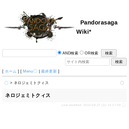
Pandorasaga
Wiki*
AND検索
OR検索
[
ホーム
] [
Menu
|
最終更新
]
> ネロジェミトクィス
ネロジェミトクィス
Last-modified: 2014-09-27 (土) 14:17:03