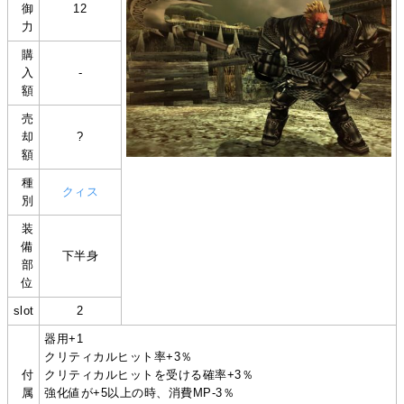
御
12
力
購
入
-
額
売
却
?
額
種
クィス
別
装
備
下半身
部
位
slot
2
器用+1
クリティカルヒット率+3％
付
クリティカルヒットを受ける確率+3％
属
強化値が+5以上の時、消費MP-3％