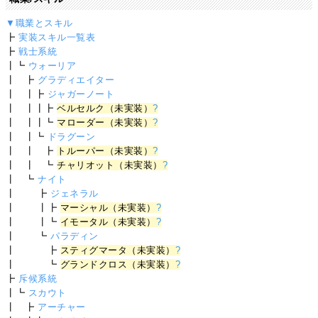
▼職業とスキル
┣
実装スキル一覧表
┣
戦士系統
┃┗
ウォーリア
┃ ┣
グラディエイター
┃ ┃┣
ジャガーノート
┃ ┃┃┣
ベルセルク（未実装）
?
┃ ┃┃┗
マローダー（未実装）
?
┃ ┃┗
ドラグーン
┃ ┃ ┣
トルーパー（未実装）
?
┃ ┃ ┗
チャリオット（未実装）
?
┃ ┗
ナイト
┃ ┣
ジェネラル
┃ ┃┣
マーシャル（未実装）
?
┃ ┃┗
イモータル（未実装）
?
┃ ┗
パラディン
┃ ┣
スティグマータ（未実装）
?
┃ ┗
グランドクロス（未実装）
?
┣
斥候系統
┃┗
スカウト
┃ ┣
アーチャー