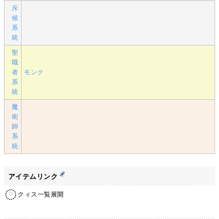
斥
候
系
統
聖
職
者
モンク
系
統
魔
術
師
系
統
アイテムリンク
クィス一覧展開