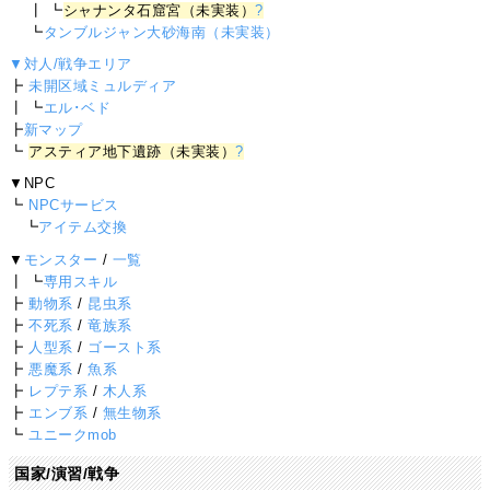
┃ ┗
シャナンタ石窟宮（未実装）
?
┗
タンブルジャン大砂海南（未実装）
▼対人/戦争エリア
┣
未開区域ミュルディア
┃ ┗
エル･ベド
┣
新マップ
┗
アスティア地下遺跡（未実装）
?
▼NPC
┗
NPCサービス
┗
アイテム交換
▼
モンスター
/
一覧
┃ ┗
専用スキル
┣
動物系
/
昆虫系
┣
不死系
/
竜族系
┣
人型系
/
ゴースト系
┣
悪魔系
/
魚系
┣
レプテ系
/
木人系
┣
エンブ系
/
無生物系
┗
ユニークmob
国家/演習/戦争