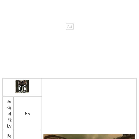
装
備
可
55
能
Lv
防