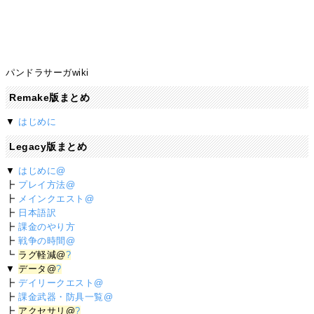
パンドラサーガwiki
Remake版まとめ
▼
はじめに
Legacy版まとめ
▼
はじめに@
┣
プレイ方法@
┣
メインクエスト@
┣
日本語訳
┣
課金のやり方
┣
戦争の時間@
┗
ラグ軽減@
?
▼
データ@
?
┣
デイリークエスト@
┣
課金武器・防具一覧@
┣
アクセサリ@
?