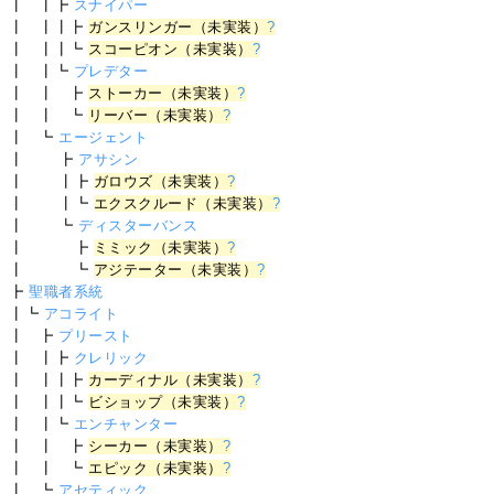
┃ ┃┣
スナイパー
┃ ┃┃┣
ガンスリンガー（未実装）
?
┃ ┃┃┗
スコーピオン（未実装）
?
┃ ┃┗
プレデター
┃ ┃ ┣
ストーカー（未実装）
?
┃ ┃ ┗
リーバー（未実装）
?
┃ ┗
エージェント
┃ ┣
アサシン
┃ ┃┣
ガロウズ（未実装）
?
┃ ┃┗
エクスクルード（未実装）
?
┃ ┗
ディスターバンス
┃ ┣
ミミック（未実装）
?
┃ ┗
アジテーター（未実装）
?
┣
聖職者系統
┃┗
アコライト
┃ ┣
プリースト
┃ ┃┣
クレリック
┃ ┃┃┣
カーディナル（未実装）
?
┃ ┃┃┗
ビショップ（未実装）
?
┃ ┃┗
エンチャンター
┃ ┃ ┣
シーカー（未実装）
?
┃ ┃ ┗
エピック（未実装）
?
┃ ┗
アセティック