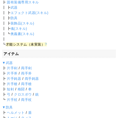
┣
固有装備専用スキル
┃ ┣
武器
┃ ┣
エフェクト武器(スキル)
┃ ┣
防具
┃ ┣
装飾品(スキル)
┃ ┣
魂(スキル)
┃ ┗
奥義書(スキル)
┃
┗
才能システム（未実装）
?
アイテム
▼武器
┣
片手剣
/
両手剣
┣
片手斧
/
両手斧
┣
片手鈍器
/
両手鈍器
┣
片手槍
/
両手槍
┣
短剣
/
格闘
/
拳
┣
弓
/
クロスボウ
/
銃
┗
片手杖
/
両手杖
▼防具
┣
ヘルメット
/
盾
┣
トーソ
/
クィス