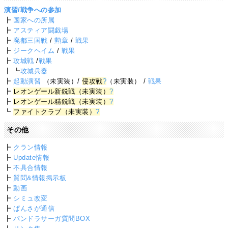
演習/戦争への参加
┣
国家への所属
┣
アスティア闘戯場
┣
廃都三国戦
/
勲章
/
戦果
┣
ジークヘイム
/
戦果
┣
攻城戦
/
戦果
┃ ┗
攻城兵器
┣
起動演習
（未実装）/
侵攻戦
?
（未実装） /
戦果
┣
レオンゲール新鋭戦（未実装）
?
┣
レオンゲール精鋭戦（未実装）
?
┗
ファイトクラブ（未実装）
?
その他
┣
クラン情報
┣
Update情報
┣
不具合情報
┣
質問&情報掲示板
┣
動画
┣
シミュ改変
┣
ぱんさが通信
┣
パンドラサーガ質問BOX