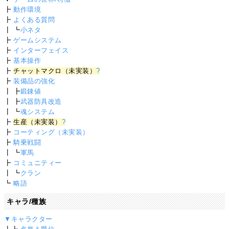
┣
動作環境
┣
よくある質問
┃ ┗
小ネタ
┣
ゲームシステム
┣
インターフェイス
┣
基本操作
┣
チャットマクロ（未実装）
?
┣
装備品の強化
┃ ┣
鍛錬値
┃ ┣
武器防具改造
┃ ┗
魂システム
┣
生産（未実装）
?
┣
コーティング（未実装）
┣
騎乗戦闘
┃ ┗
軍馬
┣
コミュニティー
┃ ┗
クラン
┗
略語
キャラ/種族
▼キャラクター