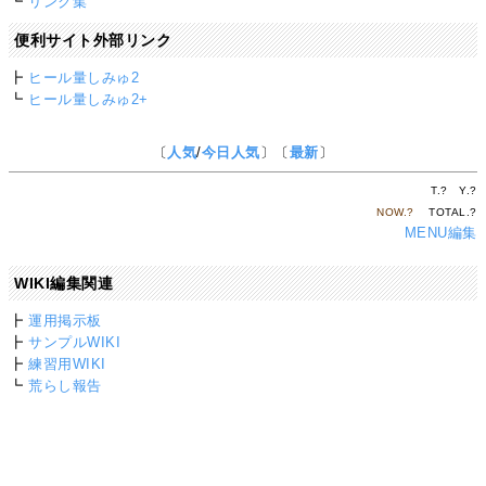
┗
リンク集
便利サイト外部リンク
┣
ヒール量しみゅ2
┗
ヒール量しみゅ2+
〔
人気
/
今日人気
〕〔
最新
〕
T.
?
Y.
?
NOW.
?
TOTAL.
?
MENU編集
WIKI編集関連
┣
運用掲示板
┣
サンプルWIKI
┣
練習用WIKI
┗
荒らし報告