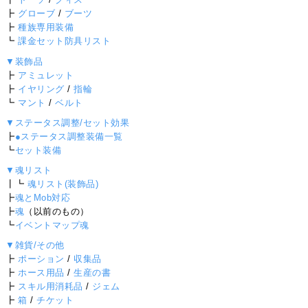
┣
グローブ
/
ブーツ
┣
種族専用装備
┗
課金セット防具リスト
▼装飾品
┣
アミュレット
┣
イヤリング
/
指輪
┗
マント
/
ベルト
▼ステータス調整/セット効果
┣
●ステータス調整装備一覧
┗
セット装備
▼魂リスト
┃┗
魂リスト(装飾品)
┣
魂とMob対応
┣
魂
（以前のもの）
┗
イベントマップ魂
▼雑貨/その他
┣
ポーション
/
収集品
┣
ホース用品
/
生産の書
┣
スキル用消耗品
/
ジェム
┣
箱
/
チケット