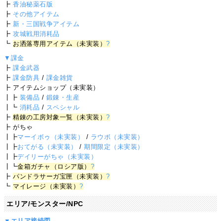
┣
香油秘薬石版
┣
その他アイテム
┣
新・三国戦争アイテム
┣
攻城戦用消耗品
┗
お洒落専用アイテム（未実装）
?
▼課金
┣
課金武器
┣
課金防具
/
課金雑貨
┣ アイテムショップ（未実装）
┃┣
装備品
/
鍛錬・生産
┃┗
消耗品
/
スペシャル
┣
精錬の工房対象一覧（未実装）
?
┣ がちゃ
┃┣
マーイボゥ（未実装）
/
ラウボ（未実装）
┃┣
おてがる（未実装）
/
期間限定（未実装）
┃┣
デイリーがちゃ（未実装）
┃┗
金箱ガチャ（ロシア版）
?
┣
パンドラサーガ宝匣（未実装）
?
┗
マイレージ（未実装）
?
エリア/モンスター/NPC
▼エリア接続図