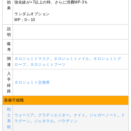
効
強化値が+7以上の時、さらに消費MP-3％
果
ランダムオプション
MP：0～10
説
明
備
考
関
ネロジェミトマスク
、
ネロジェミトメイル
、
ネロジェミトグ
連
ローブ
、
ネロジェミトブーツ
入
手
ネロジェミト交換券
経
路
装備可能職
戦
士
ウォーリア
、
グラディエイター
、
ナイト
、
ジャガーノート
、
ド
系
ラグーン
、
ジェネラル
、
パラディン
統