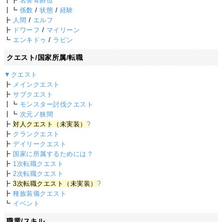
┃┣
名誉＆爵位
┃┗
係数
/
状態
/
経験
┣
人間
/
エルフ
┣
ドワーフ
/
マイリーン
┗
エンキドゥ
/
ラピン
クエスト/国家所属/転職
▼クエスト
┣
メインクエスト
┣
サブクエスト
┃┗
モンスター討伐クエスト
┃┗
次元ノ狭間
┣
対人クエスト（未実装）
?
┣
クランクエスト
┣
デイリークエスト
┣
国家に所属するためには？
┣
1次転職クエスト
┣
2次転職クエスト
┣
3次転職クエスト（未実装）
?
┣
種族装備クエスト
┗
イベント
職業/スキル