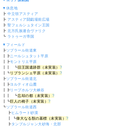
▼休息地
┣
中立領アスティア
┣
アスティア闘戯場前広場
┣
聖フェルシュタイン王国
┣
北方氏族連合ヴァリク
┗
ラトゥーガ帝国
▼フィールド
┣
ソプラール街道東
┃┣
ニールシュタット平原
┃┣
モントリエ平原
┃┃ ┗
旧王国遺跡群（未実装）
?
┃┗
リブランシェ平原（未実装）
?
┣
ソプラール街道北
┃┣
ヨルティオ山麓
┃┣
リープホルツ大峡谷
┃┃ ┗
忘却の都（未実装）
?
┃┗
巨人の椅子（未実装）
?
┗
ソプラール街道西
┣
ヒムラート砂漠
┃ ┗
偉大なる獣の墓標（未実装）
?
┣
タンブルジャン大砂海・北部